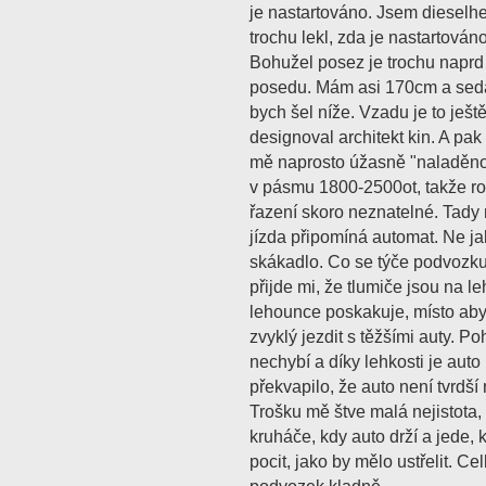
je nastartováno. Jsem dieselh
trochu lekl, zda je nastartováno
Bohužel posez je trochu naprd 
posedu. Mám asi 170cm a sedač
bych šel níže. Vzadu je to ješt
designoval architekt kin. A pak
mě naprosto úžasně "naladěno
v pásmu 1800-2500ot, takže roz
řazení skoro neznatelné. Tady 
jízda připomíná automat. Ne jak
skákadlo. Co se týče podvozku
přijde mi, že tlumiče jsou na l
lehounce poskakuje, místo aby 
zvyklý jezdit s těžšími auty. P
nechybí a díky lehkosti je aut
překvapilo, že auto není tvrdší
Trošku mě štve malá nejistota,
kruháče, kdy auto drží a jede,
pocit, jako by mělo ustřelit. 