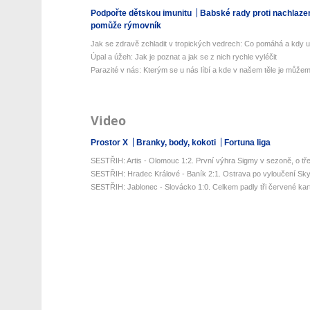
Podpořte dětskou imunitu
Babské rady proti nachlaze
pomůže rýmovník
Jak se zdravě zchladit v tropických vedrech: Co pomáhá a kdy už 
Úpal a úžeh: Jak je poznat a jak se z nich rychle vyléčit
Parazité v nás: Kterým se u nás líbí a kde v našem těle je můžeme
Video
Prostor X
Branky, body, kokoti
Fortuna liga
SESTŘIH: Artis - Olomouc 1:2. První výhra Sigmy v sezoně, o tře
SESTŘIH: Hradec Králové - Baník 2:1. Ostrava po vyloučení Sky
SESTŘIH: Jablonec - Slovácko 1:0. Celkem padly tři červené karty