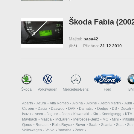
Škoda Fabia (200
Majitel:
baca42
Přidáno:
31.12.2010
81
Škoda
Volkswagen
Mercedes-Benz
Ford
B
Abarth
Acura
Alfa Romeo
Alpina
Alpine
Aston Martin
Audi
Citroën
Dacia
Daewoo
DAF
Daihatsu
Dodge
DS
Ducati
Isuzu
Iveco
Jaguar
Jeep
Kawasaki
Kia
Koenigsegg
KTM
Maybach
Mazda
McLaren
Mercedes-Benz
MG
Mini
Mitsubi
Qoros
Renault
Rolls Royce
Rover
Saab
Scania
Seat
Set
Volkswagen
Volvo
Yamaha
Zetor