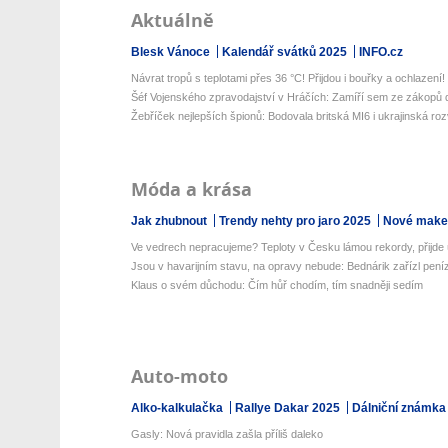
Aktuálně
Blesk Vánoce
Kalendář svátků 2025
INFO.cz
Návrat tropů s teplotami přes 36 °C! Přijdou i bouřky a ochlazení! 
Šéf Vojenského zpravodajství v Hráčích: Zamíří sem ze zákopů de
Žebříček nejlepších špionů: Bodovala britská MI6 i ukrajinská roz
Móda a krása
Jak zhubnout
Trendy nehty pro jaro 2025
Nové make-
Ve vedrech nepracujeme? Teploty v Česku lámou rekordy, přijde 
Jsou v havarijním stavu, na opravy nebude: Bednárik zařízl peníz
Klaus o svém důchodu: Čím hůř chodím, tím snadněji sedím
Auto-moto
Alko-kalkulačka
Rallye Dakar 2025
Dálniční známka
Gasly: Nová pravidla zašla příliš daleko