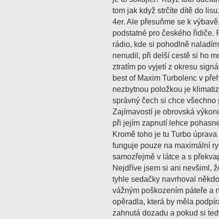
tom jak když strčíte dítě do l
4er. Ale přesuňme se k výbavě
podstatné pro českého řidiče. 
rádio, kde si pohodlně naladí
nenudil, při delší cestě si ho 
ztratím po vyjetí z okresu sign
best of Maxim Turbolenc v pře
nezbytnou položkou je klimatiz
správný čech si chce všechno p
Zajímavostí je obrovská výkono
při jejím zapnutí lehce pohasne 
Kromě toho je tu Turbo úprava -
funguje pouze na maximální ryc
samozřejmě v látce a s překv
Nejdříve jsem si ani nevšiml, ž
tyhle sedačky navrhoval někdo
vážným poškozením páteře a n
opěradla, která by měla podpír
zahnutá dozadu a pokud si tedy