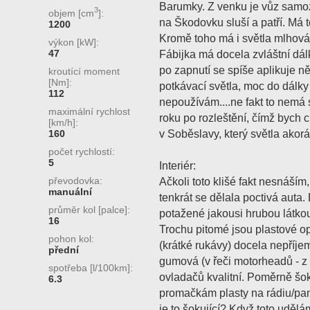
Barumky. Z venku je vůz samoz
3
objem [cm
]:
na Škodovku sluší a patří. Má t
1200
Kromě toho má i světla mlhová 
výkon [kW]:
47
Fábijka má docela zvláštní dál
po zapnutí se spíše aplikuje něja
kroutící moment
[Nm]:
potkávací světla, moc do dálky t
112
nepoužívám....ne fakt to nemá 
maximální rychlost
roku po rozleštění, čímž bych 
[km/h]:
v Soběslavy, který světla akorá
160
počet rychlostí:
5
Interiér:
převodovka:
Ačkoli toto klišé fakt nesnáším,
manuální
tenkrát se dělala poctivá auta. 
průměr kol [palce]:
potažené jakousi hrubou látko
16
Trochu pitomé jsou plastové opě
pohon kol:
(krátké rukávy) docela nepříj
přední
gumová (v řeči motorheadů - z
spotřeba [l/100km]:
ovladačů kvalitní. Poměrně šoku
6.3
promačkám plasty na rádiu/pane
je to šokující? Když toto uděl