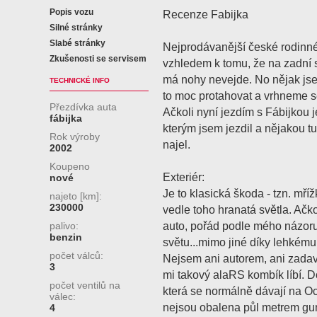
Popis vozu
Recenze Fabijka
Silné stránky
Slabé stránky
Nejprodávanější české rodinné
Zkušenosti se servisem
vzhledem k tomu, že na zadní s
má nohy nevejde. No nějak js
TECHNICKÉ INFO
to moc protahovat a vrhneme 
Přezdívka auta
Ačkoli nyní jezdím s Fábijkou je
fábijka
kterým jsem jezdil a nějakou tu
Rok výroby
najel.
2002
Koupeno
Exteriér:
nové
Je to klasická škoda - tzn. mř
najeto [km]:
230000
vedle toho hranatá světla. Ačkol
auto, pořád podle mého názor
palivo:
benzin
světu...mimo jiné díky lehkému
počet válců:
Nejsem ani autorem, ani zadav
3
mi takový alaRS kombík líbí. D
počet ventilů na
která se normálně dávají na Oc
válec:
nejsou obalena půl metrem gum
4