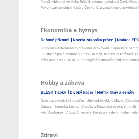
Moto3: Vítězství ve Velké Británii nakonec vybojoval David Alman
Pokuty zahraničních řidičů v Česku: Cizí značka jako privilegium
Ekonomika a byznys
Daňové přiznání
Novela zákoníku práce
Nadace EP
S novým elektromobilem překonali očekávání. Cupra bere osm z d
EU staví čipové továrny, v Česku to stojí. Investici v Rožnově za
Máte auto z let 2010 až 2021? Vypínání mobilních sítí vám zabloku
Hobby a zábava
BLESK Tlapky
Divoký kačer
Netflix filmy a seriály
Draisina, velocipéd i kostitřas: Unikátní bicykly v Muzeu Chodska
Cestovní horečka šlechty: Chuďas z Klatovska otrokářem v Jižn
Filip Vondrášek: V Jižní Americe si lidé plují životem mnohem lehčej
Zdraví