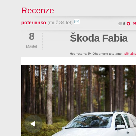
Recenze
poterienko
(muž 34 let)
5
Př
8
Škoda Fabia
Majitel
Hodnoceno:
5×
Ohodnoťte toto auto -
přihlašt