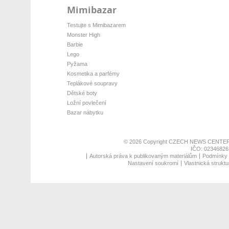
Mimibazar
Testujte s Mimibazarem
Monster High
Barbie
Lego
Pyžama
Kosmetika a parfémy
Teplákové soupravy
Dětské boty
Ložní povlečení
Bazar nábytku
© 2026 Copyright
CZECH NEWS CENTER
IČO: 02346826,
Autorská práva k publikovaným materiálům
Podmínky p
Nastavení soukromí
Vlastnická struktu