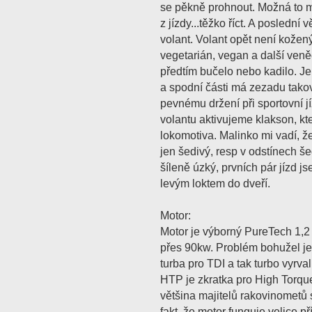
se pěkně prohnout. Možná to m
z jízdy...těžko říct. A poslední 
volant. Volant opět není kožen
vegetarián, vegan a další veně
předtím bučelo nebo kadilo. Je
a spodní části má zezadu takov
pevnému držení při sportovní 
volantu aktivujeme klakson, kt
lokomotiva. Malinko mi vadí, že 
jen šedivý, resp v odstínech šed
šíleně úzký, prvních pár jízd js
levým loktem do dveří.
Motor:
Motor je výborný PureTech 1,2
přes 90kw. Problém bohužel je
turba pro TDI a tak turbo vyrva
HTP je zkratka pro High Torq
většina majitelů rakovinometů 
fakt, že motor funguje velice 