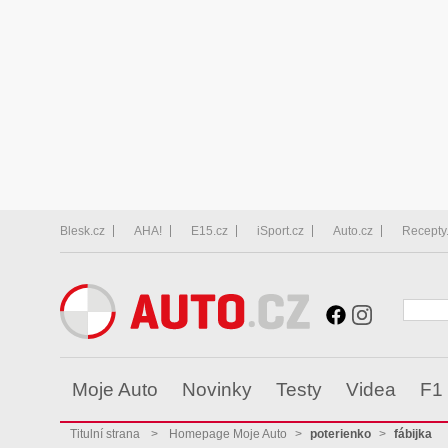
Blesk.cz
AHA!
E15.cz
iSport.cz
Auto.cz
Recepty
Moje Auto
Novinky
Testy
Videa
F1
Titulní strana
>
Homepage Moje Auto
>
poterienko
>
fábijka