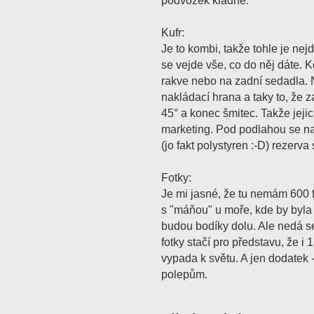
podvozek kladně.
Kufr:
Je to kombi, takže tohle je nej
se vejde vše, co do něj dáte. K
rakve nebo na zadní sedadla.
nakládací hrana a taky to, že z
45° a konec šmitec. Takže jejic
marketing. Pod podlahou se na
(jo fakt polystyren :-D) rezerva
Fotky:
Je mi jasné, že tu nemám 600 f
s "máňou" u moře, kde by byla f
budou bodíky dolu. Ale nedá se n
fotky stačí pro představu, že i 
vypada k světu. A jen dodatek -
polepům.