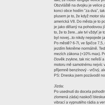
Obzvláště na dvojku je velice
konci obce hodím "za dva", tak
plusem je to, že když motor slu
americká V8. Do města je to p
je jako dělaný na pohodovou jíz
to, že to žere...ale tvl vždyť je
byl novej...to nikdy nepojede j
Po městě? 6-7l, ve špičce 7,5, 
jezdím řekněme normálně. Teda
mezích zákona (+10% max). Po
člověk zvykne, tak nic neřeší a
motoru mě samotnému nejvíc va
příjemně benzínový - vrčivý, al
PS: Dneska jsem pozávodil no
Jízda:
Po usednutí do docela pohodln
zlomená záda) naskočí blesku
vibrací a vypnutého rádia a ven