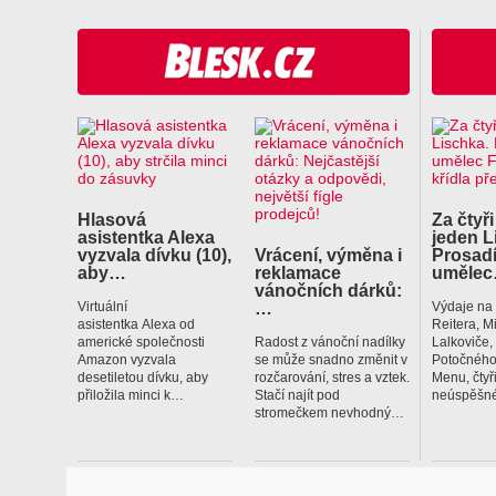
Hlasová
Za čtyři
asistentka Alexa
jeden L
vyzvala dívku (10),
Vrácení, výměna i
Prosadí
aby…
reklamace
uměle
vánočních dárků:
…
Virtuální
Výdaje na
asistentka Alexa od
Reitera, M
americké společnosti
Radost z vánoční nadílky
Lalkoviče
Amazon vyzvala
se může snadno změnit v
Potočného
desetiletou dívku, aby
rozčarování, stres a vztek.
Menu, čtyř
přiložila minci k…
Stačí najít pod
neúspěšné
stromečkem nevhodný…