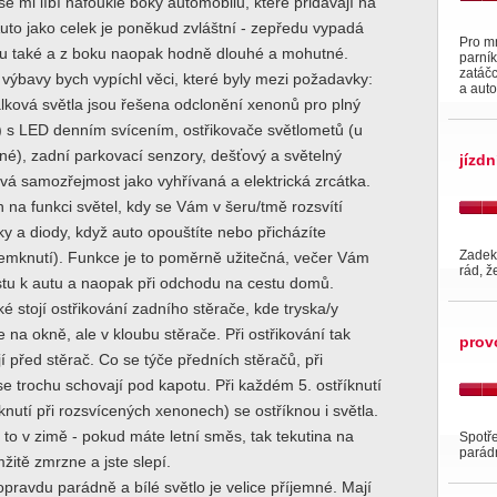
 mi líbí nafouklé boky automobilu, které přidávají na
uto jako celek je poněkud zvláštní - zepředu vypadá
Pro m
u také a z boku naopak hodně dlouhé a mohutné.
parní
zatáčc
 výbavy bych vypíchl věci, které byly mezi požadavky:
a auto
lková světla jsou řešena odclonění xenonů pro plný
) s LED denním svícením, ostřikovače světlometů (u
é), zadní parkovací senzory, dešťový a světelný
jízdn
vá samozřejmost jako vyhřívaná a elektrická zrcátka.
na funkci světel, kdy se Vám v šeru/tmě rozsvítí
y a diody, když auto opouštíte nebo přicházíte
Zadek
emknutí). Funkce je to poměrně užitečná, večer Vám
rád, 
stu k autu a naopak při odchodu na cestu domů.
é stojí ostřikování zadního stěrače, kde tryska/y
 na okně, ale v kloubu stěrače. Při ostřikování tak
prov
jí před stěrač. Co se týče předních stěračů, při
e trochu schovají pod kapotu. Při každém 5. ostříknutí
íknutí při rozsvícených xenonech) se ostříknou i světla.
e to v zimě - pokud máte letní směs, tak tekutina na
Spotře
parádní
žitě zmrzne a jste slepí.
opravdu parádně a bílé světlo je velice příjemné. Mají