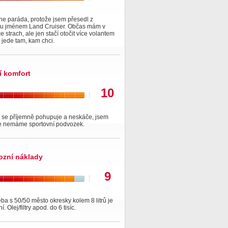
ne paráda, protože jsem přesedl z
ku jménem Land Cruiser. Občas mám v
e strach, ale jen stačí otočit více volantem
 jede tam, kam chci.
í komfort
10
 se příjemně pohupuje a neskáče, jsem
že nemáme sportovní podvozek.
ozní náklady
9
ba s 50/50 město okresky kolem 8 litrů je
. Olej/filtry apod. do 6 tisíc.