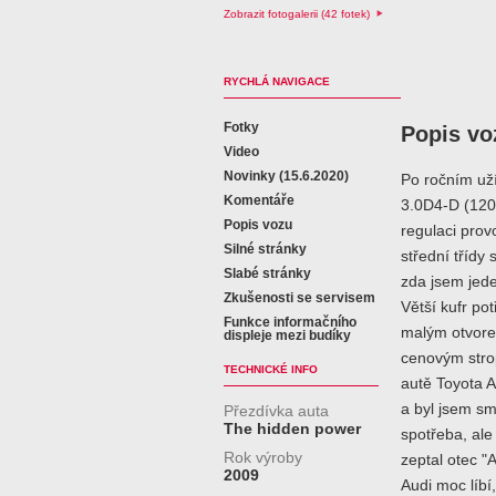
Zobrazit fotogalerii (42 fotek)
RYCHLÁ NAVIGACE
Fotky
Popis vo
Video
Novinky (15.6.2020)
Po ročním už
Komentáře
3.0D4-D (120k
Popis vozu
regulaci prov
Silné stránky
střední třídy
Slabé stránky
zda jsem jede
Zkušenosti se servisem
Větší kufr po
Funkce informačního
malým otvore
displeje mezi budíky
cenovým strop
TECHNICKÉ INFO
autě Toyota A
a byl jsem s
Přezdívka auta
The hidden power
spotřeba, ale
Rok výroby
zeptal otec "
2009
Audi moc líbí