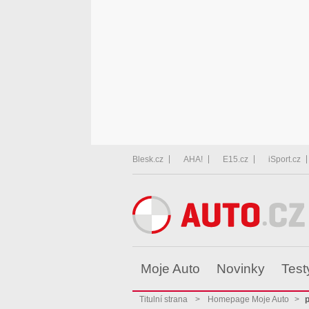
Blesk.cz
AHA!
E15.cz
iSport.cz
Moje Auto
Novinky
Test
Titulní strana
>
Homepage Moje Auto
>