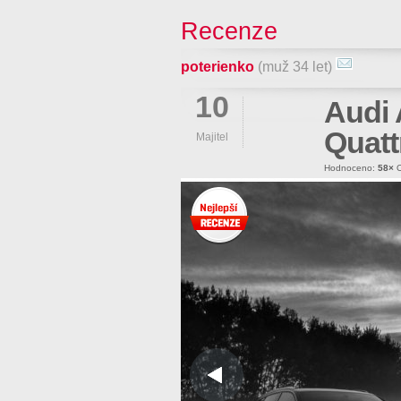
Recenze
poterienko
(muž 34 let)
10
Audi 
Quatt
Majitel
Hodnoceno:
58×
O