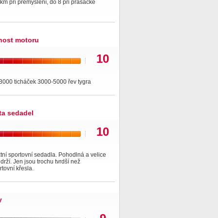
km při přemýšlení, do 8 při prasácké
nost motoru
10
3000 ticháček 3000-5000 řev tygra
ita sedadel
10
tní sportovní sedadla. Pohodlná a velice
drží. Jen jsou trochu tvrdší než
tovní křesla.
y