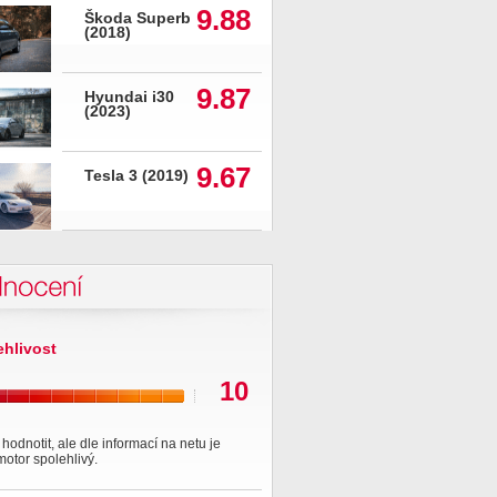
9.88
Škoda Superb
(2018)
9.87
Hyundai i30
(2023)
9.67
Tesla 3 (2019)
nocení
ehlivost
10
hodnotit, ale dle informací na netu je
motor spolehlivý.