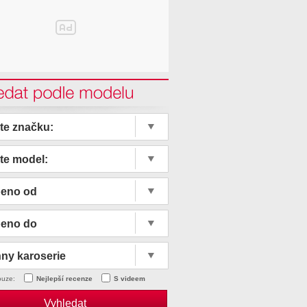
edat podle modelu
te značku:
te model:
beno od
beno do
ny karoserie
ouze:
Nejlepší recenze
S videem