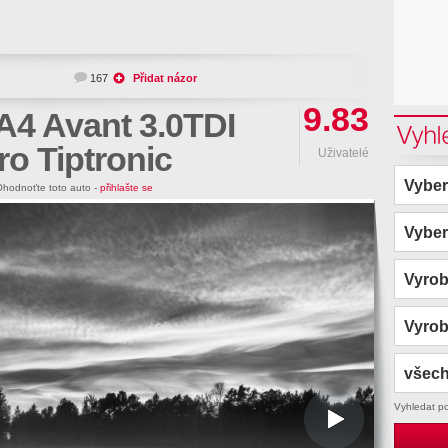
167
Přidat názor
9.83
A4 Avant 3.0TDI
Vyhl
ro Tiptronic
Uživatelé
Vyber
hodnoťte toto auto -
přihlašte se
Vyber
Vyro
Vyro
všech
Vyhledat p