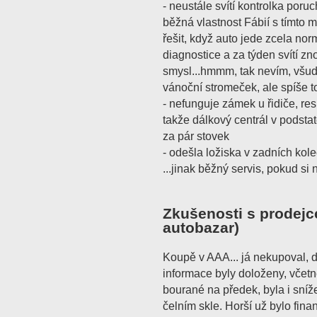
- neustále svítí kontrolka poruc
běžná vlastnost Fábií s tímto
řešit, když auto jede zcela no
diagnostice a za týden svítí 
smysl...hmmm, tak nevím, všude 
vánoční stromeček, ale spíše t
- nefunguje zámek u řidiče, r
takže dálkový centrál v podsta
za pár stovek
- odešla ložiska v zadních kol
...jinak běžný servis, pokud s
Zkušenosti s prodejc
autobazar)
Koupě v AAA... já nekupoval, d
informace byly doloženy, včetn
bourané na předek, byla i sníž
čelním skle. Horší už bylo fina