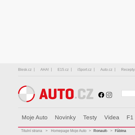
Blesk.cz
AHA!
E15.cz
iSport.cz
Auto.cz
Recepty
Moje Auto
Novinky
Testy
Videa
F1
Titulní strana
>
Homepage Moje Auto
>
Ronault-
>
Fábina