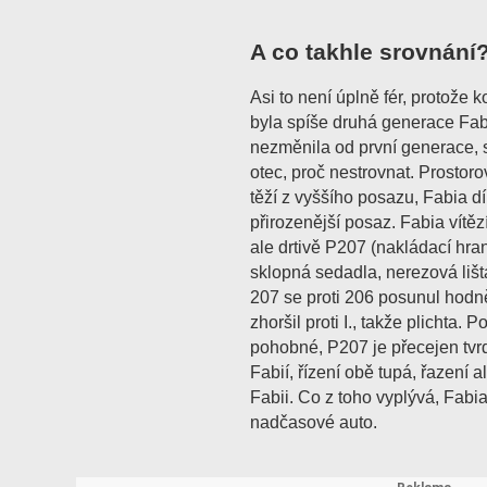
A co takhle srovnání
Asi to není úplně fér, protož
byla spíše druhá generace Fabie
nezměnila od první generace, s
otec, proč nestrovnat. Prostoro
těží z vyššího posazu, Fabia d
přirozenější posaz. Fabia vítězí
ale drtivě P207 (nakládací hra
sklopná sedadla, nerezová lišta 
207 se proti 206 posunul hodně
zhoršil proti I., takže plichta.
pohobné, P207 je přecejen tvr
Fabií, řízení obě tupá, řazení a
Fabii. Co z toho vyplývá, Fabia
nadčasové auto.