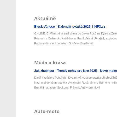
Aktuálně
Blesk Vánoce
Kalendář svátků 2025
INFO.cz
ONLINE: Čtyři mrtví včetně dítěte po útoku Rusů na Kyjev a Zelen
Rozruch v Bulharsku kvůli dronu: Patřil zřejmě Ukrajině, explodova
Rodinný dům lehl popelem: Shořelo 10 milionů!
Móda a krása
Jak zhubnout
Trendy nehty pro jaro 2025
Nové make-
Další tragédie u Pohořelic: Dva mrtví! Auta se srazila při předjížd
Navracel domů mrtvá těla Ukrajinců i Rusů: Smrt válečného hrdi
Brutální napadení Soukupa. Právník Agáty promluvil
Auto-moto