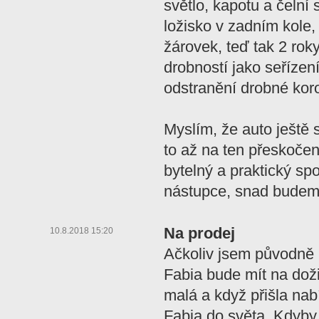
světlo, kapotu a čelní
ložisko v zadním kole
žárovek, teď tak 2 roky
drobností jako seřízen
odstranění drobné kor
Myslím, že auto ještě 
to až na ten přeskočený
bytelný a praktický sp
nástupce, snad budeme
Na prodej
10.8.2018 15:20
Ačkoliv jsem původně p
Fabia bude mít na doživ
malá a když přišla na
Fabia do světa. Kdyby