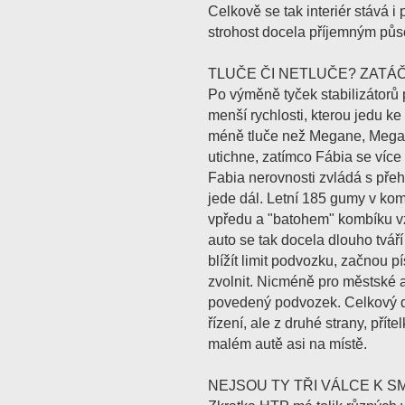
Celkově se tak interiér stává i 
strohost docela příjemným půso
TLUČE ČI NETLUČE? ZATÁČ
Po výměně tyček stabilizátorů
menší rychlosti, kterou jedu k
méně tluče než Megane, Megane 
utichne, zatímco Fábia se víc
Fabia nerovnosti zvládá s pře
jede dál. Letní 185 gumy v ko
vpředu a "batohem" kombíku vz
auto se tak docela dlouho tvář
blížít limit podvozku, začnou 
zvolnit. Nicméně pro městské 
povedený podvozek. Celkový d
řízení, ale z druhé strany, přít
malém autě asi na místě.
NEJSOU TY TŘI VÁLCE K S