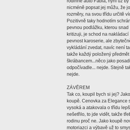
rodinné auto Fabia, nyní už by 
nicméně popsat jej můžu, že jo
rozměry, na svou třídu určitě v
Pozitivně taky hodnotím schrán
pevnou podlážku, kterou snad 
kritizuji, je schod na nakládací
pevnost karoserie, ale zbytečně
vykládání zvedat, navíc není t
takže každý položený předmět 
škrábancem...něco jako posadit
odpočívadle... nejde. Stejně t
nejde.
ZÁVĚREM
Tak co, koupil bych si jej? Jako
koupě. Cenovka za Elegance s 
vysoká a atakovala o třídu lepš
nešetřilo, to jde vidět, takže t
rodinu proč ne. Jako koupě no
motoriazci a výbavě už to smy