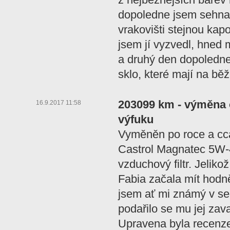
dopoledne jsem sehna
vrakovišti stejnou kap
jsem jí vyzvedl, hned 
a druhý den dopoledne 
sklo, které mají na bě
203099 km - výměna o
16.9.2017 11:58
výfuku
Vyměněn po roce a cca
Castrol Magnatec 5W-4
vzduchový filtr. Jeliko
Fabia začala mít hodně
jsem ať mi známý v se
podařilo se mu jej zava
Upravena byla recenze