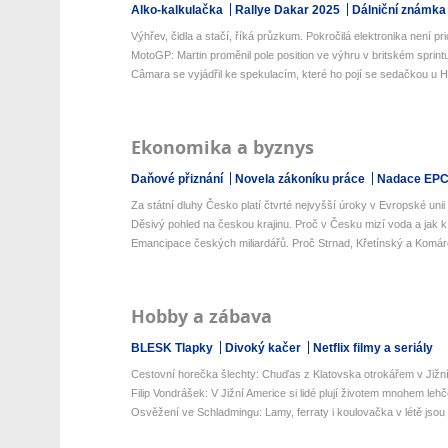
Alko-kalkulačka
Rallye Dakar 2025
Dálniční známka
Výhřev, čidla a stačí, říká průzkum. Pokročilá elektronika není prio
MotoGP: Martin proměnil pole position ve výhru v britském sprint
Câmara se vyjádřil ke spekulacím, které ho pojí se sedačkou u 
Ekonomika a byznys
Daňové přiznání
Novela zákoníku práce
Nadace EP
Za státní dluhy Česko platí čtvrté nejvyšší úroky v Evropské unii
Děsivý pohled na českou krajinu. Proč v Česku mizí voda a jak k 
Emancipace českých miliardářů. Proč Strnad, Křetínský a Komár
Hobby a zábava
BLESK Tlapky
Divoký kačer
Netflix filmy a seriály
Cestovní horečka šlechty: Chuďas z Klatovska otrokářem v Jižn
Filip Vondrášek: V Jižní Americe si lidé plují životem mnohem lehčej
Osvěžení ve Schladmingu: Lamy, ferraty i koulovačka v létě jsou j