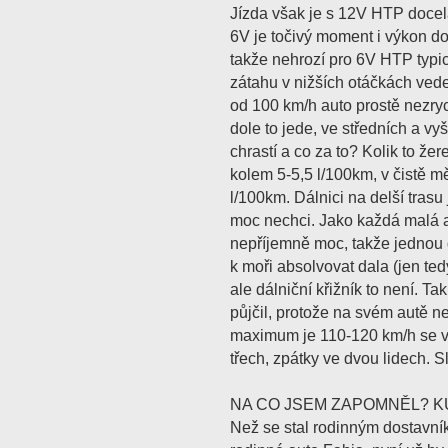
Jízda však je s 12V HTP doce
6V je točivý moment i výkon do
takže nehrozí pro 6V HTP typi
zátahu v nižších otáčkách vede
od 100 km/h auto prostě nezryc
dole to jede, ve středních a vy
chrastí a co za to? Kolik to žer
kolem 5-5,5 l/100km, v čistě 
l/100km. Dálnici na delší tras
moc nechci. Jako každá malá a
nepříjemně moc, takže jednou d
k moři absolvovat dala (jen t
ale dálniční křižník to není. Ta
půjčil, protože na svém autě n
maximum je 110-120 km/h se vrá
třech, zpátky ve dvou lidech. S
NA CO JSEM ZAPOMNĚL? KUF
Než se stal rodinným dostavní