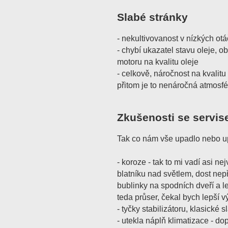
Slabé stránky
- nekultivovanost v nízkých ot
- chybí ukazatel stavu oleje, o
motoru na kvalitu oleje
- celkově, náročnost na kvalitu
přitom je to nenáročná atmosfé
Zkušenosti se servis
Tak co nám vše upadlo nebo 
- koroze - tak to mi vadí asi ne
blatníku nad světlem, dost nep
bublinky na spodních dveří a l
teda průser, čekal bych lepší v
- tyčky stabilizátoru, klasické 
- utekla náplň klimatizace - do