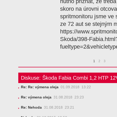
nutno přiznat, že třeba
skoro na úrovni otcov
spritmonitoru jsme ve 
ze 72 aut se stejným m
https://www.spritmonit
Skoda/398-Fabia.html
fueltype=2&vehiclet
1
2
3
Diskuse: Škoda Fabia Combi 1,2 HTP 12
Re: Re: výmena oleja
01.09.2018 13:22
Re: výmena oleja
31.08.2018 23:23
Re: Nehoda
31.08.2018 23:21