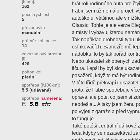
[km/h]:
hrát roli rodinného auta pro čt
162
Fabii jsem už nemálo projel, v
počet rychlostí:
autoškolu, většinou ale v nižš
5
Classic. Tohle je ale verze El
převodovka:
a místy i výbavu, kterou nemá
manuální
Tak například drobnosti typu u
průměr kol [palce]:
14
ostřikovačích. Samozřejmě lepš
nádobku, to by tak pořád kontro
zavazadlový prostor
[l]:
Nebo ukazatel sklopených zad
426
fičura. Lepší by byl sice ukaza
pohon kol:
pasažérů, když to má být rodi
přední
V této třídě překvapí i ukazate
spotřeba [l/100km]:
proto, že Fabie spotřebuje víc
5.5 (udávaná)
oprava, ale poté, co jsem si zd
spotřeba
naměřená
:
neodešla... A taky jsem ženu po
po vyjetí z garáže a před vypnu
to funguje.
Také potéší centrální dálkové
teda kdyby se nezasekával záme