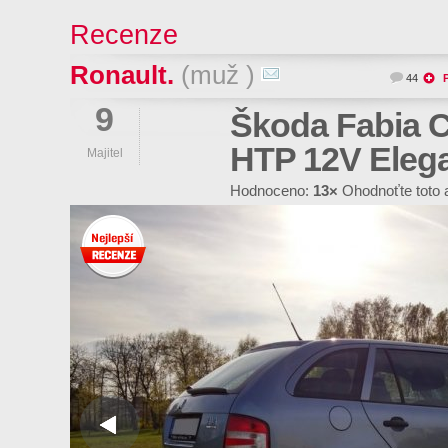
Recenze
Ronault.
(muž )
44
9
Škoda Fabia C
HTP 12V Eleg
Majitel
Hodnoceno:
13×
Ohodnoťte toto 