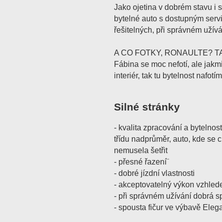
Jako ojetina v dobrém stavu i 
bytelné auto s dostupným serv
řešitelných, při správném užívá
A CO FOTKY, RONAULTE? T
Fábina se moc nefotí, ale jak
interiér, tak tu bytelnost nafotím
Silné stránky
- kvalita zpracování a bytelnos
třídu nadprůměr, auto, kde se 
nemusela šetřit
- přesné řazení¨
- dobré jízdní vlastnosti
- akceptovatelný výkon vzhled
- při správném užívání dobrá s
- spousta fičur ve výbavě Eleg