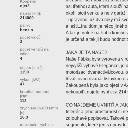
Koupeno
ojeté
asi třetího) auta, které slouží
okolí, stojí venku a ne v gará
najeto [km]:
214000
- upraveno, už dva roky má svo
palivo:
a leští...inu dům je něco jiného
benzin
A tak je nutné na Fabii kombi 
počet válců:
je určená a tak ji budu hodnotit
3
počet ventilů na
JAKÁ JE TA NAŠE?
válec:
4
Naše Fábka byla vyrovena v roc
nejvyšší výbavě Elegance, je 
3
objem [cm
]:
motorizací dvanáctiválcovou, o
1198
tříválcovou dvanáctistovkou o
výkon [kW]:
47
Zakoupená byla jako ojetá v A
kroutící moment
nekoupil), najeto nyní cca 214
[Nm]:
112
CO NAJDEME UVNITŘ A JA
zrychlení 0-100 km/h
Interiér a jeho prostornost či n
[s]:
16.3
zdlouhavě popisovat. Takové 
segmentu, které jen s opravd
maximální rychlost