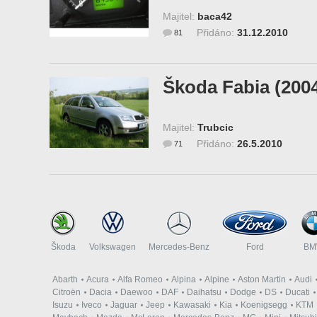
Majitel:
baca42
Přidáno:
31.12.2010
81
Škoda Fabia (200
Majitel:
Trubcic
Přidáno:
26.5.2010
71
Škoda
Volkswagen
Mercedes-Benz
Ford
B
Abarth
Acura
Alfa Romeo
Alpina
Alpine
Aston Martin
Audi
Citroën
Dacia
Daewoo
DAF
Daihatsu
Dodge
DS
Ducati
Isuzu
Iveco
Jaguar
Jeep
Kawasaki
Kia
Koenigsegg
KTM