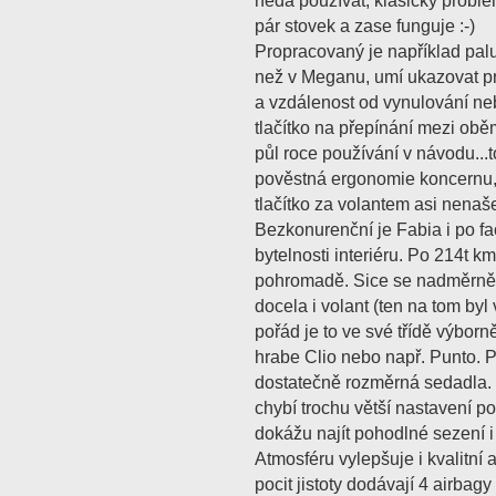
nedá používat, klasický probl
pár stovek a zase funguje :-)
Propracovaný je například palu
než v Meganu, umí ukazovat pr
a vzdálenost od vynulování neb
tlačítko na přepínání mezi ob
půl roce používání v návodu...t
pověstná ergonomie koncernu,
tlačítko za volantem asi nenašel
Bezkonurenční je Fabia i po fac
bytelnosti interiéru. Po 214t km
pohromadě. Sice se nadměrně 
docela i volant (ten na tom byl
pořád je to ve své třídě výborn
hrabe Clio nebo např. Punto. Po
dostatečně rozměrná sedadla
chybí trochu větší nastavení p
dokážu najít pohodlné sezení i 
Atmosféru vylepšuje i kvalitní
pocit jistoty dodávají 4 airbag