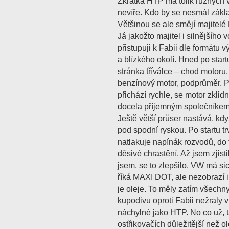
Zkratka HTP má tolik různých v
nevíře. Kdo by se nesmál zákla
Většinou se ale smějí majitelé 
Já jakožto majitel i silnějšího 
přistupuji k Fabii dle formátu
a blízkého okolí. Hned po start
stránka tříválce – chod motoru.
benzínový motor, podprůměr. Po
přichází rychle, se motor zklid
docela příjemným společníkem.
Ještě větší průser nastává, kdy
pod spodní ryskou. Po startu tr
natlakuje napínák rozvodů, do 
děsivé chrastění. Až jsem zjist
jsem, se to zlepšilo. VW má sic
říká MAXI DOT, ale nezobrazí i 
je oleje. To měly zatím všechn
kupodivu oproti Fabii nežraly v
náchylné jako HTP. No co už, ta
ostřikovačích důležitější než ole