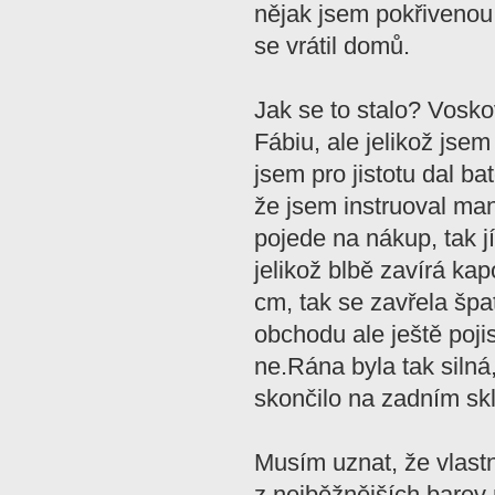
nějak jsem pokřivenou 
se vrátil domů.
Jak se to stalo? Vosk
Fábiu, ale jelikož jsem
jsem pro jistotu dal ba
že jsem instruoval man
pojede na nákup, tak j
jelikož blbě zavírá ka
cm, tak se zavřela špa
obchodu ale ještě pojis
ne.Rána byla tak silná,
skončilo na zadním skl
Musím uznat, že vlastn
z nejběžnějších barev