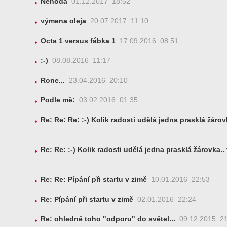
Nehoda
01.12.2017 18:52
výmena oleja
20.07.2017 11:10
Octa 1 versus fábka 1
17.09.2016 08:51
:-)
08.08.2016 11:17
Rone...
23.04.2016 20:10
Podle mě:
03.02.2016 01:35
Re: Re: Re: :-) Kolik radosti udělá jedna prasklá žárov
Re: Re: :-) Kolik radosti udělá jedna prasklá žárovka..
Re: Re: Pípání při startu v zimě
10.01.2016 22:53
Re: Pípání při startu v zimě
02.01.2016 22:24
Re: ohledně toho "odporu" do světel...
09.12.2015 21