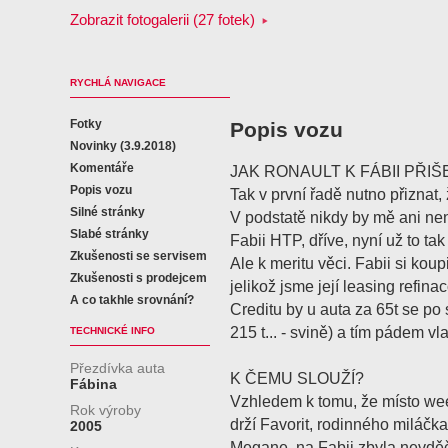
Zobrazit fotogalerii (27 fotek)
RYCHLÁ NAVIGACE
Fotky
Popis vozu
Novinky (3.9.2018)
Komentáře
JAK RONAULT K FÁBII PŘIŠ
Popis vozu
Tak v první řadě nutno přiznat,
Silné stránky
V podstatě nikdy by mě ani ne
Slabé stránky
Fabii HTP, dříve, nyní už to ta
Zkušenosti se servisem
Ale k meritu věci. Fabii si koup
Zkušenosti s prodejcem
jelikož jsme její leasing refi
A co takhle srovnání?
Creditu by u auta za 65t se po
215 t... - svině) a tím pádem vl
TECHNICKÉ INFO
Přezdívka auta
K ČEMU SLOUŽÍ?
Fábina
Vzhledem k tomu, že místo w
Rok výroby
drží Favorit, rodinného miláčka
2005
Megane, na Fabii zbyla nevdě