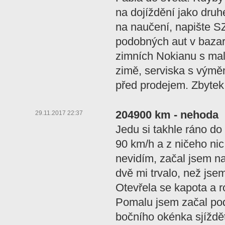
na dojíždění jako dru
na naučení, napište S
podobných aut v bazar
zimních Nokianu s ma
zimě, serviska s výmě
před prodejem. Zbytek 
204900 km - nehoda
29.11.2017 22:37
Jedu si takhle ráno do
90 km/h a z ničeho nic 
nevidím, začal jsem na 
dvě mi trvalo, než jsem
Otevřela se kapota a ro
Pomalu jsem začal pod
bočního okénka sjíždět