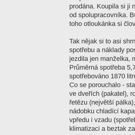
prodána. Koupila si ji
od spolupracovníka. B
toho otloukánka si člo
Tak nějak si to asi sh
spotřebu a náklady posl
jezdila jen manželka, 
Průměrná spotřeba 5,7
spotřebováno 1870 lit
Co se porouchalo - sta
ve dveřích (pakatel), 
řetězu (největší pálka),
nádobku chladící kapal
vpředu i vzadu (spotře
klimatizaci a beztak zas