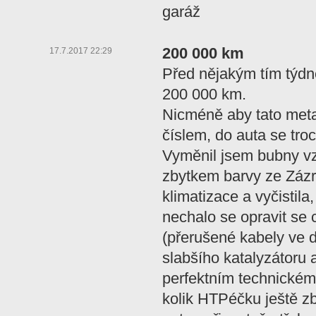
garáž
200 000 km
17.7.2017 22:29
Před nějakým tím týdn
200 000 km.
Nicméně aby tato met
číslem, do auta se tro
Vyměnil jsem bubny vz
zbytkem barvy ze Zázra
klimatizace a vyčistila
nechalo se opravit se 
(přerušené kabely ve 
slabšího katalyzátoru 
perfektním technickém
kolik HTPéčku ještě z