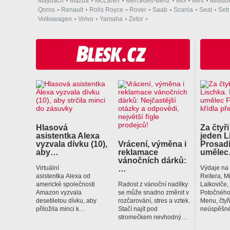
Maybach
Mazda
McLaren
Mercedes-Benz
MG
Mini
Mitsubi
Qoros
Renault
Rolls Royce
Rover
Saab
Scania
Seat
Set
Volkswagen
Volvo
Yamaha
Zetor
Hlasová
Za čtyři
asistentka Alexa
jeden L
vyzvala dívku (10),
Vrácení, výměna i
Prosadí
aby…
reklamace
uměle
vánočních dárků:
…
Virtuální
Výdaje na
asistentka Alexa od
Reitera, M
americké společnosti
Radost z vánoční nadílky
Lalkoviče
Amazon vyzvala
se může snadno změnit v
Potočného
desetiletou dívku, aby
rozčarování, stres a vztek.
Menu, čtyř
přiložila minci k…
Stačí najít pod
neúspěšné
stromečkem nevhodný…