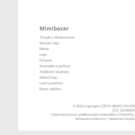
Mimibazar
Testujte s Mimibazarem
Monster High
Barbie
Lego
Pyžama
Kosmetika a parfémy
Teplákové soupravy
Dětské boty
Ložní povlečení
Bazar nábytku
© 2026 Copyright
CZECH NEWS CENTER
IČO: 02346826,
Autorská práva k publikovaným materiálům
Podmínky p
Nastavení soukromí
Vlastnická struktu