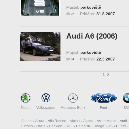
Majitel:
parkoviště
Přidáno:
31.8.2007
23
Audi A6 (2006)
Majitel:
parkoviště
Přidáno:
22.3.2007
61
1
2
Škoda
Volkswagen
Mercedes-Benz
Ford
B
Abarth
Acura
Alfa Romeo
Alpina
Alpine
Aston Martin
Audi
Citroën
Dacia
Daewoo
DAF
Daihatsu
Dodge
DS
Ducati