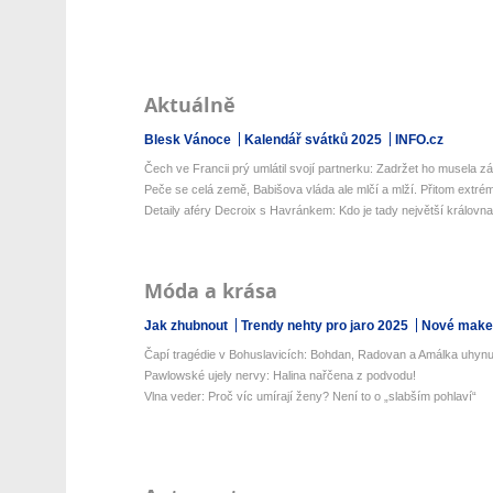
Aktuálně
Blesk Vánoce
Kalendář svátků 2025
INFO.cz
Čech ve Francii prý umlátil svojí partnerku: Zadržet ho musela zá
Peče se celá země, Babišova vláda ale mlčí a mlží. Přitom extrém
Detaily aféry Decroix s Havránkem: Kdo je tady největší královn
Móda a krása
Jak zhubnout
Trendy nehty pro jaro 2025
Nové make-
Čapí tragédie v Bohuslavicích: Bohdan, Radovan a Amálka uhynul
Pawlowské ujely nervy: Halina nařčena z podvodu!
Vlna veder: Proč víc umírají ženy? Není to o „slabším pohlaví“