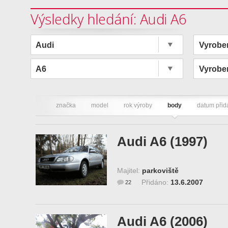
Výsledky hledání: Audi A6
Audi
Vyrobe
A6
Vyrobe
značka
model
rok výroby
body
datum přid
Audi A6 (1997)
Majitel:
parkoviště
Přidáno:
13.6.2007
22
Audi A6 (2006)