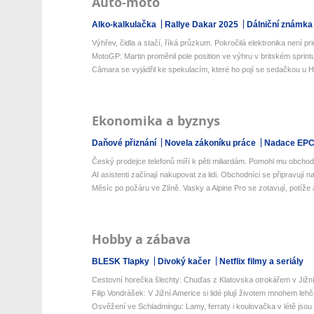
Auto-moto
Alko-kalkulačka
Rallye Dakar 2025
Dálniční známka
Výhřev, čidla a stačí, říká průzkum. Pokročilá elektronika není prio
MotoGP: Martin proměnil pole position ve výhru v britském sprint
Câmara se vyjádřil ke spekulacím, které ho pojí se sedačkou u 
Ekonomika a byznys
Daňové přiznání
Novela zákoníku práce
Nadace EP
Český prodejce telefonů míří k pěti miliardám. Pomohl mu obchod
AI asistenti začínají nakupovat za lidi. Obchodníci se připravují na
Měsíc po požáru ve Zlíně. Vasky a Alpine Pro se zotavují, potíže al
Hobby a zábava
BLESK Tlapky
Divoký kačer
Netflix filmy a seriály
Cestovní horečka šlechty: Chuďas z Klatovska otrokářem v Jižn
Filip Vondrášek: V Jižní Americe si lidé plují životem mnohem lehčej
Osvěžení ve Schladmingu: Lamy, ferraty i koulovačka v létě jsou j