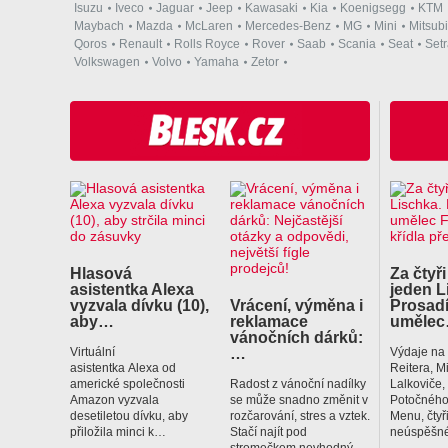
Isuzu
Iveco
Jaguar
Jeep
Kawasaki
Kia
Koenigsegg
KTM
Maybach
Mazda
McLaren
Mercedes-Benz
MG
Mini
Mitsubi
Qoros
Renault
Rolls Royce
Rover
Saab
Scania
Seat
Set
Volkswagen
Volvo
Yamaha
Zetor
Hlasová
Za čtyři
asistentka Alexa
jeden L
vyzvala dívku (10),
Vrácení, výměna i
Prosadí
aby…
reklamace
uměle
vánočních dárků:
…
Virtuální
Výdaje na
asistentka Alexa od
Reitera, M
americké společnosti
Radost z vánoční nadílky
Lalkoviče
Amazon vyzvala
se může snadno změnit v
Potočného
desetiletou dívku, aby
rozčarování, stres a vztek.
Menu, čtyř
přiložila minci k…
Stačí najít pod
neúspěšné