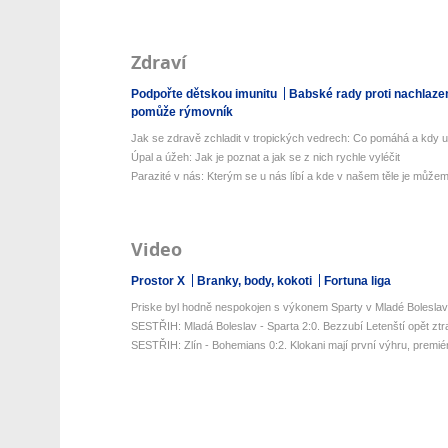
Zdraví
Podpořte dětskou imunitu
Babské rady proti nachlaze
pomůže rýmovník
Jak se zdravě zchladit v tropických vedrech: Co pomáhá a kdy už 
Úpal a úžeh: Jak je poznat a jak se z nich rychle vyléčit
Parazité v nás: Kterým se u nás líbí a kde v našem těle je můžeme
Video
Prostor X
Branky, body, kokoti
Fortuna liga
Priske byl hodně nespokojen s výkonem Sparty v Mladé Boleslav
SESTŘIH: Mladá Boleslav - Sparta 2:0. Bezzubí Letenští opět ztratil
SESTŘIH: Zlín - Bohemians 0:2. Klokani mají první výhru, premiér