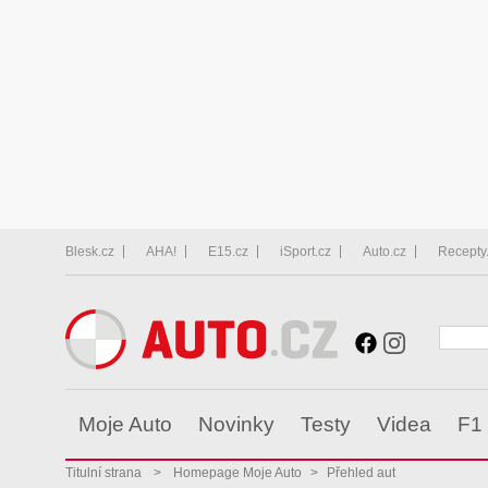
Blesk.cz
AHA!
E15.cz
iSport.cz
Auto.cz
Recepty
Moje Auto
Novinky
Testy
Videa
F1
Titulní strana
>
Homepage Moje Auto
>
Přehled aut