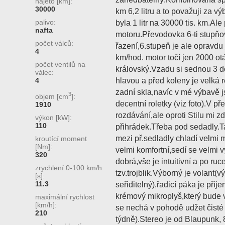
najeto [km]:
30000
km 6,2 litru a to považuji za v
palivo:
byla 1 litr na 30000 tis. km.Ale
nafta
motoru.Převodovka 6-ti stupňo
počet válců:
řazení,6.stupeň je ale opravdu
4
km/hod. motor točí jen 2000 otá
počet ventilů na
královský.Vzadu si sednou 3 
válec:
hlavou a před koleny je velká
4
zadní skla,navíc v mé výbavě 
3
objem [cm
]:
decentní roletky (viz foto).V p
1910
rozdávání,ale oproti Stilu mi z
výkon [kW]:
110
přihrádek.Třeba pod sedadly.T
mezi př.sedladly chladí velmi 
kroutící moment
[Nm]:
velmi komfortní,sedí se velmi
320
dobrá,vše je intuitivní a po ruc
zrychlení 0-100 km/h
tzv.trojblik.Výborný je volant
[s]:
11.3
seřiditelný),řadicí páka je př
krémový mikroplyš,který bude v
maximální rychlost
[km/h]:
se nechá v pohodě udžet čisté 
210
týdně).Stereo je od Blaupunk, 8