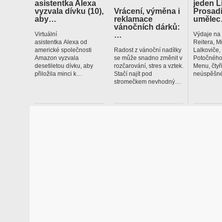
asistentka Alexa
jeden L
vyzvala dívku (10),
Vrácení, výměna i
Prosadí
aby…
reklamace
uměle
vánočních dárků:
…
Virtuální
Výdaje na
asistentka Alexa od
Reitera, M
americké společnosti
Radost z vánoční nadílky
Lalkoviče
Amazon vyzvala
se může snadno změnit v
Potočného
desetiletou dívku, aby
rozčarování, stres a vztek.
Menu, čtyř
přiložila minci k…
Stačí najít pod
neúspěšné
stromečkem nevhodný…