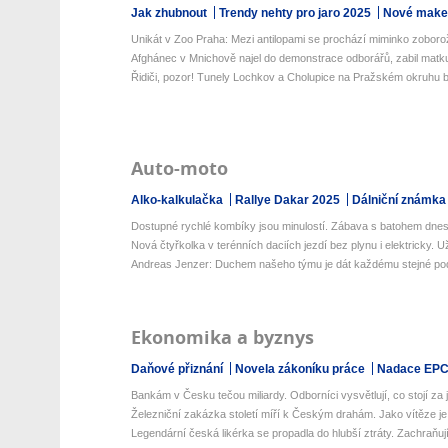
Jak zhubnout
Trendy nehty pro jaro 2025
Nové make-
Unikát v Zoo Praha: Mezi antilopami se prochází miminko zoborož
Afghánec v Mnichově najel do demonstrace odborářů, zabil matku 
Řidiči, pozor! Tunely Lochkov a Cholupice na Pražském okruhu b
Auto-moto
Alko-kalkulačka
Rallye Dakar 2025
Dálniční známka
Dostupné rychlé kombíky jsou minulostí. Zábava s batohem dnes 
Nová čtyřkolka v terénních daciích jezdí bez plynu i elektricky. U
Andreas Jenzer: Duchem našeho týmu je dát každému stejné podm
Ekonomika a byznys
Daňové přiznání
Novela zákoníku práce
Nadace EP
Bankám v Česku tečou miliardy. Odborníci vysvětlují, co stojí za je
Železniční zakázka století míří k Českým drahám. Jako vítěze je 
Legendární česká likérka se propadla do hlubší ztráty. Zachraňují j