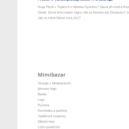
Hraje Plzeň v Teplicích o Martina Hyského? Slavia při chuti a Ro
Zimák: Divné ticho kolem Jágra. Má se Kometa bát Zbrojovky? Ja
Jak se měnil Sámer Issa (41)?
Mimibazar
Testujte s Mimibazarem
Monster High
Barbie
Lego
Pyžama
Kosmetika a parfémy
Teplákové soupravy
Dětské boty
Ložní povlečení