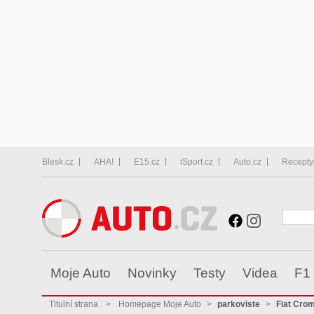
Blesk.cz
AHA!
E15.cz
iSport.cz
Auto.cz
Recepty
Moje Auto
Novinky
Testy
Videa
F1
Titulní strana
>
Homepage Moje Auto
>
parkoviste
>
Fiat Cro