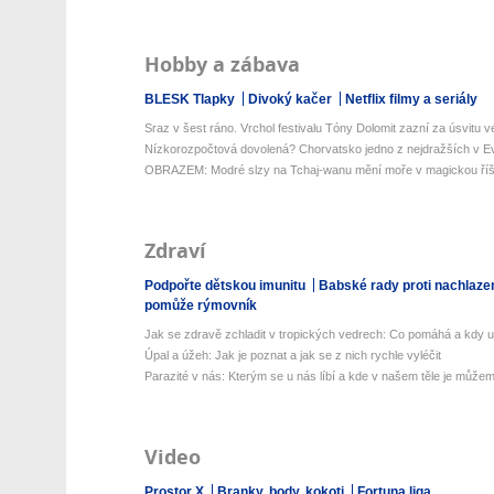
Hobby a zábava
BLESK Tlapky
Divoký kačer
Netflix filmy a seriály
Sraz v šest ráno. Vrchol festivalu Tóny Dolomit zazní za úsvitu ve
Nízkorozpočtová dovolená? Chorvatsko jedno z nejdražších v Ev
OBRAZEM: Modré slzy na Tchaj-wanu mění moře v magickou říš
Zdraví
Podpořte dětskou imunitu
Babské rady proti nachlaze
pomůže rýmovník
Jak se zdravě zchladit v tropických vedrech: Co pomáhá a kdy už 
Úpal a úžeh: Jak je poznat a jak se z nich rychle vyléčit
Parazité v nás: Kterým se u nás líbí a kde v našem těle je můžeme
Video
Prostor X
Branky, body, kokoti
Fortuna liga