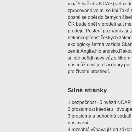
mají 5 hvězd v NCAP),velmi do
zpracované,velmi se líbí.Také 
dostal se opět do černých číse
ČR bude opět v prodeji aut mez
prodejci.Poslení poznámka je,
nekoncepčnost českých zákon
ekologicky šetrná vozidla.Ska
země,Anglie,Holandsko,Rakous
si lidé pořídí nový vůz s filtr
nás můžu mít jen tzv.dobrý poc
pro životní prostředí.
Silné stránky
1.bezpečnost - 5 hvězd NCAP, 
2.prostornost interiéru , dvoup
3.prostorná a pohodlná sedadl
nastavení
4.rozsáhlá výbava již od zákl