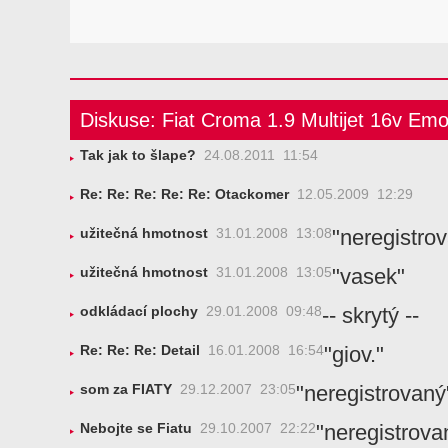
Diskuse: Fiat Croma 1.9 Multijet 16v Emo
Tak jak to šlape?
24.08.2011 11:54
Re: Re: Re: Re: Re: Otackomer
12.05.2009 12:29
"neregistro
užitečná hmotnost
31.01.2008 13:08
"vasek"
užitečná hmotnost
31.01.2008 13:05
-- skrytý --
odkládací plochy
29.01.2008 09:48
"giov."
Re: Re: Re: Detail
16.01.2008 16:54
"neregistrovaný
som za FIATY
29.12.2007 23:05
"neregistrova
Nebojte se Fiatu
29.10.2007 22:22