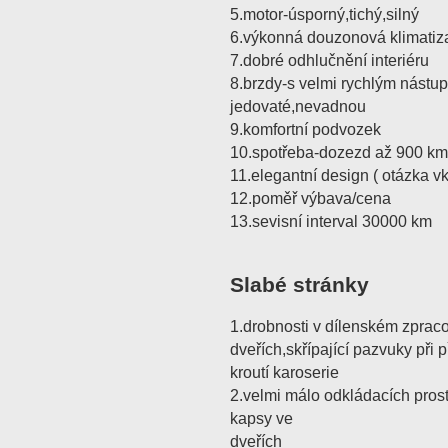
5.motor-úsporný,tichý,silný
6.výkonná douzonová klimatiz
7.dobré odhlučnění interiéru
8.brzdy-s velmi rychlým nástu
jedovaté,nevadnou
9.komfortní podvozek
10.spotřeba-dozezd až 900 km
11.elegantní design ( otázka v
12.poměř výbava/cena
13.sevisní interval 30000 km
Slabé stránky
1.drobnosti v dílenském zpracov
dveřích,skřípající pazvuky při 
kroutí karoserie
2.velmi málo odkládacích prost
kapsy ve
dveřích