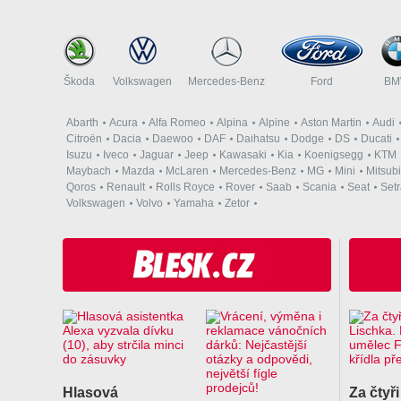
Škoda
Volkswagen
Mercedes-Benz
Ford
B
Abarth
Acura
Alfa Romeo
Alpina
Alpine
Aston Martin
Audi
Citroën
Dacia
Daewoo
DAF
Daihatsu
Dodge
DS
Ducati
Isuzu
Iveco
Jaguar
Jeep
Kawasaki
Kia
Koenigsegg
KTM
Maybach
Mazda
McLaren
Mercedes-Benz
MG
Mini
Mitsubi
Qoros
Renault
Rolls Royce
Rover
Saab
Scania
Seat
Set
Volkswagen
Volvo
Yamaha
Zetor
Hlasová
Za čtyři