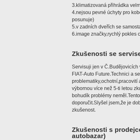
3.klimatizovaná přihrádka velm
4.nejsou pevné úchyty pro kob
posunuje)
5.v zadních dveřích se samost
6.image značky,rychlý pokles 
Zkušenosti se servis
Servisuji jen v Č.Budějovicíc
FIAT-Auto Future.Technici a se
problematiky,ochotní,pracovití 
výbornou více než 5-ti letou z
bohudík problémy neměl.Tento
doporučit.Slyšel jsem,že je d
zkušenost.
Zkušenosti s prodejc
autobazar)