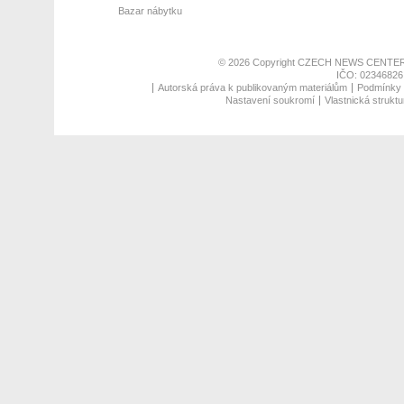
Bazar nábytku
© 2026 Copyright
CZECH NEWS CENTER
IČO: 02346826,
Autorská práva k publikovaným materiálům
Podmínky p
Nastavení soukromí
Vlastnická struktu