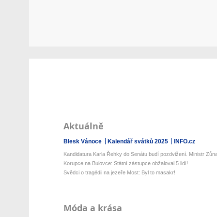
Aktuálně
Blesk Vánoce
Kalendář svátků 2025
INFO.cz
Kandidatura Karla Řehky do Senátu budí pozdvižení. Ministr Zůna 
Korupce na Bulovce: Státní zástupce obžaloval 5 lidí!
Svědci o tragédii na jezeře Most: Byl to masakr!
Móda a krása