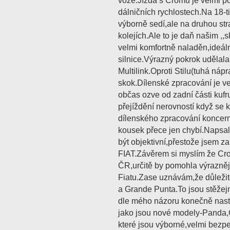
voze.Jízda s Cromu je velmi poho
dálničních rychlostech.Na 18-t
výborně sedí,ale na druhou str
kolejích.Ale to je daň našim ,,
velmi komfortně naladěn,ideál
silnice.Výrazný pokrok udělal
Multilink.Oproti Stilu(tuhá nápr
skok.Dílenské zpracování je ve
občas ozve od zadní části kufru
přejíždění nerovností když se k
dílenského zpracování koncern
kousek přece jen chybí.Napsal
být objektivní,přestože jsem z
FIAT.Závěrem si myslím že Cr
ČR,určitě by pomohla výrazně
Fiatu.Zase uznávám,že důležit
a Grande Punta.To jsou stěžej
dle mého názoru konečně nast
jako jsou nové modely-Panda
které jsou výborné,velmi bez