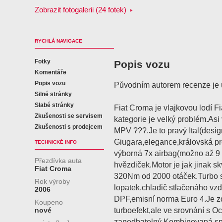
Zobrazit fotogalerii (24 fotek)
RYCHLÁ NAVIGACE
Fotky
Popis vozu
Komentáře
Popis vozu
Původním autorem recenze je 
Silné stránky
Slabé stránky
Fiat Croma je vlajkovou lodí F
Zkušenosti se servisem
kategorie je velký problém.Asi
Zkušenosti s prodejcem
MPV ???.Je to pravý Ital(desig
Giugara,elegance,královská pr
TECHNICKÉ INFO
výborná 7x airbag(možno až 9
Přezdívka auta
hvězdiček.Motor je jak jinak s
Fiat Croma
320Nm od 2000 otáček.Turbo s
Rok výroby
lopatek,chladič stlačenáho vzd
2006
DPF,emisní norma Euro 4.Je zd
Koupeno
turboefekt,ale ve srovnání s Oc
nové
zanedbatelný.Kombinovaná spo