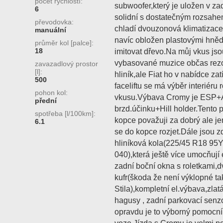
počet rychlostí:
subwoofer,který je uložen v zad
6
solidní s dostatečným rozsah
převodovka:
chladí dvouzonová klimatizace,j
manuální
navíc obložen plastovými hněd
průměr kol [palce]:
18
imitovat dřevo.Na můj vkus jsou
vybasované muzice občas rezo
zavazadlový prostor
[l]:
hliník,ale Fiat ho v nabídce za
500
faceliftu se má výběr interiéru r
pohon kol:
vkusu.Výbava Cromy je ESP
přední
brzd.účinku+Hill holder.Tento 
spotřeba [l/100km]:
kopce považuji za dobrý ale j
6.1
se do kopce rozjet.Dále jsou z
hliníková kola(225/45 R18 95Y
040),která ještě více umocňuj
zadní boční okna s roletkami,d
kufr(škoda že není výklopné ta
Stila),kompletní el.výbava,zlat
hagusy , zadní parkovací senz
opravdu je to výborný pomocní