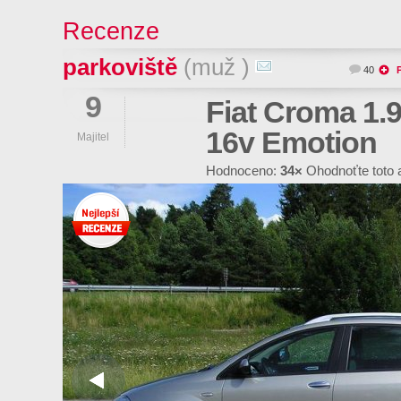
Recenze
parkoviště
(muž )
40
9
Fiat Croma 1.9
16v Emotion
Majitel
Hodnoceno:
34×
Ohodnoťte toto 