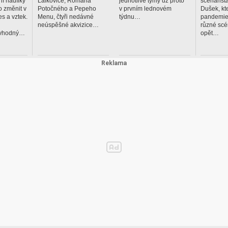
í nadílky
Lalkoviče, Romana
jednotlivé týmy už proto
scénárist
 změnit v
Potočného a Pepeho
v prvním lednovém
Dušek, kt
es a vztek.
Menu, čtyři nedávné
týdnu…
pandemie
neúspěšné akvizice…
různé scé
evhodný…
opět…