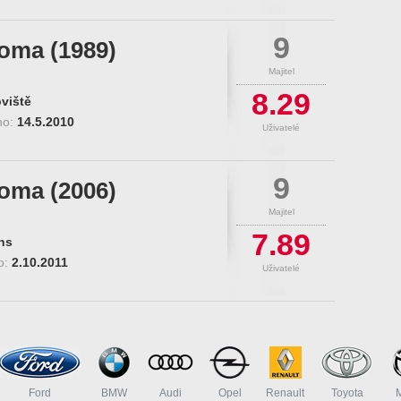
9
roma (1989)
Majitel
8.29
viště
no:
14.5.2010
Uživatelé
9
roma (2006)
Majitel
7.89
ns
o:
2.10.2011
Uživatelé
Ford
BMW
Audi
Opel
Renault
Toyota