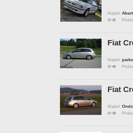
Majitel:
Abart
Přidá
25
Fiat C
Majitel:
parko
Přidá
40
Fiat C
Majitel:
Ondr
Přidá
30