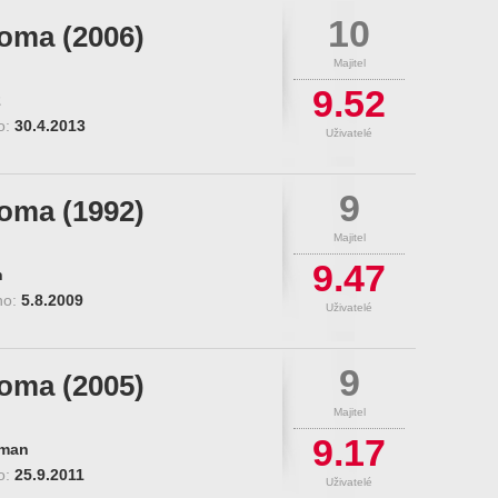
10
roma (2006)
Majitel
9.52
2
o:
30.4.2013
Uživatelé
9
roma (1992)
Majitel
9.47
n
no:
5.8.2009
Uživatelé
9
roma (2005)
Majitel
9.17
man
o:
25.9.2011
Uživatelé