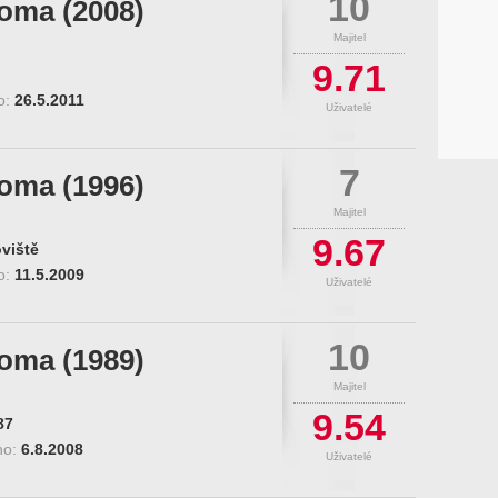
10
roma (2008)
Majitel
9.71
o:
26.5.2011
Uživatelé
7
roma (1996)
Majitel
9.67
viště
o:
11.5.2009
Uživatelé
10
roma (1989)
Majitel
9.54
87
no:
6.8.2008
Uživatelé