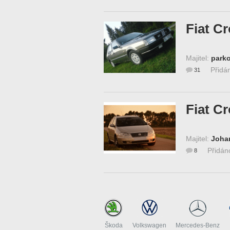
Fiat C
Majitel:
parko
Přidá
31
Fiat C
Majitel:
Joha
Přidán
8
Škoda
Volkswagen
Mercedes-Benz