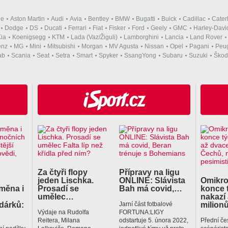
ne
Aston Martin
Audi
Avia
Bentley
BMW
Bugatti
Buick
Cadillac
Cate
Dodge
DS
Ducati
Ferrari
Fiat
Fisker
Ford
Geely
GMC
Harley-Davi
ia
Koenigsegg
KTM
Lada (Vaz/Žiguli)
Lamborghini
Lancia
Land Rover
enz
MG
Mini
Mitsubishi
Morgan
MV Agusta
Nissan
Opel
Pagani
Peu
ab
Scania
Seat
Setra
Smart
Spyker
SsangYong
Subaru
Suzuki
Škod
Za čtyři flopy
Přípravy na ligu
jeden Lischka.
ONLINE: Slávista
Omikro
ýměna i
Prosadí se
Bah má covid,…
konce 
umělec…
nakazí
dárků:
milion
Jarní část fotbalové
Výdaje na Rudolfa
FORTUNA:LIGY
Reitera, Milana
odstartuje 5. února 2022,
Přední če