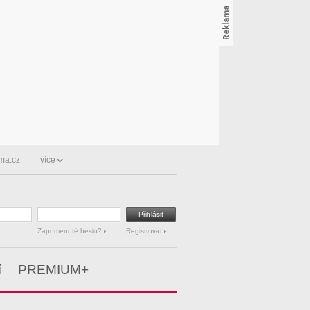
ma.cz
více
Zapomenuté heslo?
Registrovat
í
PREMIUM+