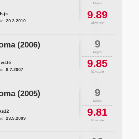
Majitel
9.89
h.js
no:
20.3.2010
Uživatelé
9
roma (2006)
Majitel
9.85
viště
no:
8.7.2007
Uživatelé
9
roma (2005)
Majitel
9.81
as12
no:
23.9.2009
Uživatelé