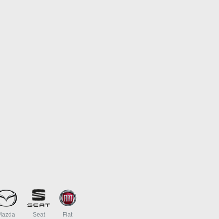
Mazda
Seat
Fiat