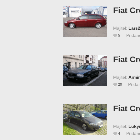
Fiat C
Majitel:
Lars
Přidán
5
Fiat C
Majitel:
Armi
Přidá
20
Fiat C
Majitel:
Luky
Přidán
4