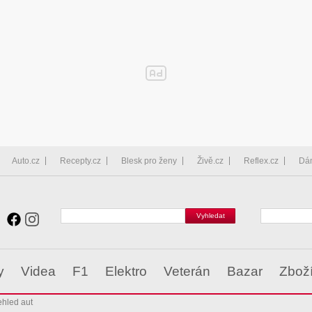
Auto.cz
Recepty.cz
Blesk pro ženy
Živě.cz
Reflex.cz
Dá
y
Videa
F1
Elektro
Veterán
Bazar
Zbož
ehled aut