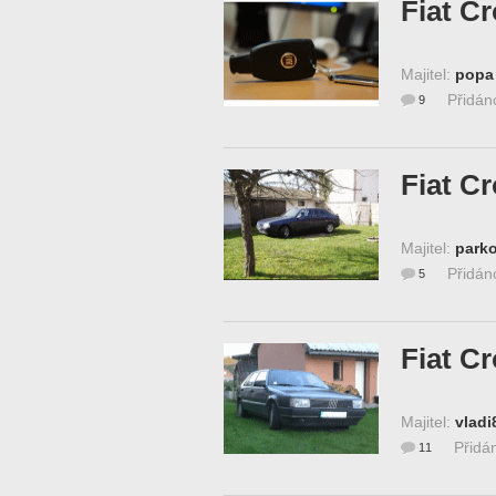
Fiat C
Majitel:
popa
Přidán
9
Fiat C
Majitel:
parko
Přidán
5
Fiat C
Majitel:
vladi
Přidá
11