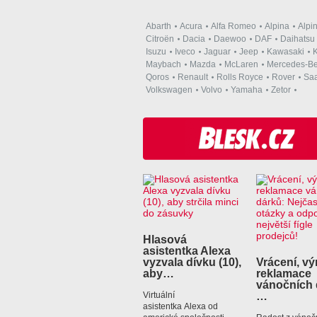
Abarth
Acura
Alfa Romeo
Alpina
Alpi
Citroën
Dacia
Daewoo
DAF
Daihatsu
Isuzu
Iveco
Jaguar
Jeep
Kawasaki
K
Maybach
Mazda
McLaren
Mercedes-B
Qoros
Renault
Rolls Royce
Rover
Sa
Volkswagen
Volvo
Yamaha
Zetor
Hlasová
asistentka Alexa
vyzvala dívku (10),
Vrácení, v
aby…
reklamace
vánočních 
…
Virtuální
asistentka Alexa od