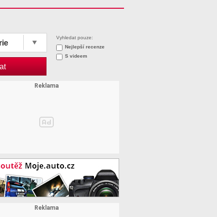
Vyhledat pouze:
rie
Nejlepší recenze
S videem