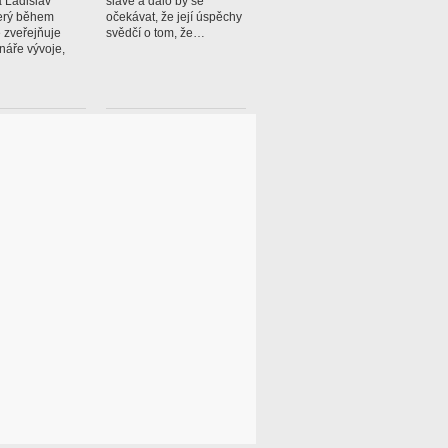
a Ladislav
slávě a dalo by se
erý během
očekávat, že její úspěchy
 zveřejňuje
svědčí o tom, že…
náře vývoje,