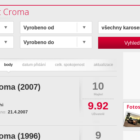
at Croma
Vyrobeno od
všechny karose
Vyrobeno do
body
datum přidání
celk. spokojenost
aktualizace
10
roma (2007)
Majitel
9.92
hi
áno:
21.4.2007
Uživatelé
9
roma (1996)