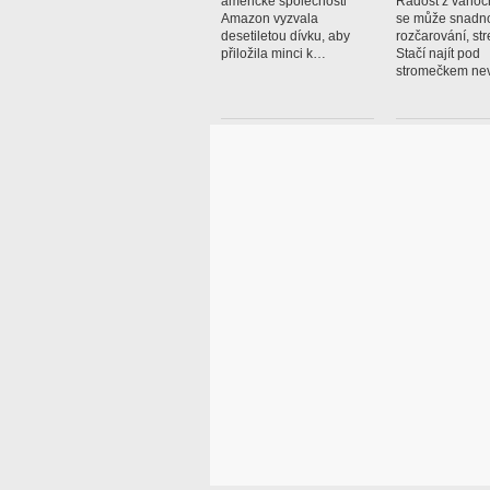
americké společnosti
Radost z vánočn
Amazon vyzvala
se může snadno
desetiletou dívku, aby
rozčarování, str
přiložila minci k…
Stačí najít pod
stromečkem n