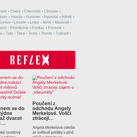
rham
Chery
Chevrolet
Chrysler
dson
Honda
Hummer
Hyundai
Infiniti
Lexus
Lincoln
Lotus
MAN
Maserati
geot
Pininfarina
Pontiac
Porsche
a
Tata
Tatra
Tesla
Toyota
Trabant
Poučení z
nem se do
odchodu Angely
týdne
Merkelové. Voliči
 až dvacet
ztrácejí…
ů…
Angela Merkelová odešla
ský covidový
ze světové politiky v plné