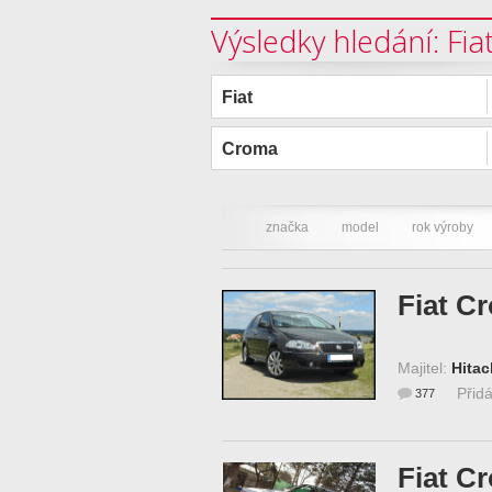
Výsledky hledání: Fi
Fiat
Croma
značka
model
rok výroby
Fiat C
Majitel:
Hitac
Přid
377
Fiat C