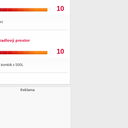
10
ní
zadlový prostor
10
ě kombík s 500L