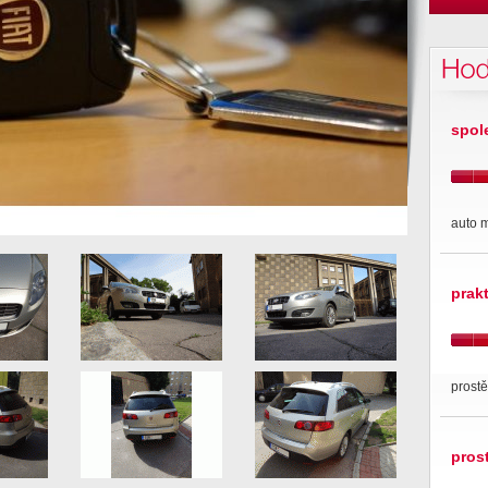
Hod
spol
auto 
prak
prostě
pros