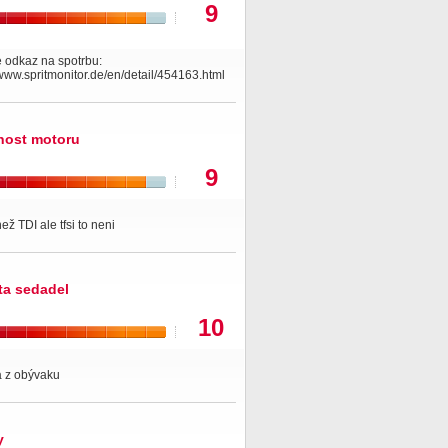
9
e odkaz na spotrbu:
/www.spritmonitor.de/en/detail/454163.html
nost motoru
9
než TDI ale tfsi to neni
ita sedadel
10
a z obývaku
y