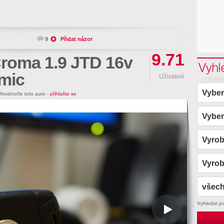
9
Přidat názor
9.71
Croma 1.9 JTD 16v
Vyhl
mic
Uživatelé
Vyber
hodnoťte toto auto -
přihlašte se
Vyber
Vyro
Vyro
všech
Vyhledat p