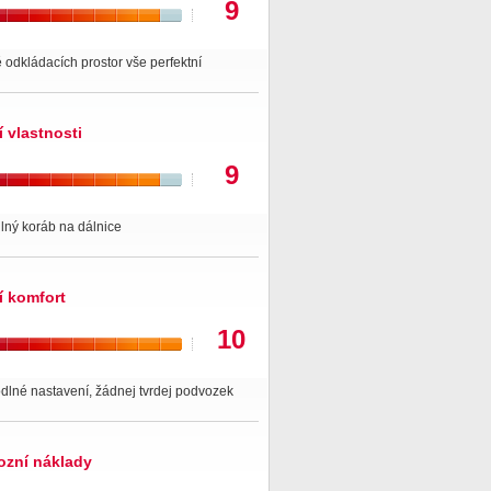
9
odkládacích prostor vše perfektní
í vlastnosti
9
lný koráb na dálnice
í komfort
10
dlné nastavení, žádnej tvrdej podvozek
ozní náklady