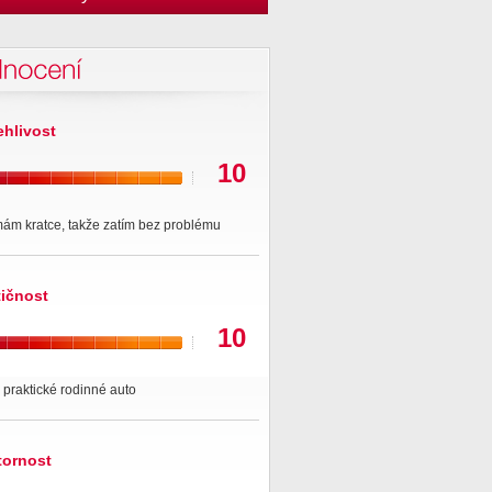
nocení
ehlivost
10
mám kratce, takže zatím bez problému
tičnost
10
 praktické rodinné auto
tornost