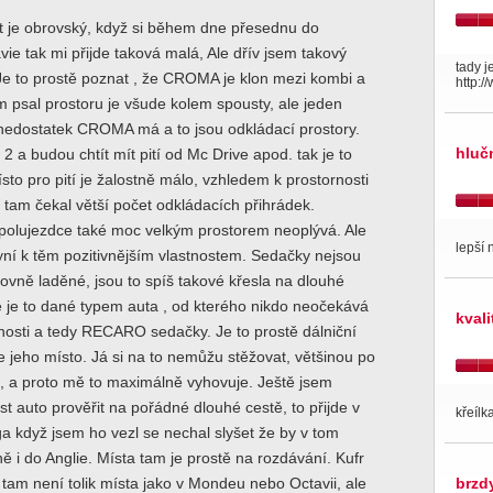
ot je obrovský, když si během dne přesednu do
vie tak mi přijde taková malá, Ale dřív jsem takový
tady j
Je to prostě poznat , že CROMA je klon mezi kombi a
http:/
 psal prostoru je všude kolem spousty, ale jeden
 nedostatek CROMA má a to jsou odkládací prostory.
hluč
2 a budou chtít mít pití od Mc Drive apod. tak je to
sto pro pití je žalostně málo, vzhledem k prostornosti
h tam čekal větší počet odkládacích přihrádek.
spolujezdce také moc velkým prostorem neoplývá. Ale
lepší 
 nyní k těm pozitivnějším vlastnostem. Sedačky nejsou
tovně laděné, jsou to spíš takové křesla na dlouhé
e je to dané typem auta , od kterého nikdo neočekává
kval
nosti a tedy RECARO sedačky. Je to prostě dálniční
je jeho místo. Já si na to nemůžu stěžovat, většinou po
m, a proto mě to maximálně vyhovuje. Ještě jsem
 auto prověřit na pořádné dlouhé cestě, to přijde v
křeílk
ega když jsem ho vezl se nechal slyšet že by v tom
ně i do Anglie. Místa tam je prostě na rozdávání. Kufr
e tam není tolik místa jako v Mondeu nebo Octavii, ale
brzd