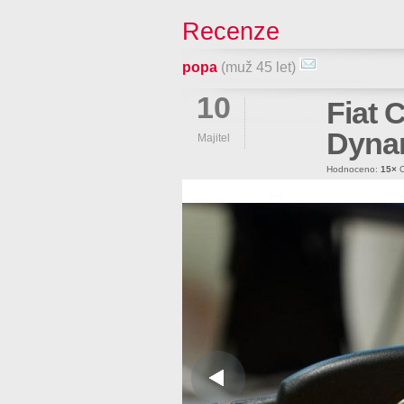
Recenze
popa
(muž 45 let)
10
Fiat 
Dyna
Majitel
Hodnoceno:
15×
O