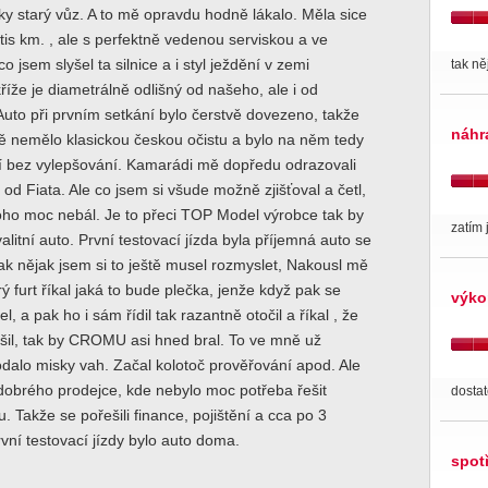
ky starý vůz. A to mě opravdu hodně lákalo. Měla sice
tis km. , ale s perfektně vedenou serviskou a ve
o jsem slyšel ta silnice a i styl ježdění v zemi
tak ně
říže je diametrálně odlišný od našeho, ale i od
to při prvním setkání bylo čerstvě dovezeno, takže
náhr
ě nemělo klasickou českou očistu a bylo na něm tedy
í bez vylepšování. Kamarádi mě dopředu odrazovali
 od Fiata. Ale co jsem si všude možně zjišťoval a četl,
oho moc nebál. Je to přeci TOP Model výrobce tak by
zatím 
alitní auto. První testovací jízda byla příjemná auto se
e tak nějak jsem si to ještě musel rozmyslet, Nakousl mě
ý furt říkal jaká to bude plečka, jenže když pak se
výko
l, a pak ho i sám řídil tak razantně otočil a říkal , že
šil, tak by CROMU asi hned bral. To ve mně už
odalo misky vah. Začal kolotoč prověřování apod. Ale
dobrého prodejce, kde nebylo moc potřeba řešit
dosta
. Takže se pořešili finance, pojištění a cca po 3
vní testovací jízdy bylo auto doma.
spot