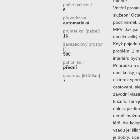
Interiér:
počet rychlostí:
Vnitřní prost
6
služební Octa
převodovka:
pocit neměl. 
automatická
MPV. Jak jsem
průměr kol [palce]:
16
docela velký
Když pojedou 
zavazadlový prostor
[l]:
problém, 1 mí
500
interiéru byc
pohon kol:
Přihrádka u 
přední
dost kritiky,
spotřeba [l/100km]:
nikterak spor
7
cestovaní, al
závodní vlast
křižník. Tam 
dálnici jezdí
neměl možnost
létě. Ale kol
vzadu jel klid
je dobrý, sic