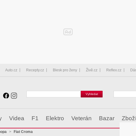
Auto.cz
Recepty.cz
Blesk pro ženy
Živě.cz
Reflex.cz
Dá
y
Videa
F1
Elektro
Veterán
Bazar
Zbož
popa
>
Fiat Croma