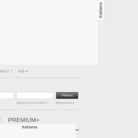
ma.cz
více
Zapomenuté heslo?
Registrovat
í
PREMIUM+