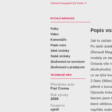
Zobrazit fotogalerii (23 fotek)
RYCHLÁ NAVIGACE
Fotky
Popis vo
Video
Komentáře
Jak to začalo
Popis vozu
Po delší dob
Silné stránky
(Renault Meg
Slabé stránky
modely ze st
Zkušenosti se servisem
Octavia vše r
Zkušenosti s prodejcem
důvěryhodný 
co se týče kv
TECHNICKÉ INFO
2.0tdci (96kw
Přezdívka auta
pěkné s luxus
Fiat Croma
Opravdu krás
Rok výroby
kterém jsem 
2008
které většino
Koupeno
ojeté
nepřišlo reál