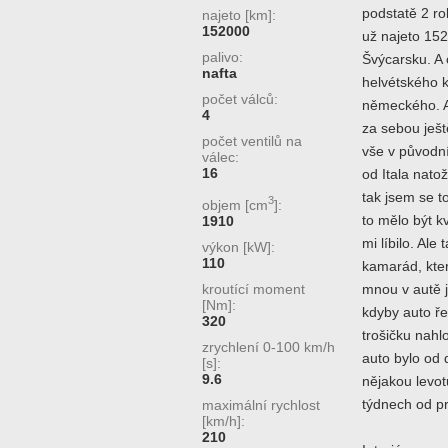
podstatě 2 ro
najeto [km]:
152000
už najeto 152
palivo:
Švýcarsku. A c
nafta
helvétského k
počet válců:
německého. Au
4
za sebou ješt
počet ventilů na
vše v původn
válec:
16
od Itala natož
tak jsem se t
3
objem [cm
]:
to mělo být kv
1910
mi líbilo. Al
výkon [kW]:
110
kamarád, kter
kroutící moment
mnou v autě je
[Nm]:
kdyby auto ře
320
trošičku nahl
zrychlení 0-100 km/h
auto bylo od 
[s]:
9.6
nějakou levotu
týdnech od pr
maximální rychlost
[km/h]:
210