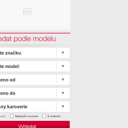
edat podle modelu
te značku:
te model:
beno od
beno do
ny karoserie
ouze:
Nejlepší recenze
S videem