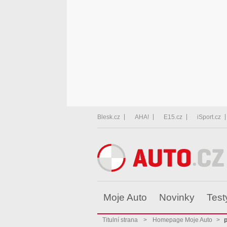
Blesk.cz
AHA!
E15.cz
iSport.cz
Moje Auto
Novinky
Test
Titulní strana
>
Homepage Moje Auto
>