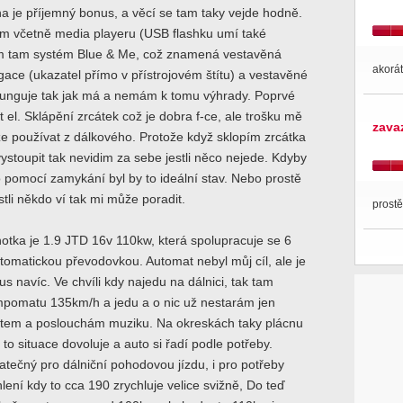
ha je příjemný bonus, a věcí se tam taky vejde hodně.
m včetně media playeru (USB flashku umí také
m tam systém Blue & Me, což znamená vestavěná
akorát
gace (ukazatel přímo v přístrojovém štítu) a vestavěné
funguje tak jak má a nemám k tomu výhrady. Poprvé
l. Sklápění zrcátek což je dobra f-ce, ale trošku mě
zava
lze používat z dálkového. Protože když sklopím zrcátka
 vystoupit tak nevidim za sebe jestli něco nejede. Kdyby
o pomocí zamykání byl by to ideální stav. Nebo prostě
stli někdo ví tak mi může poradit.
prost
tka je 1.9 JTD 16v 110kw, která spolupracuje se 6
omatickou převodovkou. Automat nebyl můj cíl, ale je
us navíc. Ve chvíli kdy najedu na dálnici, tak tam
mpomatu 135km/h a jedu a o nic už nestarám jen
ntem a poslouchám muziku. Na okreskách taky plácnu
to situace dovoluje a auto si řadí podle potřeby.
atečný pro dálniční pohodovou jízdu, i pro potřeby
lení kdy to cca 190 zrychluje velice svižně, Do teď