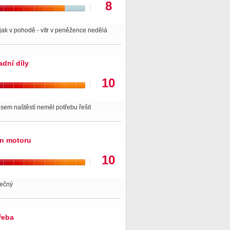
8
jak v pohodě - vítr v peněžence nedělá
adní díly
10
jsem naštěstí neměl potřebu řešit
n motoru
10
tečný
řeba