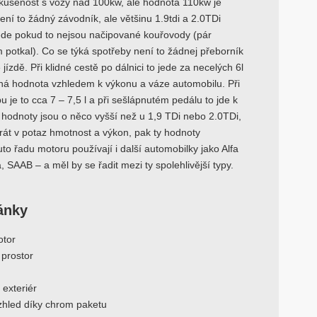
kušenost s vozy nad 100kw, ale hodnota 110kw je
Není to žádný závodník, ale většinu 1.9tdi a 2.0TDi
jede pokud to nejsou načipované kouřovody (pár
 potkal). Co se týká spotřeby není to žádnej přeborník
ízdě. Při klidné cestě po dálnici to jede za necelých 6l
elná hodnota vzhledem k výkonu a váze automobilu. Při
 je to cca 7 – 7,5 l a při sešlápnutém pedálu to jde k
 hodnoty jsou o něco vyšší než u 1,9 TDi nebo 2.0TDi,
rát v potaz hmotnost a výkon, pak ty hodnoty
uto řadu motoru používají i další automobilky jako Alfa
, SAAB – a měl by se řadit mezi ty spolehlivější typy.
ránky
otor
í prostor
exteriér
vzhled díky chrom paketu