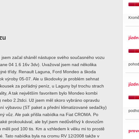
Kromě 
zu
jízdn
:
ě jsem začal sháněl nástupce svého současného vozu
pohod
ane 04 1.6 16v 3dv). Uvažoval jsem nad několika
ejné třídy. Renault Laguna, Ford Mondeo a škoda
ok výroby 05-07. Ale u škodovky je problém sehnat
jízdn
kousek za pořádný peníz, u Laguny byl trochu strach
ality, A tak největším favoritem bylo Mondeo kombi
) nebo 2.2tdci. Už jsem měl skoro vybráno opravdu
ní výbavou (ST paket a přední klimatizované sedačky)
podho
ný vůz. Ale pak přišla nabídka na Fiat CROMA. Po
také prokoukával, ale byl jsem nedůvěřivý k dovozům
u měli pod 100 tis. Km a vzhledem k věku mi to prostě
prov
né. Tato nabídka byla na cromu RV 12/2008 takže v