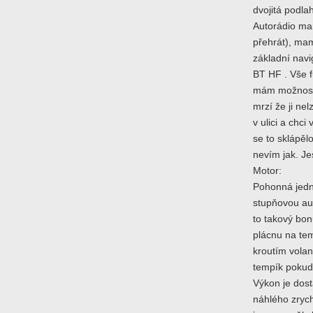
dvojitá podla
Autorádio ma
přehrát), ma
základní navi
BT HF . Vše 
mám možnost e
mrzí že ji ne
v ulici a chci
se to sklápěl
nevím jak. Je
Motor:
Pohonná jedno
stupňovou aut
to takový bon
plácnu na te
kroutím vola
tempík pokud 
Výkon je dost
náhlého zrych