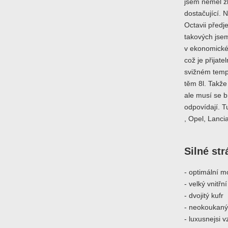
jsem neměl z
dostačující. 
Octavii před
takových jsem
v ekonomické j
což je přijat
svižném tempu
těm 8l. Takže
ale musí se b
odpovídají. T
, Opel, Lancia
Silné st
- optimální m
- velký vnitřn
- dvojitý kufr
- neokoukaný 
- luxusnejsi 