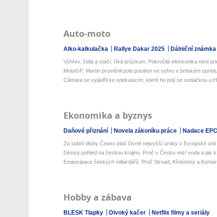
Auto-moto
Alko-kalkulačka
Rallye Dakar 2025
Dálniční známka
Výhřev, čidla a stačí, říká průzkum. Pokročilá elektronika není prio
MotoGP: Martin proměnil pole position ve výhru v britském sprint
Câmara se vyjádřil ke spekulacím, které ho pojí se sedačkou u 
Ekonomika a byznys
Daňové přiznání
Novela zákoníku práce
Nadace EP
Za státní dluhy Česko platí čtvrté nejvyšší úroky v Evropské unii
Děsivý pohled na českou krajinu. Proč v Česku mizí voda a jak k 
Emancipace českých miliardářů. Proč Strnad, Křetínský a Komár
Hobby a zábava
BLESK Tlapky
Divoký kačer
Netflix filmy a seriály