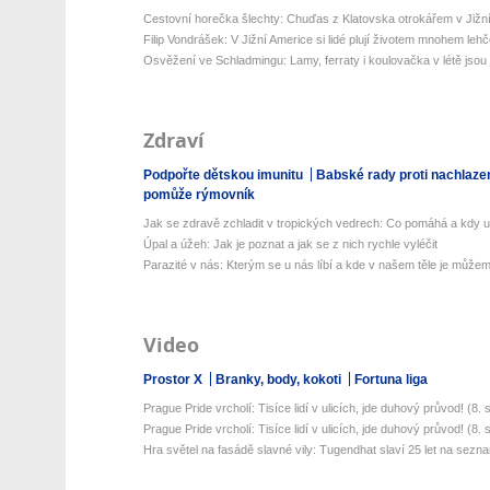
Cestovní horečka šlechty: Chuďas z Klatovska otrokářem v Jižn
Filip Vondrášek: V Jižní Americe si lidé plují životem mnohem lehčej
Osvěžení ve Schladmingu: Lamy, ferraty i koulovačka v létě jsou j
Zdraví
Podpořte dětskou imunitu
Babské rady proti nachlaze
pomůže rýmovník
Jak se zdravě zchladit v tropických vedrech: Co pomáhá a kdy už 
Úpal a úžeh: Jak je poznat a jak se z nich rychle vyléčit
Parazité v nás: Kterým se u nás líbí a kde v našem těle je můžeme
Video
Prostor X
Branky, body, kokoti
Fortuna liga
Prague Pride vrcholí: Tisíce lidí v ulicích, jde duhový průvod! (8. sr
Prague Pride vrcholí: Tisíce lidí v ulicích, jde duhový průvod! (8. sr
Hra světel na fasádě slavné vily: Tugendhat slaví 25 let na sezn