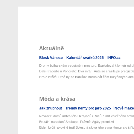
Aktuálně
Blesk Vánoce
Kalendář svátků 2025
INFO.cz
Dron v bulharském vzdušném prostoru: Explodoval kilometr od p
Další tragédie u Pohořelic: Dva mrtví! Auta se srazila při předjížd
Hra o letiště. Proč by se Babišovi hodilo dát část ruzyňských akcií
Móda a krása
Jak zhubnout
Trendy nehty pro jaro 2025
Nové make-
Navracel domů mrtvá těla Ukrajinců i Rusů: Smrt válečného hrdi
Brutální napadení Soukupa. Právník Agáty promluvil
Biden kvůli rakovině trpí! Bolestná slova jeho syna Huntera o šířící