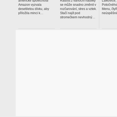
americké společnosti
Radost z vánoční nadílky
Lalkoviče
Amazon vyzvala
se může snadno změnit v
Potočného
desetiletou dívku, aby
rozčarování, stres a vztek.
Menu, čtyř
přiložila minci k…
Stačí najít pod
neúspěšné
stromečkem nevhodný…