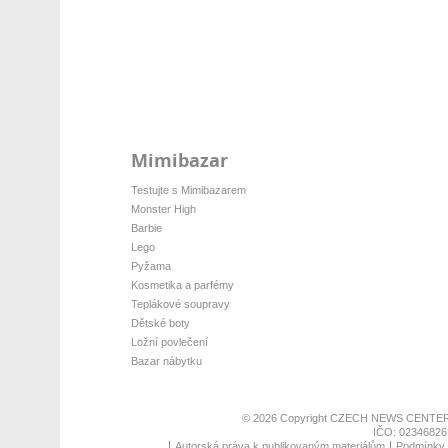
Mimibazar
Testujte s Mimibazarem
Monster High
Barbie
Lego
Pyžama
Kosmetika a parfémy
Teplákové soupravy
Dětské boty
Ložní povlečení
Bazar nábytku
© 2026 Copyright
CZECH NEWS CENTER
IČO: 02346826,
Autorská práva k publikovaným materiálům
Podmínky p