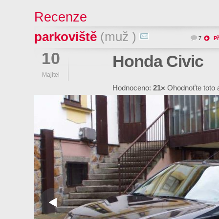
Recenze
parkoviště
(muž )
7
Př
10
Honda Civic
Majitel
Hodnoceno:
21×
Ohodnoťte toto 