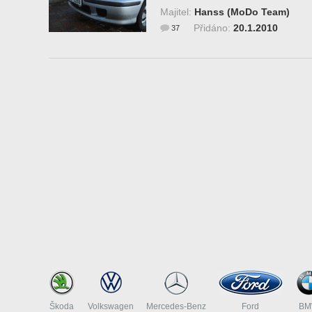
Majitel:
Hanss (MoDo Team)
Přidáno:
20.1.2010
37
Škoda
Volkswagen
Mercedes-Benz
Ford
B