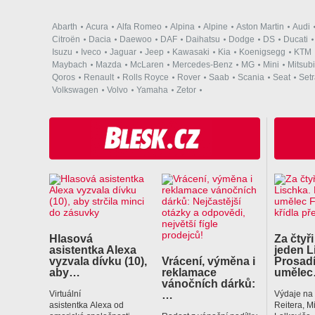
Abarth
Acura
Alfa Romeo
Alpina
Alpine
Aston Martin
Audi
Citroën
Dacia
Daewoo
DAF
Daihatsu
Dodge
DS
Ducati
Isuzu
Iveco
Jaguar
Jeep
Kawasaki
Kia
Koenigsegg
KTM
Maybach
Mazda
McLaren
Mercedes-Benz
MG
Mini
Mitsubi
Qoros
Renault
Rolls Royce
Rover
Saab
Scania
Seat
Set
Volkswagen
Volvo
Yamaha
Zetor
Hlasová
Za čtyři
asistentka Alexa
jeden L
vyzvala dívku (10),
Vrácení, výměna i
Prosadí
aby…
reklamace
uměle
vánočních dárků:
…
Virtuální
Výdaje na
asistentka Alexa od
Reitera, M