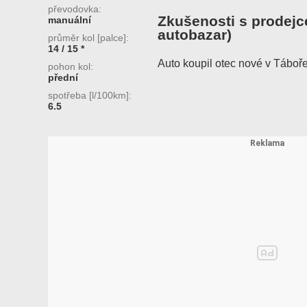
převodovka:
Zkušenosti s prodejc
manuální
autobazar)
průměr kol [palce]:
14 / 15 *
Auto koupil otec nové v Táboř
pohon kol:
přední
spotřeba [l/100km]:
6.5