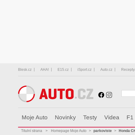
Blesk.cz
AHA!
E15.cz
iSport.cz
Auto.cz
Recepty
Moje Auto
Novinky
Testy
Videa
F1
Titulní strana
>
Homepage Moje Auto
>
parkoviste
>
Honda Ci