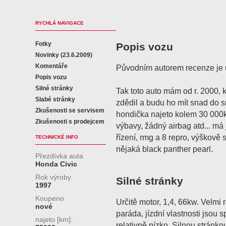
RYCHLÁ NAVIGACE
Fotky
Popis vozu
Novinky (23.6.2009)
Komentáře
Původním autorem recenze je u
Popis vozu
Silné stránky
Tak toto auto mám od r. 2000, 
Slabé stránky
zdědil a budu ho mít snad do sm
Zkušenosti se servisem
hondička najeto kolem 30 000k
Zkušenosti s prodejcem
výbavy, žádný airbag atd... má 
řízení, rmg a 8 repro, výškově s
TECHNICKÉ INFO
nějaká black panther pearl.
Přezdívka auta
Honda Civic
Rok výroby
Silné stránky
1997
Koupeno
Určitě motor, 1,4, 66kw. Velmi r
nové
paráda, jízdní vlastnosti jsou s
najeto [km]:
relativně nízko. Silnou stránkou