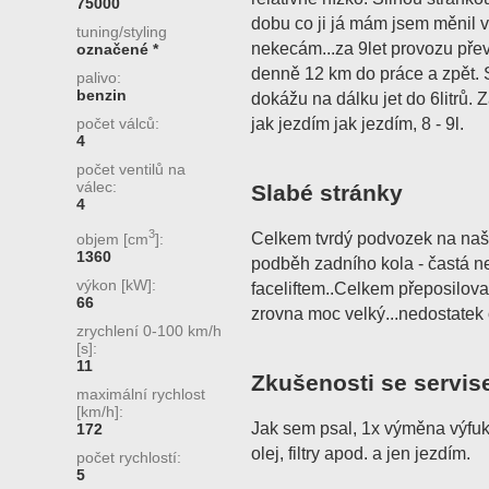
75000
dobu co ji já mám jsem měnil v
tuning/styling
nekecám...za 9let provozu př
označené *
denně 12 km do práce a zpět. 
palivo:
benzin
dokážu na dálku jet do 6litrů. 
jak jezdím jak jezdím, 8 - 9l.
počet válců:
4
počet ventilů na
válec:
Slabé stránky
4
3
Celkem tvrdý podvozek na naše
objem [cm
]:
1360
podběh zadního kola - častá n
výkon [kW]:
faceliftem..Celkem přeposilovan
66
zrovna moc velký...nedostatek 
zrychlení 0-100 km/h
[s]:
11
Zkušenosti se servis
maximální rychlost
[km/h]:
Jak sem psal, 1x výměna výfuk
172
olej, filtry apod. a jen jezdím.
počet rychlostí:
5