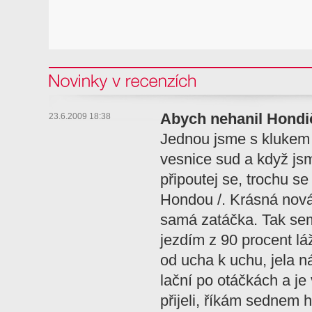
Novinky v recenzi
Abych nehanil Hondi
23.6.2009 18:38
Jednou jsme s klukem 
vesnice sud a když jsm
připoutej se, trochu se
Hondou /. Krásná nová 
samá zatáčka. Tak sem 
jezdím z 90 procent láž
od ucha k uchu, jela n
lační po otáčkách a je
přijeli, říkám sednem