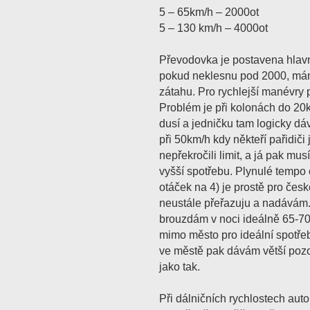
5 – 65km/h – 2000ot
5 – 130 km/h – 4000ot
Převodovka je postavena hlavn
pokud neklesnu pod 2000, mám 
zátahu. Pro rychlejší manévry
Problém je při kolonách do 2
dusí a jedničku tam logicky dá
při 50km/h kdy někteří pařidič
nepřekročili limit, a já pak mus
vyšší spotřebu. Plynulé tempo
otáček na 4) je prostě pro česk
neustále přeřazuju a nadávám.
brouzdám v noci ideálně 65-70
mimo město pro ideální spotřebu
ve městě pak dávám větší pozo
jako tak.
Při dálničních rychlostech aut