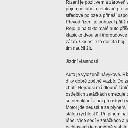
Řízení je pozitivem a zároveň
příjemně tuhé a relativně přes
středové poloze a přináší usp
Převod řízení je bohužel přiliž 
Rejd je na takto malé auto příš
klasické dvou ani tříproudovce
zátah. Občas je to docela boj i
tím naučil žít.
Jízdní vlastnosti
Auto je vyloženě návykové. Říz
díky dobré zpětné vazbě. Do z
chutí. Nejradši má dlouhé táhlé
ostřejších zatáčkách omezuje d
se nenaklání a ani při ostrých v
Motor jde neustále za plynem,
stálou rychlost . Při plném na
lépe. Více sedí v zatáčkách a j
rychlostech je poměrně stabilní