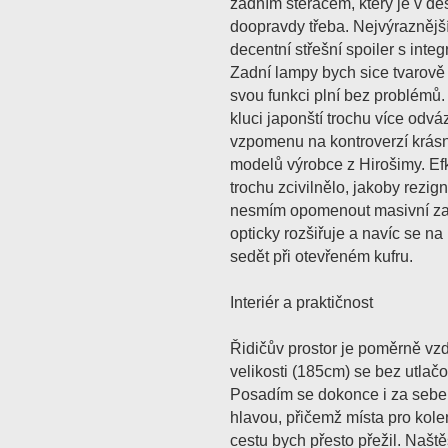
zadním stěračem, který je v d
doopravdy třeba. Nejvýraznějš
decentní střešní spoiler s int
Zadní lampy bych sice tvarově
svou funkci plní bez problémů.
kluci japonští trochu více odvá
vzpomenu na kontroverzí krás
modelů výrobce z Hirošimy. Efk
trochu zcivilnělo, jakoby rezign
nesmím opomenout masivní zad
opticky rozšiřuje a navíc se n
sedět při otevřeném kufru.
Interiér a praktičnost
Řidičův prostor je poměrně vzd
velikosti (185cm) se bez utlač
Posadím se dokonce i za sebe
hlavou, přičemž místa pro kolen
cestu bych přesto přežil. Naště