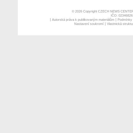
© 2026 Copyright
CZECH NEWS CENTER
IČO: 02346826,
Autorská práva k publikovaným materiálům
Podmínky p
Nastavení soukromí
Vlastnická struktu