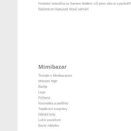
Poslední sklenička se Samem Neillem: Už jsem vám to vyprávěl?
Epicentrum Kalousek Nové nahrání
Mimibazar
Testujte s Mimibazarem
Monster High
Barbie
Lego
Pyžama
Kosmetika a parfémy
Teplákové soupravy
Dětské boty
Ložní povlečení
Bazar nábytku