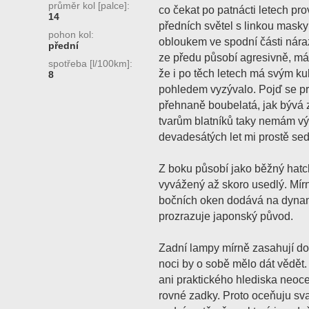
průměr kol [palce]:
co čekat po patnácti letech pro
14
předních světel s linkou masky
pohon kol:
obloukem ve spodní části nára
přední
ze předu působí agresivně, má
spotřeba [l/100km]:
že i po těch letech má svým ku
8
pohledem vyzývalo. Pojď se pro
přehnaně boubelatá, jak bývá 
tvarům blatníků taky nemám v
devadesátých let mi prostě se
Z boku působí jako běžný hatch
vyvážený až skoro usedlý. Mírn
bočních oken dodává na dynami
prozrazuje japonský původ.
Zadní lampy mírně zasahují do b
noci by o sobě mělo dát vědět
ani praktického hlediska neoc
rovné zadky. Proto oceňuju sva