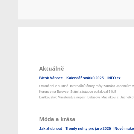
Aktuálně
Blesk Vánoce
Kalendář svátků 2025
INFO.cz
Odloučení v pustině. Internační tábory měly zabránit Japoncům v 
Korupce na Bulovce: Státní zástupce obžaloval 5 lidí!
Bartkovský: Ministerstva nepatří Babišovi, Macinkovi či Juchelkovi
Móda a krása
Jak zhubnout
Trendy nehty pro jaro 2025
Nové make-