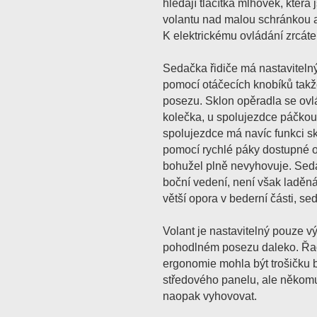
hledají tlačítka mlhovek, která
volantu nad malou schránkou 
K elektrickému ovládání zrcá
Sedačka řidiče má nastavitel
pomocí otáčecích knobíků takže
posezu. Sklon opěradla se ov
kolečka, u spolujezdce páčkou
spolujezdce má navíc funkci s
pomocí rychlé páky dostupné od
bohužel plně nevyhovuje. Seda
boční vedení, není však laděná
větší opora v bederní části, se
Volant je nastavitelný pouze v
pohodlném posezu daleko. Řad
ergonomie mohla být trošičku b
středového panelu, ale někomu
naopak vyhovovat.