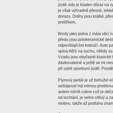
jízdě, kdy je kladen důraz na ry
je však výhradně přesné, lehké
dorazu. Dráhy jsou krátké, pře
prstíčkem.
Brzdy jako jedna z mála věcí n
předu jsou polokeramické desti
odpovídajícími kotouči. Auto p
spíná ABS na suchu, někdy za 
Vzadu jsou obyčejné klasické 
dávkovatelné a ještě se mi nest
při ostré sportovní jízdě. Prost
Plynový pedál je už bohužel e
sešlápnutí má mírnou prodlevu
autem mírně cukne což je občas
od lechtání, je velmi citlivý a
motoru, takže až podlaha zna