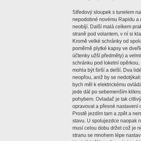
Středový sloupek s tunelem nab
nepodobné novému Rapidu a mé
neobíjí. Další malá celkem pra
straně pod volantem, v ní si 
Kromě velké schránky od spolu
poměrně plytké kapsy ve dveří
účtenky užší předměty) a velm
schránku pod loketní opěrkou,
mohla být širší a delší. Dva li
neopřou, aniž by se nedotýkal
bych měl k elektrickému ovládá
jede dál po sebemenším kliknu
pohybem. Ovladač je tak citli
opravovat a přesné nastavení o
Prostě jezdím tam a zpět a ne
stavu. U spolujezdce naopak ne
musí celou dobu držet což je n
stranu se mnohem lépe nastavu