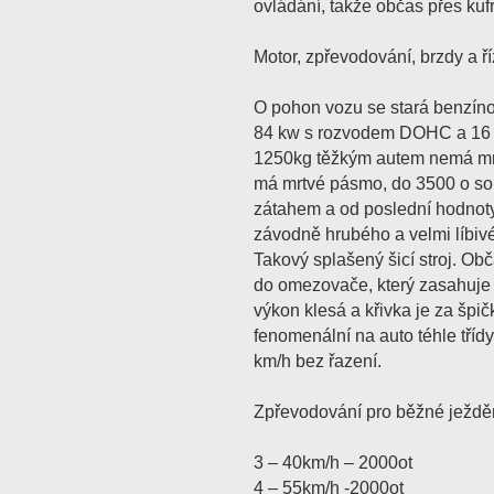
ovládání, takže občas přes ku
Motor, zpřevodování, brzdy a ří
O pohon vozu se stará benzín
84 kw s rozvodem DOHC a 16 v
1250kg těžkým autem nemá mn
má mrtvé pásmo, do 3500 o so
zátahem a od poslední hodnoty
závodně hrubého a velmi líbi
Takový splašený šicí stroj. Obč
do omezovače, který zasahuje
výkon klesá a křivka je za špič
fenomenální na auto téhle tříd
km/h bez řazení.
Zpřevodování pro běžné ježdě
3 – 40km/h – 2000ot
4 – 55km/h -2000ot