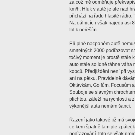
za což mě odměňuje překvapiv
km/h. Hluk v autě je ale nad hr
přichází na řadu hlasité rádio.
Na dálnicích však najedu asi 8
tolik neřeším.
Při plně nacpaném autě nemus
smrtelných 2000 podřazovat n
točivý moment je prostě stále k
auto stále solidně táhne váha
kopců. Předjíždění není při vy
ani na pětku. Pravidelně dává
Oktávkám, Golfům, Focusům a
Souboje se slavným chrochtem
plichtou, záleží na rychlosti a
výkonější auta nemám šanci.
Řazení jako takové již má svoj
celkem špatně tam jde zpátečk
podřazování, toto se však proj