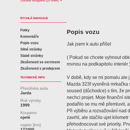
Zobrazit fotogalerii (20 fotek)
RYCHLÁ NAVIGACE
Fotky
Popis vozu
Komentáře
Popis vozu
Jak jsem k autu přišel
Silné stránky
Slabé stránky
( Pokud se chcete vyhnout obk
Zkušenosti se servisem
rovnou na podkapitolu interiér 
Zkušenosti s prodejcem
V době, kdy se mi pomalu ale j
TECHNICKÉ INFO
Mazda 323f vysněná mrkačka se
Přezdívka auta
soused (důchodce) s tím, že pr
Jarda
nechci projet. Moje finanční si
Rok výroby
podařilo se mu mě přemluvit, a
1999
Při výběru a rozvažování nad 
Koupeno
zavrhl, ale stačilo ujet kilome
ojeté
přehodnocovat své priority. Pr
najeto [km]:
171000