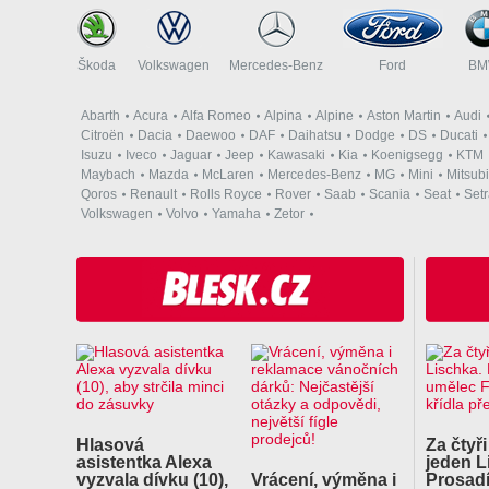
Škoda
Volkswagen
Mercedes-Benz
Ford
B
Abarth
Acura
Alfa Romeo
Alpina
Alpine
Aston Martin
Audi
Citroën
Dacia
Daewoo
DAF
Daihatsu
Dodge
DS
Ducati
Isuzu
Iveco
Jaguar
Jeep
Kawasaki
Kia
Koenigsegg
KTM
Maybach
Mazda
McLaren
Mercedes-Benz
MG
Mini
Mitsubi
Qoros
Renault
Rolls Royce
Rover
Saab
Scania
Seat
Set
Volkswagen
Volvo
Yamaha
Zetor
Hlasová
Za čtyři
asistentka Alexa
jeden L
vyzvala dívku (10),
Vrácení, výměna i
Prosadí