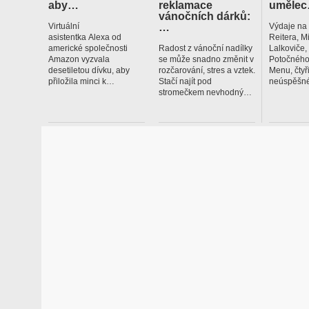
aby…
reklamace
uměle
vánočních dárků:
…
Virtuální
Výdaje na
asistentka Alexa od
Reitera, M
americké společnosti
Radost z vánoční nadílky
Lalkoviče
Amazon vyzvala
se může snadno změnit v
Potočného
desetiletou dívku, aby
rozčarování, stres a vztek.
Menu, čtyř
přiložila minci k…
Stačí najít pod
neúspěšné
stromečkem nevhodný…