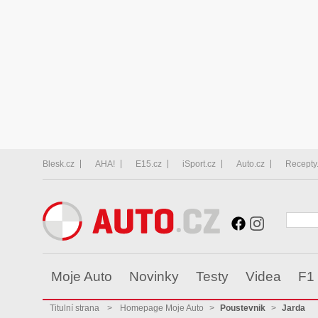
Blesk.cz
AHA!
E15.cz
iSport.cz
Auto.cz
Recepty
Moje Auto
Novinky
Testy
Videa
F1
Titulní strana
>
Homepage Moje Auto
>
Poustevnik
>
Jarda