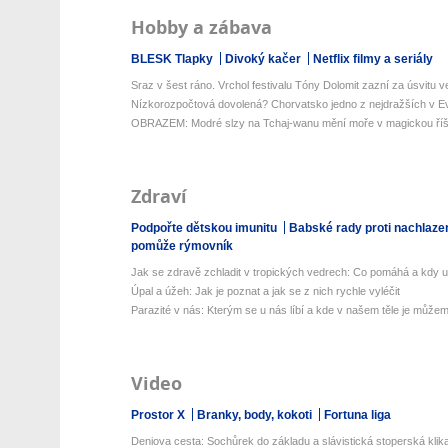
Hobby a zábava
BLESK Tlapky
Divoký kačer
Netflix filmy a seriály
Sraz v šest ráno. Vrchol festivalu Tóny Dolomit zazní za úsvitu ve
Nízkorozpočtová dovolená? Chorvatsko jedno z nejdražších v Ev
OBRAZEM: Modré slzy na Tchaj-wanu mění moře v magickou říš
Zdraví
Podpořte dětskou imunitu
Babské rady proti nachlaze
pomůže rýmovník
Jak se zdravě zchladit v tropických vedrech: Co pomáhá a kdy už 
Úpal a úžeh: Jak je poznat a jak se z nich rychle vyléčit
Parazité v nás: Kterým se u nás líbí a kde v našem těle je můžeme
Video
Prostor X
Branky, body, kokoti
Fortuna liga
Deniova cesta: Sochůrek do základu a slávistická stoperská klika