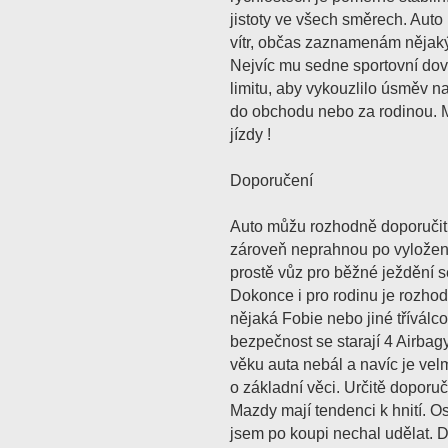
jistoty ve všech směrech. Aut
vítr, občas zaznamenám nějaký 
Nejvíc mu sedne sportovní dov
limitu, aby vykouzlilo úsměv na 
do obchodu nebo za rodinou. Ma
jízdy !
Doporučení
Auto můžu rozhodně doporučit v
zároveň neprahnou po vyloženě
prostě vůz pro běžné ježdění s
Dokonce i pro rodinu je rozhodn
nějaká Fobie nebo jiné tříválc
bezpečnost se starají 4 Airbag
věku auta nebál a navíc je vel
o základní věci. Určitě doporu
Mazdy mají tendenci k hnití. Os
jsem po koupi nechal udělat. Dů