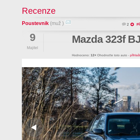
Recenze
Poustevnik
(muž )
2
Př
9
Mazda 323f BJ
Majitel
Hodnoceno:
12×
Ohodnoťte toto auto -
přihlaš