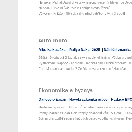
Hitmaker Michal David chystá výjimečný večer. V hlavní roli Depa
Nehoda Turka ožívá: Policie zahájila trestní řízení!
Výtvarník Knížák (†86) dva dny před pohřbem: Vyhrál soud!
Auto-moto
Alko-kalkulačka
Rallye Dakar 2025
Dálniční známka
Ššššš! Škoda učí Brity, jak se vyslovuje její jméno. Výuku provádí 
Vystřelovací kapoty: Zachraňují, ale sraženou srnku prodraží i o 3
Ford Mustang jako sedan? Čtyřdveřová verze je otázkou času
Ekonomika a byznys
Daňové přiznání
Novela zákoníku práce
Nadace EP
Nejde jen o počasí. El Niňo může během měsíců zdražit potraviny 
Penny Market a Coca-Cola rozjely obchodní válku v Česku. Lahve
Stát tu přerozdělí sedm z každých deseti vydělaných korun. Tyto