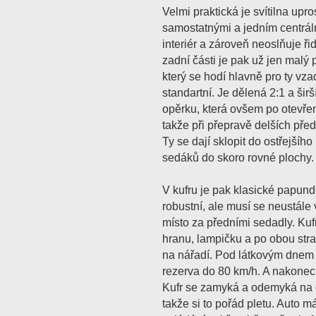
Velmi praktická je svítilna upr
samostatnými a jedním centráln
interiér a zároveň neoslňuje řid
zadní části je pak už jen malý
který se hodí hlavně pro ty vza
standartní. Je dělená 2:1 a šir
opěrku, která ovšem po otevřen
takže při přepravě delších před
Ty se dají sklopit do ostřejšíh
sedáků do skoro rovné plochy.
V kufru je pak klasické papunde
robustní, ale musí se neustále 
místo za předními sedadly. Ku
hranu, lampičku a po obou str
na nářadí. Pod látkovým dnem 
rezerva do 80 km/h. A nakonec 
Kufr se zamyká a odemyká na 
takže si to pořád pletu. Auto 