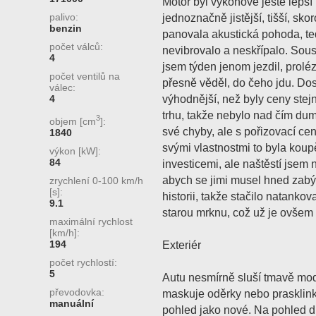
Motor byl výkonově ještě lepš
palivo:
jednoznačně jistější, tišší, sko
benzin
panovala akustická pohoda, ted
počet válců:
nevibrovalo a neskřípalo. Sous
4
jsem týden jenom jezdil, prolé
počet ventilů na
přesně věděl, do čeho jdu. Dos
válec:
výhodnější, než byly ceny st
4
trhu, takže nebylo nad čím duma
3
objem [cm
]:
své chyby, ale s pořizovací ce
1840
svými vlastnostmi to byla koupě
výkon [kW]:
84
investicemi, ale naštěstí jsem 
abych se jimi musel hned zabý
zrychlení 0-100 km/h
[s]:
historii, takže stačilo natankova
9.1
starou mrknu, což už je ovšem 
maximální rychlost
[km/h]:
194
Exteriér
počet rychlostí:
5
Autu nesmírně sluší tmavě mod
převodovka:
maskuje oděrky nebo prasklinky
manuální
pohled jako nové. Na pohled dr