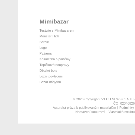
Mimibazar
Testujte s Mimibazarem
Monster High
Barbie
Lego
Pyžama
Kosmetika a parfémy
Teplákové soupravy
Dětské boty
Ložní povlečení
Bazar nábytku
© 2026 Copyright
CZECH NEWS CENTER
IČO: 02346826,
Autorská práva k publikovaným materiálům
Podmínky p
Nastavení soukromí
Vlastnická struktu