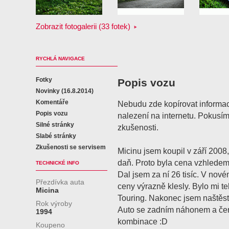
Zobrazit fotogalerii (33 fotek)
RYCHLÁ NAVIGACE
Fotky
Popis vozu
Novinky (16.8.2014)
Komentáře
Nebudu zde kopírovat informac
Popis vozu
nalezení na internetu. Pokusím
Silné stránky
zkušenosti.
Slabé stránky
Zkušenosti se servisem
Micinu jsem koupil v září 2008,
daň. Proto byla cena vzhledem
TECHNICKÉ INFO
Dal jsem za ní 26 tisíc. V nov
Přezdívka auta
ceny výrazně klesly. Bylo mi 
Micina
Touring. Nakonec jsem naštěst
Rok výroby
Auto se zadním náhonem a čer
1994
kombinace :D
Koupeno