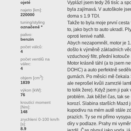
Vyplázl jsem tedy 26 tisíc a s
ojeté
byla zajímavá. V autoškole jsem
najeto [km]:
220000
doma s 1.9 TDI.
tuning/styling
Takže to byla moje první cest
označené *
to, jako bych to auto ukradl. P
palivo:
oproti lenivé naftě.
benzin
Abych nezapomněl, motor je 
počet válců:
došlo k výměně základních věcí, 
4
vzduchový filtr, přední kotouč
počet ventilů na
Motor krásně táhl (a to jsem net
válec:
4
DOHC) a auto perfektně sedělo
gumách. Po měsíci mě čekala
3
objem [cm
]:
1839
ale neprošel kvůli zamrzlé lamb
to tolik žere). Když jsem ji pa
výkon [kW]:
76
problém. Jak běžel čas, tak se 
kroutící moment
korozí. Slabina starších Mazd 
[Nm]:
kupodivu na mém autě stále zdr
148
prazích. Ty se mi přímo vysypal
zrychlení 0-100 km/h
díry v podlaze. Prahy mi vyměn
[s]:
8.9
jezdil. Čas plynul jako voda, 