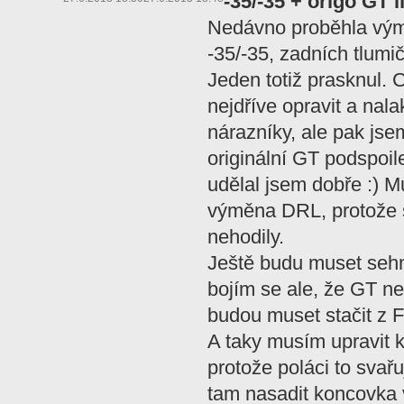
-35/-35 + origo GT l
Nedávno proběhla vým
-35/-35, zadních tlumi
Jeden totiž prasknul. 
nejdříve opravit a nal
nárazníky, ale pak jse
originální GT podspoile
udělal jsem dobře :) 
výměna DRL, protože 
nehodily.
Ještě budu muset sehna
bojím se ale, že GT n
budou muset stačit z F
A taky musím upravit k
protože poláci to svařu
tam nasadit koncovka v