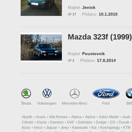
Majitel:
Jenick
Přidáno:
10.1.2010
17
Mazda 323f (1999)
Majitel:
Poustevnik
Přidáno:
17.8.2014
2
Škoda
Volkswagen
Mercedes-Benz
Ford
B
Abarth
Acura
Alfa Romeo
Alpina
Alpine
Aston Martin
Audi
Citroën
Dacia
Daewoo
DAF
Daihatsu
Dodge
DS
Ducati
Isuzu
Iveco
Jaguar
Jeep
Kawasaki
Kia
Koenigsegg
KTM