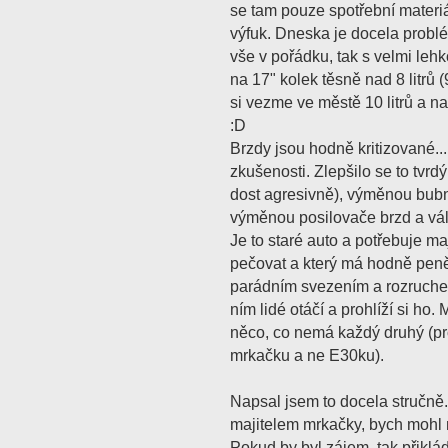
se tam pouze spotřební materiál,
výfuk. Dneska je docela probl
vše v pořádku, tak s velmi lehk
na 17" kolek těsně nad 8 litrů 
si vezme ve městě 10 litrů a na
:D
Brzdy jsou hodně kritizované..
zkušenosti. Zlepšilo se to tvrd
dost agresivně), výměnou bub
výměnou posilovače brzd a vál
Je to staré auto a potřebuje maj
pečovat a který má hodně pen
parádním svezením a rozruchem
ním lidé otáčí a prohlíží si ho.
něco, co nemá každý druhý (pr
mrkačku a ne E30ku).
Napsal jsem to docela stručně.
majitelem mrkačky, bych mohl 
Pokud by byl zájem, tak přikl