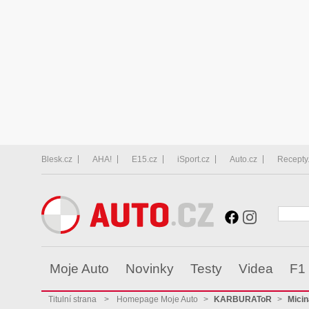
Blesk.cz
AHA!
E15.cz
iSport.cz
Auto.cz
Recepty
Moje Auto
Novinky
Testy
Videa
F1
Titulní strana
>
Homepage Moje Auto
>
KARBURAToR
>
Micin