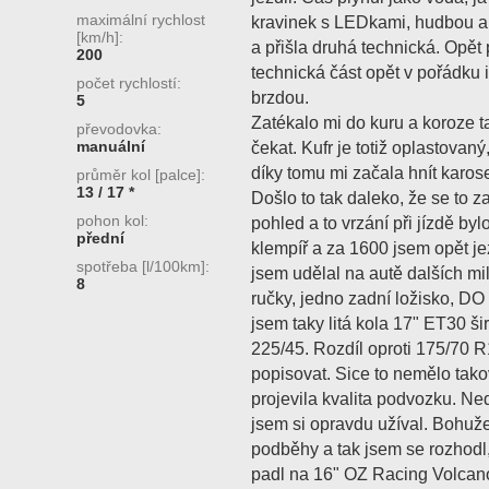
maximální rychlost
kravinek s LEDkami, hudbou a 
[km/h]:
a přišla druhá technická. Opět
200
technická část opět v pořádku 
počet rychlostí:
brzdou.
5
Zatékalo mi do kuru a koroze 
převodovka:
manuální
čekat. Kufr je totiž oplastovaný
díky tomu mi začala hnít karose
průměr kol [palce]:
13 / 17 *
Došlo to tak daleko, že se to 
pohon kol:
pohled a to vrzání při jízdě by
přední
klempíř a za 1600 jsem opět je
spotřeba [l/100km]:
jsem udělal na autě dalších m
8
ručky, jedno zadní ložisko, DO 
jsem taky litá kola 17" ET30 š
225/45. Rozdíl oproti 175/70 
popisovat. Sice to nemělo tako
projevila kvalita podvozku. Ne
jsem si opravdu užíval. Bohuže
podběhy a tak jsem se rozhodl
padl na 16" OZ Racing Volcano