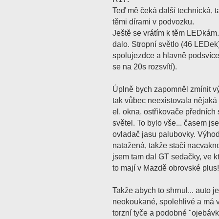
Teď mě čeká další technická, 
těmi dírami v podvozku.
Ještě se vrátím k těm LEDkám.
dalo. Stropní světlo (46 LEDek)
spolujezdce a hlavně podsvíce
se na 20s rozsvítí).
Úplně bych zapomněl zmínit vý
tak vůbec neexistovala nějaká
el. okna, ostřikovače předních 
světel. To bylo vše... časem js
ovladač jasu palubovky. Výhod
natažená, takže stačí nacvaknou
jsem tam dal GT sedačky, ve kt
to mají v Mazdě obrovské plus!
Takže abych to shrnul... auto j
neokoukané, spolehlivé a má 
torzní tyče a podobné "ojebávk