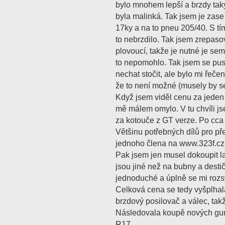
bylo mnohem lepší a brzdy taky
byla malinká. Tak jsem je zase
17ky a na to pneu 205/40. S tím
to nebrzdilo. Tak jsem zrepaso
plovoucí, takže je nutné je sem
to nepomohlo. Tak jsem se pust
nechat stočit, ale bylo mi řečen
že to není možné (musely by se 
Když jsem viděl cenu za jeden
mě málem omylo. V tu chvíli j
za kotouče z GT verze. Po cca 
Většinu potřebných dílů pro př
jednoho člena na www.323f.cz
Pak jsem jen musel dokoupit l
jsou jiné než na bubny a destič
jednoduché a úplně se mi rozs
Celková cena se tedy vyšplhal
brzdový posilovač a válec, tak
Následovala koupě nových gum
R17.