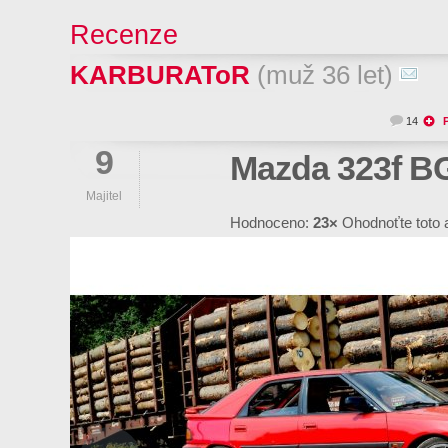
Recenze
KARBURAToR
(muž 36 let)
14
9
Mazda 323f B
Majitel
Hodnoceno:
23×
Ohodnoťte toto 