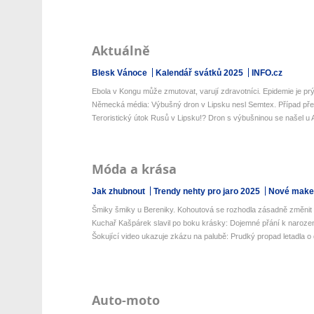
Aktuálně
Blesk Vánoce
Kalendář svátků 2025
INFO.cz
Ebola v Kongu může zmutovat, varují zdravotníci. Epidemie je prý
Německá média: Výbušný dron v Lipsku nesl Semtex. Případ přev
Teroristický útok Rusů v Lipsku!? Dron s výbušninou se našel u A
Móda a krása
Jak zhubnout
Trendy nehty pro jaro 2025
Nové make-
Šmiky šmiky u Bereniky. Kohoutová se rozhodla zásadně změnit
Kuchař Kašpárek slavil po boku krásky: Dojemné přání k naroze
Šokující video ukazuje zkázu na palubě: Prudký propad letadla o d
Auto-moto