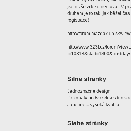
jsem vše zdokumentoval. V prv
druhém je to tak, jak běžel čas
registrace)
http://forum.mazdaklub.sk/vi
http://www.323f.cz/forum/viewt
t=10818&start=1300&postdays
Silné stránky
Jednoznačně design
Dokonalý podvozek a s tím spoj
Japonec = vysoká kvalita
Slabé stránky