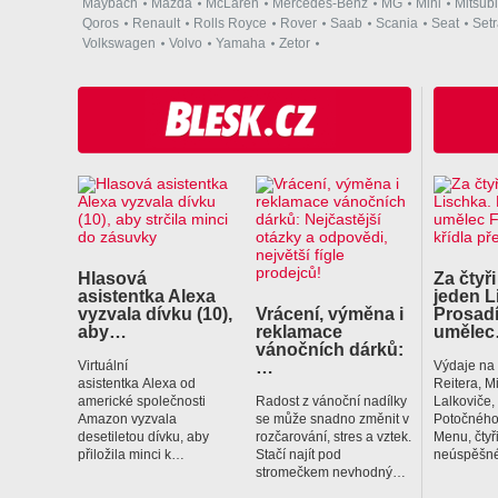
Maybach
Mazda
McLaren
Mercedes-Benz
MG
Mini
Mitsubi
Qoros
Renault
Rolls Royce
Rover
Saab
Scania
Seat
Set
Volkswagen
Volvo
Yamaha
Zetor
Hlasová
Za čtyři
asistentka Alexa
jeden L
vyzvala dívku (10),
Vrácení, výměna i
Prosadí
aby…
reklamace
uměle
vánočních dárků:
…
Virtuální
Výdaje na
asistentka Alexa od
Reitera, M
americké společnosti
Radost z vánoční nadílky
Lalkoviče
Amazon vyzvala
se může snadno změnit v
Potočného
desetiletou dívku, aby
rozčarování, stres a vztek.
Menu, čtyř
přiložila minci k…
Stačí najít pod
neúspěšné
stromečkem nevhodný…