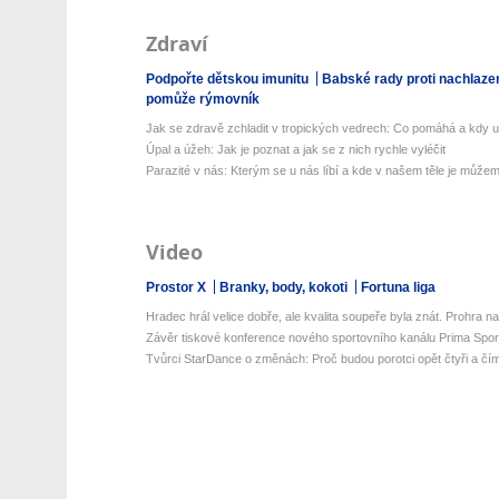
Zdraví
Podpořte dětskou imunitu
Babské rady proti nachlaze
pomůže rýmovník
Jak se zdravě zchladit v tropických vedrech: Co pomáhá a kdy už 
Úpal a úžeh: Jak je poznat a jak se z nich rychle vyléčit
Parazité v nás: Kterým se u nás líbí a kde v našem těle je můžeme
Video
Prostor X
Branky, body, kokoti
Fortuna liga
Hradec hrál velice dobře, ale kvalita soupeře byla znát. Prohra na 
Závěr tiskové konference nového sportovního kanálu Prima Spor
Tvůrci StarDance o změnách: Proč budou porotci opět čtyři a čím