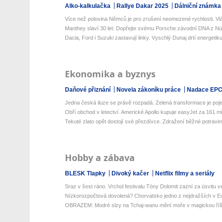
Alko-kalkulačka
Rallye Dakar 2025
Dálniční známka
Více než polovina Němců je pro zrušení neomezené rychlosti. Vlád
Manthey slaví 30 let: Dopřejte svému Porsche závodní DNA z Nür
Dacia, Ford i Suzuki zastavují linky. Vyschlý Dunaj drtí energetiku
Ekonomika a byznys
Daňové přiznání
Novela zákoníku práce
Nadace EP
Jedna česká iluze se právě rozpadá. Zelená transformace je pojis
Obří obchod v letectví. Americké Apollo kupuje easyJet za 161 mili
Tekuté zlato opět dostojí své přezdívce. Zdražení běžné potraviny
Hobby a zábava
BLESK Tlapky
Divoký kačer
Netflix filmy a seriály
Sraz v šest ráno. Vrchol festivalu Tóny Dolomit zazní za úsvitu ve
Nízkorozpočtová dovolená? Chorvatsko jedno z nejdražších v Ev
OBRAZEM: Modré slzy na Tchaj-wanu mění moře v magickou říš