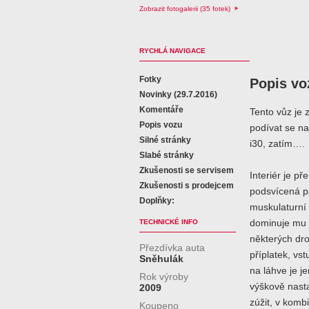
Zobrazit fotogalerii (35 fotek)
RYCHLÁ NAVIGACE
Fotky
Popis vo
Novinky (29.7.2016)
Komentáře
Tento vůz je 
Popis vozu
podívat se na
Silné stránky
i30, zatím….
Slabé stránky
Zkušenosti se servisem
Interiér je p
Zkušenosti s prodejcem
podsvícená pa
Doplňky:
muskulaturní 
TECHNICKÉ INFO
dominuje mu o
některých dro
Přezdívka auta
příplatek, vs
Sněhulák
na láhve je j
Rok výroby
výškově nasta
2009
zúžit, v komb
Koupeno