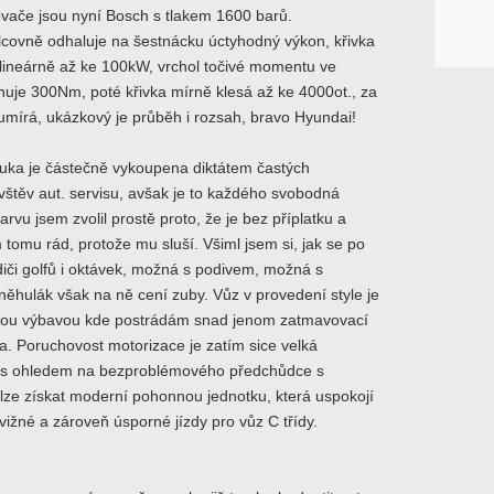
ikovače jsou nyní Bosch s tlakem 1600 barů.
lcovně odhaluje na šestnácku úctyhodný výkon, křivka
 lineárně až ke 100kW, vrchol točivé momentu ve
uje 300Nm, poté křivka mírně klesá až ke 4000ot., za
 umírá, ukázkový je průběh i rozsah, bravo Hyundai!
ruka je částečně vykoupena diktátem častých
štěv aut. servisu, avšak je to každého svobodná
arvu jsem zvolil prostě proto, že je bez příplatku a
tomu rád, protože mu sluší. Všiml jsem si, jak se po
idiči golfů i oktávek, možná s podivem, možná s
ěhulák však na ně cení zuby. Vůz v provedení style je
ou výbavou kde postrádám snad jenom zatmavovací
a. Poruchovost motorizace je zatím sice velká
 s ohledem na bezproblémového předchůdce s
 lze získat moderní pohonnou jednotku, která uspokojí
vižné a zároveň úsporné jízdy pro vůz C třídy.