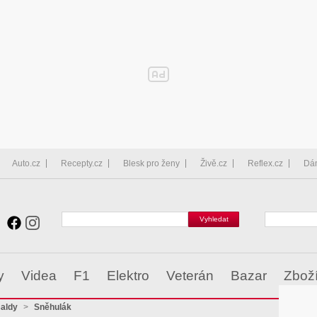
Auto.cz
Recepty.cz
Blesk pro ženy
Živě.cz
Reflex.cz
Dá
y
Videa
F1
Elektro
Veterán
Bazar
Zbož
saldy
>
Sněhulák