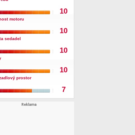
10
nost motoru
10
ita sedadel
10
y
10
zadlový prostor
7