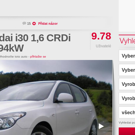
15
Přidat názor
9.78
ai i30 1,6 CRDi
Vyhl
 94kW
Uživatelé
Vyber
hodnoťte toto auto -
přihlašte se
Vyber
Vyro
Vyro
všech
Vyhledat p