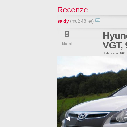
Recenze
saldy
(muž 48 let)
9
Hyund
VGT,
Majitel
Hodnoceno:
46×
O