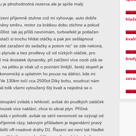
u je plnohodnotná rezerva ale je spíše malý.
ízení příjemně ztuhne což mi vyhovuje, auto dobře
hluč
měny směru, motor za krátkou dobu ztichne a pokud
00ot. tak jej příliš nevnímám, turboefekt je potlačen
tačí si trochu hlídat otáčky a pak jen sešlápnout
kval
dobé zaražení do sedačky a potom nic“ se zde nekoná,
e plynule a bez prodlevy už od nízkých otáček, pro
brzd
tí má dostatek dynamiky, při zatížení více osob zdá se
í, na pětku je však už o poznání línější, šestý stupeň je
ekonomický a uplatním ho pouze na dálnici, kde mi
zava
 Ve 130km točí cca 2500ot.Díky bohu, soudruzi nám
li tolik všemi vytoužený 6tý kvalt a nejedná se o
stoupání zvládá s lehkostí, avšak do prudkých zatáček
ozek více naklání, chce to ubrat plyn. Příčné
ládá v pohodě, avšak se sérií nerovností se ozývají od
říjemné rázy, takovým příkladem je legendární pravý
delší off-roadové dráhy D1. Řazení asi není tak hladké