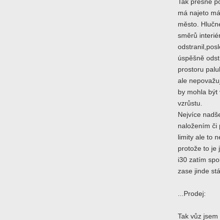
Tak přesně po
má najeto má
město. Hlučné
směrů interi
odstranil,pos
úspěšně odstr
prostoru palu
ale nepovažuj
by mohla být 
vzrůstu.
Nejvíce nadše
naložením či
limity ale to 
protože to je
i30 zatím spo
zase jinde stá
...Prodej:
Tak vůz jsem 