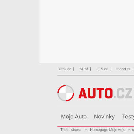
Blesk.cz
AHA!
E15.cz
iSport.cz
Moje Auto
Novinky
Test
Titulní strana
>
Homepage Moje Auto
>