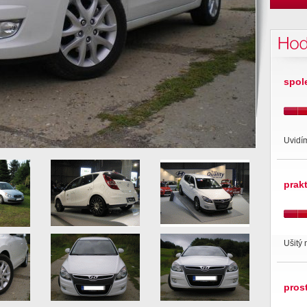
Hod
spol
Uvidím
prak
Ušitý 
pros