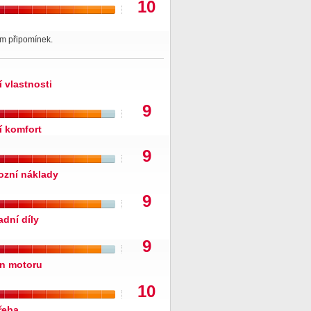
10
 připomínek.
í vlastnosti
9
í komfort
9
ozní náklady
9
adní díly
9
n motoru
10
řeba