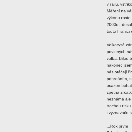
v railu, vstř
Měření na vá
výkonu roste
2000ot. dosah
touto hranicí
Velkorysá zá
povinných náv
volba. Bílou b
nakonec jsem 
nás otáčejí ř
pohrdáním, sn
osazen bohat
zpětná zrcátk
neznámá ale
trochou risku
i vyznavače s
...Rok první