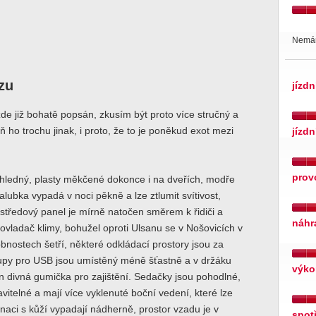
Nemám
zu
jízdn
zde již bohatě popsán, zkusím být proto více stručný a
ň ho trochu jinak, i proto, že to je poněkud exot mezi
jízdn
prov
řehledný, plasty měkčené dokonce i na dveřích, modře
lubka vypadá v noci pěkně a lze ztlumit svítivost,
středový panel je mírně natočen směrem k řidiči a
náhr
vladač klimy, bohužel oproti Ulsanu se v Nošovicích v
bnostech šetří, některé odkládací prostory jsou za
tupy pro USB jsou umístěný méně šťastně a v držáku
výko
en divná gumička pro zajištění. Sedačky jsou pohodlné,
vitelné a mají více vyklenuté boční vedení, které lze
inaci s kůží vypadají nádherně, prostor vzadu je v
spot