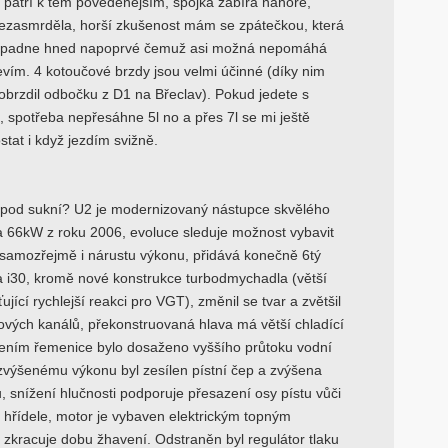
, patří k těm povedenějším, spojka zabírá nahoře,
nezasmrděla, horší zkušenost mám se zpátečkou, která
padne hned napoprvé čemuž asi možná nepomáhá
vím. 4 kotoučové brzdy jsou velmi účinné (díky nim
obrzdil odbočku z D1 na Břeclav). Pokud jedete s
 spotřeba nepřesáhne 5l no a přes 7l se mi ještě
stat i když jezdím svižně.
 pod sukní? U2 je modernizovaný nástupce skvělého
a 66kW z roku 2006, evoluce sleduje možnost vybavit
samozřejmě i nárustu výkonu, přidává konečně 6tý
 a i30, kromě nové konstrukce turbodmychadla (větší
ťující rychlejší reakci pro VGT), změnil se tvar a zvětšil
vých kanálů, překonstruovaná hlava má větší chladící
vením řemenice bylo dosaženo vyššího průtoku vodní
zvýšenému výkonu byl zesílen pístní čep a zvýšena
, snížení hlučnosti podporuje přesazení osy pístu vůči
 hřídele, motor je vybaven elektrickým topným
 zkracuje dobu žhavení. Odstraněn byl regulátor tlaku