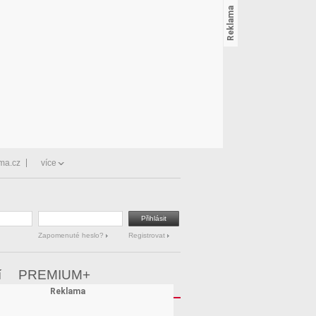
ma.cz
více
Zapomenuté heslo?
Registrovat
í
PREMIUM+