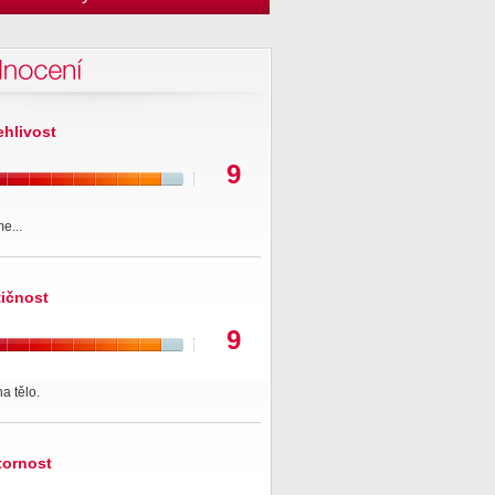
nocení
ehlivost
9
e...
tičnost
9
na tělo.
tornost