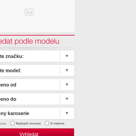
edat podle modelu
te značku:
te model:
beno od
beno do
ny karoserie
ouze:
Nejlepší recenze
S videem