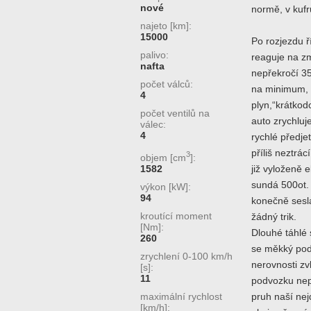
nové
normě, v kufr
najeto [km]:
15000
Po rozjezdu ř
palivo:
reaguje na z
nafta
nepřekročí 35
počet válců:
na minimum, s
4
plyn,“krátko
počet ventilů na
auto zrychluj
válec:
4
rychlé předje
příliš neztrác
3
objem [cm
]:
1582
již vyloženě 
sundá 500ot.
výkon [kW]:
94
konečně sesla
kroutící moment
žádný trik.
[Nm]:
Dlouhé táhlé 
260
se měkký podv
zrychlení 0-100 km/h
nerovnosti zv
[s]:
11
podvozku nep
maximální rychlost
pruh naší nej
[km/h]: