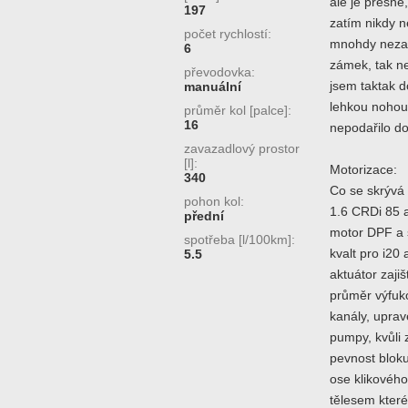
ale je přesné
197
zatím nikdy 
počet rychlostí:
mnohdy neza
6
zámek, tak ne
převodovka:
jsem taktak d
manuální
lehkou nohou,
průměr kol [palce]:
16
nepodařilo do
zavazadlový prostor
[l]:
Motorizace:
340
Co se skrývá
pohon kol:
1.6 CRDi 85 
přední
motor DPF a 
spotřeba [l/100km]:
kvalt pro i20
5.5
aktuátor zajiš
průměr výfuko
kanály, upra
pumpy, kvůli 
pevnost bloku
ose klikového
tělesem které