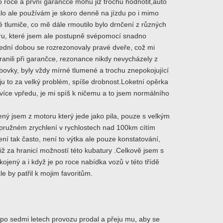
 roce a první garančce mohu již trochu hodnotit,auto
lo ale používám je skoro denně na jízdu po i mimo
 tlumiče, co mě dále rmoutilo bylo drnčení z různých
éru, které jsem ale postupně svépomocí snadno
lední dobou se rozrezonovaly pravé dveře, což mi
anili při garančce, rezonance nikdy nevycházely z
bovky, byly vždy mírné tlumené a trochu znepokojující
u to za velký problém, spíše drobnost.Loketní opěrka
více vpředu, je mi spíš k ničemu a to jsem normálního
ný jsem z motoru který jede jako pila, pouze s velkým
 pružném zrychlení v rychlostech nad 100km cítím
není tak často, není to výtka ale pouze konstatování,
 již za hranicí možností této kubatury .Celkově jsem s
kojený a i když je po roce nabídka vozů v této třídě
le by patřil k mojim favoritům.
po sedmi letech provozu prodal a přeju mu, aby se