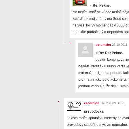
«
Re: Pekne.
No nevím, mně se vůbec nelíbí, nějak 
záď. Jinak můj známý má Seed se st
nejvyšší točivý moment až v 5500 ot
neustále podtočený a nepodává opt
sotomaior
22.10.2011 
«
Re: Re: Pekne.
design komentovat ne
největší krouťák u 80kW verze j
dvě možnosti, jet na pohodu kole
prohnat rafičku po otáčkoměru...
jedinou vadou je, že délku kvaltů
escorpion
16.02.2009 11:21
prevodovka
Takisto radím spiatočku niekedy na dvakr
prevodový stupeň je myslým normálne. Z