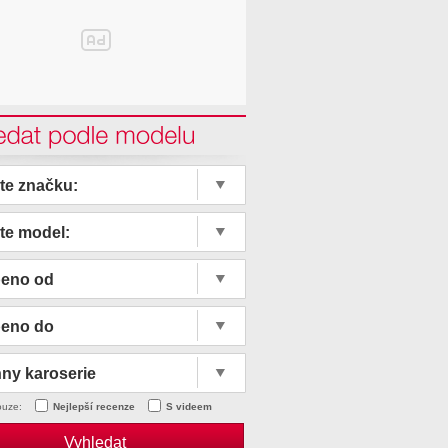
edat podle modelu
te značku:
te model:
beno od
beno do
ny karoserie
ouze:
Nejlepší recenze
S videem