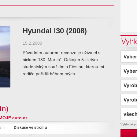
Hyundai i30 (2008)
Vyhl
15.2.2009
Původním autorem recenze je uživatel s
Vyber
nickem "I30_Martin". Odkojen 5-tiletým
studentským soužitím s Fiestou, kterou mi
Vyber
rodiče pořídili během mých…
Vyro
Vyro
in)
všech
MOJE.auto.cz
Vyhledat p
ení
Diskuse ve stromu