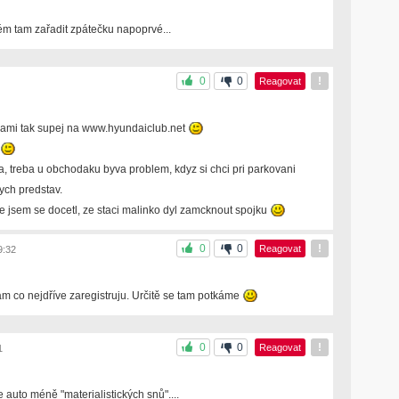
lém tam zařadit zpátečku napoprvé...
0
0
!
Reagovat
 nami tak supej na www.hyundaiclub.net
a, treba u obchodaku byva problem, kdyz si chci pri parkovani
ych predstav.
e jsem se docetl, ze staci malinko dyl zamcknout spojku
0
0
!
Reagovat
9:32
am co nejdříve zaregistruju. Určitě se tam potkáme
0
0
!
Reagovat
1
 auto méně "materialistických snů"....