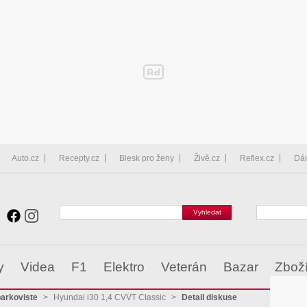
Auto.cz
Recepty.cz
Blesk pro ženy
Živě.cz
Reflex.cz
Dá
y
Videa
F1
Elektro
Veterán
Bazar
Zbož
parkoviste
>
Hyundai i30 1,4 CVVT Classic
>
Detail diskuse