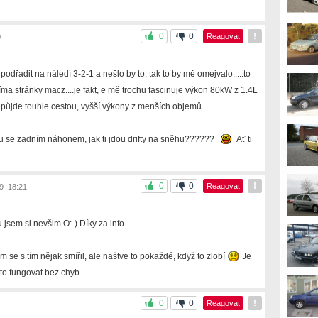
0
0
!
Reagovat
0
odřadit na náledí 3-2-1 a nešlo by to, tak to by mě omejvalo.....to
ríma stránky macz....je fakt, e mě trochu fascinuje výkon 80kW z 1.4L
j půjde touhle cestou, vyšší výkony z menších objemů.....
ku se zadním náhonem, jak ti jdou drifty na sněhu??????
Ať ti
0
0
!
Reagovat
9 18:21
jsem si nevšim O:-) Díky za info.
m se s tím nějak smířil, ale naštve to pokaždé, když to zlobí
Je
 to fungovat bez chyb.
0
0
!
Reagovat