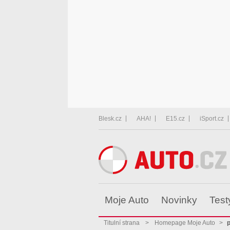
Blesk.cz
AHA!
E15.cz
iSport.cz
Moje Auto
Novinky
Test
Titulní strana
>
Homepage Moje Auto
>