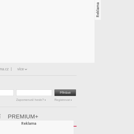
ma.cz
více
Zapomenuté heslo?
Registrovat
í
PREMIUM+