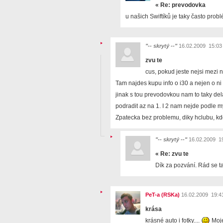
«
Re: prevodovka
u našich Swiftíků je taky často prob
"-- skrytý --"
16.02.2009 15:03
zvu te
cus, pokud jeste nejsi mezi
Tam najdes kupu info o i30 a nejen o ni
jinak s tou prevodovkou nam to taky del
podradit az na 1. I 2 nam nejde podle m
Zpatecka bez problemu, diky hclubu, kd
"-- skrytý --"
16.02.2009 1
«
Re: zvu te
Dík za pozvání. Rád se t
PeT-a (RSKa)
16.02.2009 19:4
krása
krásné auto i fotky....
Moje