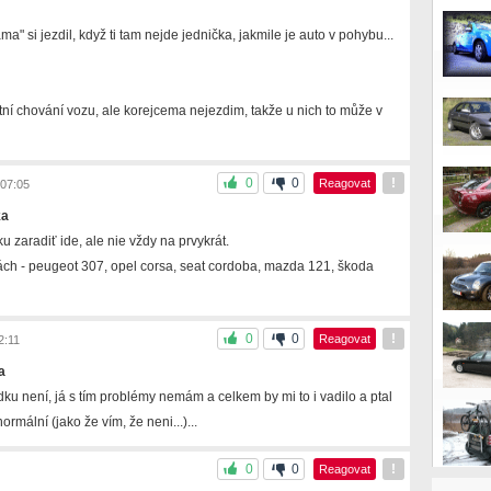
a" si jezdil, když ti tam nejde jednička, jakmile je auto v pohybu...
tní chování vozu, ale korejcema nejezdim, takže u nich to může v
0
0
!
Reagovat
07:05
ka
u zaradiť ide, ale nie vždy na prvykrát.
tách - peugeot 307, opel corsa, seat cordoba, mazda 121, škoda
0
0
!
Reagovat
2:11
a
u není, já s tím problémy nemám a celkem by mi to i vadilo a ptal
ormální (jako že vím, že neni...)...
0
0
!
Reagovat