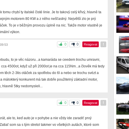
tomu chybí ty italské čisté linie. Je to takový celý křivý, hlavně ta
ejným motorem 80 KW a z něho nešťastný. Největší zlo je prý
áček. To je v běžným provozu úplně na nic. Takže motor vlastně je
imální výkon.
0
0
!
Reagovat
09:53
budu, to je věc názoru...a kamaráda se ceedem trochu umravni,
e cca 4500ot, když už při 2000ot je na cca 115Nm...a člověk má tedy
m těch 2-3tis otáček za spotřebu do 6l a nebo se trochu svézt a
 a málokterý konkurent má tak dobře použitelný základní motor,
, hlavně 5tky nedomysleli...
0
0
!
Reagovat
át, ale to, keď auto je v pohybe a nie vždy ide zaradiť prvý
atiaľ som sa s tým stretol takmer vo všetkých autách, ktoré som