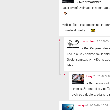
«
Re: prevodovka
Tak to by mě zajímalo, jakejma "autam
Mně to přijde jako docela nestandar
normálu klidně být...
escorpion
22.02.2009 
«
Re: Re: prevodov
Keď je auto v pohybe, tak jedničk
Stretol som sa s tým v týchto au
fabia.
Hory
23.02.2009 0
«
Re: prevodovk
Hmm, každopádně to v pořádk
bych se u dealera, zda to je n
mango
04.03.2010 10:54