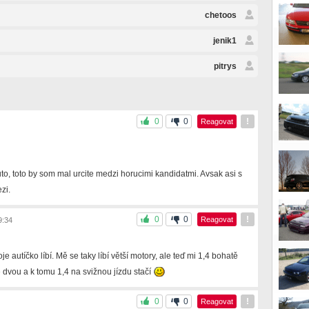
chetoos
jenik1
pitrys
0
0
!
Reagovat
o, toto by som mal urcite medzi horucimi kandidatmi. Avsak asi s
zi.
0
0
!
Reagovat
9:34
e autíčko líbí. Mě se taky líbí větší motory, ale teď mi 1,4 bohatě
dvou a k tomu 1,4 na svižnou jízdu stačí
0
0
!
Reagovat