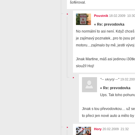
šoféroval.
Poustnik
18.02.2009 10:3
«
Re: prevodovka
No normální to asi není. Když chceš p
je zajímavý poznatek...pro to jsou p
motoru....zajímalo by mě, jestli vývo
Jinak Martine, máš asi jedinou i30t
slouží! Hoj!
"-- skrytý --"
19.02.200
«
Re: prevodovka
Ups. Tak toho pohunu 
Jinak s tou převodovkou.... už se
to přeci jen nové auto a mělo by
Hory
20.02.2009 21:32