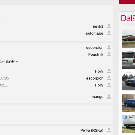
Dalš
 --
jenik1
sotomaior
escorpion
Poustnik
21
-- skrytý --
Hory
07:05
escorpion
02:11
Hory
mango
--
PeT-a (RSKa)