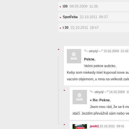
i30
08.05.2009 11:36
Spotřeba
22.10.2011 09:37
i 30
22.10.2011 18:47
"-- skrytý --"
15.02.2009 21:42
Pekne.
Velmi pekne auticko.
Keby som niekedy isiel kupovat nove aut
vacsim objemom, u mna na velkosti zale
"-- skrytý --"
16.02.2009 1
«
Re: Pekne.
Jsem moc rád, že se ti moj
stačí. Jezdím převážně sám nebo ve 
jenik1
22.10.2011 09:41