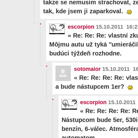
takze se nemusim strachovat, z
tak, kde jsem ji zaparkoval.
escorpion
15.10.2011 16:2
«
Re: Re: Re: vlastní z
Môjmu autu už tyká "umieráči
budúci týždeň rozhodne.
sotomaior
15.10.2011 1
«
Re: Re: Re: Re: vla
a bude nástupcem 1er?
escorpion
15.10.2011
«
Re: Re: Re: Re: R
Nástupcom bude 5er, 530i 
benzín, 6-válec. Atmosfér
automatom.