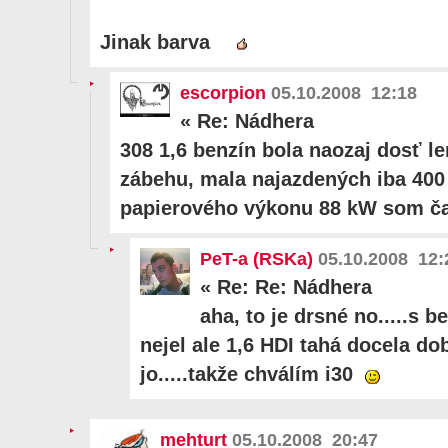
Jinak barva
escorpion
05.10.2008 12:18
«
Re: Nádhera
308 1,6 benzín bola naozaj dosť le
zábehu, mala najazdených iba 400
papierového výkonu 88 kW som ča
PeT-a (RSKa)
05.10.2008 12:
«
Re: Re: Nádhera
aha, to je drsné no.....s 
nejel ale 1,6 HDI tahá docela dobř
jo.....takže chválím i30
mehturt
05.10.2008 20:47