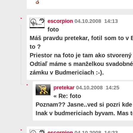
escorpion
04.10.2008 14:13
foto
Máš pravdu pretekar, fotil som to 
to ?
Priestor na foto je tam ako stvoren
Odtiaľ máme s manželkou svadobné f
zámku v Budmericiach :-).
pretekar
04.10.2008 14:25
«
Re: foto
Poznam?? Jasne..ved si pozri kde 
Inak v budmericiach byvam. Mas t
escorpion
04.10.2008 14:23