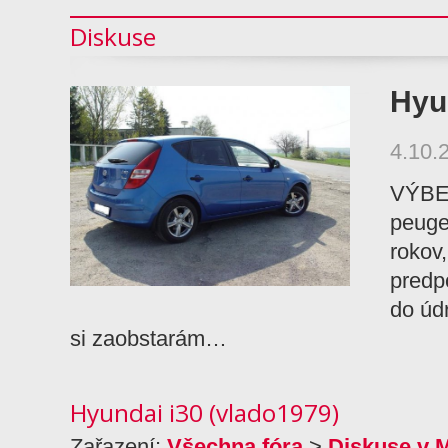
Diskuse
Hyu
4.10.
VÝBER
peuge
rokov
predpo
do úd
si zaobstarám…
Hyundai i30 (vlado1979)
Zařazení:
Všechna fóra
>
Diskuse v 