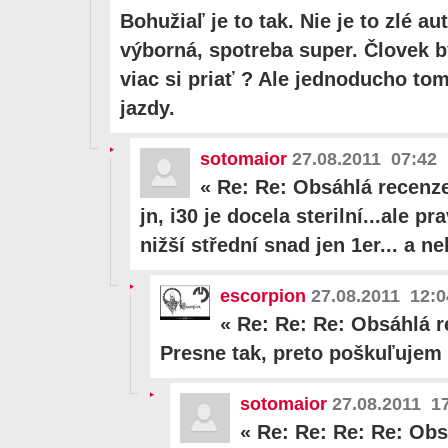
Bohužiaľ je to tak. Nie je to zlé a
výborná, spotreba super. Človek b
viac si priať ? Ale jednoducho to
jazdy.
sotomaior
27.08.2011 07:42
«
Re: Re: Obsáhlá recenze
jn, i30 je docela sterilní...ale p
nižší střední snad jen 1er... a 
escorpion
27.08.2011 12:0
«
Re: Re: Re: Obsáhlá r
Presne tak, preto poškuľuje
sotomaior
27.08.2011 1
«
Re: Re: Re: Re: Obs