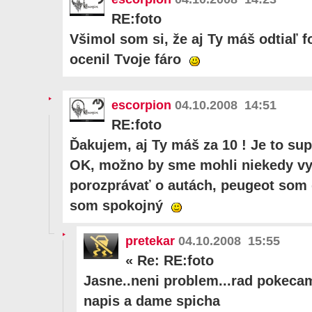
RE:foto
Všimol som si, že aj Ty máš odtiaľ f
ocenil Tvoje fáro
escorpion
04.10.2008 14:51
RE:foto
Ďakujem, aj Ty máš za 10 ! Je to su
OK, možno by sme mohli niekedy vy
porozprávať o autách, peugeot som d
som spokojný
pretekar
04.10.2008 15:55
«
Re: RE:foto
Jasne..neni problem...rad pokecam
napis a dame spicha