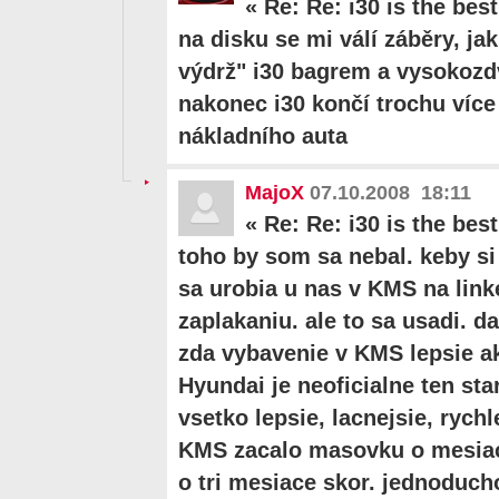
«
Re: Re: i30 is the best 
na disku se mi válí záběry, jak
výdrž" i30 bagrem a vysokoz
nakonec i30 končí trochu víc
nákladního auta
MajoX
07.10.2008 18:11
«
Re: Re: i30 is the bes
toho by som sa nebal. keby s
sa urobia u nas v KMS na linke 
zaplakaniu. ale to sa usadi. d
zda vybavenie v KMS lepsie 
Hyundai je neoficialne ten sta
vsetko lepsie, lacnejsie, rychl
KMS zacalo masovku o mesiac
o tri mesiace skor. jednoduch