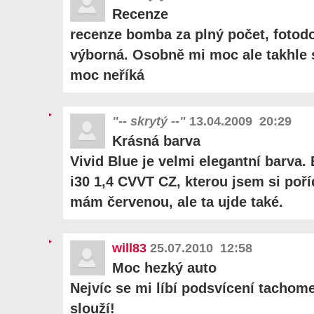
Recenze
recenze bomba za plný počet, foto
výborná. Osobně mi moc ale takhle s
moc neříká
"-- skrytý --"
13.04.2009 20:29
Krásná barva
Vivid Blue je velmi elegantní barva. B
i30 1,4 CVVT CZ, kterou jsem si poří
mám červenou, ale ta ujde také.
will83
25.07.2010 12:58
Moc hezký auto
Nejvíc se mi líbí podsvícení tachom
slouží!