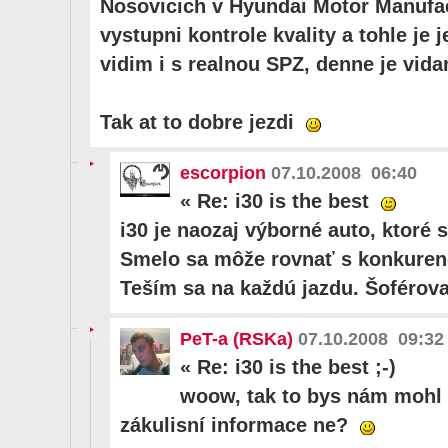
Nosovicich v Hyundai Motor Manufa
vystupni kontrole kvality a tohle je 
vidim i s realnou SPZ, denne je vid
Tak at to dobre jezdi
escorpion
07.10.2008 06:40
«
Re: i30 is the best
i30 je naozaj výborné auto, ktoré 
Smelo sa môže rovnať s konkuren
Teším sa na každú jazdu. Šoférova
PeT-a (RSKa)
07.10.2008 09:32
«
Re: i30 is the best ;-)
woow, tak to bys nám mohl 
zákulisní informace ne?