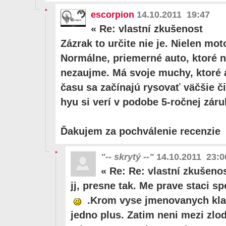
escorpion
14.10.2011 19:47
«
Re: vlastní zkušenost
Zázrak to určite nie je. Nielen mot
Normálne, priemerné auto, ktoré 
nezaujme. Má svoje muchy, ktoré
času sa začínajú rysovať väčšie č
hyu si verí v podobe 5-ročnej záru
Ďakujem za pochválenie recenzie
"-- skrytý --"
14.10.2011 23:0
«
Re: Re: vlastní zkušeno
jj, presne tak. Me prave staci s
.Krom vyse jmenovanych klad
jedno plus. Zatim neni mezi zlod