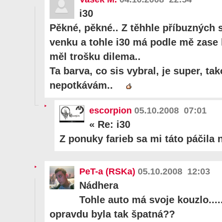
i30
Pěkné, pěkné.. Z těhhle příbuzných s
venku a tohle i30 má podle mě zase l
měl trošku dilema..
Ta barva, co sis vybral, je super, t
nepotkávám..
escorpion
05.10.2008 07:01
«
Re: i30
Z ponuky farieb sa mi táto páčila n
PeT-a (RSKa)
05.10.2008 12:03
Nádhera
Tohle auto má svoje kouzlo.....
opravdu byla tak špatná??