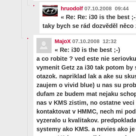
hruodolf
07.10.2008 09:44
«
Re: Re: i30 is the best ;-
taky bych se rád dozvěděl něco
MajoX
07.10.2008 12:32
«
Re: i30 is the best ;-)
a co robite ? ved este nie seriovku
vymenit Getz za i30 tak potom by
otazok. napriklad lak a ake su sk
zaujem o vivid blue) u nas su prob
dufam ze budem mat nejaku schop
nas v KMS zistim, no ostatne vec
kontaktovat v HMMC, nech mi podla
vyzeralo u kvalitakov. predpoklad
systemy ako KMS. a nevies ako je