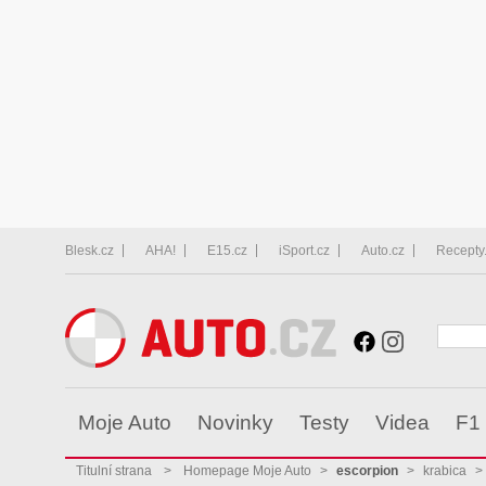
Blesk.cz
AHA!
E15.cz
iSport.cz
Auto.cz
Recepty
Moje Auto
Novinky
Testy
Videa
F1
Titulní strana
>
Homepage Moje Auto
>
escorpion
>
krabica
>