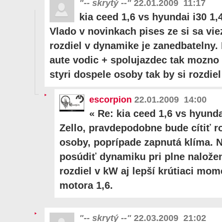
"-- skrytý --"
22.01.2009 11:17
kia ceed 1,6 vs hyundai i30 1,
Vlado v novinkach pises ze si sa viez
rozdiel v dynamike je zanedbatelny.
aute vodic + spolujazdec tak mozno 
styri dospele osoby tak by si rozdiel 
escorpion
22.01.2009 14:00
«
Re: kia ceed 1,6 vs hyunda
Zello, pravdepodobne bude cítiť ro
osoby, poprípade zapnutá klíma.
posúdiť dynamiku pri plne naložen
rozdiel v kW aj lepší krútiaci mo
motora 1,6.
"-- skrytý --"
22.03.2009 21:02