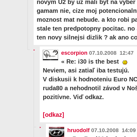
novym U2 by uz mali byt na vyber 
gamam nie, cize moj potencionalny
moznost mat nebude. a kto robi p
stale ten predpotopny pocitac. no 
ten novy silnejsi dizlik ? ak ano c
escorpion
07.10.2008 12:47
«
Re: i30 is the best
Neviem, asi zatiaľ iba testujú.
V diskusii k hodnoteniu Euro NC
ruda80 a nehodnotil závod v No
pozitívne. Viď odkaz.
[odkaz]
hruodolf
07.10.2008 14:09