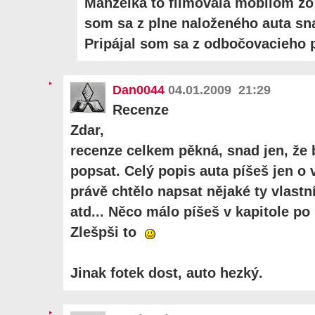
Manželka to filmovala mobilom zo 
som sa z plne naloženého auta sn
Pripájal som sa z odbočovacieho p
Dan0044
04.01.2009 21:29
Recenze
Zdar,
recenze celkem pěkná, snad jen, že 
popsat. Celý popis auta píšeš jen o 
právě chtělo napsat nějaké ty vlastní
atd... Něco málo píšeš v kapitole po 
Zlešpši to
Jinak fotek dost, auto hezký.