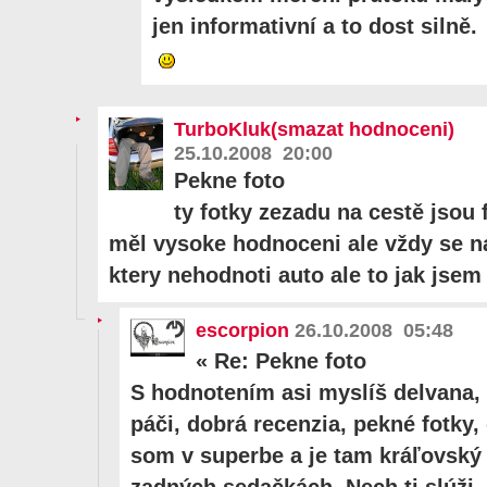
jen informativní a to dost silně.
TurboKluk(smazat hodnoceni)
25.10.2008 20:00
Pekne foto
ty fotky zezadu na cestě jsou 
měl vysoke hodnoceni ale vždy se n
ktery nehodnoti auto ale to jak jsem
escorpion
26.10.2008 05:48
«
Re: Pekne foto
S hodnotením asi myslíš delvana, 
páči, dobrá recenzia, pekné fotky, 
som v superbe a je tam kráľovský 
zadných sedačkách. Nech ti slúži.