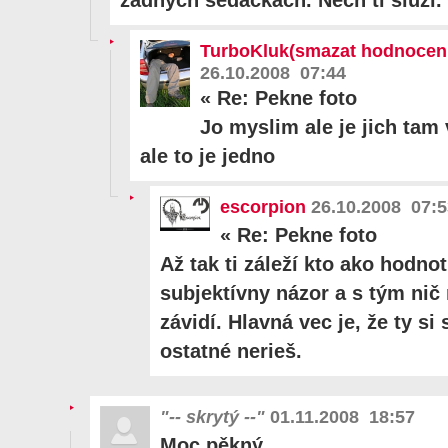
TurboKluk(smazat hodnocen
26.10.2008 07:44
«
Re: Pekne foto
Jo myslim ale je jich tam
ale to je jedno
escorpion
26.10.2008 07:5
«
Re: Pekne foto
Až tak ti záleží kto ako hodnot
subjektívny názor a s tým nič 
závidí. Hlavná vec je, že ty s
ostatné nerieš.
"-- skrytý --"
01.11.2008 18:57
Moc pěkný...