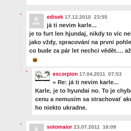
edisek
17.12.2010 23:55
já ti nevim karle...
je to furt len hjundaj, nikdy to víc n
jako vždy, spracování na první pohled
co bude za pár let nechci vědět.... a
escorpion
17.04.2011 07:53
«
Re: já ti nevim karle...
Karle, je to hyundai no. To je chy
cenu a nemusím sa strachovať ako 
ho niekto ukradne.
sotomaior
23.07.2011 16:09