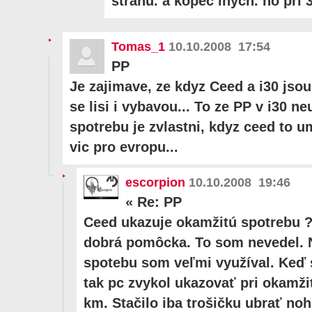
stranu. a kopec inych. no pri 30
Tomas_1
10.10.2008 17:54
PP
Je zajimave, ze kdyz Ceed a i30 jsou
se lisi i vybavou... To ze PP v i30 
spotrebu je zvlastni, kdyz ceed to u
vic pro evropu...
escorpion
10.10.2008 19:46
«
Re: PP
Ceed ukazuje okamžitú spotrebu ? T
dobrá pomôcka. To som nevedel. 
spotebu som veľmi využíval. Keď s
tak pc zvykol ukazovať pri okamžit
km. Stačilo iba trošičku ubrať no