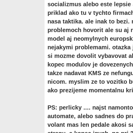
socializmus alebo este lepsie 
priklad ako tu v tychto firmac
nasa taktika. ale inak to bezi
problemoch hovorit ale su aj 
model aj neomylnych europsky
nejakymi problemami. otazka je
si mozme dovolit vybavovat ak
kopec modulov je dovezenych
takze nadavat KMS ze nefungu
nicom. myslim ze to vozitko b
ako prezijeme momentalnu kri
PS: perlicky .... najst namon
automate, alebo sadnes do pr
volant mas len pedale akosi sa