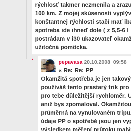
rýchlosť takmer nezmenila a zrazu
100 km. Z mojej skúsenosti vyplýva
konštantnej rýchlosti stačí mať ib
spotreba ide ihneď dole ( z 5,5-6 l 
postrádam v i30 ukazovateľ okamži
užitočná pomôcka.
pepavasa
20.10.2008 09:58
«
Re: Re: PP
Okamžitá spotřeba je jen takov
používáš tento prastarý trik pro
pro tebe důležitější rychloměr. 
aniž bys zpomaloval. Okamžitou
průměrná na vynulovaném tripu.
údaje PP o spotřebě jsou jen vy
výsledkem měření průtoku malýc