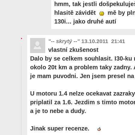
hmm, tak jestli došpekuluj
hlasitě závidět
mě by pln
130i... jako druhé autí
"-- skrytý --"
13.10.2011 21:41
vlastní zkušenost
Dalo by se celkem souhlasit. I30-ku 
okolo 20t km a problem taky zadny.
je mam puvodni. Jen jsem presel na 
U motoru 1.4 nelze ocekavat zazraky
priplatil za 1.6. Jezdim s timto mo
a je to nebe a dudy.
Jinak super recenze.