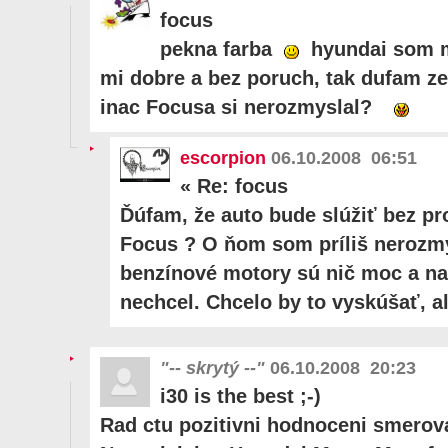
focus
pekna farba
hyundai som ma
mi dobre a bez poruch, tak dufam ze 
inac Focusa si nerozmyslal?
escorpion
06.10.2008 06:51
«
Re: focus
Ďúfam, že auto bude slúžiť bez p
Focus ? O ňom som príliš nerozmý
benzínové motory sú nič moc a na
nechcel. Chcelo by to vyskúšať, al
"-- skrytý --"
06.10.2008 20:23
i30 is the best ;-)
Rad ctu pozitivni hodnoceni smerova