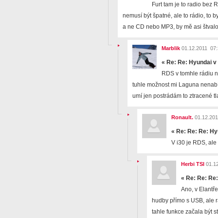
Furt tam je to radio bez 
nemusí být špatné, ale to rádio, to
a ne CD nebo MP3, by mě asi štval
Marblik
01.12.2011 07:
«
Re: Re: Hyundai v
RDS v tomhle rádiu n
tuhle možnost mi Laguna nenabí
umí jen postrádám to ztracené tl
Ronault.
01.12.201
«
Re: Re: Re: Hy
V i30 je RDS, ale
Herbi TSI
01.12
«
Re: Re: Re:
Ano, v Elantř
hudby přímo s USB, ale r
tahle funkce začala být s