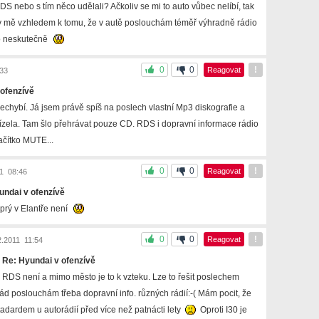
RDS nebo s tím něco udělali? Ačkoliv se mi to auto vůbec nelíbí, tak
 by mě vzhledem k tomu, že v autě poslouchám téměř výhradně rádio
o neskutečně
0
0
!
Reagovat
33
 ofenzívě
echybí. Já jsem právě spíš na poslech vlastní Mp3 diskografie a
zela. Tam šlo přehrávat pouze CD. RDS i dopravní informace rádio
ačítko MUTE...
0
0
!
Reagovat
1 08:46
undai v ofenzívě
 prý v Elantře není
0
0
!
Reagovat
.2011 11:54
 Re: Hyundai v ofenzívě
e RDS není a mimo město je to k vzteku. Lze to řešit poslechem
ád poslouchám třeba dopravní info. různých rádií:-( Mám pocit, že
tadardem u autorádií před více než patnácti lety
Oproti I30 je