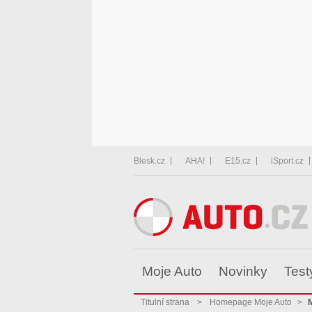
Blesk.cz
AHA!
E15.cz
iSport.cz
Moje Auto
Novinky
Test
Titulní strana
>
Homepage Moje Auto
>
M