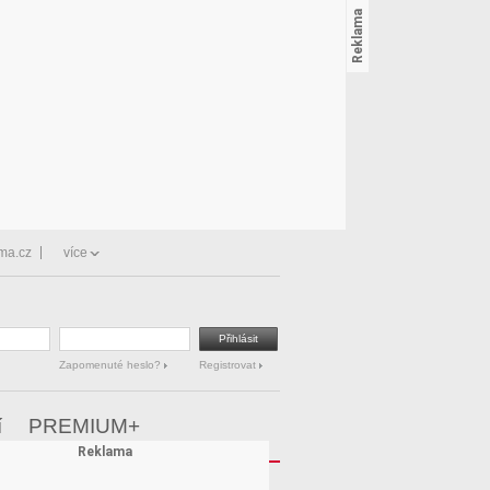
ma.cz
více
Zapomenuté heslo?
Registrovat
í
PREMIUM+