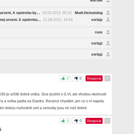
Marblik
j urovni. A spotrebu by…
20.02.2013 00:32
Mudr.Hematolog
usnej urovni. A spotrebu…
21.08.2013 10:49
vorlajz
roox
vorlajz
vorlajz
0
0
!
Reagovat
I30 je určitě dobrá volba. Sice jezdím s G.VI, ale shodou okolností
iny a volba padla na Elantru. Recenzi chystám, jen co s ní najedu
ední dobou rozhodně umí a cenovky jsou víc než dobré.
0
0
!
Reagovat
ě