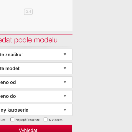
edat podle modelu
te značku:
te model:
beno od
beno do
ny karoserie
ouze:
Nejlepší recenze
S videem