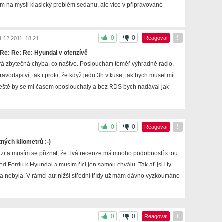
ám na mysli klasický problém sedanu, ale více v připravované
0
0
!
Reagovat
1.12.2011 18:21
 Re: Re: Re: Hyundai v ofenzívě
ová zbytečná chyba, co naštve. Poslouchám téměř výhradně radio,
avodajství, tak i proto, že když jedu 3h v kuse, tak bych musel mít
ště by se mi časem oposlouchaly a bez RDS bych nadával jak
0
0
!
Reagovat
tných kilometrů :-)
zi a musím se přiznat, že Tvá recenze má mnoho podobností s tou
od Fordu k Hyundai a musím říci jen samou chválu. Tak ať jsi i ty
 nebyla. V rámci aut nižší střední třídy už mám dávno vyzkoumáno
0
0
!
Reagovat