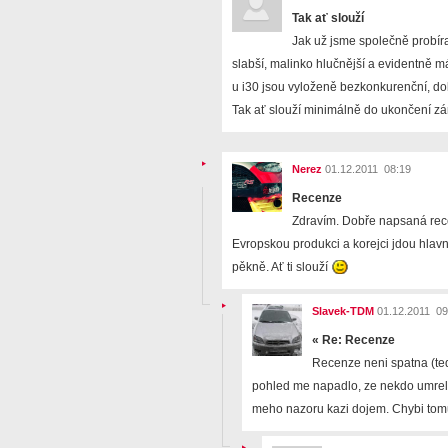
Tak ať slouží
Jak už jsme společně probíral
slabší, malinko hlučnější a evidentně 
u i30 jsou vyloženě bezkonkurenční, do
Tak ať slouží minimálně do ukončení z
Nerez
01.12.2011 08:19
Recenze
Zdravím. Dobře napsaná recen
Evropskou produkci a korejci jdou hlavn
pěkně. Ať ti slouží
Slavek-TDM
01.12.2011 09
«
Re: Recenze
Recenze neni spatna (ted
pohled me napadlo, ze nekdo umrel.
meho nazoru kazi dojem. Chybi tomu