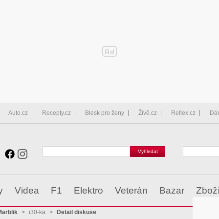
Auto.cz
Recepty.cz
Blesk pro ženy
Živě.cz
Reflex.cz
Dá
y
Videa
F1
Elektro
Veterán
Bazar
Zbož
arblik
>
i30-ka
>
Detail diskuse