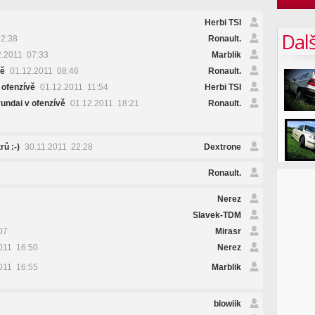
Herbi TSI
Dalš
2:38
Ronault.
.2011 07:33
Marblik
vě
01.12.2011 08:46
Ronault.
 ofenzívě
01.12.2011 11:54
Herbi TSI
undai v ofenzívě
01.12.2011 18:21
Ronault.
rů :-)
30.11.2011 22:28
Dextrone
Ronault.
Nerez
Slavek-TDM
07
Mirasr
011 16:50
Nerez
011 16:55
Marblik
blowiik