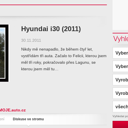
Hyundai i30 (2011)
Vyhl
30.11.2011
Nikdy mě nenapadlo, že během čtyř let,
Vyber
vystřídám tři auta. Začalo to Felicii, kterou jsem
měl tři roky, pokračovalo přes Lagunu, se
Vyber
kterou jsem měl tu…
Vyro
Vyro
všech
MOJE.auto.cz
Vyhledat p
ení
Diskuse ve stromu