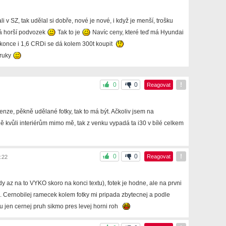
i v SZ, tak udělal si dobře, nové je nové, i když je menší, trošku
má horší podvozek
Tak to je
Navíc ceny, které teď má Hyundai
konce i 1,6 CRDi se dá kolem 300t koupit
áruky
0
0
!
Reagovat
ze, pěkně udělané fotky, tak to má být. Ačkoliv jsem na
ě kvůli interiérům mimo mě, tak z venku vypadá ta i30 v bílé celkem
0
0
!
Reagovat
:22
y az na to VYKO skoro na konci textu), fotek je hodne, ale na prvni
 Cernobilej ramecek kolem fotky mi pripada zbytecnej a podle
 jen cernej pruh sikmo pres levej horni roh