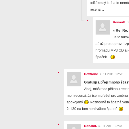
odfláknutý kufr a to nem
recenzi...
Ronault.
0
«
Re: Re:
Je to tak
ať už pro dopravní zpr
hromadu MP3 CD a je
špaček...
Dextrone
30.11.2011 22:28
Gratuliji a přeji mnoho šťas
Ahoj, máš moc pěknou recen
mojí recenzí. Já jsem přešel pro změnu 
spokojený
Rozhodně to špatná volba
že i30 na tom není vůbec špatně
Ronault.
30.11.2011 22:34