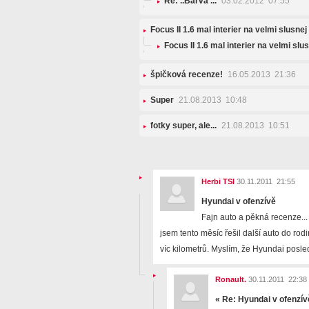
Re: ..Barva ...
03.02.2012 07:55
Focus II 1.6 mal interier na velmi slusne
Focus II 1.6 mal interier na velmi sl
špičková recenze!
16.05.2013 21:36
Super
21.08.2013 10:48
fotky super, ale...
21.08.2013 10:51
Herbi TSI
30.11.2011 21:55
Hyundai v ofenzívě
Fajn auto a pěkná recenze... 
jsem tento měsíc řešil další auto do rod
víc kilometrů. Myslím, že Hyundai posl
Ronault.
30.11.2011 22:38
«
Re: Hyundai v ofenzív