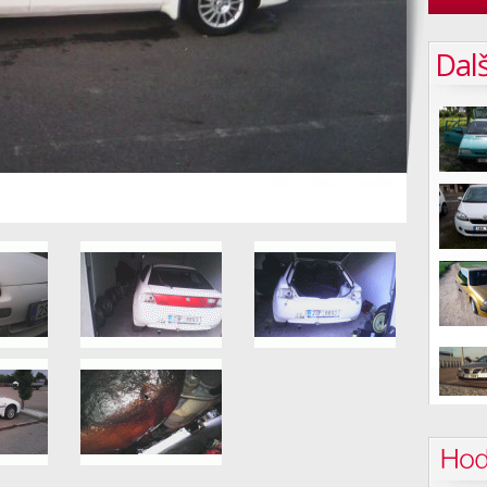
Dalš
Hod