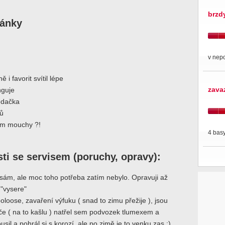
brzd
ránky
v nep
 i favorit svítil lépe
zava
nguje
edačka
lů
tom mouchy ?!
4 basy
ti se servisem (poruchy, opravy):
sám, ale moc toho potřeba zatím nebylo. Opravuji až
 "vysere"
loose, zavaření výfuku ( snad to zimu přežije ), jsou
če ( na to kašlu ) natřel sem podvozek tlumexem a
usil a pohrál si s korozí, ale po zimě je to venku zas :)