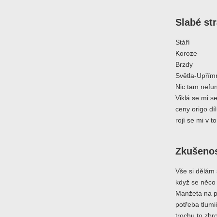
Slabé st
Stáří
Koroze
Brzdy
Světla-Upřímně
Nic tam nefu
Viklá se mi s
ceny origo dí
rojí se mi v 
Zkušenos
Vše si dělám 
když se něco
Manžeta na po
potřeba tlumi
trochu to zbro