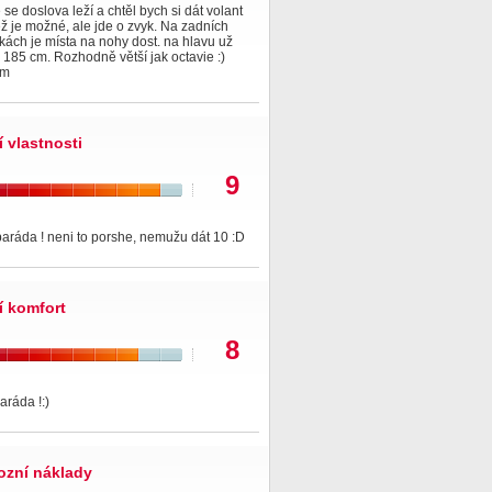
 se doslova leží a chtěl bych si dát volant
ž je možné, ale jde o zvyk. Na zadních
ách je místa na nohy dost. na hlavu už
 185 cm. Rozhodně větší jak octavie :)
ím
í vlastnosti
9
paráda ! neni to porshe, nemužu dát 10 :D
í komfort
8
aráda !:)
ozní náklady