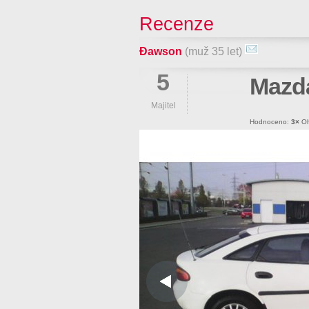
Recenze
Đawson
(muž 35 let)
5
Mazda
Majitel
Hodnoceno:
3×
Oh