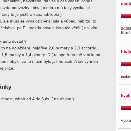
í, nenakloní, nevytřese, dá vše v čas vědět! Honda
spot
azda podvozky ! btw ( almera má taky vynikající
 tady to je ještě o kapánek lepší )
, ale musí se vynaložit větší síla a vůbec, nebrzdí to
očekával. po FL mazda dávala kotouče větší ( asi vím
8/100
litrov
k autu dostal ?
to na doježdění, nejdříve 2,0 primery a 2,0 accordy..
hluč
n 1,5 mazdy a 1,4 almery :D ( ta spotřeba mě vrátila na
oc nebylo, za to mazd bylo jak housek. A tak vyhrála
nejblíže.
motor 
ránky
kval
tichost, zátah od 4 do 6 tis. ( na objem )
v pořá