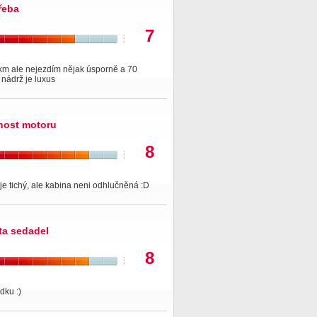
řeba
7
km ale nejezdím nějak úsporně a 70
á nádrž je luxus
nost motoru
8
je tichý, ale kabina neni odhlučněná :D
ita sedadel
8
dku :)