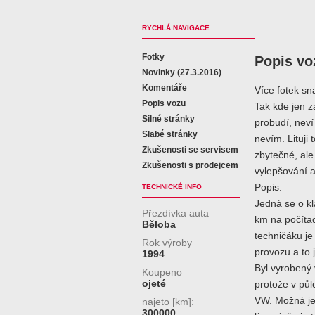
RYCHLÁ NAVIGACE
Fotky
Popis vo
Novinky (27.3.2016)
Komentáře
Více fotek sn
Popis vozu
Tak kde jen z
Silné stránky
probudí, neví
Slabé stránky
nevím. Lituji
Zkušenosti se servisem
zbytečné, ale 
Zkušenosti s prodejcem
vylepšování a 
Popis:
TECHNICKÉ INFO
Jedná se o kl
Přezdívka auta
km na počítad
Běloba
techničáku j
Rok výroby
provozu a to 
1994
Byl vyrobený 
Koupeno
ojeté
protože v půl
VW. Možná je 
najeto [km]:
300000