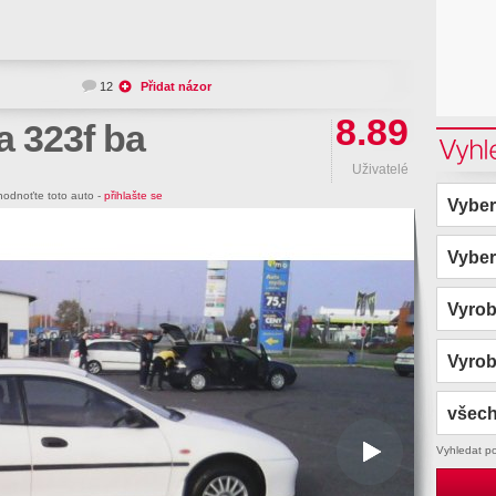
12
Přidat názor
8.89
 323f ba
Vyhl
Uživatelé
odnoťte toto auto -
přihlašte se
Vyber
Vyber
Vyro
Vyro
všech
Vyhledat p