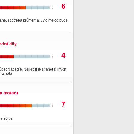
6
rahé, spotřeba průměrná. uvidíme co bude
adní díly
4
vůbec tragédie. Nejlepší je shánět z jiných
na netu
n motoru
7
je 90 ps