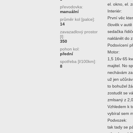
el. okno, el. 
převodovka:
Interiér:
manuální
První věc kte
průměr kol [palce]:
14
člověk v autě
sedačka řidi
zavazadlový prostor
[l]:
naklánět do 
350
Podsvícení př
pohon kol:
Motor:
přední
1,5 16v 65 kw 
spotřeba [l/100km]:
majitel. No s
8
nechávám za 
už jen učůráv
to bohužel žá
zostudit se 
zmlsaný z 2,0
Vzhledem k to
vybíral sem m
Podvozek:
tak tady se p