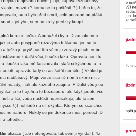
 to nějaká utajovaná edice :) jojo, kupovat vzduchový
V autě
výš ne
 a vlastnit mazdu ? komu se to poštěstí ?:) I přes to, že
sedačk
ungovalo, auto bylo před smrtí, celé posrané od ptáků
jen do
zdrav
 snad z jettyho, sem ho za ty penízky koupil.
 plná koroze. tečka. A bohužel i kytu :D zaujalo mne
jízdn
, jak je auto posypané rezavýma tečkama, jen se to
m a tečka je pryč! pod tím vším je zdravý plech, nebo
 dostáváme k další věci, tlouška laku. Opravdu neni to
 a tlouška laku mě fascinovala, stačí si kýchnout a ta
To je 
 odletí, opravdu tady se asi šetřit nemělo :) Vzhled je
ela nadšasový. Moje verze sice už nemá skoro nic z
lní mazdy, i tak ale každého zaujme :P Další věc jsou
jízdn
nka! je to frajeřina to bezesporu, ale když jedete vše
hučí a fičí, voda naštěstí neprosakuje, ale to sem
 myčce !:)) nehledě na el. okýnka. Kterým se sice chce
opět p
 moc ne nahoru. Někdy se jim dokonce musí pomoct :D
 u tohodle..
prov
 klimatizace ( ale nefungovala, tak sem jí vyndal ), 4x