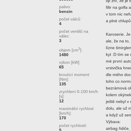
líp zní, že je
palivo:
filtr na golfa
benzin
v tom nic nef
počet válců:
a plné chlupů
4
počet ventilů na
Karoserie. Je
válec:
3
ale, že na to
lízne šmirgle
3
objem [cm
]:
kyt :D tím se
1480
mé první auto
výkon [kW]:
65
vrstvička hned
kroutící moment
dle mého doc
[Nm]:
toho co normá
135
bezrámová oký
zrychlení 0-100 km/h
kolem okýnek 
[s]:
12
ještě nebyl v
dolu, ale už
maximální rychlost
[km/h]:
a když už sem
170
Výbava:
počet rychlostí:
airbag řidiče,
5