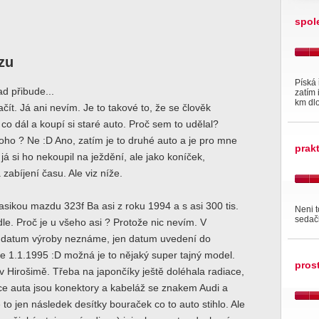
spol
zu
Píská 
ad přibude...
zatím 
km dlo
ačít. Já ani nevím. Je to takové to, že se člověk
 co dál a koupí si staré auto. Proč sem to udělal?
 toho ? Ne :D Ano, zatím je to druhé auto a je pro mne
prak
já si ho nekoupil na ježdění, ale jako koníček,
zabíjení času. Ale viz níže.
asikou mazdu 323f Ba asi z roku 1994 a s asi 300 tis.
Neni 
sedačk
le. Proč je u všeho asi ? Protože nic nevím. V
e datum výroby neznáme, jen datum uvedení do
je 1.1.1995 :D možná je to nějaký super tajný model.
pros
v Hirošimě. Třeba na japončíky ještě doléhala radiace,
ce auta jsou konektory a kabeláž se znakem Audi a
to jen následek desítky bouraček co to auto stihlo. Ale