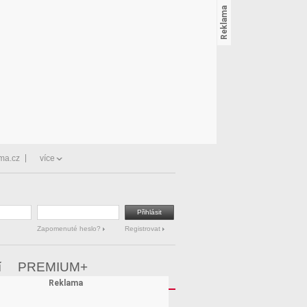
ma.cz
více
Zapomenuté heslo?
Registrovat
í
PREMIUM+