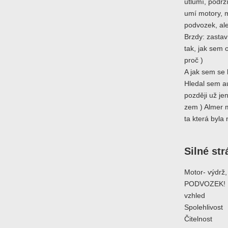
utlumí, podrž
umí motory, m
podvozek, ale
Brzdy: zastaví
tak, jak sem 
proč )
A jak sem se 
Hledal sem au
později už je
zem ) Almer m
ta která byla 
Silné st
Motor- výdrž, 
PODVOZEK!
vzhled
Spolehlivost
Čitelnost