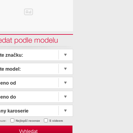
edat podle modelu
te značku:
te model:
beno od
beno do
ny karoserie
ouze:
Nejlepší recenze
S videem