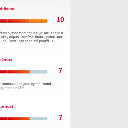
ehlivost
10
řemen, moc toho nefunguje, ale jede to a
i vždy dojelo. Uvidíme, mám v plánu 300
uhou cestu, tak snad mě podrží :D
tičnost
7
to kombajn a nejdou vyndat zadní
y, proto ubírám
tornost
7