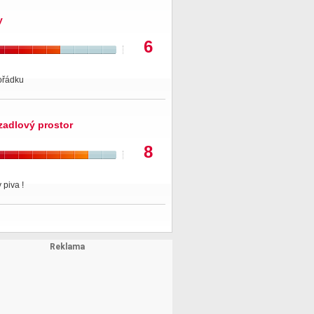
y
6
ořádku
zadlový prostor
8
 piva !