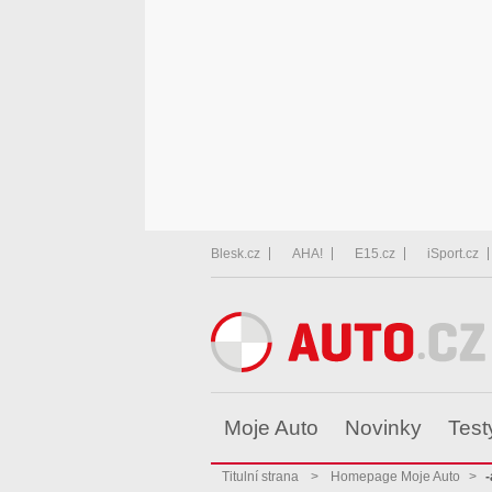
Blesk.cz
AHA!
E15.cz
iSport.cz
Moje Auto
Novinky
Test
Titulní strana
>
Homepage Moje Auto
>