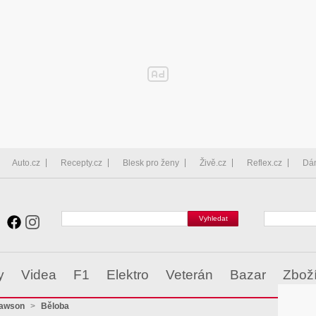
Auto.cz
Recepty.cz
Blesk pro ženy
Živě.cz
Reflex.cz
Dá
y
Videa
F1
Elektro
Veterán
Bazar
Zbož
-awson
>
Běloba