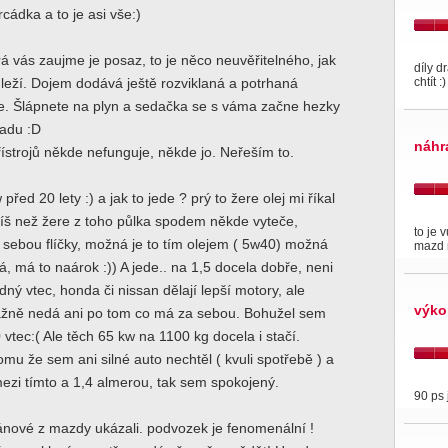
zrcádka a to je asi vše:)
rá vás zaujme je posaz, to je něco neuvěřitelného, jak
díly d
chtít :)
 leží. Dojem dodává ještě rozviklaná a potrhaná
če. Šlápnete na plyn a sedačka se s váma začne hezky
zadu :D
náhr
ístrojů někde nefunguje, někde jo. Neřeším to.
před 20 lety :) a jak to jede ? prý to žere olej mi říkal
píš než žere z toho půlka spodem někde vyteče,
to je 
sebou flíčky, možná je to tím olejem ( 5w40) možná
mazd 
á, má to naárok :)) A jede.. na 1,5 docela dobře, neni
dný vtec, honda či nissan dělají lepší motory, ale
výko
vážně nedá ani po tom co má za sebou. Bohužel sem
 vtec:( Ale těch 65 kw na 1100 kg docela i stačí.
mu že sem ani silné auto nechtěl ( kvuli spotřebě ) a
ezi tímto a 1,4 almerou, tak sem spokojený.
90 ps 
ánové z mazdy ukázali. podvozek je fenomenální !