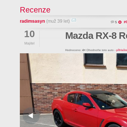
Recenze
radimsasyn
(muž 39 let)
5
Př
10
Mazda RX-8 R
Majitel
Hodnoceno:
4×
Ohodnoťte toto auto -
přihlašt