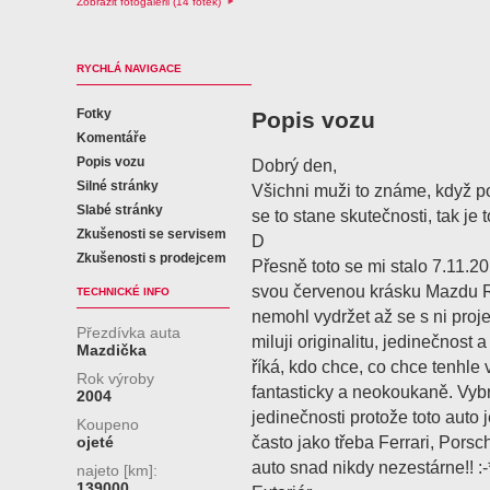
Zobrazit fotogalerii (14 fotek)
RYCHLÁ NAVIGACE
Fotky
Popis vozu
Komentáře
Popis vozu
Dobrý den,
Silné stránky
Všichni muži to známe, když p
Slabé stránky
se to stane skutečnosti, tak je
Zkušenosti se servisem
D
Zkušenosti s prodejcem
Přesně toto se mi stalo 7.11.2
svou červenou krásku Mazdu 
TECHNICKÉ INFO
nemohl vydržet až se s ni proj
Přezdívka auta
miluji originalitu, jedinečnost 
Mazdička
říká, kdo chce, co chce tenhle
Rok výroby
fantasticky a neokoukaně. Vybr
2004
jedinečnosti protože toto auto j
Koupeno
často jako třeba Ferrari, Porsch
ojeté
auto snad nikdy nezestárne!! :-
najeto [km]:
139000