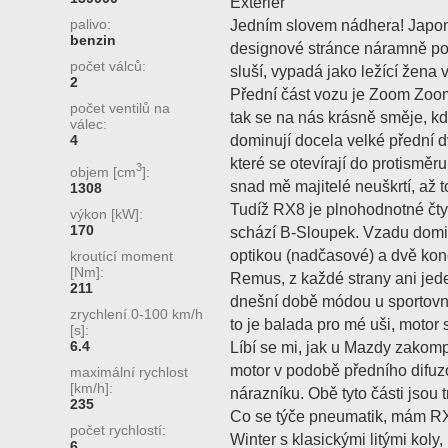
Exteriér
palivo:
Jedním slovem nádhera! Japon
benzin
designové stránce náramně p
počet válců:
sluší, vypadá jako ležící žena
2
Přední část vozu je Zoom Zoom,
počet ventilů na
tak se na nás krásně směje, k
válec:
dominují docela velké přední dv
4
které se otevírají do protisměr
3
objem [cm
]:
snad mě majitelé neuškrtí, až to
1308
Tudíž RX8 je plnohodnotné čt
výkon [kW]:
170
schází B-Sloupek. Vzadu domin
optikou (nadčasové) a dvě ko
kroutící moment
[Nm]:
Remus, z každé strany ani jeden
211
dnešní době módou u sportovní
zrychlení 0-100 km/h
to je balada pro mé uši, motor 
[s]:
6.4
Líbí se mi, jak u Mazdy zako
motor v podobě předního difuz
maximální rychlost
[km/h]:
nárazníku. Obě tyto části jsou 
235
Co se týče pneumatik, mám RX
počet rychlostí:
Winter s klasickými litými koly,
6