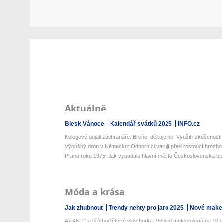
Aktuálně
Blesk Vánoce
Kalendář svátků 2025
INFO.cz
Kolegové dojali záchranáře: Broňo, děkujeme! Využil i zkušenosti z
Výbušný dron v Německu: Odborníci varují před rostoucí hrozbou
Praha roku 1975: Jak vypadalo hlavní město Československa bez 
Móda a krása
Jak zhubnout
Trendy nehty pro jaro 2025
Nové make-
Až 48 °C a příchod čtvrté vlny horka. Výhled meteorologů na 10 dn