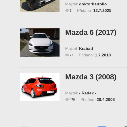
Majitel:
doktorbartollo
Přidáno:
12.7.2025
8
Mazda 6 (2017)
Majitel:
Krabatt
Přidáno:
1.7.2018
77
Mazda 3 (2008)
Majitel:
- Radek -
Přidáno:
20.4.2008
479