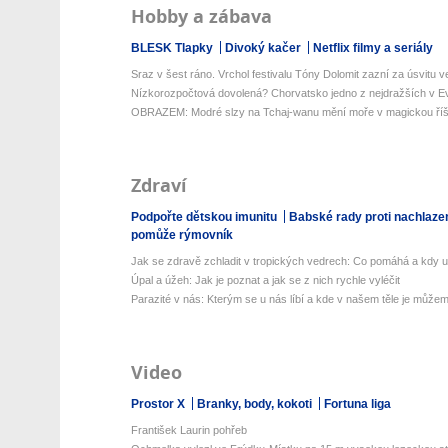
Hobby a zábava
BLESK Tlapky
Divoký kačer
Netflix filmy a seriály
Sraz v šest ráno. Vrchol festivalu Tóny Dolomit zazní za úsvitu ve
Nízkorozpočtová dovolená? Chorvatsko jedno z nejdražších v Ev
OBRAZEM: Modré slzy na Tchaj-wanu mění moře v magickou říš
Zdraví
Podpořte dětskou imunitu
Babské rady proti nachlaze
pomůže rýmovník
Jak se zdravě zchladit v tropických vedrech: Co pomáhá a kdy už 
Úpal a úžeh: Jak je poznat a jak se z nich rychle vyléčit
Parazité v nás: Kterým se u nás líbí a kde v našem těle je můžeme
Video
Prostor X
Branky, body, kokoti
Fortuna liga
František Laurin pohřeb