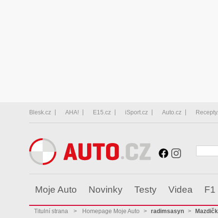
Blesk.cz
AHA!
E15.cz
iSport.cz
Auto.cz
Recepty
Moje Auto
Novinky
Testy
Videa
F1
Titulní strana
>
Homepage Moje Auto
>
radimsasyn
>
Mazdič