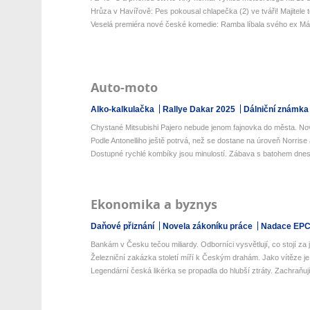
Hrůza v Havířově: Pes pokousal chlapečka (2) ve tváři! Majitele t
Veselá premiéra nové české komedie: Ramba líbala svého ex Mád
Auto-moto
Alko-kalkulačka
Rallye Dakar 2025
Dálniční známka
Chystané Mitsubishi Pajero nebude jenom fajnovka do města. Nová
Podle Antonelliho ještě potrvá, než se dostane na úroveň Norrise a
Dostupné rychlé kombíky jsou minulostí. Zábava s batohem dnes 
Ekonomika a byznys
Daňové přiznání
Novela zákoníku práce
Nadace EP
Bankám v Česku tečou miliardy. Odborníci vysvětlují, co stojí za je
Železniční zakázka století míří k Českým drahám. Jako vítěze je 
Legendární česká likérka se propadla do hlubší ztráty. Zachraňují j