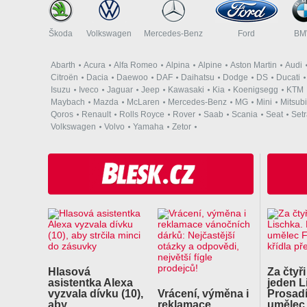
Škoda
Volkswagen
Mercedes-Benz
Ford
B
Abarth
Acura
Alfa Romeo
Alpina
Alpine
Aston Martin
Audi
Citroën
Dacia
Daewoo
DAF
Daihatsu
Dodge
DS
Ducati
Isuzu
Iveco
Jaguar
Jeep
Kawasaki
Kia
Koenigsegg
KTM
Maybach
Mazda
McLaren
Mercedes-Benz
MG
Mini
Mitsubi
Qoros
Renault
Rolls Royce
Rover
Saab
Scania
Seat
Set
Volkswagen
Volvo
Yamaha
Zetor
Hlasová
Za čtyři
asistentka Alexa
jeden L
vyzvala dívku (10),
Vrácení, výměna i
Prosadí
aby…
reklamace
uměle