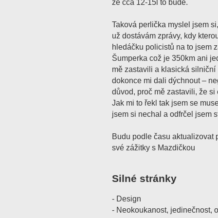
že cca 12-15l to bude.
Taková perlička myslel jsem si
už dostávám zprávy, kdy ktero
hledáčku policistů na to jsem
Šumperka což je 350km ani jed
mě zastavili a klasická silniční
dokonce mi dali dýchnout – nega
důvod, proč mě zastavili, že si
Jak mi to řekl tak jsem se mus
jsem si nechal a odfrčel jsem s
Budu podle času aktualizovat p
své zážitky s Mazdičkou
Silné stránky
- Design
- Neokoukanost, jedinečnost, or