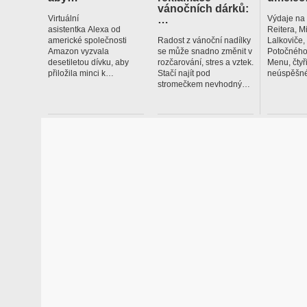
vánočních dárků:
…
Virtuální
Výdaje na
asistentka Alexa od
Reitera, M
americké společnosti
Radost z vánoční nadílky
Lalkoviče
Amazon vyzvala
se může snadno změnit v
Potočného
desetiletou dívku, aby
rozčarování, stres a vztek.
Menu, čtyř
přiložila minci k…
Stačí najít pod
neúspěšné
stromečkem nevhodný…