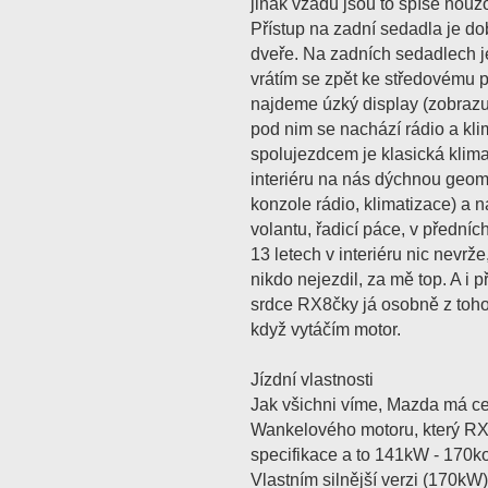
jinak vzadu jsou to spíše nouzo
Přístup na zadní sedadla je dob
dveře. Na zadních sedadlech je
vrátím se zpět ke středovému 
najdeme úzký display (zobrazuj
pod nim se nachází rádio a kli
spolujezdcem je klasická klima
interiéru na nás dýchnou geome
konzole rádio, klimatizace) a 
volantu, řadicí páce, v přední
13 letech v interiéru nic nevrže
nikdo nejezdil, za mě top. A i p
srdce RX8čky já osobně z toh
když vytáčím motor.
Jízdní vlastnosti
Jak všichni víme, Mazda má cer
Wankelového motoru, který RX
specifikace a to 141kW - 170k
Vlastním silnější verzi (170kW)