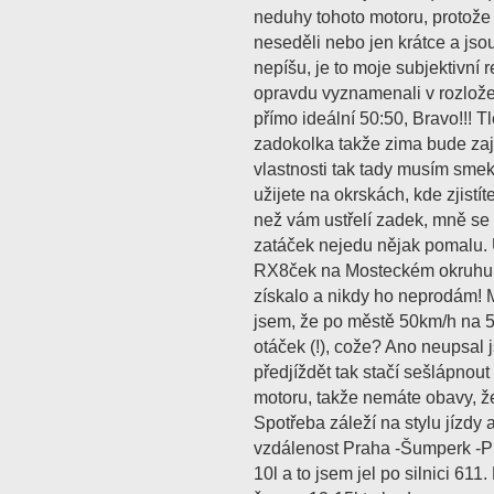
neduhy tohoto motoru, protože 
neseděli nebo jen krátce a jsou
nepíšu, je to moje subjektivní
opravdu vyznamenali v rozlože
přímo ideální 50:50, Bravo!!! 
zadokolka takže zima bude zaj
vlastnosti tak tady musím sme
užijete na okrskách, kde zjistít
než vám ustřelí zadek, mně se t
zatáček nejedu nějak pomalu.
RX8ček na Mosteckém okruhu. 
získalo a nikdy ho neprodám! Mo
jsem, že po městě 50km/h na 5t
otáček (!), cože? Ano neupsal 
předjíždět tak stačí sešlápnout 
motoru, takže nemáte obavy, ž
Spotřeba záleží na stylu jízdy 
vzdálenost Praha -Šumperk -Pr
10l a to jsem jel po silnici 61