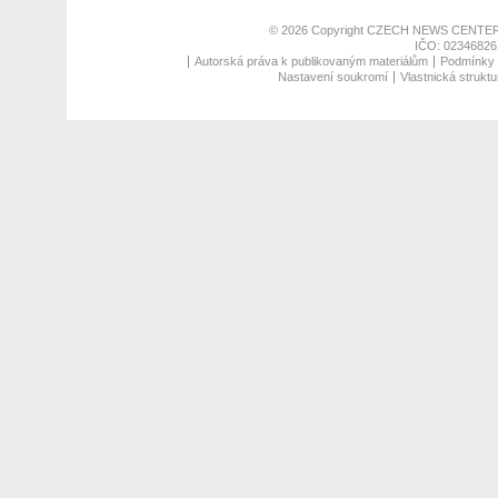
© 2026 Copyright
CZECH NEWS CENTER
IČO: 02346826,
Autorská práva k publikovaným materiálům
Podmínky p
Nastavení soukromí
Vlastnická struktu