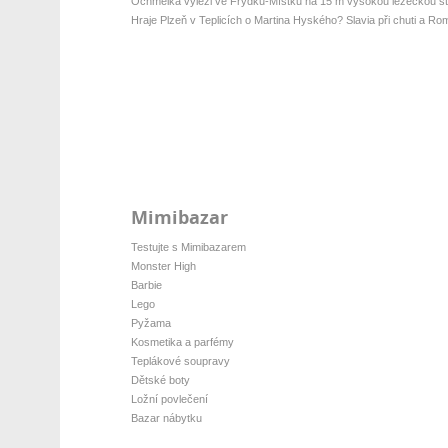
Ochmelka vylezl ve Frýdku-Místku na 15 m vysokou lezeckou stě
Hraje Plzeň v Teplicích o Martina Hyského? Slavia při chuti a Ro
Mimibazar
Testujte s Mimibazarem
Monster High
Barbie
Lego
Pyžama
Kosmetika a parfémy
Teplákové soupravy
Dětské boty
Ložní povlečení
Bazar nábytku