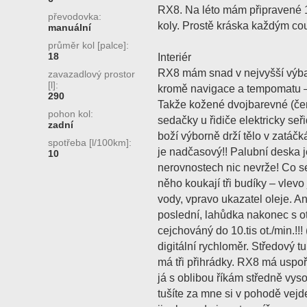
RX8. Na léto mám připravené 1
převodovka:
koly. Prostě kráska každým co
manuální
průměr kol [palce]:
18
Interiér
RX8 mám snad v nejvyšší výbav
zavazadlový prostor
[l]:
kromě navigace a tempomatu – t
290
Takže kožené dvojbarevné (čer
pohon kol:
sedačky u řidiče elektricky seři
zadní
boží výborně drží tělo v zatáčkác
spotřeba [l/100km]:
je nadčasový!! Palubní deska j
10
nerovnostech nic nevrže! Co se
něho koukají tři budíky – vlevo 
vody, vpravo ukazatel oleje. A
poslední, lahůdka nakonec s o
cejchováný do 10.tis ot./min.!!!
digitální rychloměr. Středový t
má tři přihrádky. RX8 má uspoř
já s oblibou říkám středně vyso
tušíte za mne si v pohodě vej