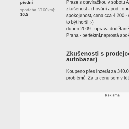
Praze s otevíračkou v sobotu A
přední
zkušenost - chování apod., op
spotřeba [l/100km]:
10.5
spokojenost, cena cca 4.200,- 
to být horší :-)
duben 2009 - oprava dodělané
Praha - perfektní,naprostá spo
Zkušenosti s prodejc
autobazar)
Koupeno přes inzerát za 340.0
problémů. Za tu cenu sem v tét