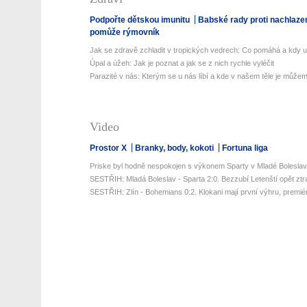
Podpořte dětskou imunitu
Babské rady proti nachlaze
pomůže rýmovník
Jak se zdravě zchladit v tropických vedrech: Co pomáhá a kdy už 
Úpal a úžeh: Jak je poznat a jak se z nich rychle vyléčit
Parazité v nás: Kterým se u nás líbí a kde v našem těle je můžeme
Video
Prostor X
Branky, body, kokoti
Fortuna liga
Priske byl hodně nespokojen s výkonem Sparty v Mladé Boleslav
SESTŘIH: Mladá Boleslav - Sparta 2:0. Bezzubí Letenští opět ztratil
SESTŘIH: Zlín - Bohemians 0:2. Klokani mají první výhru, premiér