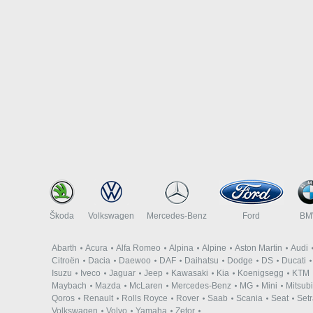
Škoda
Volkswagen
Mercedes-Benz
Ford
B
Abarth
Acura
Alfa Romeo
Alpina
Alpine
Aston Martin
Audi
Citroën
Dacia
Daewoo
DAF
Daihatsu
Dodge
DS
Ducati
Isuzu
Iveco
Jaguar
Jeep
Kawasaki
Kia
Koenigsegg
KTM
Maybach
Mazda
McLaren
Mercedes-Benz
MG
Mini
Mitsubi
Qoros
Renault
Rolls Royce
Rover
Saab
Scania
Seat
Set
Volkswagen
Volvo
Yamaha
Zetor