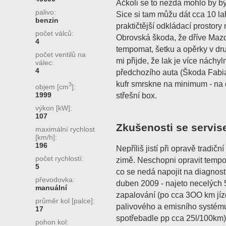
Ačkoli se to nezdá mohlo by bý
palivo:
Sice si tam můžu dát cca 10 lahv
benzin
praktičtější odkládací prostory
počet válců:
Obrovská škoda, že dříve Maz
4
tempomat, šetku a opěrky v dr
počet ventilů na
mi přijde, že lak je více náchy
válec:
4
předchozího auta (Škoda Fabia)
kufr smrskne na minimum - na d
3
objem [cm
]:
1999
střešní box.
výkon [kW]:
107
Zkušenosti se servis
maximální rychlost
[km/h]:
196
Nepříliš jistí při opravě tradičn
počet rychlostí:
zimě. Neschopni opravit tempo
5
co se nedá napojit na diagnosti
převodovka:
duben 2009 - najeto necelých 
manuální
zapalování (po cca 3OO km jízd
průměr kol [palce]:
palivového a emisního systému
17
spotřebadle pp cca 25l/100km),
pohon kol: