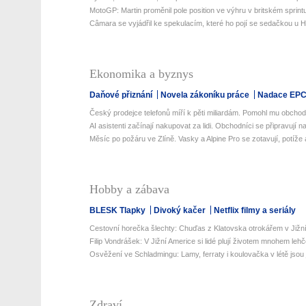
MotoGP: Martin proměnil pole position ve výhru v britském sprint
Câmara se vyjádřil ke spekulacím, které ho pojí se sedačkou u 
Ekonomika a byznys
Daňové přiznání
Novela zákoníku práce
Nadace EP
Český prodejce telefonů míří k pěti miliardám. Pomohl mu obchod
AI asistenti začínají nakupovat za lidi. Obchodníci se připravují na
Měsíc po požáru ve Zlíně. Vasky a Alpine Pro se zotavují, potíže al
Hobby a zábava
BLESK Tlapky
Divoký kačer
Netflix filmy a seriály
Cestovní horečka šlechty: Chuďas z Klatovska otrokářem v Jižn
Filip Vondrášek: V Jižní Americe si lidé plují životem mnohem lehčej
Osvěžení ve Schladmingu: Lamy, ferraty i koulovačka v létě jsou j
Zdraví