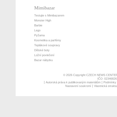
Mimibazar
Testujte s Mimibazarem
Monster High
Barbie
Lego
Pyžama
Kosmetika a parfémy
Teplákové soupravy
Dětské boty
Ložní povlečení
Bazar nábytku
© 2026 Copyright
CZECH NEWS CENTER
IČO: 02346826,
Autorská práva k publikovaným materiálům
Podmínky p
Nastavení soukromí
Vlastnická struktu