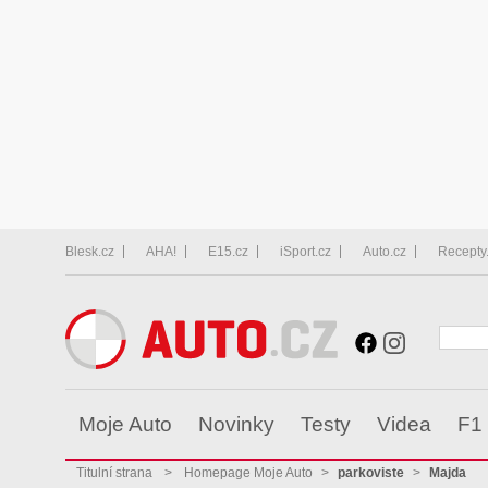
Blesk.cz
AHA!
E15.cz
iSport.cz
Auto.cz
Recepty
Moje Auto
Novinky
Testy
Videa
F1
Titulní strana
>
Homepage Moje Auto
>
parkoviste
>
Majda