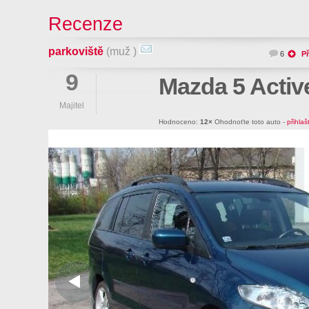
Recenze
parkoviště
(muž )
6
Př
9
Mazda 5 Activ
Majitel
Hodnoceno:
12×
Ohodnoťte toto auto -
přihlaš