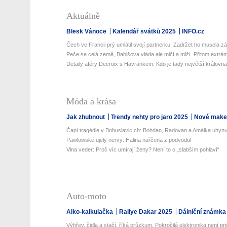
Aktuálně
Blesk Vánoce
Kalendář svátků 2025
INFO.cz
Čech ve Francii prý umlátil svojí partnerku: Zadržet ho musela zá
Peče se celá země, Babišova vláda ale mlčí a mlží. Přitom extrém
Detaily aféry Decroix s Havránkem: Kdo je tady největší královn
Móda a krása
Jak zhubnout
Trendy nehty pro jaro 2025
Nové make-
Čapí tragédie v Bohuslavicích: Bohdan, Radovan a Amálka uhynul
Pawlowské ujely nervy: Halina nařčena z podvodu!
Vlna veder: Proč víc umírají ženy? Není to o „slabším pohlaví“
Auto-moto
Alko-kalkulačka
Rallye Dakar 2025
Dálniční známka
Výhřev, čidla a stačí, říká průzkum. Pokročilá elektronika není prio