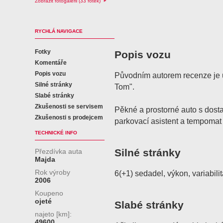
Zobrazit fotogalerii (33 fotek)
RYCHLÁ NAVIGACE
Fotky
Popis vozu
Komentáře
Popis vozu
Původním autorem recenze je u
Silné stránky
Tom".
Slabé stránky
Zkušenosti se servisem
Pěkné a prostorné auto s dos
Zkušenosti s prodejcem
parkovací asistent a tempomat
TECHNICKÉ INFO
Silné stránky
Přezdívka auta
Majda
Rok výroby
6(+1) sedadel, výkon, variabilit
2006
Koupeno
ojeté
Slabé stránky
najeto [km]:
49600