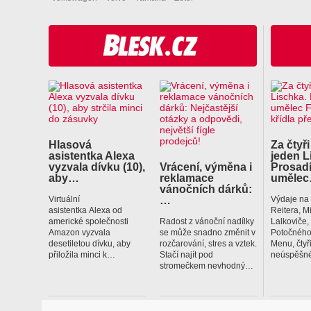
Hlasová
Za čtyři
asistentka Alexa
jeden L
vyzvala dívku (10),
Vrácení, výměna i
Prosadí
aby…
reklamace
uměle
vánočních dárků:
…
Virtuální
Výdaje na
asistentka Alexa od
Reitera, M
americké společnosti
Radost z vánoční nadílky
Lalkoviče
Amazon vyzvala
se může snadno změnit v
Potočného
desetiletou dívku, aby
rozčarování, stres a vztek.
Menu, čtyř
přiložila minci k…
Stačí najít pod
neúspěšné
stromečkem nevhodný…