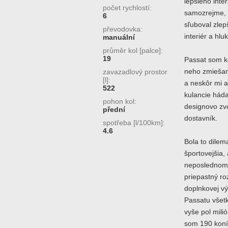
lepšieho inte
počet rychlostí:
samozrejme, a
6
sľuboval zlep
převodovka:
interiér a hluk
manuální
průměr kol [palce]:
19
Passat som ke
neho zmiešan
zavazadlový prostor
[l]:
a neskôr mi a
522
kulancie háda
pohon kol:
designovo zvo
přední
dostavník.
spotřeba [l/100km]:
4.6
Bola to dilem
športovejšia,
neposlednom r
priepastný ro
doplnkovej v
Passatu všet
vyše pol mili
som 190 koní 