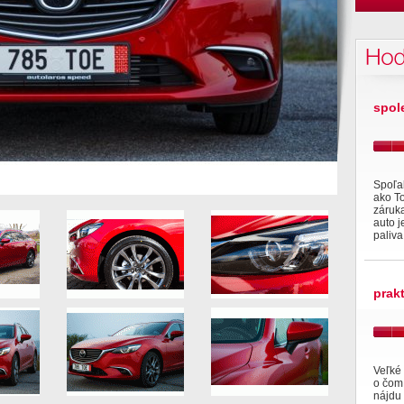
Hod
spol
Spoľa
ako To
záruka
auto j
paliva
prak
Veľké 
o čom.
nájdu 