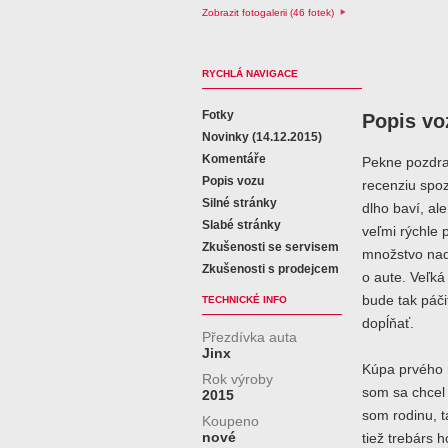
Zobrazit fotogalerii (46 fotek)
RYCHLÁ NAVIGACE
Fotky
Popis vo
Novinky (14.12.2015)
Komentáře
Pekne pozdra
Popis vozu
recenziu spo
Silné stránky
dlho baví, al
Slabé stránky
veľmi rýchle p
Zkušenosti se servisem
množstvo nadš
Zkušenosti s prodejcem
o aute. Veľká
bude tak páči
TECHNICKÉ INFO
dopĺňať.
Přezdívka auta
Jinx
Kúpa prvého n
Rok výroby
som sa chcel 
2015
som rodinu, t
Koupeno
nové
tiež trebárs 