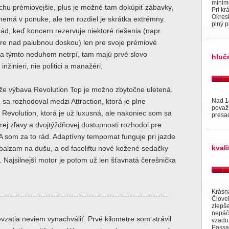
minim
chu prémiovejšie, plus je možné tam dokúpiť zábavky,
Pri kr
Okres
emá v ponuke, ale ten rozdiel je skrátka extrémny.
plný p
d, keď koncern rezervuje niektoré riešenia (napr.
re nad palubnou doskou) len pre svoje prémiové
a týmto neduhom netrpí, tam majú prvé slovo
hluč
 inžinieri, nie politici a manažéri.
že výbava Revolution Top je možno zbytočne uletená.
Nad 1
a rozhodoval medzi Attraction, ktorá je plne
považ
 Revolution, ktorá je už luxusná, ale nakoniec som sa
presad
ej zľavy a dvojtýždňovej dostupnosti rozhodol pre
 A som za to rád. Adaptívny tempomat funguje pri jazde
kval
balzam na dušu, a od faceliftu nové kožené sedačky
. Najsilnejší motor je potom už len šťavnatá čerešnička
Krásn
------------------------------------------------------------------
Človek
zlepše
nepáči
evzatia neviem vynachváliť. Prvé kilometre som strávil
vzadu,
Passat