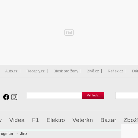
Auto.cz
Recepty.cz
Blesk pro ženy
Živě.cz
Reflex.cz
Dá
y
Videa
F1
Elektro
Veterán
Bazar
Zbož
frogman
>
Jinx