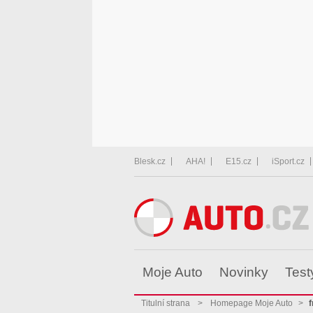
Blesk.cz
AHA!
E15.cz
iSport.cz
Moje Auto
Novinky
Test
Titulní strana
>
Homepage Moje Auto
>