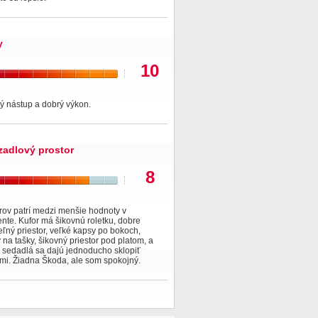
y
10
ý nástup a dobrý výkon.
zadlový prostor
8
trov patrí medzi menšie hodnoty v
te. Kufor má šikovnú roletku, dobre
eľný priestor, veľké kapsy po bokoch,
 na tašky, šikovný priestor pod platom, a
 sedadlá sa dajú jednoducho sklopiť
mi. Žiadna Škoda, ale som spokojný.