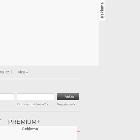
ma.cz
více
Zapomenuté heslo?
Registrovat
í
PREMIUM+