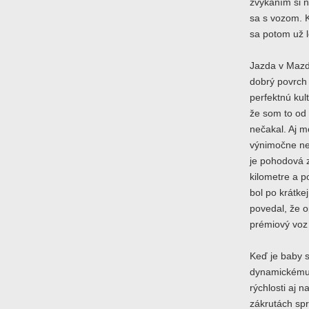
zvykaním si n
sa s vozom. 
sa potom už l
Jazda v Mazd
dobrý povrch 
perfektnú kult
že som to od 
nečakal. Aj m
výnimočne ne
je pohodová z
kilometre a p
bol po krátkej
povedal, že o
prémiový voz
Keď je baby s
dynamickému 
rýchlosti aj 
zákrutách sp