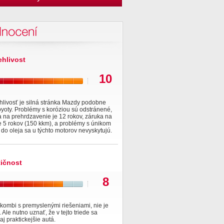
nocení
ehlivost
10
hlivosť je silná stránka Mazdy podobne
yoty. Problémy s koróziou sú odstránené,
 na prehrdzavenie je 12 rokov, záruka na
e 5 rokov (150 kkm), a problémy s únikom
 do oleja sa u týchto motorov nevyskytujú.
tičnost
8
kombi s premyslenými riešeniami, nie je
 Ale nutno uznať, že v tejto triede sa
aj praktickejšie autá.