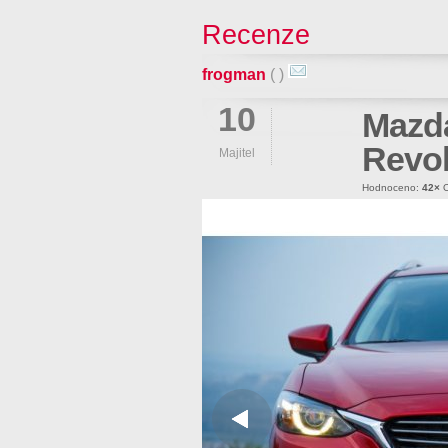
Recenze
frogman
( )
10
Mazda
Revol
Majitel
Hodnoceno:
42×
O