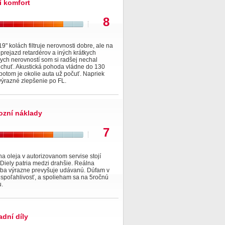
í komfort
8
19" kolách filtruje nerovnosti dobre, ale na
 prejazd retardérov a iných krátkych
ych nerovností som si radšej nechal
 chuť. Akustická pohoda vládne do 130
potom je okolie auta už počuť. Napriek
výrazné zlepšenie po FL.
ozní náklady
7
 oleja v autorizovanom servise stojí
Diely patria medzi drahšie. Reálna
eba výrazne prevyšuje udávanú. Dúfam v
 spoľahlivosť, a spolieham sa na 5ročnú
u.
adní díly