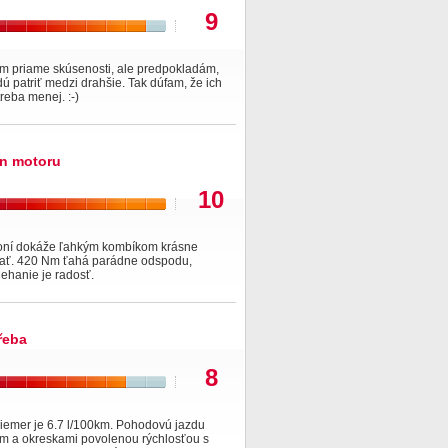
9
 priame skúsenosti, ale predpokladám,
ú patriť medzi drahšie. Tak dúfam, že ich
reba menej. :-)
n motoru
10
oní dokáže ľahkým kombíkom krásne
ať. 420 Nm ťahá parádne odspodu,
ehanie je radosť.
řeba
8
riemer je 6.7 l/100km. Pohodovú jazdu
m a okreskami povolenou rýchlosťou s