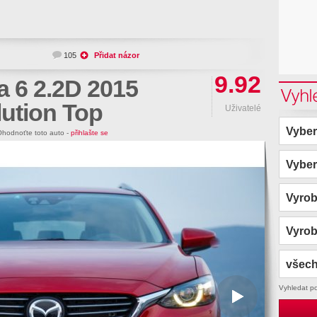
105
Přidat názor
9.92
 6 2.2D 2015
Vyhl
ution Top
Uživatelé
Vyber
hodnoťte toto auto -
přihlašte se
Vyber
Vyro
Vyro
všech
Vyhledat p