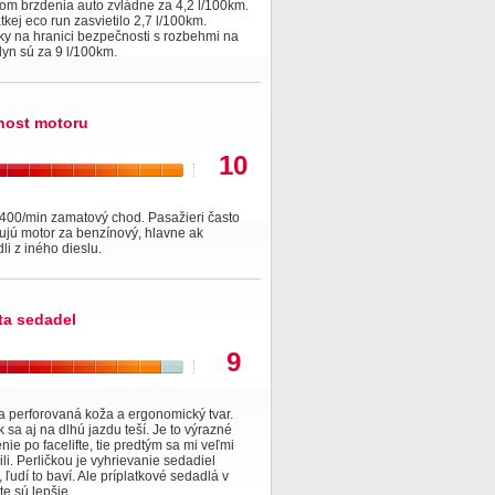
om brzdenia auto zvládne za 4,2 l/100km.
átkej eco run zasvietilo 2,7 l/100km.
ky na hranici bezpečnosti s rozbehmi na
lyn sú za 9 l/100km.
nost motoru
10
400/min zamatový chod. Pasažieri často
ujú motor za benzínový, hlavne ak
li z iného dieslu.
ita sedadel
9
a perforovaná koža a ergonomický tvar.
 sa aj na dlhú jazdu teší. Je to výrazné
nie po facelifte, tie predtým sa mi veľmi
li. Perličkou je vyhrievanie sedadiel
 ľudí to baví. Ale príplatkové sedadlá v
e sú lepšie.