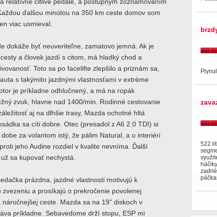
a relatívne citlivé pedále, a postupným zoznamovaním
Každou ďalšou minútou na 350 km ceste domov som
en viac usmieval.
brzd
e dokáže byť neuveriteľne, zamatovo jemná. Ak je
cesty a človek jazdí s citom, má hladký chod a
ivovanosť. Toto sa po facelifte zlepšilo a priznám sa,
Plynul
auta s takýmito jazdnými vlastnosťami v extréme
otor je príkladne odhlučnený, a má na ropák
žný zvuk, hlavne nad 1400/min. Rodinné cestovanie
zava
áležitosť aj na dlhšie trasy, Mazda ochotné hltá
osádka sa cíti dobre. Otec (presadol z A6 2.0 TDI) si
 dobe za volantom istý, že pálim Natural, a o interiéri
522 li
proti jeho Audine rozdiel v kvalite nevníma. Ďalší
segmen
 už sa kupovať nechystá.
využit
háčiky
zadné
páčka
edačka prázdna, jazdné vlastnosti motivujú k
zvezeniu a prosíkajú o prekročenie povolenej
na náročnejšej ceste. Mazda sa na 19" diskoch v
ráva príkladne. Sebavedome drží stopu, ESP mi