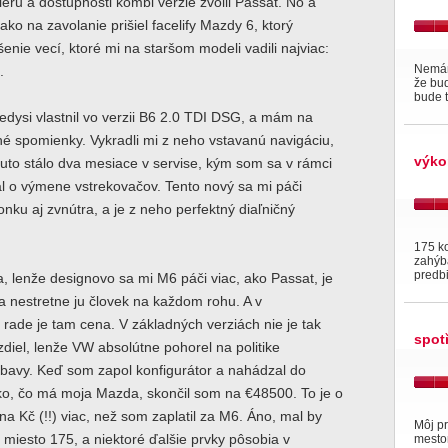
riéru a dostupnosti kombi verzie zvolil Passat. No a
ko na zavolanie prišiel facelify Mazdy 6, ktorý
šenie vecí, ktoré mi na staršom modeli vadili najviac:
Nemám
.
že bud
bude t
dysi vlastnil vo verzii B6 2.0 TDI DSG, a mám na
é spomienky. Vykradli mi z neho vstavanú navigáciu,
výko
uto stálo dva mesiace v servise, kým som sa v rámci
l o výmene vstrekovačov. Tento nový sa mi páči
nku aj zvnútra, a je z neho perfektný diaľničný
175 k
zahýb
predbi
a, lenže designovo sa mi M6 páči viac, ako Passat, je
 a nestretne ju človek na každom rohu. A v
ade je tam cena. V základných verziách nie je tak
spot
zdiel, lenže VW absolútne pohorel na politike
ýbavy. Keď som zapol konfigurátor a nahádzal do
ko, čo má moja Mazda, skončil som na €48500. To je o
óna Kč (!!) viac, než som zaplatil za M6. Áno, mal by
Môj p
miesto 175, a niektoré ďalšie prvky pôsobia v
mesto