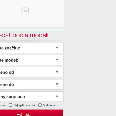
edat podle modelu
te značku:
te model:
beno od
beno do
ny karoserie
ouze:
Nejlepší recenze
S videem