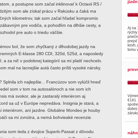
jízdn
om, a postupne som začal inklinovať k Octavii RS /
zitým som ale získal prácu v Rakúsku a čaká ma
ičných kilometrov, tak som začal hľadať kompromis
zábavným pre vodiča, a pohodlím na dlhšie cesty, a
Aj na 
ozhodol pre auto o triedu väčšie.
rýchly
priečn
prejsť
km/h, 
lémov bol, že som zhyčkaný z dlhodobej jazdy na
tomu 
firemných E-klasse 280 CDI, 320d, 525d, a naposledy
, a za nič v podobnej kategórií sa mi platiť nechcelo.
om mal na lacnejšie autá často príliš vysoké nároky.
prov
Splnila ich najlepšie... Francúzov som vylúčil hneď
sedel som v tom na autosalónoch a nie som ich
Výmena
nsis má svokor, ale je zastaralý interiérom aj
€181. 
cord sa už v Európe nepredáva. Insignia je stará, a
spotr
dobrú
i interiérom, ani jazdne. Globálne Mondeo je houby
záruk
páči sa mi zvnútra, a nemá bohvieaké recenzie.
nia som teda z dvojice Superb-Passat z dôvodu
náhr