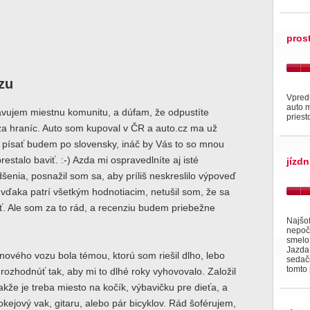
pros
zu
Vpredu
auto 
vujem miestnu komunitu, a dúfam, že odpustíte
priest
za hraníc. Auto som kupoval v ČR a auto.cz ma už
e písať budem po slovensky, ináč by Vás to so mnou
restalo baviť. :-) Azda mi ospravedlníte aj isté
jízdn
enia, posnažil som sa, aby príliš neskreslilo výpoveď
 vďaka patrí všetkým hodnotiacim, netušil som, že sa
ť. Ale som za to rád, a recenziu budem priebežne
Najšof
nepočí
smelo
Jazda 
ového vozu bola témou, ktorú som riešil dlho, lebo
sedači
tomto 
rozhodnúť tak, aby mi to dlhé roky vyhovovalo. Založil
akže je treba miesto na kočík, výbavičku pre dieťa, a
hokejový vak, gitaru, alebo pár bicyklov. Rád šoférujem,