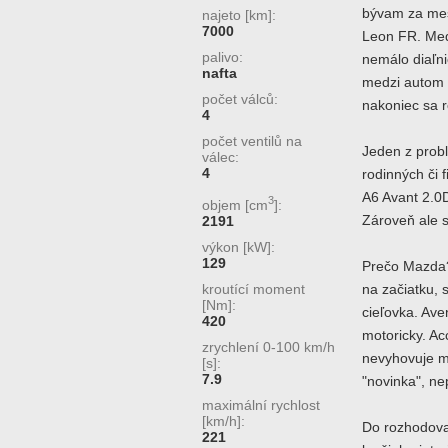
bývam za mest
najeto [km]:
7000
Leon FR. Med
palivo:
nemálo diaľn
nafta
medzi autom 
počet válců:
nakoniec sa r
4
počet ventilů na
Jeden z prob
válec:
4
rodinných či 
A6 Avant 2.0D
3
objem [cm
]:
Zároveň ale s
2191
výkon [kW]:
129
Prečo Mazda? 
kroutící moment
na začiatku, 
[Nm]:
cieľovka. Ave
420
motoricky. Ac
zrychlení 0-100 km/h
nevyhovuje m
[s]:
7.9
"novinka", ne
maximální rychlost
[km/h]:
Do rozhodova
221