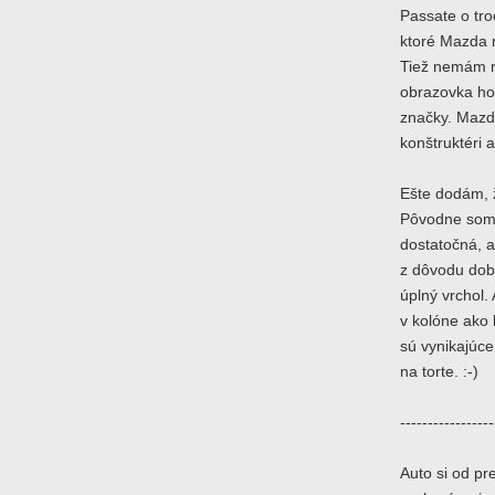
Passate o tro
ktoré Mazda n
Tiež nemám rá
obrazovka ho
značky. Mazd
konštruktéri a
Ešte dodám, 
Pôvodne som s
dostatočná, a
z dôvodu dobr
úplný vrchol.
v kolóne ako 
sú vynikajúce
na torte. :-)
-----------------
Auto si od pr