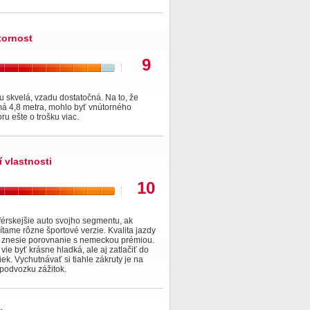
tornost
9
 skvelá, vzadu dostatočná. Na to, že
má 4,8 metra, mohlo byť vnútorného
oru ešte o trošku viac.
í vlastnosti
10
érskejšie auto svojho segmentu, ak
tame rôzne športové verzie. Kvalita jazdy
 znesie porovnanie s nemeckou prémiou.
vie byť krásne hladká, ale aj zatlačiť do
ek. Vychutnávať si tiahle zákruty je na
podvozku zážitok.