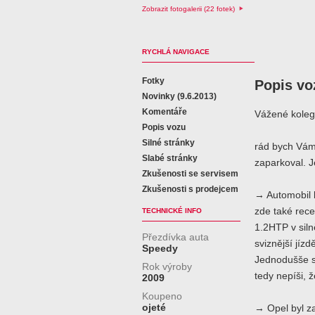
Zobrazit fotogalerii (22 fotek)
RYCHLÁ NAVIGACE
Fotky
Popis vo
Novinky (9.6.2013)
Komentáře
Vážené koleg
Popis vozu
Silné stránky
rád bych Vám 
Slabé stránky
zaparkoval. J
Zkušenosti se servisem
Zkušenosti s prodejcem
→ Automobil b
zde také rece
TECHNICKÉ INFO
1.2HTP v siln
Přezdívka auta
sviznější jíz
Speedy
Jednodušše s
Rok výroby
tedy nepíši, 
2009
Koupeno
ojeté
→ Opel byl za