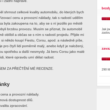
í i zadní nápravě.
brzd
 shrnout celkové kvality automobilu, do kterých bych
ořizovací cenu a provozní náklady, tak s radostí udělím
a byla zakoupena na to, aby se s ní jezdilo po městě
byli brzdou provozu. Musím se přiznat, že automobil
Jak js
zaslo
ně oblíbil a občas se s ním s radostí projedu. Přijde mi
ž si někdo koupí Fiestu, Corsu, apod. a následně píše,
je pro čtyři lidi poměrně malý, anebo když je naložený,
zava
u spotřebu a další nesmysly. Já beru Corsu jako malé
lidi, které opravdu umí dělat radost.
ŠEM ZA PŘEČTĚNÍ MÉ RECENZE.
290 li
ránky
 cena a provozní náklady.
ová dostupnost dílů.
alita zpracování.