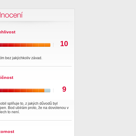
nocení
ehlivost
10
ím bez jakýchkoliv závad.
tičnost
9
bil splňuje to, z jakých důvodů byl
pen. Bod ubírám proto, že na dovolenou v
idech to není.
tornost