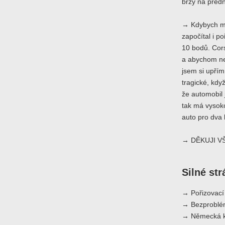
brzy na předn
→ Kdybych měl
započítal i p
10 bodů. Cors
a abychom ne
jsem si upřím
tragické, kdy
že automobil 
tak má vysoko
auto pro dva 
→ DĚKUJI V
Silné st
→ Pořizovací
→ Bezproblém
→ Německá kv