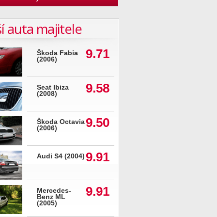
í auta majitele
9.71
Škoda Fabia
(2006)
9.58
Seat Ibiza
(2008)
9.50
Škoda Octavia
(2006)
9.91
Audi S4 (2004)
9.91
Mercedes-
Benz ML
(2005)