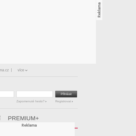
ma.cz
více
Zapomenuté heslo?
Registrovat
í
PREMIUM+