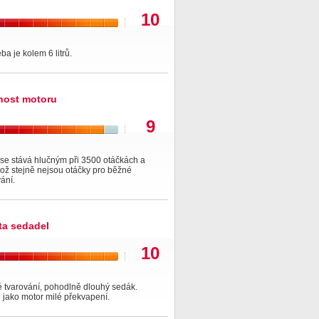
10
ba je kolem 6 litrů.
nost motoru
9
se stává hlučným při 3500 otáčkách a
což stejně nejsou otáčky pro běžné
ání.
ita sedadel
10
é tvarování, pohodlně dlouhý sedák.
 jako motor milé překvapení.