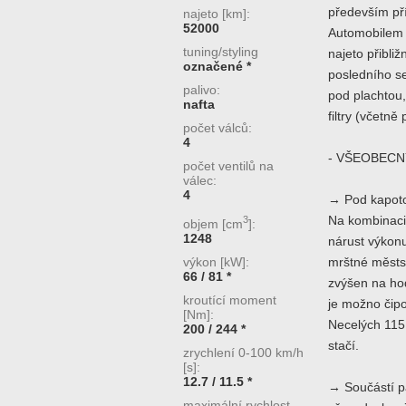
především pří
najeto [km]:
52000
Automobilem 
tuning/styling
najeto přibli
označené *
posledního se
palivo:
pod plachtou
nafta
filtry (včetně
počet válců:
4
- VŠEOBECN
počet ventilů na
válec:
4
→ Pod kapoto
3
Na kombinaci 
objem [cm
]:
1248
nárust výkonu
výkon [kW]:
mrštné městs
66 / 81 *
zvýšen na ho
kroutící moment
je možno čipo
[Nm]:
Necelých 115
200 / 244 *
stačí.
zrychlení 0-100 km/h
[s]:
12.7 / 11.5 *
→ Součástí p
maximální rychlost