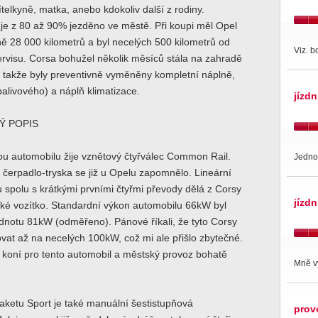
telkyně, matka, anebo kdokoliv další z rodiny.
je z 80 až 90% jezděno ve městě. Při koupi měl Opel
žně 28 000 kilometrů a byl necelých 500 kilometrů od
Viz. b
rvisu. Corsa bohužel několik měsíců stála na zahradě
, takže byly preventivně vyměněny kompletní náplně,
 palivového) a náplň klimatizace.
jízdn
Ý POPIS
u automobilu žije vznětový čtyřválec Common Rail.
Jedno
čerpadlo-tryska se již u Opelu zapomnělo. Lineární
 spolu s krátkými prvními čtyřmi převody dělá z Corsy
jízdn
ké vozítko. Standardní výkon automobilu 66kW byl
dnotu 81kW (odměřeno). Pánové říkali, že tyto Corsy
vat až na necelých 100kW, což mi ale přišlo zbytečné.
 koní pro tento automobil a městský provoz bohatě
Mně vy
aketu Sport je také manuální šestistupňová
prov