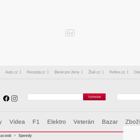
Auto.cz
Recepty.cz
Blesk pro ženy
Živě.cz
Reflex.cz
Dá
y
Videa
F1
Elektro
Veterán
Bazar
Zbož
Jacoob
>
Speedy