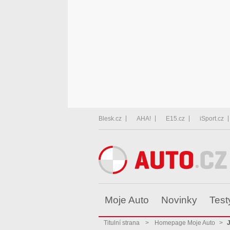
Blesk.cz
AHA!
E15.cz
iSport.cz
Moje Auto
Novinky
Test
Titulní strana
>
Homepage Moje Auto
>