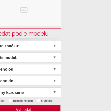
edat podle modelu
te značku:
te model:
beno od
beno do
ny karoserie
ouze:
Nejlepší recenze
S videem