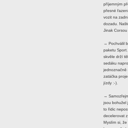
příjemným př
přesné řazen
vozit na zadn
dozadu. Naště
Jinak Corsou 
→ Pochválil b
paketu Sport
skvěle drží t
sedáku napros
jednoznačně 
zatáčka proje
jízdy :-).
→ Samozřejm
jsou bohužel 
to řidic nepos
decelerovat z
Myslím si, že