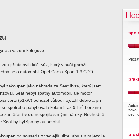
Hod
spol
zu
yně a vážení kolegové,
Prozat
zde představil další vůz, který v naší garáži
edná se o automobil Opel Corsa Sport 1.3 CDTi.
prak
yl zakoupen jako náhrada za Seat Ibiza, který jsem
nzoval. Seat nebyl špatný automobil, ale motor
ější verzi (51kW) bohužel vůbec nejezdil dobře a při
Automo
dě se spotřeba pohybovala kolem 8 až 9 litrů benzínu.
zakou
e zaměření vozu nespojilo s mými nároky. Rozhodně
pěti l
že Seat by byl špatný automobil.
pros
koupen od souseda z vedlejší ulice, aby s ním jezdila