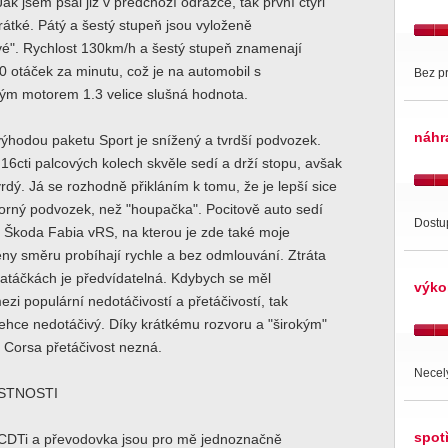
ak jsem psal již v předchozí odrážce, tak první čtyři
rátké. Pátý a šestý stupeň jsou vyloženě
vé". Rychlost 130km/h a šestý stupeň znamenají
00 otáček za minutu, což je na automobil s
Bez p
m motorem 1.3 velice slušná hodnota.
náhr
ýhodou paketu Sport je snížený a tvrdší podvozek.
16cti palcových kolech skvěle sedí a drží stopu, avšak
rdý. Já se rozhodně přikláním k tomu, že je lepší sice
borný podvozek, než "houpačka". Pocitově auto sedí
Dostup
 Škoda Fabia vRS, na kterou je zde také moje
ny směru probíhají rychle a bez odmlouvání. Ztráta
 zatáčkách je předvídatelná. Kdybych se měl
výko
zi populární nedotáčivostí a přetáčivostí, tak
lehce nedotáčivý. Díky krátkému rozvoru a "širokým"
Corsa přetáčivost nezná.
Necelý
ASTNOSTI
spot
CDTi a převodovka jsou pro mě jednoznačně