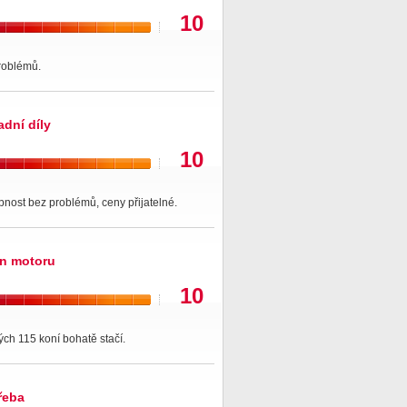
10
roblémů.
adní díly
10
nost bez problémů, ceny přijatelné.
n motoru
10
ch 115 koní bohatě stačí.
řeba