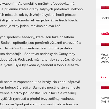
ekvapením. Automobil je mrštný, převodovka má
í a příjemně krátké dráhy. Kdybych potřeboval někoho
ích místech, tak bych zřejmě vytknul horší přístup
Spotře
stí jsme automobil jeli jen jedekrát ve třech lidech.
cestuje vždy jeden, maximálně dva lidé.
hluč
ych sportovní sedačky, které jsou také obsahem
. Sedák i opěradlo jsou poměrně výrazně tvarované a
ělo. Já měřím 190 centimetrů a i pro mě je délka
to dostačující. Sportovní sedačky do Corsy tedy
Motor 
více, 
doporučuji. Podvozek má na to, aby se občas nějaká
cestov
la rychle. Byla by škoda vypadnout u toho z auta za
kval
ě nesmím zapomenout na brzdy. Na zadní nápravě
jen bubnové brzdiče. Samozřejmostí je, že ve mestě
třehne a brzdy jsou dostačující. Stačí ale 3x silněji
Skvěl
 vyšších rychlostí a přední brzy začínají vadnout.
Stejně
 Corsa se Sport paketem by si zasloužila kotoučové