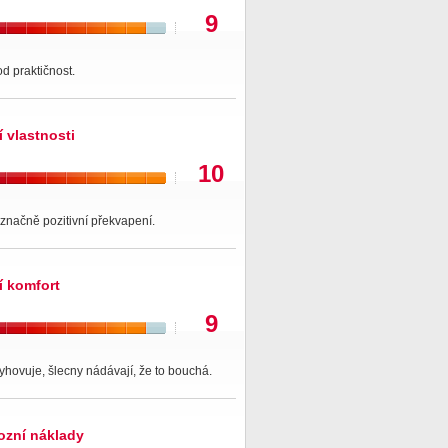
9
od praktičnost.
í vlastnosti
10
značně pozitivní překvapení.
í komfort
9
hovuje, šlecny nádávají, že to bouchá.
ozní náklady