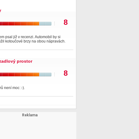
y
8
em psal již v recenzi. Automobil by si
užil kotoučové brzy na obou nápravách.
zadlový prostor
8
trů není moc :-).