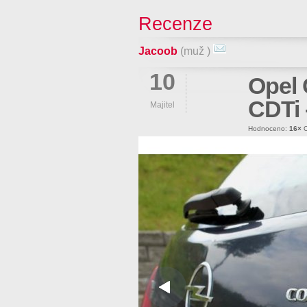
Recenze
Jacoob
(muž )
10
Opel 
CDTi 
Majitel
Hodnoceno:
16×
O