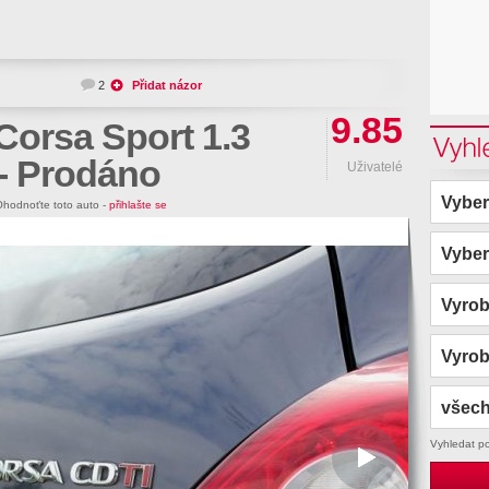
2
Přidat názor
9.85
Corsa Sport 1.3
Vyhl
- Prodáno
Uživatelé
Vyber
hodnoťte toto auto -
přihlašte se
Vyber
Vyro
Vyro
všech
Vyhledat p