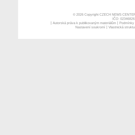
© 2026 Copyright
CZECH NEWS CENTER
IČO: 02346826,
Autorská práva k publikovaným materiálům
Podmínky p
Nastavení soukromí
Vlastnická struktu