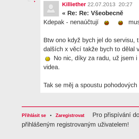
Killiether
22.07.2013 20:27
«
Re: Re: Všeobecně
Kdepak - nenaúčtují
musí
Btw ono když bych jel do servisu, t
dalších x věcí takže bych to dělal
No nic, díky za radu, už jsem i
videa.
Tak se měj a spoustu pohodových
Pro přispívání d
Přihlásit se
•
Zaregistrovat
přihlášeným registrovaným uživatelem!