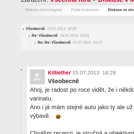
Diskuse chronologicky
Podle hodnocení
Diskuse ve st
Všeobecně
15.07.2013 18:29
Re: Všeobecně
19.07.2013 03:01
Re: Re: Všeobecně
22.07.2013 20:27
Killiether
15.07.2013 18:29
Všeobecně
Ahoj, je radost po roce vidět, že i někdo 
varinatu.
Ano i já mám stejné auto jako ty ale už 
výbavě.
Chválím recenzi. je stručná a objektiv