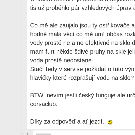
tis už proběhlo pár vzhledových úprav a
Co mě ale zaujalo jsou ty ostřikovače a
hodně mála věcí co mě umí občas rozl
vody prostě ne a ne efektivně na sklo 
mam furt někde šdivé pruhy na skle jel
voda prostě nedostane...
Stačí tedy v servise požádat o tuto v
hlavičky které rozprašují vodu na sklo?
BTW. nevím jestli český funguje ale ur
corsaclub.
Díky za odpověď a ať jezdí.