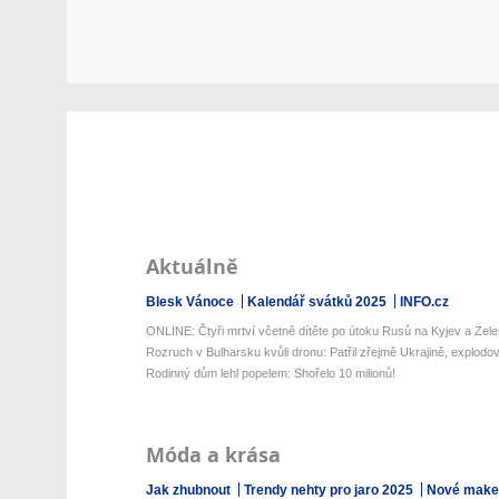
Aktuálně
Blesk Vánoce
Kalendář svátků 2025
INFO.cz
ONLINE: Čtyři mrtví včetně dítěte po útoku Rusů na Kyjev a Zelen
Rozruch v Bulharsku kvůli dronu: Patřil zřejmě Ukrajině, explodova
Rodinný dům lehl popelem: Shořelo 10 milionů!
Móda a krása
Jak zhubnout
Trendy nehty pro jaro 2025
Nové make-