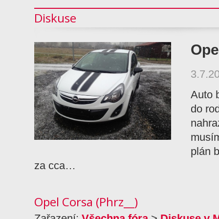
Diskuse
Ope
3.7.2
Auto 
do rod
nahraz
musím 
plán 
za cca…
Opel Corsa (Phrz__)
Zařazení:
Všechna fóra
>
Diskuse v 