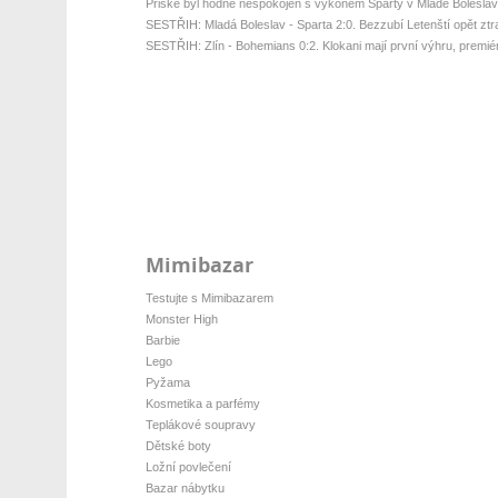
Priske byl hodně nespokojen s výkonem Sparty v Mladé Boleslav
SESTŘIH: Mladá Boleslav - Sparta 2:0. Bezzubí Letenští opět ztratil
SESTŘIH: Zlín - Bohemians 0:2. Klokani mají první výhru, premiér
Mimibazar
Testujte s Mimibazarem
Monster High
Barbie
Lego
Pyžama
Kosmetika a parfémy
Teplákové soupravy
Dětské boty
Ložní povlečení
Bazar nábytku