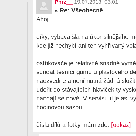
Phrz__
19.07.2013 03:01
«
Re: Všeobecně
Ahoj,
díky, výbava šla na úkor silnějšího 
kde již nechybí ani ten vyhřívaný vo
ostřikovače je relativně snadné vyměn
sundat těsnící gumu u plastového dek
nadzvedne a není nutná žádná složi
udeřit do stávajících hlaviček ty vys
nandají se nové. V servisu ti je asi v
hodinovou sazbu.
čísla dílů a fotky mám zde:
[odkaz]