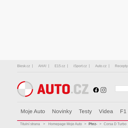
Blesk.cz
AHA!
E15.cz
iSport.cz
Auto.cz
Recepty
Moje Auto
Novinky
Testy
Videa
F1
Titulní strana
>
Homepage Moje Auto
>
Phrz-
>
Corsa D Turbo