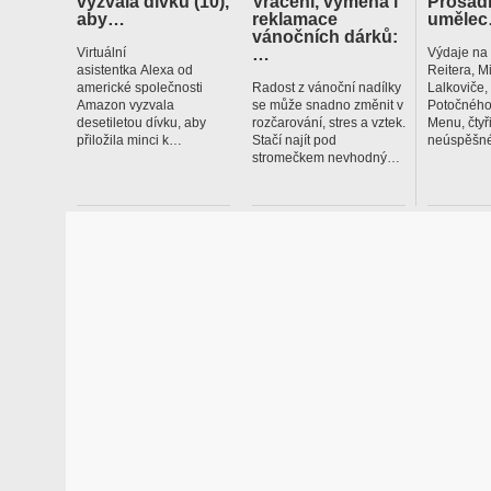
vyzvala dívku (10),
Vrácení, výměna i
Prosadí
aby…
reklamace
uměle
vánočních dárků:
…
Virtuální
Výdaje na
asistentka Alexa od
Reitera, M
americké společnosti
Radost z vánoční nadílky
Lalkoviče
Amazon vyzvala
se může snadno změnit v
Potočného
desetiletou dívku, aby
rozčarování, stres a vztek.
Menu, čtyř
přiložila minci k…
Stačí najít pod
neúspěšné
stromečkem nevhodný…