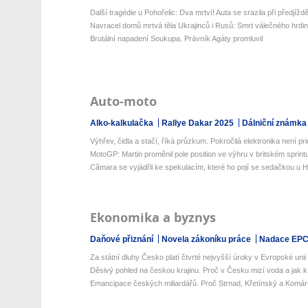
Další tragédie u Pohořelic: Dva mrtví! Auta se srazila při předjížd
Navracel domů mrtvá těla Ukrajinců i Rusů: Smrt válečného hrdi
Brutální napadení Soukupa. Právník Agáty promluvil
Auto-moto
Alko-kalkulačka
Rallye Dakar 2025
Dálniční známka
Výhřev, čidla a stačí, říká průzkum. Pokročilá elektronika není prio
MotoGP: Martin proměnil pole position ve výhru v britském sprint
Câmara se vyjádřil ke spekulacím, které ho pojí se sedačkou u 
Ekonomika a byznys
Daňové přiznání
Novela zákoníku práce
Nadace EP
Za státní dluhy Česko platí čtvrté nejvyšší úroky v Evropské unii
Děsivý pohled na českou krajinu. Proč v Česku mizí voda a jak k 
Emancipace českých miliardářů. Proč Strnad, Křetínský a Komár