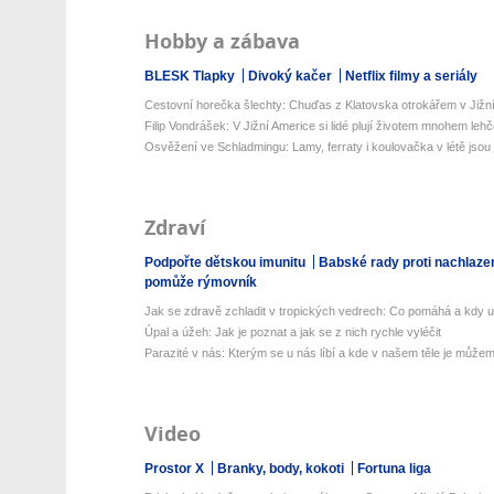
Hobby a zábava
BLESK Tlapky
Divoký kačer
Netflix filmy a seriály
Cestovní horečka šlechty: Chuďas z Klatovska otrokářem v Jižn
Filip Vondrášek: V Jižní Americe si lidé plují životem mnohem lehčej
Osvěžení ve Schladmingu: Lamy, ferraty i koulovačka v létě jsou j
Zdraví
Podpořte dětskou imunitu
Babské rady proti nachlaze
pomůže rýmovník
Jak se zdravě zchladit v tropických vedrech: Co pomáhá a kdy už 
Úpal a úžeh: Jak je poznat a jak se z nich rychle vyléčit
Parazité v nás: Kterým se u nás líbí a kde v našem těle je můžeme
Video
Prostor X
Branky, body, kokoti
Fortuna liga