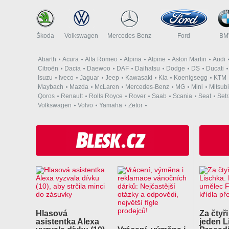
Škoda
Volkswagen
Mercedes-Benz
Ford
B
Abarth
Acura
Alfa Romeo
Alpina
Alpine
Aston Martin
Audi
Citroën
Dacia
Daewoo
DAF
Daihatsu
Dodge
DS
Ducati
Isuzu
Iveco
Jaguar
Jeep
Kawasaki
Kia
Koenigsegg
KTM
Maybach
Mazda
McLaren
Mercedes-Benz
MG
Mini
Mitsubi
Qoros
Renault
Rolls Royce
Rover
Saab
Scania
Seat
Set
Volkswagen
Volvo
Yamaha
Zetor
Hlasová
Za čtyři
asistentka Alexa
jeden L