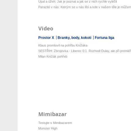
Úpal a úžeh: Jak je poznat a jak se z nich rychle vyléčit
Parazité v nás: Kterým se u nás líbí a kde v našem těle je můžeme
Video
Prostor X
Branky, body, kokoti
Fortuna liga
Klaus promluvil na pohřbu Knížáka
SESTŘIH: Zbrojovka - Liberec 0:1. Rozhodl Dulay, ale při premiéř
Milan Knížák pohřeb
Mimibazar
Testujte s Mimibazarem
Monster High