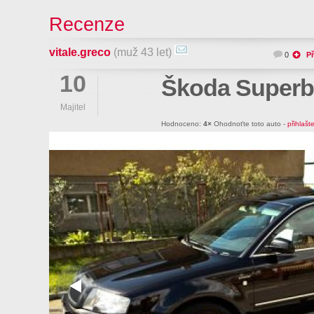
Recenze
vitale.greco
(muž 43 let)
0
Př
10
Škoda Superb
Majitel
Hodnoceno:
4×
Ohodnoťte toto auto -
přihlašt