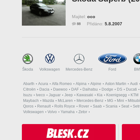
Majitel:
oco
Přidáno:
5.8.2007
88
Škoda
Volkswagen
Mercedes-Benz
Ford
B
Abarth
Acura
Alfa Romeo
Alpina
Alpine
Aston Martin
Audi
Citroën
Dacia
Daewoo
DAF
Daihatsu
Dodge
DS
Ducati
Isuzu
Iveco
Jaguar
Jeep
Kawasaki
Kia
Koenigsegg
KTM
Maybach
Mazda
McLaren
Mercedes-Benz
MG
Mini
Mitsubi
Qoros
Renault
Rolls Royce
Rover
Saab
Scania
Seat
Set
Volkswagen
Volvo
Yamaha
Zetor