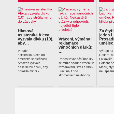
Hlasová
Za čtyři
asistentka Alexa
jeden L
vyzvala dívku (10),
Vrácení, výměna i
Prosadí
aby…
reklamace
uměle
vánočních dárků:
…
Virtuální
Výdaje na
asistentka Alexa od
Reitera, M
americké společnosti
Radost z vánoční nadílky
Lalkoviče
Amazon vyzvala
se může snadno změnit v
Potočného
desetiletou dívku, aby
rozčarování, stres a vztek.
Menu, čtyř
přiložila minci k…
Stačí najít pod
neúspěšné
stromečkem nevhodný…