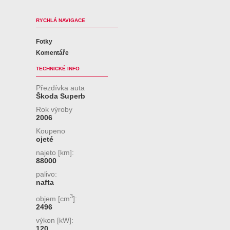
RYCHLÁ NAVIGACE
Fotky
Komentáře
TECHNICKÉ INFO
Přezdívka auta
Škoda Superb
Rok výroby
2006
Koupeno
ojeté
najeto [km]:
88000
palivo:
nafta
3
objem [cm
]:
2496
výkon [kW]:
120