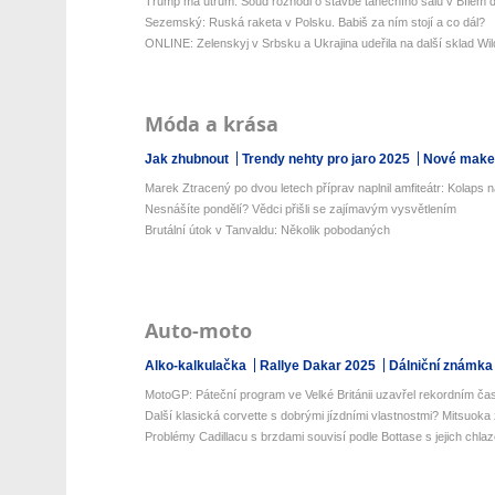
Trump má utrum: Soud rozhodl o stavbě tanečního sálu v Bílém
Sezemský: Ruská raketa v Polsku. Babiš za ním stojí a co dál?
ONLINE: Zelenskyj v Srbsku a Ukrajina udeřila na další sklad Wild
Móda a krása
Jak zhubnout
Trendy nehty pro jaro 2025
Nové make-
Marek Ztracený po dvou letech příprav naplnil amfiteátr: Kolaps na
Nesnášíte pondělí? Vědci přišli se zajímavým vysvětlením
Brutální útok v Tanvaldu: Několik pobodaných
Auto-moto
Alko-kalkulačka
Rallye Dakar 2025
Dálniční známka
MotoGP: Páteční program ve Velké Británii uzavřel rekordním ča
Další klasická corvette s dobrými jízdními vlastnostmi? Mitsuoka 
Problémy Cadillacu s brzdami souvisí podle Bottase s jejich chla