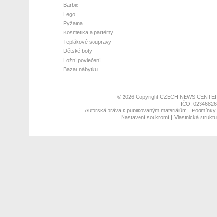
Barbie
Lego
Pyžama
Kosmetika a parfémy
Teplákové soupravy
Dětské boty
Ložní povlečení
Bazar nábytku
© 2026 Copyright
CZECH NEWS CENTER
IČO: 02346826,
Autorská práva k publikovaným materiálům
Podmínky p
Nastavení soukromí
Vlastnická struktu