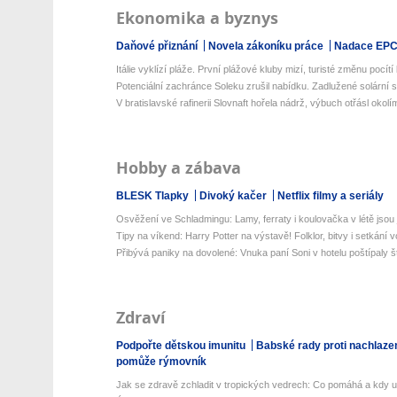
Ekonomika a byznys
Daňové přiznání
Novela zákoníku práce
Nadace EP
Itálie vyklízí pláže. První plážové kluby mizí, turisté změnu pocítí 
Potenciální zachránce Soleku zrušil nabídku. Zadlužené solární s
V bratislavské rafinerii Slovnaft hořela nádrž, výbuch otřásl okolí
Hobby a zábava
BLESK Tlapky
Divoký kačer
Netflix filmy a seriály
Osvěžení ve Schladmingu: Lamy, ferraty i koulovačka v létě jsou j
Tipy na víkend: Harry Potter na výstavě! Folklor, bitvy i setkání v
Přibývá paniky na dovolené: Vnuka paní Soni v hotelu poštípaly št
Zdraví
Podpořte dětskou imunitu
Babské rady proti nachlaze
pomůže rýmovník
Jak se zdravě zchladit v tropických vedrech: Co pomáhá a kdy už 