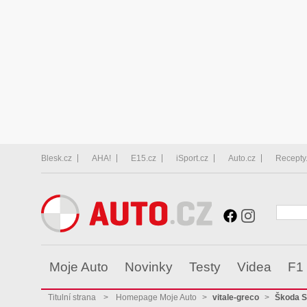
Blesk.cz
AHA!
E15.cz
iSport.cz
Auto.cz
Recepty
Moje Auto
Novinky
Testy
Videa
F1
Titulní strana
>
Homepage Moje Auto
>
vitale-greco
>
Škoda S