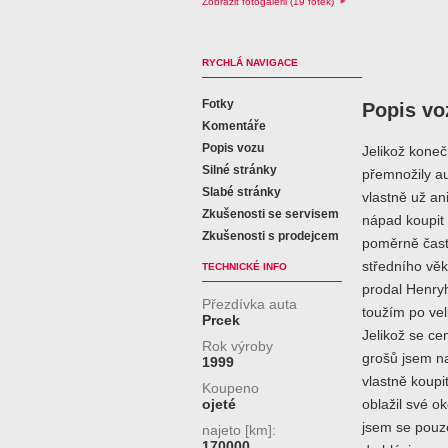
Zobrazit fotogalerii (19 fotek)
RYCHLÁ NAVIGACE
Fotky
Popis vo
Komentáře
Popis vozu
Jelikož koneč
Silné stránky
přemnožily au
Slabé stránky
vlastně už an
Zkušenosti se servisem
nápad koupit
Zkušenosti s prodejcem
poměrně často
středního vě
TECHNICKÉ INFO
prodal Henryh
Přezdívka auta
toužím po ve
Prcek
Jelikož se c
Rok výroby
grošů jsem na
1999
vlastně koupi
Koupeno
ojeté
oblažil své o
jsem se pouze
najeto [km]:
170000