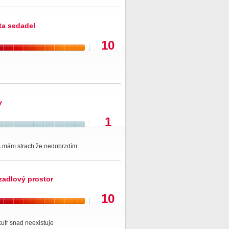
ita sedadel
10
y
1
 mám strach že nedobrzdím
zadlový prostor
10
kufr snad neexistuje