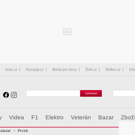
Auto.cz
Recepty.cz
Blesk pro ženy
Živě.cz
Reflex.cz
Dá
y
Videa
F1
Elektro
Veterán
Bazar
Zbož
alazar
>
Prcek