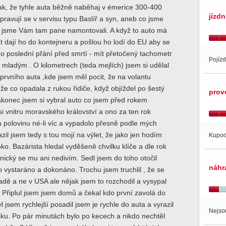
ak, že tyhle auta běžně naběhaj v émerice 300-400
jízdn
spravují se v servisu typu Baslíř a syn, aneb co jsme
o jsme Vám tam pane namontovali. A když to auto má
 dají ho do kontejneru a pošlou ho lodí do EU aby se
ho poslední přání před smrtí - mít přetočený tachometr
Pojíz
t mladým . O kilometrech (teda mejlích) jsem si udělal
prvního auta ,kde jsem měl pocit, že na volantu
ůže co opadala z rukou řidiče, když objíždel po šestý
prov
konec jsem si vybral auto co jsem před rokem
i vnitru moravského království a ono za ten rok
na polovinu né-li víc a vypadolo přesně podle mých
azil jsem tedy s tou mojí na výlet, že jako jen hodím
Kupod
o. Bazárista hledal vyděšeně chvilku klíče a dle rok
nický se mu ani nedivím. Sedl jsem do toho otočil
náhr
o vystaráno a dokonáno. Trochu jsem truchlil , že se
adě a ne v USA ale nějak jsem to rozchodil a vysypal
. Připlul jsem jsem domů a čekal kdo první zavolá do
l jsem rychlejší posadil jsem je rychle do auta a vyrazil
Nejso
ku. Po pár minutách bylo po kecech a nikdo nechtěl