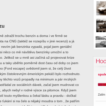
zu
ně zdražil trochu benzín a doma i ve firmě se
ta na CNG (taktéž se rozepíšu v jiné recenzi) a já
i nevím jak benzinka vypadá, pojal jsem geniální
 si něco co mě návštěvu benzínky umožní a to
. Jelikož se u mně asi začíná už projevovat krize
Hod
ku a taky uběhlo poměrně dost času od doby co jsem
o (Ford escape) uvědomil jsem si, že celý život
lkým čistokrevným émerickým pekáči bylo rozhodnuto.
spol
eny těchto vozů propadly na minimum a pár mrzkých
střádal ze sociálních dávek, začal jsem mudrovat co
t, abych nebyl v rodné výsce za pitomce. Když jsem
Zatím 
kolí touto myšlenkou a čekal lásku a pravdu - dočkal
 ťukání si na čelo a nějaký moudra o tom , že patřím