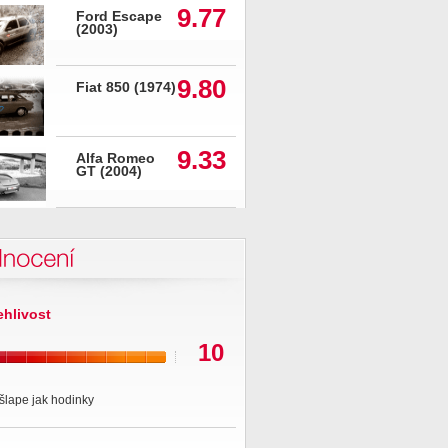
9.77
Ford Escape
(2003)
9.80
Fiat 850 (1974)
9.33
Alfa Romeo
GT (2004)
nocení
ehlivost
10
šlape jak hodinky