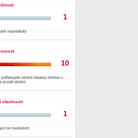
tičnost
1
utně nepraktický
tornost
10
potřebujete odvést nějakou mrtvolu v
je prostě ideální
í vlastnosti
1
jící se mastodont