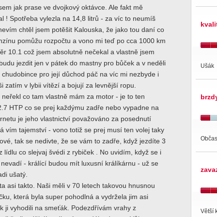
 jsem jak prase ve dvojkový oktávce. Ale fakt mě
l ! Spotřeba vylezla na 14,8 litrů - za víc to neumíš
kval
nevím chtěl jsem potěšit Kalouska, že jako tou daní co
nzínu pomůžu rozpočtu a vono mi teď po cca 1000 km
ěr 10.1 což jsem absolutně nečekal a vlastně jsem
 budu jezdit jen v pátek do mastny pro bůček a v neděli
Ušák
chudobince pro její důchod páč na víc mi nezbyde i
i zatím v lybii vítězí a bojují za levnější ropu.
 neřekl co tam vlastně mám za motor - je to ten
brzd
2.7 HTP co se prej každýmu zadře nebo vypadne na
rnetu je jeho vlastnictví považováno za posednutí
á vím tajemství - vono totiž se prej musí ten volej taky
Občas
vé, tak se nedivte, že se vám to zadře, když jezdíte 3
z lídlu co slejvaj švédi z rybiček . No uvidím, když se i
 nevadí - králící budou mít luxusní králíkárnu - už se
zava
di ušatý.
uta asi takto. Naši měli v 70 letech takovou hnusnou
ku, která byla super pohodlná a vydržela jim asi
ak ji vyhodili na smeťák. Podezdřívám vrahy z
Větší 