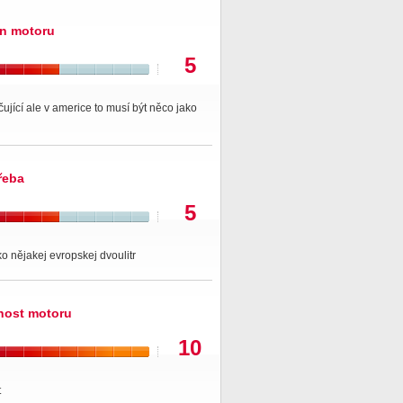
n motoru
5
ující ale v americe to musí být něco jako
řeba
5
ko nějakej evropskej dvoulitr
nost motoru
10
t