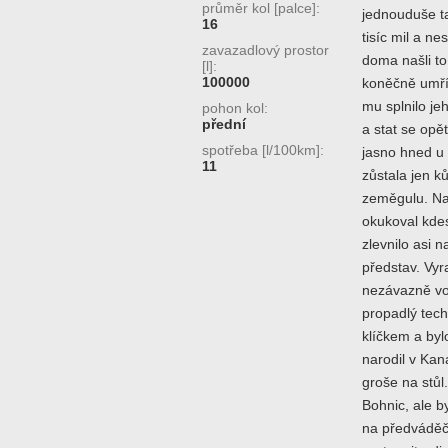
průměr kol [palce]:
jednouduše t
16
tisíc mil a ne
zavazadlový prostor
doma našli t
[l]:
100000
koněčně umřít
mu splnilo je
pohon kol:
přední
a stat se opě
spotřeba [l/100km]:
jasno hned u 
11
zůstala jen k
zeměgulu. Na
okukoval kdes
zlevnilo asi 
představ. Vyr
nezávazně vok
propadlý tech
klíčkem a byl
narodil v Kan
groše na stůl
Bohnic, ale by
na předváděč