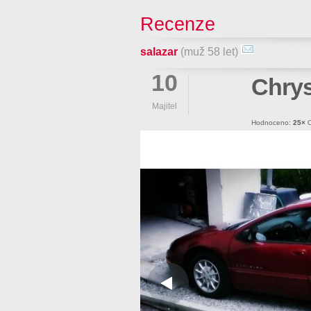
Recenze
salazar
(muž 58 let)
10
Chrys
Majitel
Hodnoceno:
25×
O