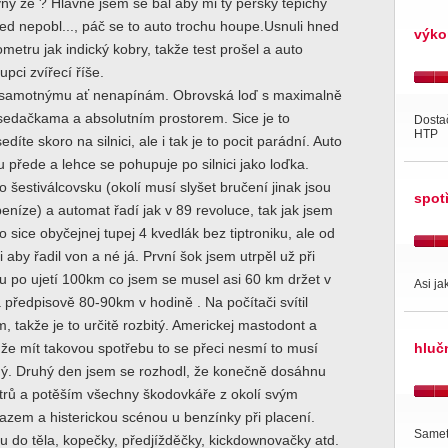
ivný že ? Hlavně jsem se bál aby mi ty perský tépichy
ned nepobl..., páč se to auto trochu houpe.Usnuli hned
výko
ometru jak indický kobry, takže test prošel a auto
tupci zvířecí říše.
 samotnýmu ať nenapínám. Obrovská loď s maximalně
edačkama a absolutním prostorem. Sice je to
Dostač
HTP
edíte skoro na silnici, ale i tak je to pocit parádní. Auto
u přede a lehce se pohupuje po silnici jako loďka.
o šestiválcovsku (okolí musí slyšet bručení jinak jsou
spot
eníze) a automat řadí jak v 89 revoluce, tak jak jsem
 to sice obyčejnej tupej 4 kvedlák bez tiptroniku, ale od
 aby řadil von a né já. První šok jsem utrpěl už při
u po ujetí 100km co jsem se musel asi 60 km držet v
Asi ja
a předpisově 80-90km v hodině . Na počítači svítil
, takže je to určitě rozbitý. Americkej mastodont a
e mít takovou spotřebu to se přeci nesmí to musí
hluč
aný. Druhý den jsem se rozhodl, že konečně dosáhnu
itrů a potěším všechny škodovkáře z okolí svým
zem a histerickou scénou u benzínky při placení.
Same
 do těla, kopečky, předjížděčky, kickdownovačky atd.