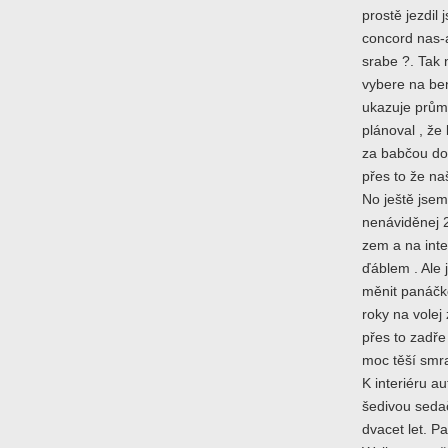
prostě jezdil
concord nas-a
srabe ?. Tak 
vybere na be
ukazuje prům
plánoval , že
za babčou do 
přes to že naš
No ještě jsem
nenáviděnej 
zem a na inte
ďáblem . Ale j
měnit panáčko
roky na volej 
přes to zadře
moc těší smra
K interiéru a
šedivou sedač
dvacet let. P