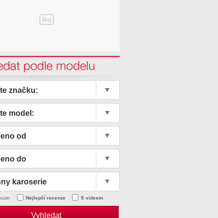
edat podle modelu
te značku:
te model:
beno od
beno do
ny karoserie
ouze:
Nejlepší recenze
S videem