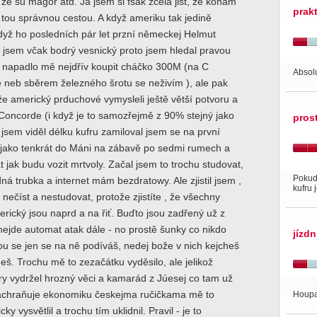
 že su magor atd. Já jsem si fšak zcela jist, že konám
prak
tou správnou cestou. A když ameriku tak jedině
 když ho posledních pár let przní německej Helmut
 jsem včak bodrý vesnický proto jsem hledal pravou
ž napadlo mě nejdřív koupit cháčko 300M (na C
Absol
neb sběrem železného šrotu se neživím ), ale pak
 že americký prduchové vymysleli ještě větší potvoru a
Concorde (i když je to samozřejmě z 90% stejný jako
pros
ž jsem viděl délku kufru zamiloval jsem se na první
 jako tenkrát do Máni na zábavě po sedmi rumech a
t jak budu vozit mrtvoly. Začal jsem to trochu studovat,
Pokud 
ná trubka a internet mám bezdratowy. Ale zjistil jsem ,
kufru 
c nečíst a nestudovat, protože zjistíte , že všechny
erický jsou naprd a na řiť. Buďto jsou zadřený už z
ejde automat atak dále - no prostě šunky co nikdo
jízdn
u se jen se na ně podíváš, nedej bože v nich kejcheš
eš. Trochu mě to zezačátku vyděsilo, ale jelikož
y vydržel hrozný věci a kamarád z Júesej co tam už
zachraňuje ekonomiku českejma ručičkama mě to
Houpa
ky vysvětlil a trochu tím uklidnil. Pravil - je to