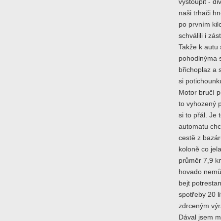
vystoupit - d
naši trhači h
po prvním kil
schválili i zás
Takže k autu
pohodlnýma s
břichoplaz a s
si potichounk
Motor bručí p
to vyhozený p
si to přál. Je
automatu chci
cestě z bazár
koloně co jel
průměr 7,9 km
hovado nemůž
bejt potrest
spotřeby 20 l
zdrceným výra
Dával jsem mu