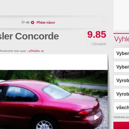
44
Přidat názor
9.85
ler Concorde
Vyhl
Uživatelé
hodnoťte toto auto -
přihlašte se
Vyber
Vyber
Vyro
Vyro
všech
Vyhledat p