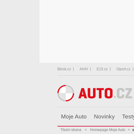
Blesk.cz
AHA!
E15.cz
iSport.cz
Moje Auto
Novinky
Test
Titulní strana
>
Homepage Moje Auto
>
s