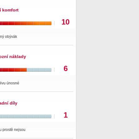
í komfort
10
dný obývák
ozní náklady
6
ivu únosné
adní díly
1
u prostě nejsou