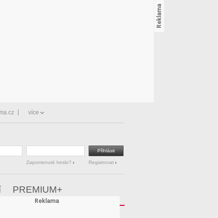
ma.cz
více
Zapomenuté heslo?
Registrovat
í
PREMIUM+