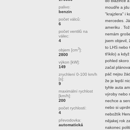
do blázince a
palivo:
moudře a jdu 
benzin
"krajzlera" i
počet válců:
mercedes. Já
6
ameriku . To
počet ventilů na
nemám groše 
válec:
4
jsem objevil,
to LHS nebo 
3
objem [cm
]:
tříkilo) a kdy
2800
pohled skoro
výkon [kW]:
149
začal plánova
páč nejsu žád
zrychlení 0-100 km/h
[s]:
že je lepší ni
9
tyhle auta am
maximální rychlost
výroby nebo n
[km/h]:
200
nechce a sero
nebo si uprdn
počet rychlostí:
4
nebožtík Henr
převodovka:
nějakej rok 
automatická
nakonec politic