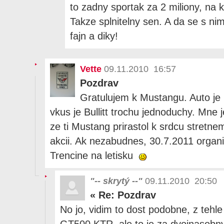
to zadny sportak za 2 miliony, na k
Takze splnitelny sen. A da se s ni
fajn a diky!
Vette
09.11.2010 16:57
Pozdrav
Gratulujem k Mustangu. Auto je 
vkus je Bullitt trochu jednoduchy. Mne 
ze ti Mustang prirastol k srdcu stretn
akcii. Ak nezabudnes, 30.7.2011 organ
Trencine na letisku
"-- skrytý --"
09.11.2010 20:50
«
Re: Pozdrav
No jo, vidim to dost podobne, z tehle
GT500 KTR, ale to je za dvojnasobny 