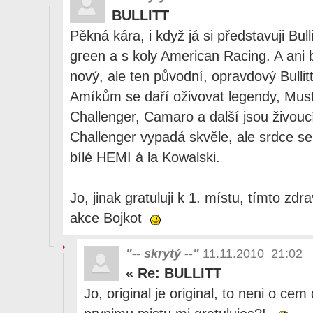
BULLITT
Pěkná kára, i když já si představuji Bul
green a s koly American Racing. A ani 
nový, ale ten původní, opravdový Bullit
Amíkům se daří oživovat legendy, Mus
Challenger, Camaro a další jsou živo
Challenger vypadá skvěle, ale srdce se
bílé HEMI á la Kowalski.
Jo, jinak gratuluji k 1. místu, tímto zd
akce Bojkot
"-- skrytý --"
11.11.2010 21:02
«
Re: BULLITT
Jo, original je original, to neni o cem