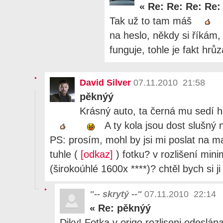
«
Re: Re: Re: Re:
Tak už to tam máš
na heslo, někdy si říkám,
funguje, tohle je fakt hrůz
David Silver
07.11.2010 21:58
pěknýý
Krásný auto, ta černá mu sedí
A ty kola jsou dost slušný
PS: prosím, mohl by jsi mi poslat na m
tuhle (
[odkaz]
) fotku? v rozlišení mi
(širokoúhlé 1600x ****)? chtěl bych si j
"-- skrytý --"
07.11.2010 22:14
«
Re: pěknýý
Diky! Fotka v origo rozliseni odeslán