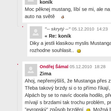
koník
Moc pěknej mustang, líbí se mi, ale na
auto na světě
"-- skrytý --"
05.12.2010 14:23
«
Re: koník
Diky a jestli klasikou myslis Mustang
rozhodne souhlasit..
Ondřej Šámal
05.12.2010 18:28
Zima
Ahoj, nepřemýšlíš, že Mustanga přes z
Třeba takový brzdy si o to přímo říkají,
Alpách by se to navíc docela hodilo, p
mívají s brzdami tak trochu problém, p
"evropský" způsob brzdění
Možná by