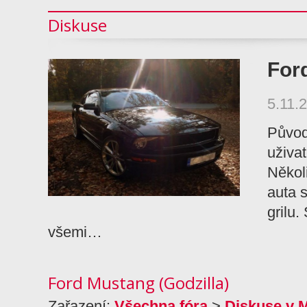
Diskuse
For
5.11.
Původ
uživat
Několi
auta 
grilu
všemi…
Ford Mustang (Godzilla)
Zařazení:
Všechna fóra
>
Diskuse v 