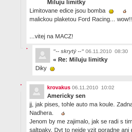
Miluju limitky
Limitovane edice jsou bomba
malickou plaketou Ford Racing... wow!
...vitej na MACZ!
"-- skrytý --"
06.11.2010 08:30
«
Re: Miluju limitky
Diky
krovakus
06.11.2010 10:02
Americky sen
jj, jak pises, tohle auto ma koule. Zadn
Nadhera.
Jenom by me zajimalo, jak se radi s ti
saltpaky. Dyt to nejde vzit poradne ani