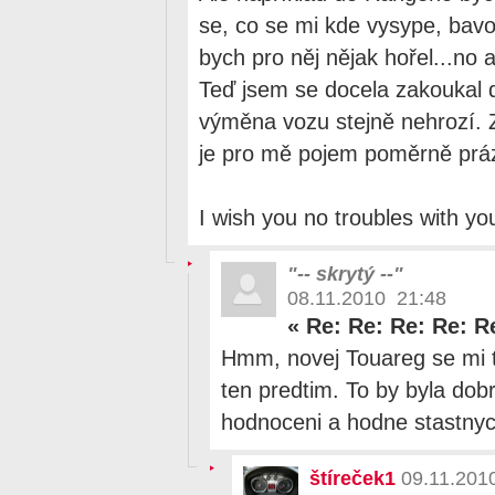
se, co se mi kde vysype, bav
bych pro něj nějak hořel...no a
Teď jsem se docela zakoukal 
výměna vozu stejně nehrozí. 
je pro mě pojem poměrně prá
I wish you no troubles with yo
"-- skrytý --"
08.11.2010 21:48
«
Re: Re: Re: Re: R
Hmm, novej Touareg se mi tak
ten predtim. To by byla dob
hodnoceni a hodne stastny
štíreček1
09.11.201