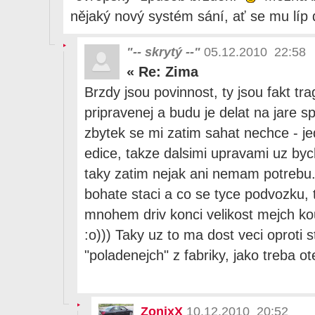
nějaký nový systém sání, ať se mu líp
"-- skrytý --"
05.12.2010 22:58
«
Re: Zima
Brzdy jsou povinnost, ty jsou fakt tr
pripravenej a budu je delat na jare 
zbytek se mi zatim sahat nechce - je
edice, takze dalsimi upravami uz bych 
taky zatim nejak ani nemam potrebu.
bohate staci a co se tyce podvozku, t
mnohem driv konci velikost mejch ko
:o))) Taky uz to ma dost veci oproti
"poladenejch" z fabriky, jako treba ot
ZonixX
10.12.2010 20:52