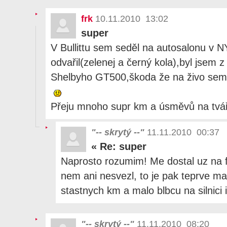
frk
10.11.2010 13:02
super
V Bullittu sem seděl na autosalonu v 
odvařil(zelenej a černý kola),byl jsem z
Shelbyho GT500,škoda že na živo sem 
Přeju mnoho supr km a úsměvů na tvá
"-- skrytý --"
11.11.2010 00:37
«
Re: super
Naprosto rozumim! Me dostal uz na fot
nem ani nesvezl, to je pak teprve maz
stastnych km a malo blbcu na silnici 
"-- skrytý --"
11.11.2010 08:20