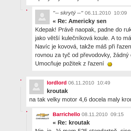
"-- skrytý --"
06.11.2010 10:09
«
Re: Americky sen
Kdepak! Právě naopak, padne do ruky 
jako větší kulečníková koule. A to má
Navíc je kovová, takže máš při řazení
rovnou za tyč od převodovky, žádný 
Umocňuje požitek z řazení
lordlord
06.11.2010 10:49
kroutak
na tak velky motor 4,6 docela maly kro
Barrichello
08.11.2010 09:15
«
Re: kroutak
Njn, je. Já mam 525 standartně, sice 