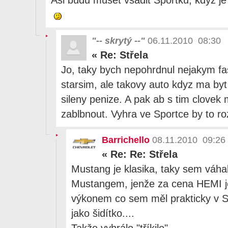
"-- skrytý --"
06.11.2010 08:30
«
Re: Střela
Jo, taky bych nepohrdnul nejakym fa
starsim, ale takovy auto kdyz ma byt 
sileny penize. A pak ab s tim clovek 
zablbnout. Vyhra ve Sportce by to ro
Barrichello
08.11.2010 09:26
«
Re: Re: Střela
Mustang je klasika, taky sem váha
Mustangem, jenže za cena HEMI je
výkonem co sem měl prakticky v Se
jako šidítko....
Takže vyhrálo "tříkilo"