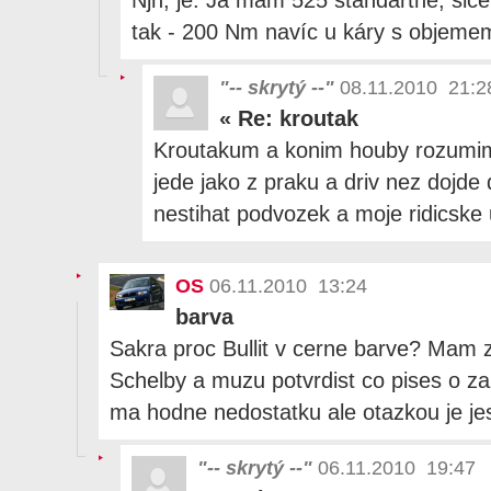
tak - 200 Nm navíc u káry s objemem v
"-- skrytý --"
08.11.2010 21:2
«
Re: kroutak
Kroutakum a konim houby rozumim,
jede jako z praku a driv nez dojd
nestihat podvozek a moje ridicsk
OS
06.11.2010 13:24
barva
Sakra proc Bullit v cerne barve? Mam
Schelby a muzu potvrdist co pises o zaz
ma hodne nedostatku ale otazkou je jes
"-- skrytý --"
06.11.2010 19:47