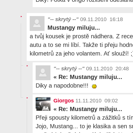
"-- skrytý --"
09.11.2010 16:18
Mustangy miluju...
a tvůj kousek je prostě nádhera. Z recen
autu a to se mi líbí. Takže ti přeju hod
kilometrů za jeho volantem. Ať slouží! ;
"-- skrytý --"
09.11.2010 20:48
«
Re: Mustangy miluju...
Diky a napodobne!!!
Giorgos
11.11.2010 09:02
«
Re: Mustangy miluju...
Přeji spousty kilometrů a zážitků s
Jojo, Mustang... to je klasika a sen 