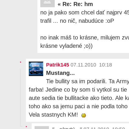
«
Re: Re: hm
no ja pako som chcel dať najprv 4
trafil ... no nič, nabudúce :oP
no inak máš to krásne, milujem z
krásne vyladené ;o))
Patrik145
07.11.2010 10:18
Mustang...
Tie bullity sa im podarili. Ta A
farba! Jedine co by som ti vytkol su tie
aute sedia tie bullitacke ako tieto. Ale 
toho ako sa jemu paci a nie podla toho 
Vela stastnych KM!