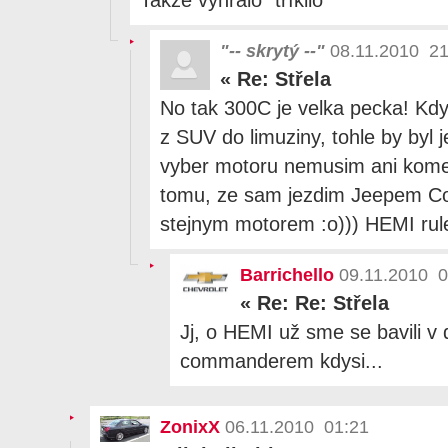
"-- skrytý --"
08.11.2010 21
«
Re: Střela
No tak 300C je velka pecka! Kdy
z SUV do limuziny, tohle by byl j
vyber motoru nemusim ani komen
tomu, ze sam jezdim Jeepem C
stejnym motorem :o))) HEMI rule
Barrichello
09.11.2010 0
«
Re: Re: Střela
Jj, o HEMI už sme se bavili v
commanderem kdysi...
ZonixX
06.11.2010 01:21