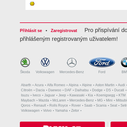
Pro přispívání d
Přihlásit se
•
Zaregistrovat
přihlášeným registrovaným uživatelem!
Škoda
Volkswagen
Mercedes-Benz
Ford
B
Abarth
Acura
Alfa Romeo
Alpina
Alpine
Aston Martin
Audi
Citroën
Dacia
Daewoo
DAF
Daihatsu
Dodge
DS
Ducati
Isuzu
Iveco
Jaguar
Jeep
Kawasaki
Kia
Koenigsegg
KTM
Maybach
Mazda
McLaren
Mercedes-Benz
MG
Mini
Mitsubi
Qoros
Renault
Rolls Royce
Rover
Saab
Scania
Seat
Set
Volkswagen
Volvo
Yamaha
Zetor