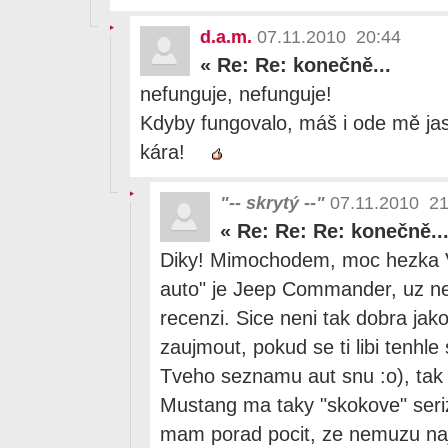
d.a.m.
07.11.2010 20:44
«
Re: Re: konečně...
nefunguje, nefunguje!
Kdyby fungovalo, máš i ode mě jas
kára!
"-- skrytý --"
07.11.2010 21
«
Re: Re: Re: konečně..
Diky! Mimochodem, moc hezka V
auto" je Jeep Commander, uz n
recenzi. Sice neni tak dobra jak
zaujmout, pokud se ti libi tenhl
Tveho seznamu aut snu :o), tak 
Mustang ma taky "skokove" seri
mam porad pocit, ze nemuzu naji