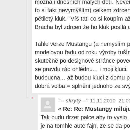
možná i dnešních malých dětí. Neveří
to si fakt nevymýšlím) celkem zdrcen
pětiletý kluk. "Víš tati co si koupím 
Brácha byl zdrcen že ho kluk posílá 
Tahle verze Mustangu (a nemyslím pr
modelovou řadu od roku výroby tuš
skutečně po designové stránce poved
se pravdu rád ohlédnu... i moji kluci.
budoucna... až budou kluci z domu pr
dobrá volba = splnění jednoho ze sv
"-- skrytý --"
11.11.2010 21:0
«
Re: Re: Mustangy miluju
Tak budu drzet palce aby to vyslo.
je na tomhle aute fajn, ze se da po