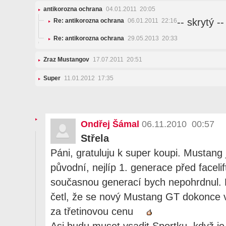
antikorozna ochrana
04.01.2011 20:05
-- skrytý --
Re: antikorozna ochrana
06.01.2011 22:16
Re: antikorozna ochrana
29.05.2013 20:33
Zraz Mustangov
17.07.2011 20:51
Super
11.01.2012 17:35
Ondřej Šámal
06.11.2010 00:57
Střela
Páni, gratuluju k super koupi. Mustang 
původní, nejlíp 1. generace před facelif
současnou generací bych nepohrdnul.
četl, že se nový Mustang GT dokonce 
za třetinovou cenu
Asi budu muset vsadit Sportku, když je