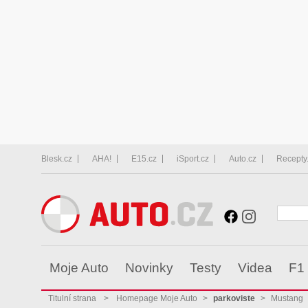
Blesk.cz
AHA!
E15.cz
iSport.cz
Auto.cz
Recepty
Moje Auto
Novinky
Testy
Videa
F1
Titulní strana
>
Homepage Moje Auto
>
parkoviste
>
Mustang