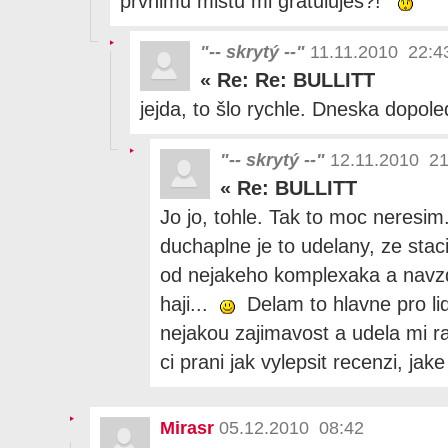
prvnimu mistu mi gratulujes?!
"-- skrytý --"
11.11.2010 22:4
«
Re: Re: BULLITT
jejda, to šlo rychle. Dneska dopoled
"-- skrytý --"
12.11.2010 21
«
Re: BULLITT
Jo jo, tohle. Tak to moc neresi
duchaplne je to udelany, ze sta
od nejakeho komplexaka a navz
haji...
Delam to hlavne pro lidi
nejakou zajimavost a udela mi r
ci prani jak vylepsit recenzi, jake
Mirasr
05.12.2010 08:42