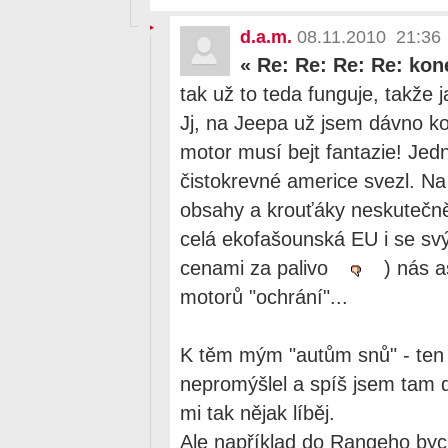
d.a.m.
08.11.2010 21:36
«
Re: Re: Re: Re: kon
tak už to teda funguje, takže 
Jj, na Jeepa už jsem dávno kou
motor musí bejt fantazie! Jed
čistokrevné americe svezl. Na
obsahy a krouťáky neskutečně 
celá ekofašounská EU i se s
cenami za palivo
) nás a
motorů "ochrání"...
K těm mým "autům snů" - ten 
nepromýšlel a spíš jsem tam d
mi tak nějak líběj.
Ale například do Rangeho bych