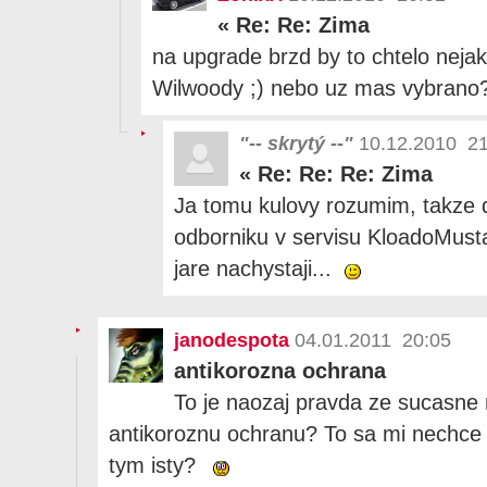
«
Re: Re: Zima
na upgrade brzd by to chtelo nejak
Wilwoody ;) nebo uz mas vybran
"-- skrytý --"
10.12.2010 21
«
Re: Re: Re: Zima
Ja tomu kulovy rozumim, takze
odborniku v servisu KloadoMust
jare nachystaji...
janodespota
04.01.2011 20:05
antikorozna ochrana
To je naozaj pravda ze sucasne
antikoroznu ochranu? To sa mi nechce ve
tym isty?