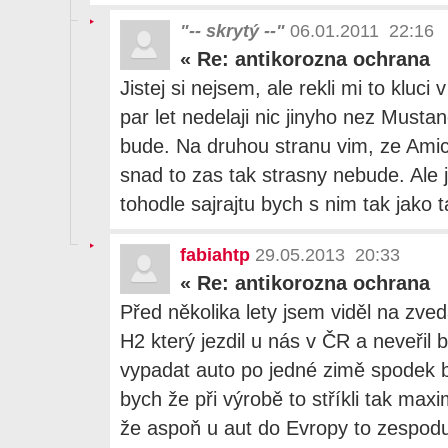
"-- skrytý --"
06.01.2011 22:16
«
Re: antikorozna ochrana
Jistej si nejsem, ale rekli mi to kluc
par let nedelaji nic jinyho nez Musta
bude. Na druhou stranu vim, ze Amici s
snad to zas tak strasny nebude. Ale j
tohodle sajrajtu bych s nim tak jako 
fabiahtp
29.05.2013 20:33
«
Re: antikorozna ochrana
Před několika lety jsem viděl na zv
H2 který jezdil u nás v ČR a neveřil
vypadat auto po jedné zimě spodek by
bych že při výrobě to stříkli tak ma
že aspoň u aut do Evropy to zespod