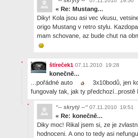
"-- skrytý --"
07.11.2010 19:50
«
Re: Mustang...
Diky! Kola jsou asi vec vkusu, vetsine 
origo Mustang v retro stylu. Kazdopadn
mam schovane, az bude chut na obme
štíreček1
07.11.2010 19:28
konečně...
...pořádné auto
3x10bodů, jen kd
fungovaly tak, jak ty předchozí..prostě 
"-- skrytý --"
07.11.2010 19:51
«
Re: konečně...
Diky moc! Rikal jsem si, ze je zvlast
hodnoceni. A ono to tedy asi nefunguj