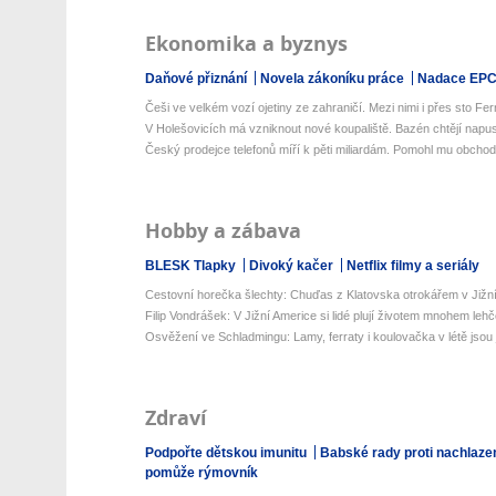
Ekonomika a byznys
Daňové přiznání
Novela zákoníku práce
Nadace EP
Češi ve velkém vozí ojetiny ze zahraničí. Mezi nimi i přes sto Ferra
V Holešovicích má vzniknout nové koupaliště. Bazén chtějí napust
Český prodejce telefonů míří k pěti miliardám. Pomohl mu obchod
Hobby a zábava
BLESK Tlapky
Divoký kačer
Netflix filmy a seriály
Cestovní horečka šlechty: Chuďas z Klatovska otrokářem v Jižn
Filip Vondrášek: V Jižní Americe si lidé plují životem mnohem lehčej
Osvěžení ve Schladmingu: Lamy, ferraty i koulovačka v létě jsou j
Zdraví
Podpořte dětskou imunitu
Babské rady proti nachlaze
pomůže rýmovník