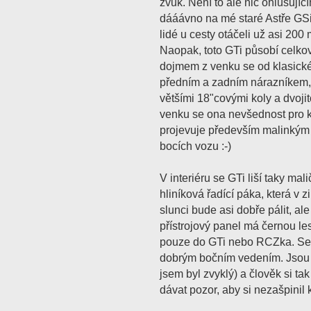
zvuk. Není to ale nic ohlušujíc
dááávno na mé staré Astře GS
lidé u cesty otáčeli už asi 200 
Naopak, toto GTi působí celkov
dojmem z venku se od klasické
předním a zadním nárazníkem, 
většími 18"covými koly a dvoji
venku se ona nevšednost pro k
projevuje především malinkým
bocích vozu :-)
V interiéru se GTi liší taky mal
hliníková řadící páka, která v z
slunci bude asi dobře pálit, a
přístrojový panel má černou le
pouze do GTi nebo RCZka. Se
dobrým bočním vedením. Jsou t
jsem byl zvyklý) a člověk si ta
dávat pozor, aby si nezašpinil 