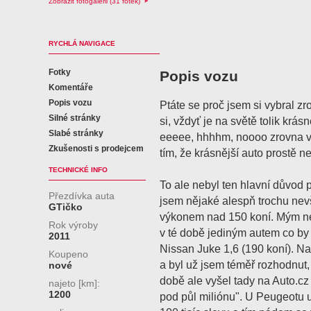
Zobrazit fotogalerii (31 fotek)
RYCHLÁ NAVIGACE
Fotky
Popis vozu
Komentáře
Popis vozu
Ptáte se proč jsem si vybral 
Silné stránky
si, vždyť je na světě tolik krás
Slabé stránky
eeeee, hhhhm, noooo zrovna v
Zkušenosti s prodejcem
tím, že krásnější auto prostě ne
TECHNICKÉ INFO
To ale nebyl ten hlavní důvod 
Přezdívka auta
jsem nějaké alespň trochu nevš
GTičko
výkonem nad 150 koní. Mým nejv
Rok výroby
v té době jediným autem co by
2011
Nissan Juke 1,6 (190 koní). Na
Koupeno
a byl už jsem téměř rozhodnut,
nové
době ale vyšel tady na Auto.c
najeto [km]:
1200
pod půl miliónu". U Peugeotu u