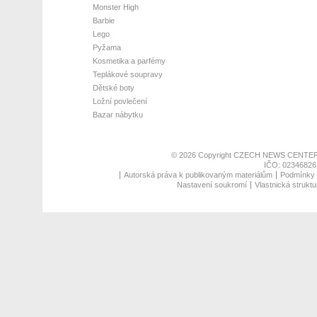
Monster High
Barbie
Lego
Pyžama
Kosmetika a parfémy
Teplákové soupravy
Dětské boty
Ložní povlečení
Bazar nábytku
© 2026 Copyright
CZECH NEWS CENTER
IČO: 02346826,
Autorská práva k publikovaným materiálům
Podmínky p
Nastavení soukromí
Vlastnická struktu