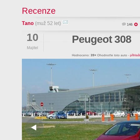
Recenze
Tano
(muž 52 let)
146
10
Peugeot 308
Majitel
Hodnoceno:
39×
Ohodnoťte toto auto -
přihlaš