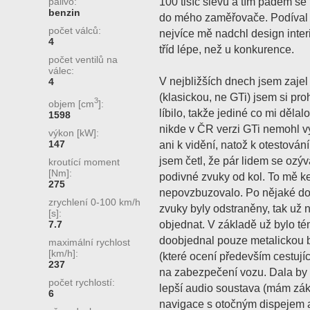
100 tisíc slevu a tím pádem se
palivo:
benzin
do mého zaměřovače. Podíval j
počet válců:
nejvíce mě nadchl design interi
4
tříd lépe, než u konkurence.
počet ventilů na
válec:
V nejbližších dnech jsem zaje
4
(klasickou, ne GTi) jsem si pr
3
objem [cm
]:
líbilo, takže jediné co mi dělal
1598
nikde v ČR verzi GTi nemohl v
výkon [kW]:
147
ani k vidění, natož k otestová
jsem četl, že pár lidem se ozý
kroutící moment
[Nm]:
podivné zvuky od kol. To mě k
275
nepovzbuzovalo. Po nějaké do
zrychlení 0-100 km/h
zvuky byly odstraněny, tak už n
[s]:
objednat. V základě už bylo té
7.7
doobjednal pouze metalickou b
maximální rychlost
[km/h]:
(které ocení především cestují
237
na zabezpečení vozu. Dala by 
počet rychlostí:
lepší audio soustava (mám zák
6
navigace s otočným dispejem 