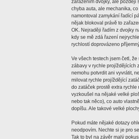
zařazením dvojky, ale později 
chyba auta, ale mechanika, c
namontoval zamykání řadící p
nějak blokoval právě to zařazen
OK. Nejraději řadím z dvojky na 
kdy se mě zdá řazení nejrychle
rychlostí doprovázeno příjem
Ve všech testech jsem četl, že
zábavy v rychle projíždějících
nemohu potvrdit ani vyvrátit, 
milovat rychle projíždějící zat
do zatáček prostě extra rychle
vyzkoušel na nějaké velké ploš
nebo tak něco), co auto vlastn
dopíšu. Ale takové velké plochy
Pokud máte nějaké dotazy ohl
neodpovím. Nechte si je pro s
Tak to byl na závěr malý pokus 