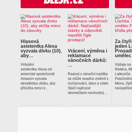
Hlasová
Za čtyři
asistentka Alexa
jeden L
vyzvala dívku (10),
Vrácení, výměna i
Prosadí
aby…
reklamace
uměle
vánočních dárků:
…
Virtuální
Výdaje na
asistentka Alexa od
Reitera, M
americké společnosti
Radost z vánoční nadílky
Lalkoviče
Amazon vyzvala
se může snadno změnit v
Potočného
desetiletou dívku, aby
rozčarování, stres a vztek.
Menu, čtyř
přiložila minci k…
Stačí najít pod
neúspěšné
stromečkem nevhodný…