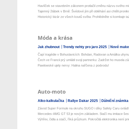
Havlíček se stavebním zákonem protlačil změnu názvu svého mini
Tajemný žlábek v Brně: Švédové jím při obléhání asi chtěli pronikn
Historický bizár ze všech koutů světa: Prohlédněte si kombajn ta
Móda a krása
Jak zhubnout
Trendy nehty pro jaro 2025
Nové make-
Čapí tragédie v Bohuslavicích: Bohdan, Radovan a Amálka uhynul
Čech ve Francii prý umlátil svoji partnerku: Zadržet ho musela zá
Pawlowské ujely nervy: Halina nařčena z podvodu!
Auto-moto
Alko-kalkulačka
Rallye Dakar 2025
Dálniční známka
Závod Super Formule na okruhu SUGO i díky Safety Caru ovládl 
Mercedes-AMG GT 53 je novým základem. Stačí mu imitace šesti
Výhřev, čidla a stačí, říká průzkum. Pokročilá elektronika není prio