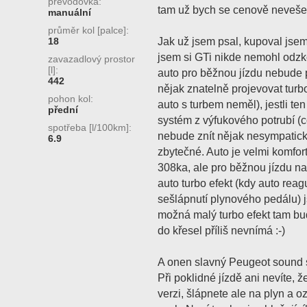
převodovka:
tam už bych se cenově neveše
manuální
průměr kol [palce]:
Jak už jsem psal, kupoval jsem 
18
jsem si GTi nikde nemohl odzko
zavazadlový prostor
[l]:
auto pro běžnou jízdu nebude př
442
nějak znatelně projevovat turbo
pohon kol:
auto s turbem neměl), jestli t
přední
systém z výfukového potrubí 
spotřeba [l/100km]:
nebude znít nějak nesympatick
6.9
zbytečné. Auto je velmi komfortn
308ka, ale pro běžnou jízdu nap
auto turbo efekt (kdy auto rea
sešlápnutí plynového pedálu)
možná malý turbo efekt tam bud
do křesel příliš nevnímá :-)
A onen slavný Peugeot sound 
Při poklidné jízdě ani nevíte, 
verzi, šlápnete ale na plyn a 