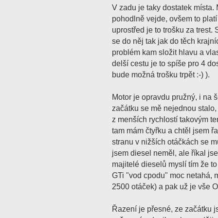
V zadu je taky dostatek místa
pohodlně vejde, ovšem to platí
uprostřed je to trošku za trest.
se do něj tak jak do těch krajn
problém kam složit hlavu a vla
delší cestu je to spíše pro 4 do
bude možná trošku trpět :-) ).
Motor je opravdu pružný, i na š
začátku se mě nejednou stalo,
z menších rychlostí takovým te
tam mám čtyřku a chtěl jsem řa
stranu v nižších otáčkách se 
jsem diesel neměl, ale říkal js
majitelé dieselů myslí tím že t
GTi "vod cpodu" moc netahá, mu
2500 otáček) a pak už je vše 
Řazení je přesné, ze začátku 