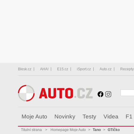
Blesk.cz
AHA!
E15.cz
iSport.cz
Auto.cz
Recepty
Moje Auto
Novinky
Testy
Videa
F1
Titulní strana
>
Homepage Moje Auto
>
Tano
>
GTičko