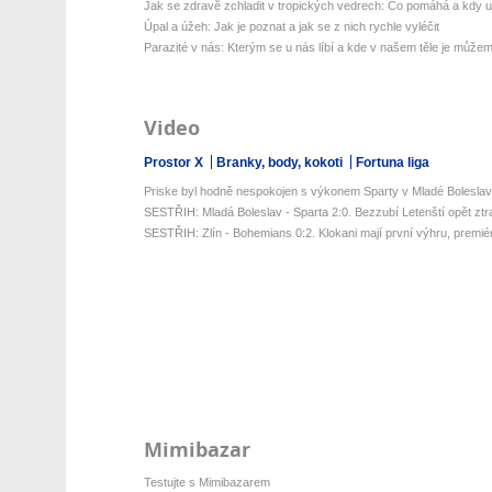
Jak se zdravě zchladit v tropických vedrech: Co pomáhá a kdy už 
Úpal a úžeh: Jak je poznat a jak se z nich rychle vyléčit
Parazité v nás: Kterým se u nás líbí a kde v našem těle je můžeme
Video
Prostor X
Branky, body, kokoti
Fortuna liga
Priske byl hodně nespokojen s výkonem Sparty v Mladé Boleslav
SESTŘIH: Mladá Boleslav - Sparta 2:0. Bezzubí Letenští opět ztratil
SESTŘIH: Zlín - Bohemians 0:2. Klokani mají první výhru, premiér
Mimibazar
Testujte s Mimibazarem