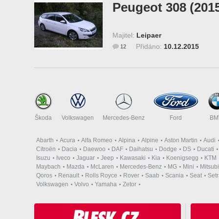
Peugeot 308 (201
Majitel:
Leipaer
Přidáno:
10.12.2015
12
Škoda
Volkswagen
Mercedes-Benz
Ford
B
Abarth
Acura
Alfa Romeo
Alpina
Alpine
Aston Martin
Audi
Citroën
Dacia
Daewoo
DAF
Daihatsu
Dodge
DS
Ducati
Isuzu
Iveco
Jaguar
Jeep
Kawasaki
Kia
Koenigsegg
KTM
Maybach
Mazda
McLaren
Mercedes-Benz
MG
Mini
Mitsubi
Qoros
Renault
Rolls Royce
Rover
Saab
Scania
Seat
Set
Volkswagen
Volvo
Yamaha
Zetor