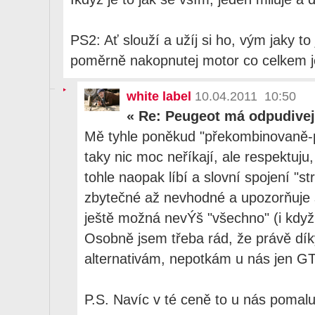
PS2: Ať slouží a užíj si ho, vým jaky t
poměrně nakopnutej motor co celkem 
white label
10.04.2011 10:50
«
Re: Peugeot má odpudivej
Mě tyhle poněkud "překombinovaně-po
taky nic moc neříkají, ale respektuj
tohle naopak líbí a slovní spojení "st
zbytečné až nevhodné a upozorňuje s
ještě možná nevÝš "všechno" (i když 
Osobně jsem třeba rád, že právě dí
alternativám, nepotkám u nás jen G
P.S. Navíc v té ceně to u nás pomal