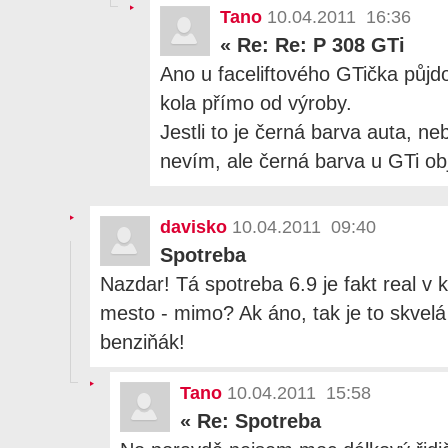
Tano
10.04.2011 16:36
«
Re: Re: P 308 GTi
Ano u faceliftového GTička půjd
kola přímo od výroby.
Jestli to je černá barva auta, 
nevím, ale černá barva u GTi obj
davisko
10.04.2011 09:40
Spotreba
Nazdar! Tá spotreba 6.9 je fakt real 
mesto - mimo? Ak áno, tak je to skvel
benziňák!
Tano
10.04.2011 15:58
«
Re: Spotreba