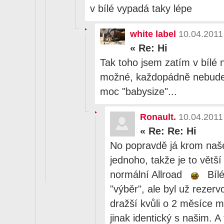
v bílé vypadá taky lépe
white label
10.04.2011
«
Re: Hi
Tak toho jsem zatím v bílé ne
možné, každopádně nebude v
moc "babysize"...
Ronault.
10.04.2011
«
Re: Re: Hi
No popravdě já krom naše
jednoho, takže je to větší
normální Allroad
Bílé
"výběr", ale byl už rezer
dražší kvůli o 2 měsíce m
jinak identický s našim. A