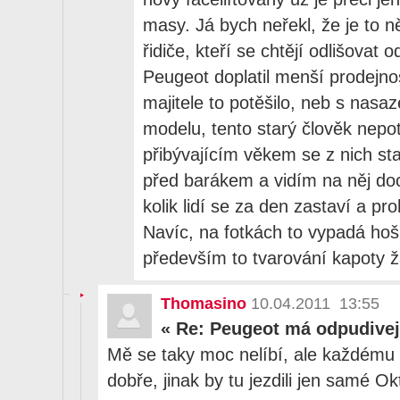
masy. Já bych neřekl, že je to n
řidiče, kteří se chtějí odlišovat 
Peugeot doplatil menší prodejnos
majitele to potěšilo, neb s nasa
modelu, tento starý člověk nep
přibývajícím věkem se z nich st
před barákem a vidím na něj doc
kolik lidí se za den zastaví a pr
Navíc, na fotkách to vypadá hoš
především to tvarování kapoty ž
Thomasino
10.04.2011 13:55
«
Re: Peugeot má odpudivej
Mě se taky moc nelíbí, ale každému s
dobře, jinak by tu jezdili jen samé O