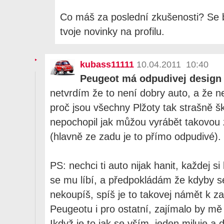
Co máš za poslední zkušenosti? Se
tvoje novinky na profilu.
kubass11111
10.04.2011 10:40
Peugeot má odpudivej design
netvrdím že to není dobry auto, a že n
proč jsou všechny Plžoty tak strašně 
nepochopil jak můžou vyrábět takovou 
(hlavně ze zadu je to přímo odpudivé).
PS: nechci ti auto nijak hanit, každej s
se mu líbí, a předpokládám že kdyby se t
nekoupíš, spíš je to takovej námět k 
Peugeotu i pro ostatní, zajímalo by mě 
Ikdyž je to jak se vším, jeden miluje a d