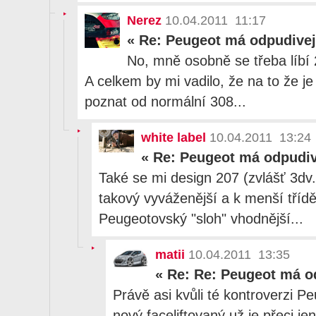
Nerez
10.04.2011 11:17
«
Re: Peugeot má odpudivej
No, mně osobně se třeba líbí 
A celkem by mi vadilo, že na to že je
poznat od normální 308...
white label
10.04.2011 13:24
«
Re: Peugeot má odpudiv
Také se mi design 207 (zvlášť 3dv.)
takový vyváženější a k menší třídě
Peugeotovský "sloh" vhodnější...
matii
10.04.2011 13:35
«
Re: Re: Peugeot má o
Právě asi kvůli té kontroverzi Pe
nový faceliftovaný už je přeci jen 