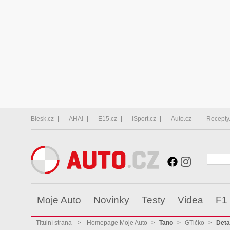
Blesk.cz
AHA!
E15.cz
iSport.cz
Auto.cz
Recepty
Moje Auto
Novinky
Testy
Videa
F1
Titulní strana
>
Homepage Moje Auto
>
Tano
>
GTičko
>
Deta