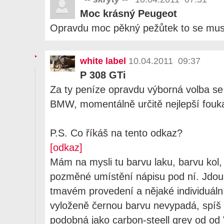
Moc krásný Peugeot
Opravdu moc pěkný pežůtek to se mus
white label
10.04.2011 09:37
P 308 GTi
Za ty peníze opravdu výborná volba s
BMW, momentálně určitě nejlepší fouka
P.S. Co říkáš na tento odkaz?
[odkaz]
Mám na mysli tu barvu laku, barvu kol, 
pozměné umístění nápisu pod ní. Jdou 
tmavém provedení a nějaké individuální
vyloženě černou barvu nevypadá, spíš
podobná jako carbon-steell grey od o