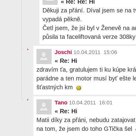
«
Re: Re: Hi
Děkuji za přání. Díval jsem se na 
vypadá pěkně.
Četl jsem, že jsi byl v Ženevě na 
půsila ta faceliftovaná verze 308ky
Joschi
10.04.2011 15:06
«
Re: Hi
zdravím ťa, gratulujem ti ku kúpe k
parádne a ten motor musí byť ešte l
šťastných km
Tano
10.04.2011 16:01
«
Re: Hi
Matii díky za přáni, nebudu zatajov
na tom, že jsem do toho GTička šel