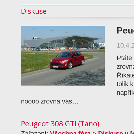
Diskuse
Peu
10.4.
Ptáte 
zrovn
Říkáte
tolik 
napří
noooo zrovna vás…
Peugeot 308 GTi (Tano)
Zařazení:
Všechna fóra
>
Diskuse v 