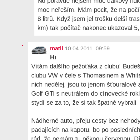
No poravdě nejsem moc dálkový řidič
moc neřeším. Mám pocit, že na poč
8 litrů. Když jsem jel trošku delší tr
km) tak počítač nakonec ukazoval 5,9
matii
10.04.2011 09:59
Hi
Vítám dalšího pežoťáka z clubu! Budeš
clubu VW v čele s Thomasinem a White 
nich nedělej, jsou to jenom šťouralové 
Golf GTi s neutrálem do cínovecké rokl
stydí se za to, že si tak špatně vybrali
Nádherné auto, přeju cesty bez nehody 
padajících na kapotu, bo po posledníc
rád, že nemám tu pěknou červenou. Dík