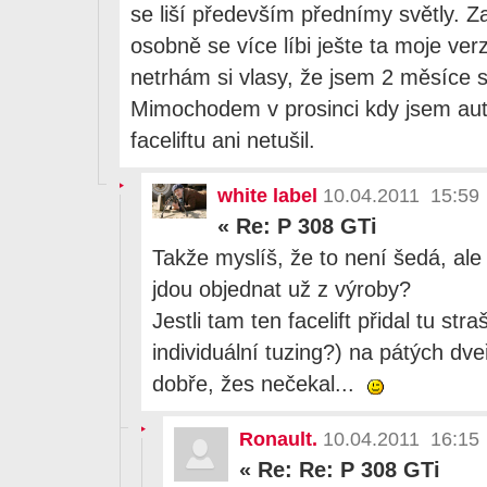
se liší především přednímy světly. Z
osobně se více líbi ješte ta moje ve
netrhám si vlasy, že jsem 2 měsíce 
Mimochodem v prosinci kdy jsem aut
faceliftu ani netušil.
white label
10.04.2011 15:59
«
Re: P 308 GTi
Takže myslíš, že to není šedá, ale
jdou objednat už z výroby?
Jestli tam ten facelift přidal tu stra
individuální tuzing?) na pátých dveř
dobře, žes nečekal...
Ronault.
10.04.2011 16:15
«
Re: Re: P 308 GTi