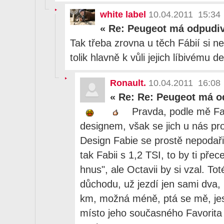
white label
10.04.2011 15:34
«
Re: Peugeot má odpudiv
Tak třeba zrovna u těch Fábií si ne
tolik hlavně k vůli jejich líbivému d
Ronault.
10.04.2011 16:08
«
Re: Re: Peugeot má o
Pravda, podle mě Fa
designem, však se jich u nás pr
Design Fabie se prostě nepodařil
tak Fabii s 1,2 TSI, to by ti přece
hnus", ale Octavii by si vzal. To
důchodu, už jezdí jen sami dva,
km, možná méně, ptá se mě, jes
místo jeho současného Favorita 