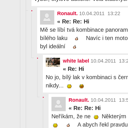
Ronault.
10.04.2011 13:22
«
Re: Re: Hi
Mě se líbí tvá kombinace panorama
bílého laku
Navíc i ten moto
byl ideální
white label
10.04.2011 13:
«
Re: Hi
No jo, bílý lak v kombinaci s če
nikdy...
Ronault.
10.04.2011 13:
«
Re: Re: Hi
Neříkám, že ne
Některým 
A abych řekl pravdu,