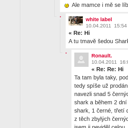
Ale mamce i mě se líbí
white label
10.04.2011 15:54
«
Re: Hi
A tu tmavě šedou Shark
Ronault.
10.04.2011 16:
«
Re: Re: Hi
Ta tam byla taky, p
tedy spíše už prodá
navezli snad 5 černýc
shark a během 2 dní p
shark, 1 černé, třetí
z těch zbylých černý
jsem ji neviděl celou.