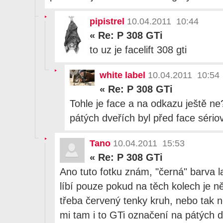
pipistrel
10.04.2011 10:44
«
Re: P 308 GTi
to uz je facelift 308 gti
white label
10.04.2011 10:54
«
Re: P 308 GTi
Tohle je face a na odkazu ještě ne?
pátých dveřích byl před face sério
Tano
10.04.2011 15:53
«
Re: P 308 GTi
Ano tuto fotku znám, "černá" barva 
líbí pouze pokud na těch kolech je n
třeba červený tenky kruh, nebo tak n
mi tam i to GTi označení na pátých dv