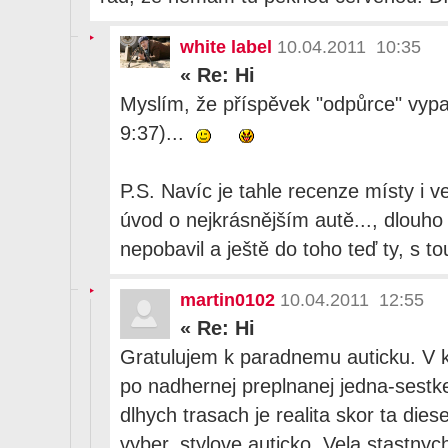
white label
10.04.2011 10:35
«
Re: Hi
Myslím, že příspěvek "odpůrce" vypad
9:37)...
P.S. Navíc je tahle recenze místy i 
úvod o nejkrásnějším autě..., dlouho
nepobavil a ještě do toho teď ty, s tou
martin0102
10.04.2011 12:55
«
Re: Hi
Gratulujem k paradnemu auticku. V k
po nadhernej preplnanej jedna-sestke
dlhych trasach je realita skor ta dies
vyber, stylove auticko. Vela stastny