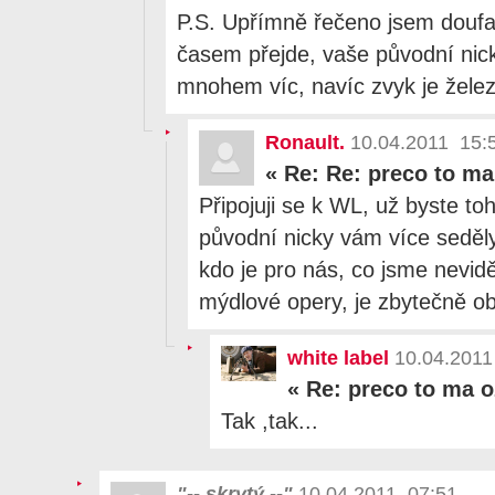
P.S. Upřímně řečeno jsem doufal
časem přejde, vaše původní nic
mnohem víc, navíc zvyk je želez
Ronault.
10.04.2011 15:
«
Re: Re: preco to ma
Připojuji se k WL, už byste to
původní nicky vám více seděly
kdo je pro nás, co jsme neviděl
mýdlové opery, je zbytečně ob
white label
10.04.2011
«
Re: preco to ma o
Tak ,tak...
"-- skrytý --"
10.04.2011 07:51