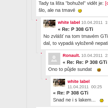
Tady ta lišta "bohužel" vidět je:
[
šlo, ale na tmavé
white label
10.04.2011 1
«
Re: P 308 GTi
No zvlášť na tom tmavém GTič
dal, to vypadá vyloženě nepat
Ronault.
10.04.2011 2
«
Re: Re: P 308 GTi
Ono to půjde sundat
white label
11.04.2011 00:25
«
Re: P 308 GTi
Snad ne i s lakem...