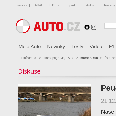
Blesk.cz
AHA!
E15.cz
iSport.cz
Auto.cz
Recepty
Moje Auto
Novinky
Testy
Videa
F1
Titulní strana
>
Homepage Moje Auto
>
maman-308
>
třistaos
Diskuse
Peu
21.12
Naše 