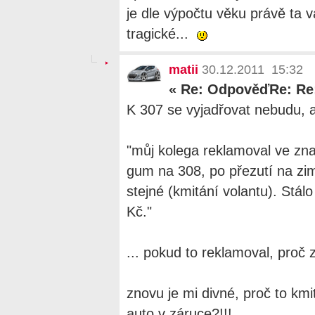
je dle výpočtu věku právě ta 
tragické...
matii
30.12.2011 15:32
«
Re: OdpověďRe: Re
K 307 se vyjadřovat nebudu, al
"můj kolega reklamoval ve zn
gum na 308, po přezutí na zim
stejné (kmitání volantu). Stálo
Kč."
... pokud to reklamoval, proč za
znovu je mi divné, proč to km
auto v záruce?!!!