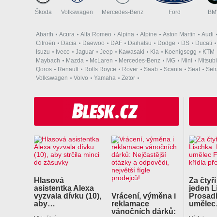
Škoda
Volkswagen
Mercedes-Benz
Ford
B
Abarth
Acura
Alfa Romeo
Alpina
Alpine
Aston Martin
Audi
Citroën
Dacia
Daewoo
DAF
Daihatsu
Dodge
DS
Ducati
Isuzu
Iveco
Jaguar
Jeep
Kawasaki
Kia
Koenigsegg
KTM
Maybach
Mazda
McLaren
Mercedes-Benz
MG
Mini
Mitsubi
Qoros
Renault
Rolls Royce
Rover
Saab
Scania
Seat
Set
Volkswagen
Volvo
Yamaha
Zetor
Hlasová
Za čtyři
asistentka Alexa
jeden L
vyzvala dívku (10),
Vrácení, výměna i
Prosadí
aby…
reklamace
uměle
vánočních dárků: