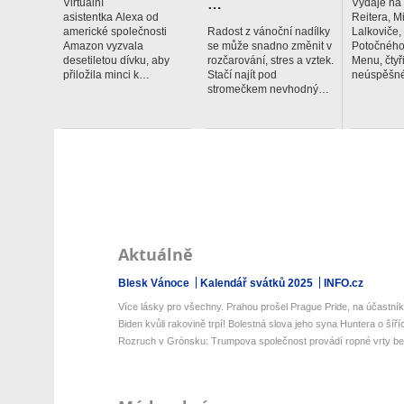
…
Virtuální
Výdaje na
asistentka Alexa od
Reitera, M
americké společnosti
Radost z vánoční nadílky
Lalkoviče
Amazon vyzvala
se může snadno změnit v
Potočného
desetiletou dívku, aby
rozčarování, stres a vztek.
Menu, čtyř
přiložila minci k…
Stačí najít pod
neúspěšné
stromečkem nevhodný…
Aktuálně
Blesk Vánoce
Kalendář svátků 2025
INFO.cz
Více lásky pro všechny. Prahou prošel Prague Pride, na účastníky
Biden kvůli rakovině trpí! Bolestná slova jeho syna Huntera o šířící
Rozruch v Grónsku: Trumpova společnost provádí ropné vrty bez