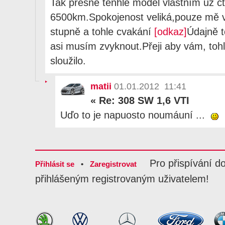
Tak přesně tenhle model vlastním už čt
6500km.Spokojenost veliká,pouze mě 
stupně a tohle cvakání
[odkaz]
Údajně t
asi musím zvyknout.Přeji aby vám, toh
sloužilo.
matii
01.01.2012 11:41
«
Re: 308 SW 1,6 VTI
Uďo to je napuosto noumáuní ...
Pro přispívání d
Přihlásit se
•
Zaregistrovat
přihlášeným registrovaným uživatelem!