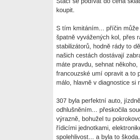
Stačí se podívat do cena skla
koupit.
S tím kmitáním... příčin může
špatně vyvážených kol, přes 
stabilizátorů, hodně rády to dě
našich cestách dostávají zabr
máte pravdu, sehnat někoho, 
francouzské umí opravit a to 
málo, hlavně v diagnostice si 
307 byla perfektní auto, jízdně
odhlušněním... přeskočila so
výrazně, bohužel tu pokrokovo
řídicími jednotkami, elektroni
spolehlivost... a byla to škoda