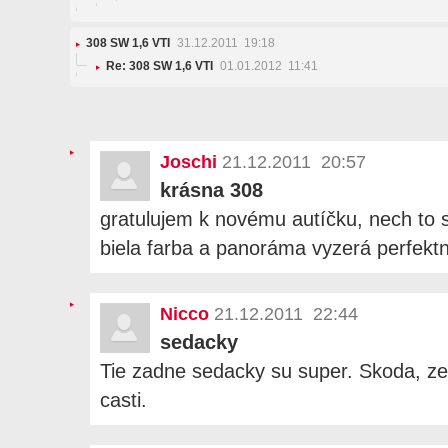
308 SW 1,6 VTI
31.12.2011 19:18
Re: 308 SW 1,6 VTI
01.01.2012 11:41
Joschi
21.12.2011 20:57
krásna 308
gratulujem k novému autíčku, nech to 
biela farba a panoráma vyzerá perfekt
Nicco
21.12.2011 22:44
sedacky
Tie zadne sedacky su super. Skoda, ze 
casti.