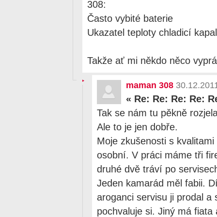
308:
Často vybité baterie
Ukazatel teploty chladicí kapa
Takže ať mi někdo něco vyprá
maman 308
30.12.201
«
Re: Re: Re: Re: R
Tak se nám tu pěkně rozjela
Ale to je jen dobře.
Moje zkušenosti s kvalitami
osobní. V práci máme tři fir
druhé dvě tráví po servisech
Jeden kamarád měl fabii. 
aroganci servisu ji prodal a s
pochvaluje si. Jiný má fiata