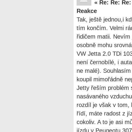
«
Re: Re: Re:
Reakce
Tak, ještě jednou,i k
tím končím. Velmi rá
řidičem matii. Nevím 
osobně mohu srovnáva
VW Jetta 2.0 TDi 10
není černobílé, i au
ne malé). Souhlasím 
koupil mimořádně ne
Jetty řeším problém 
nasávaného vzduchu 
rozdíl je však v tom
řídí, máte radost z j
cokoliv. A to je asi m
jízdu v Peugeotu 307