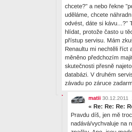
chcete?" a nebo řekne "p
uděláme, chcete náhradní
odvést, dáte si kávu...?" 
hlídat, protože často u t
přístup servisu. Mám zku
Renaultu mi nechtěli říct 
měněno předchozím majite
skutečnosti přesně najeto,
databázi. V druhém servis
závadu po záruce zadar
matii
30.12.2011 
«
Re: Re: Re: R
Pravdu díš, jen mě tro
nadává/vychvaluje na ne
značky. Ano, jsou model