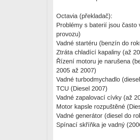
Octavia (překladač):
Problémy s baterií jsou často
provozu)
Vadné startéru (benzín do ro
Ztráta chladící kapaliny (až 2
Řízení motoru je narušena (b
2005 až 2007)
Vadné turbodmychadlo (diese
TCU (Diesel 2007)
Vadné zapalovací cívky (až 2
Motor kapsle rozpuštěné (Die
Vadné generátor (diesel do r
Spínací skříňka je vadný (200