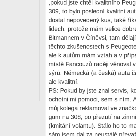
,pokud jste chtěl kvalitního Peug
309, to bylo poslední kvalitní a
dostal nepovedený kus, také říká
lidech, protože mám velice dob
Bitmannem v Číněvsi, tam dělají
těchto zkušenostech s Peugeot
ale k autům mám vztah a v pří
místě Fancouzů raději věnoval vý
sýrů. Německá (a česká) auta č
ale kvalitní.
PS: Pokud by jste znal servis, k
ochotni mi pomoci, sem s ním. 
můj kolega reklamoval ve značk
gum na 308, po přezutí na zimní
(kmitání volantu). Stálo ho to ma
sám jsem dal za neustálé převa