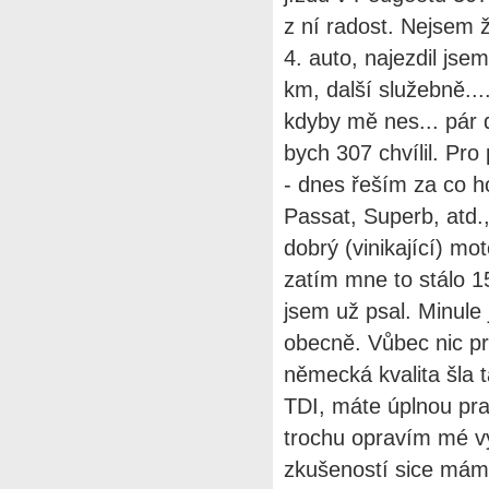
z ní radost. Nejsem
4. auto, najezdil js
km, další služebně...
kdyby mě nes... pár 
bych 307 chvílil. Pro
- dnes řeším za co h
Passat, Superb, atd.,
dobrý (vinikající) mot
zatím mne to stálo 
jsem už psal. Minule
obecně. Vůbec nic pr
německá kvalita šla t
TDI, máte úplnou pra
trochu opravím mé v
zkušeností sice mám 