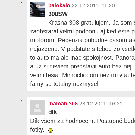
palokalo
22.12.2011 11:20
308SW
Krasna 308 gratulujem. Ja som
zaobstaral velmi podobnu aj ked este p
motorom. Recenzia pribudne casom al
najazdene. V podstate s tebou zo vse
to auto ma ale inac spokojnost. Panor
a uz si neviem predstavit auto bez nej.
velmi tesia. Mimochodom tiez mi v aute
famy su totalny nezmysel.
maman 308
23.12.2011 16:21
dík
Dík všem za hodnocení. Postupně budu
fotky.