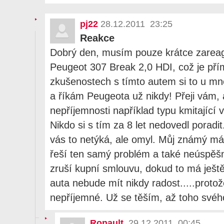
pj22
28.12.2011 23:25
Reakce
Dobrý den, musím pouze krátce zareag
Peugeot 307 Break 2,0 HDI, což je př
zkušenostech s tímto autem si to u mn
a říkám Peugeota už nikdy! Přeji vám,
nepříjemnosti například typu kmitající 
Nikdo si s tím za 8 let nedovedl poradit.
vás to netýká, ale omyl. Můj známý m
řeší ten samý problém a také neúspěšn
zruší kupní smlouvu, dokud to má ještě
auta nebude mít nikdy radost.....protože
nepříjemné. Už se těším, až toho svého
Ronault.
29.12.2011 00:45