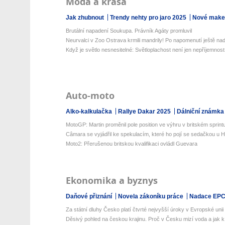
Móda a krása
Jak zhubnout
Trendy nehty pro jaro 2025
Nové make-
Brutální napadení Soukupa. Právník Agáty promluvil
Neurvalci v Zoo Ostrava krmili mandrily! Po napomenutí ještě nad
Když je světlo nesnesitelné: Světloplachost není jen nepříjemnost
Auto-moto
Alko-kalkulačka
Rallye Dakar 2025
Dálniční známka
MotoGP: Martin proměnil pole position ve výhru v britském sprint
Câmara se vyjádřil ke spekulacím, které ho pojí se sedačkou u 
Moto2: Přerušenou britskou kvalifikaci ovládl Guevara
Ekonomika a byznys
Daňové přiznání
Novela zákoníku práce
Nadace EP
Za státní dluhy Česko platí čtvrté nejvyšší úroky v Evropské unii
Děsivý pohled na českou krajinu. Proč v Česku mizí voda a jak k 