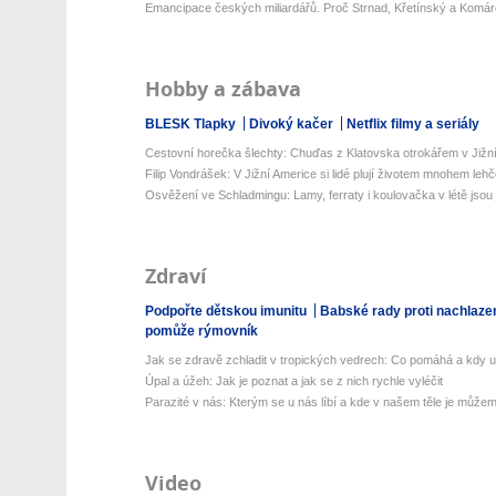
Emancipace českých miliardářů. Proč Strnad, Křetínský a Komár
Hobby a zábava
BLESK Tlapky
Divoký kačer
Netflix filmy a seriály
Cestovní horečka šlechty: Chuďas z Klatovska otrokářem v Jižn
Filip Vondrášek: V Jižní Americe si lidé plují životem mnohem lehčej
Osvěžení ve Schladmingu: Lamy, ferraty i koulovačka v létě jsou j
Zdraví
Podpořte dětskou imunitu
Babské rady proti nachlaze
pomůže rýmovník
Jak se zdravě zchladit v tropických vedrech: Co pomáhá a kdy už 
Úpal a úžeh: Jak je poznat a jak se z nich rychle vyléčit
Parazité v nás: Kterým se u nás líbí a kde v našem těle je můžeme
Video