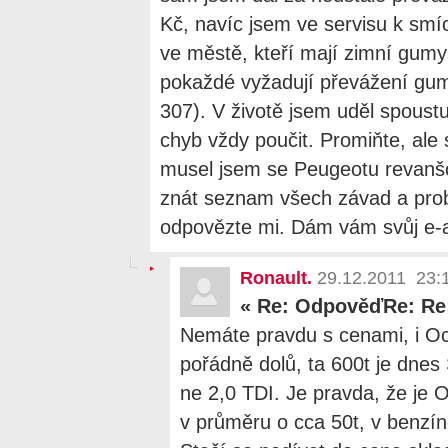
Kč, navíc jsem ve servisu k smích
ve městě, kteří mají zimní gumy
pokaždé vyžadují převážení gu
307). V životě jsem uděl spoust
chyb vždy poučit. Promiňte, ale
musel jsem se Peugeotu revanšo
znát seznam všech závad a pro
odpovězte mi. Dám vám svůj e-am
Ronault.
29.12.2011 23:
«
Re: OdpověďRe: Re
Nemáte pravdu s cenami, i Oc
pořádně dolů, ta 600t je dne
ne 2,0 TDI. Je pravda, že je O
v průměru o cca 50t, v benzí