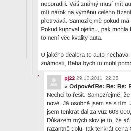
neporadili. Váš známý musí mít au
mít nárok na výměnu celého řízen
přetrvává. Samozřejmě pokud má 
Pokud kupoval ojetinu, pak mohla 
to není věc kvality auta.
U jakého dealera to auto necháva
známosti, třeba bych to mohl pomo
pj22
29.12.2011 22:35
«
OdpověďRe: Re: Re: 
Nechci to řešit. Samozřejmě, že
nové. Já osobně jsem se s tím u
jsem tenkrát dal za vůz 603 000,
Důkazem mých slov je to, že ač 
razantně dolů, tak tenkrát cena 