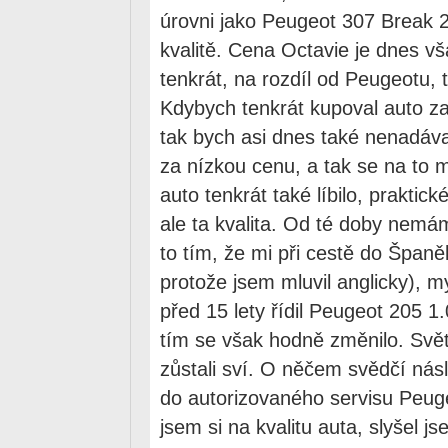
úrovni jako Peugeot 307 Break 2
kvalitě. Cena Octavie je dnes vš
tenkrát, na rozdíl od Peugeotu,
Kdybych tenkrát kupoval auto z
tak bych asi dnes také nenadával
za nízkou cenu, a tak se na to 
auto tenkrát také líbilo, praktick
ale ta kvalita. Od té doby nemá
to tím, že mi při cestě do Španěl
protože jsem mluvil anglicky), 
před 15 lety řídil Peugeot 205 1
tím se však hodně změnilo. Svět
zůstali sví. O něčem svědčí násle
do autorizovaného servisu Peug
jsem si na kvalitu auta, slyšel 