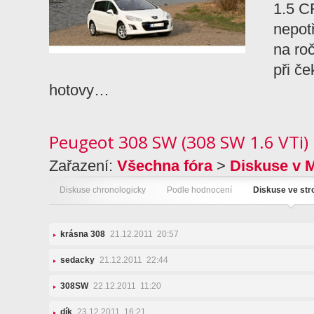
1.5 C
nepot
na roč
při č
hotovy…
Peugeot 308 SW (308 SW 1.6 VTi)
Zařazení:
Všechna fóra
>
Diskuse v 
Diskuse chronologicky
Podle hodnocení
Diskuse ve st
krásna 308
21.12.2011 20:57
sedacky
21.12.2011 22:44
308SW
22.12.2011 11:20
dík
23.12.2011 16:21