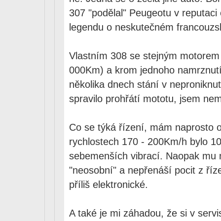
307 "podělal" Peugeotu v reputaci c
legendu o neskutečném francouzs
Vlastním 308 se stejným motorem 
000Km) a krom jednoho namrznutí 
několika dnech stání v neproniknu
spravilo prohřátí mototu, jsem ne
Co se týká řízení, mám naprosto o
rychlostech 170 - 200Km/h bylo 1
sebemenších vibrací. Naopak mu mn
"neosobní" a nepřenáší pocit z říze
příliš elektronické.
A také je mi záhadou, že si v serv