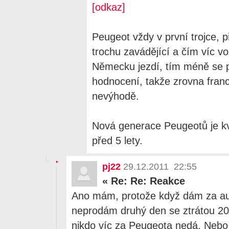
[odkaz]
Peugeot vždy v první trojce, př
trochu zavádějící a čím víc v
Německu jezdí, tím méně se p
hodnocení, takže zrovna franc
nevýhodě.
Nová generace Peugeotů je kva
před 5 lety.
pj22
29.12.2011 22:55
«
Re: Re: Reakce
Ano mám, protože když dám za aut
neprodám druhý den se ztrátou 20
nikdo víc za Peugeota nedá. Nebo 