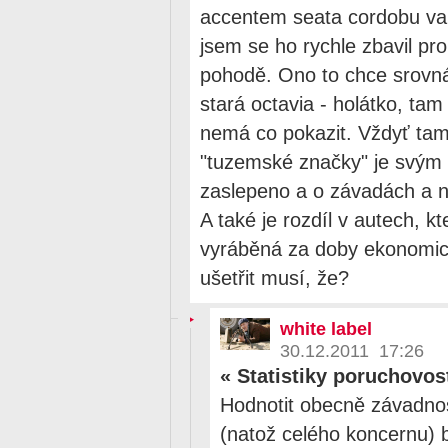
accentem seata cordobu va
jsem se ho rychle zbavil pr
pohodě. Ono to chce srovná
stará octavia - holátko, tam
nemá co pokazit. Vždyť tam
"tuzemské značky" je svým
zaslepeno a o závadách a ne
A také je rozdíl v autech, kt
vyráběná za doby ekonomic
ušetřit musí, že?
white label
30.12.2011 17:26
«
Statistiky poruchovos
Hodnotit obecně závadnos
(natož celého koncernu) b