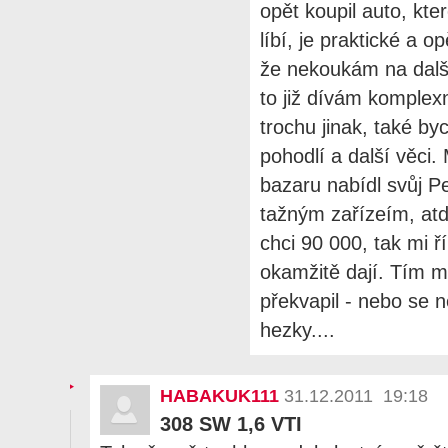
opět koupil auto, kte
líbí, je praktické a o
že nekoukám na další
to již dívám komplex
trochu jinak, také by
pohodlí a další věci
bazaru nabídl svůj P
tažným zařízeím, atd,
chci 90 000, tak mi ří
okamžitě dají. Tím 
překvapil - nebo se 
hezky....
HABAKUK111
31.12.2011 19:18
308 SW 1,6 VTI