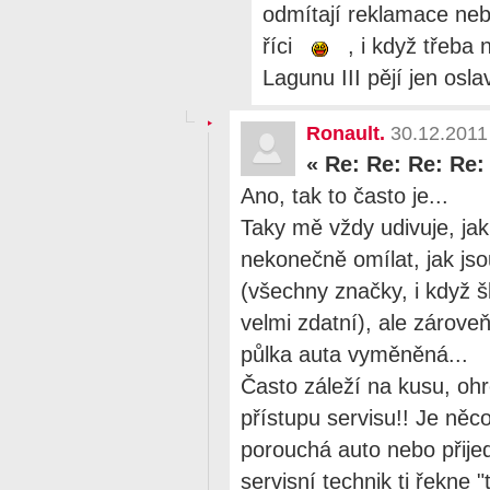
odmítají reklamace nebo
říci
, i když třeba 
Lagunu III pějí jen osla
Ronault.
30.12.2011
«
Re: Re: Re: Re:
Ano, tak to často je...
Taky mě vždy udivuje, jak
nekonečně omílat, jak jsou
(všechny značky, i když š
velmi zdatní), ale zároveň
půlka auta vyměněná...
Často záleží na kusu, oh
přístupu servisu!! Je něco
porouchá auto nebo přije
servisní technik ti řekne "