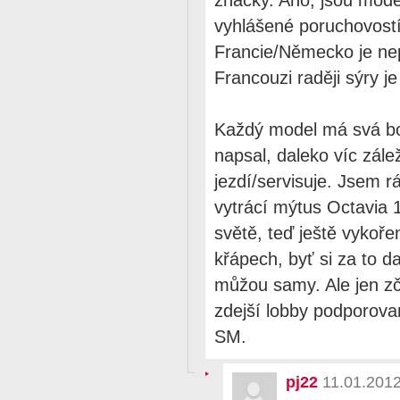
vyhlášené poruchovostí, 
Francie/Německo je nep
Francouzi raději sýry j
Každý model má svá bol
napsal, daleko víc zále
jezdí/servisuje. Jsem r
vytrácí mýtus Octavia 1
světě, teď ještě vykoře
křápech, byť si za to d
můžou samy. Ale jen zčá
zdejší lobby podporovan
SM.
pj22
11.01.201