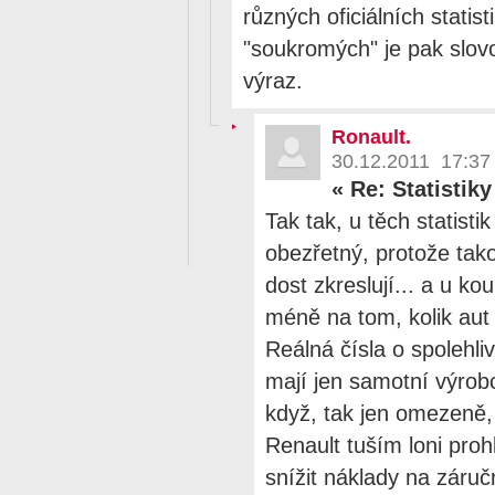
různých oficiálních statisti
"soukromých" je pak slovo
výraz.
Ronault.
30.12.2011 17:37
«
Re: Statistik
Tak tak, u těch statisti
obezřetný, protože tak
dost zkreslují... a u k
méně na tom, kolik aut
Reálná čísla o spolehli
mají jen samotní výrobc
když, tak jen omezeně, 
Renault tuším loni proh
snížit náklady na záruč