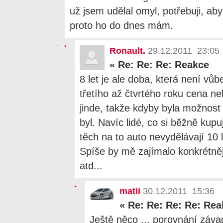
už jsem udělal omyl, potřebuji, aby 
proto ho do dnes mám.
Ronault.
29.12.2011 23:05
«
Re: Re: Re: Reakce
8 let je ale doba, která není v
třetího až čtvrtého roku cena nek
jinde, takže kdyby byla možnost
byl. Navíc lidé, co si běžně kupu
těch na to auto nevydělávají 10 
Spíše by mě zajímalo konkrétněj
atd...
matii
30.12.2011 15:36
«
Re: Re: Re: Re: Rea
Ještě něco ... porovnání záva