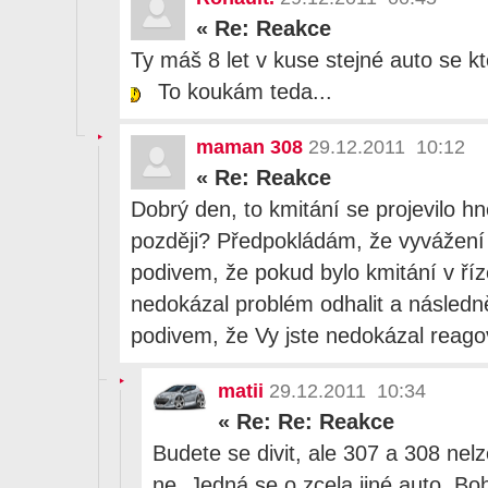
«
Re: Reakce
Ty máš 8 let v kuse stejné auto se 
To koukám teda...
maman 308
29.12.2011 10:12
«
Re: Reakce
Dobrý den, to kmitání se projevilo h
později? Předpokládám, že vyvážení
podivem, že pokud bylo kmitání v říze
nedokázal problém odhalit a následně 
podivem, že Vy jste nedokázal reagov
matii
29.12.2011 10:34
«
Re: Re: Reakce
Budete se divit, ale 307 a 308 nelz
ne. Jedná se o zcela jiné auto. Bo