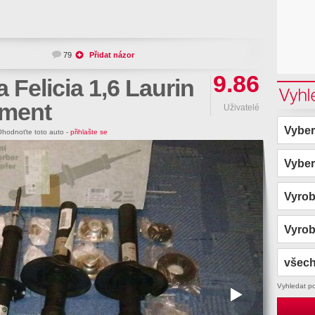
79
Přidat názor
9.86
 Felicia 1,6 Laurin
Vyhl
ement
Uživatelé
Vyber
hodnoťte toto auto -
přihlašte se
Vyber
Vyro
Vyro
všech
Vyhledat p