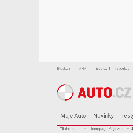
Blesk.cz
AHA!
E15.cz
iSport.cz
Moje Auto
Novinky
Test
Titulní strana
>
Homepage Moje Auto
>