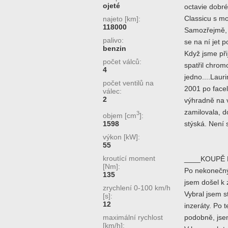
ojeté
octavie dobré
Classicu s mo
najeto [km]:
118000
Samozřejmě, 
palivo:
se na ní jet p
benzin
Když jsme při
počet válců:
spatřil chrom
4
jedno....Laur
počet ventilů na
2001 po face
válec:
2
výhradně na v
zamilovala, d
3
objem [cm
]:
1598
stýská. Není 
výkon [kW]:
55
kroutící moment
____KOUPĚ 
[Nm]:
Po nekonečnýc
135
jsem došel k 
zrychlení 0-100 km/h
Vybral jsem s
[s]:
12
inzeráty. Po 
maximální rychlost
podobně, jsem
[km/h]: