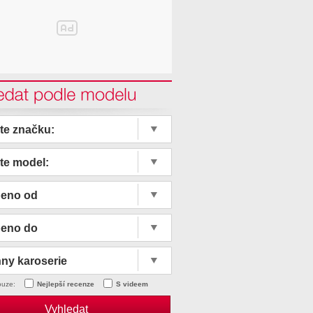
edat podle modelu
te značku:
te model:
beno od
beno do
ny karoserie
ouze:
Nejlepší recenze
S videem