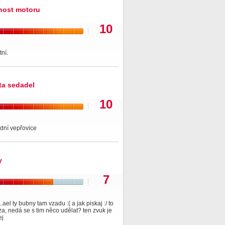
nost motoru
10
tní.
ita sedadel
10
ídní vepřovice
y
7
...ael ty bubny tam vzadu :( a jak piskaj :/ to
za, nedá se s tim něco udělat? ten zvuk je
ej