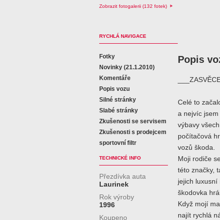
Zobrazit fotogalerii (132 fotek)
RYCHLÁ NAVIGACE
Fotky
Popis vo
Novinky (21.1.2010)
Komentáře
___ZASVĚCE
Popis vozu
Silné stránky
Celé to začalo
Slabé stránky
a nejvíc jse
Zkušenosti se servisem
výbavy všech
Zkušenosti s prodejcem
počítačová hra
sportovní filtr
vozů škoda.
TECHNICKÉ INFO
Moji rodiče s
této značky, 
Přezdívka auta
jejich luxusn
Laurinek
škodovka hrála
Rok výroby
Když mojí ma
1996
najít rychlá 
Koupeno