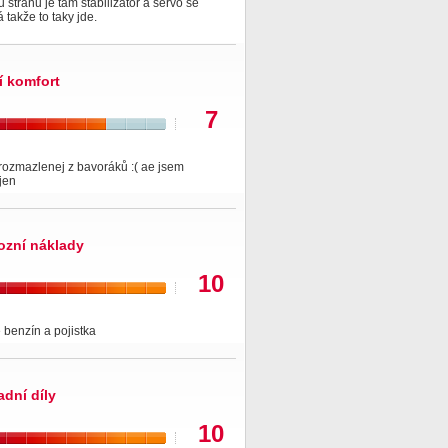
 stranu je tam stabilizator a servo se
 takže to taky jde.
í komfort
7
rozmazlenej z bavoráků :( ae jsem
jen
ozní náklady
10
benzín a pojistka
adní díly
10