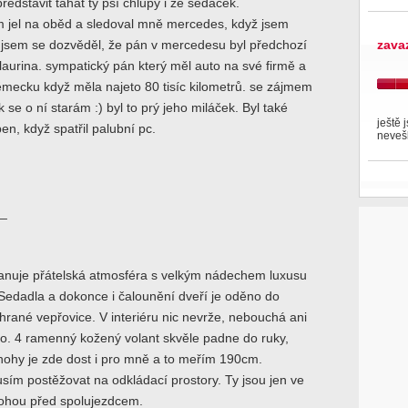
ředstavit tahat ty psí chlupy i ze sedaček.
 jel na oběd a sledoval mně mercedes, když jsem
ak jsem se dozvěděl, že pán v mercedesu byl předchozí
zava
laurina. sympatický pán který měl auto na své firmě a
ěmecku když měla najeto 80 tisíc kilometrů. se zájmem
k se o ní starám :) byl to prý jeho miláček. Byl také
ještě 
en, když spatřil palubní pc.
neveš
_
panuje přátelská atmosféra s velkým nádechem luxusu
. Sedadla a dokonce i čalounění dveří je oděno do
rané vepřovice. V interiéru nic nevrže, nebouchá ani
o. 4 ramenný kožený volant skvěle padne do ruky,
nohy je zde dost i pro mně a to meřím 190cm.
sím postěžovat na odkládací prostory. Ty jsou jen ve
nohou před spolujezdcem.