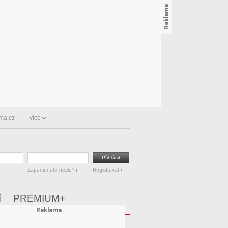
ma.cz
více
Zapomenuté heslo?
Registrovat
í
PREMIUM+