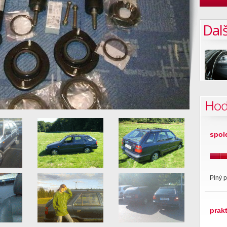
Dalš
Hod
spol
Plný p
prak