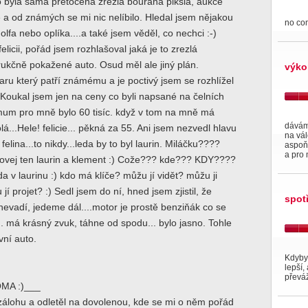
 byla samá přetočená zrezlá bouraná piksla, aukce
 a od známých se mi nic nelíbilo. Hledal jsem nějakou
no co
olfa nebo oplíka....a také jsem věděl, co nechci :-)
elicii, pořád jsem rozhlašoval jaká je to zrezlá
rukčně pokažené auto. Osud měl ale jiný plán.
výko
ru který patří známému a je poctivý jsem se rozhlížel
. Koukal jsem jen na ceny co byli napsané na čelních
mum pro mně bylo 60 tisíc. když v tom na mně má
dávám 
lá...Hele! felicie... pěkná za 55. Ani jsem nezvedl hlavu
na vál
- felina...to nikdy...leda by to byl laurin. Miláčku????
aspoň 
a pro 
akovej ten laurin a klement :) Cože??? kde??? KDY????
da v laurinu :) kdo má klíče? můžu jí vidět? můžu ji
jí projet? :) Sedl jsem do ní, hned jsem zjistil, že
spot
evadí, jedeme dál....motor je prostě benziňák co se
.. má krásný zvuk, táhne od spodu... bylo jasno. Tohle
vní auto.
Kdyby 
lepší,
převáž
MA :)___
 zálohu a odletěl na dovolenou, kde se mi o něm pořád