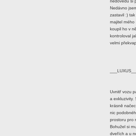
nedovedu si p
Nedávno jsem
zastavil :) t
majitel mého 
koupil ho v n
kontroloval ja
velmi překvap
___LUXUS__
Uvnitř vozu 
a exkluzivity
krásně načech
nic podobnéh
prostoru pro 
Bohužel si mu
dveřích a u 