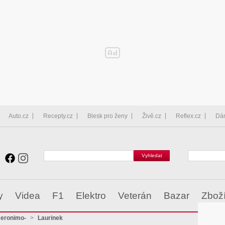
Auto.cz
Recepty.cz
Blesk pro ženy
Živě.cz
Reflex.cz
Dá
y
Videa
F1
Elektro
Veterán
Bazar
Zbož
Jeronimo-
>
Laurinek