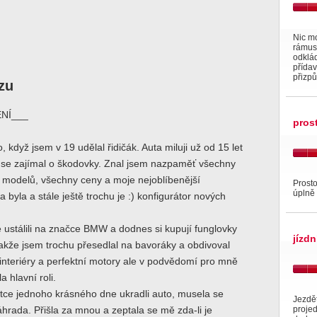
Nic mo
rámus 
odklád
přídav
přizp
zu
NÍ___
pros
, když jsem v 19 udělal řidičák. Auta miluji už od 15 let
m se zajímal o škodovky. Znal jsem nazpaměť všechny
 modelů, všechny ceny a moje nejoblíbenější
Prosto
úplně 
 byla a stále ještě trochu je :) konfigurátor nových
e ustálili na značce BMW a dodnes si kupují funglovky
jízdn
takže jsem trochu přesedlal na bavoráky a obdivoval
í interiéry a perfektní motory ale v podvědomí pro mně
 hlavní roli.
tce jednoho krásného dne ukradli auto, musela se
Jezdět
projeď
náhrada. Přišla za mnou a zeptala se mě zda-li je