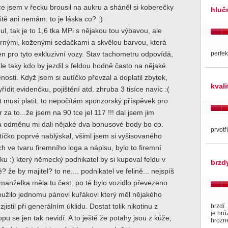
e jsem v řecku brousil na aukru a sháněl si koberečky
hluč
ště ani nemám. to je láska co? :)
ul, tak je to 1,6 tka MPi s nějakou tou výbavou, ale
rnými, koženými sedačkami a skvělou barvou, která
perfek
en pro tyto exkluzivní vozy. Stav tachometru odpovídá,
ale taky kdo by jezdil s feldou hodně často na nějaké
nosti. Když jsem si autíčko převzal a doplatil zbytek,
kval
ídit evidenčku, pojištění atd. zhruba 3 tisíce navíc :(
 musí platit. to nepočítám sponzorský příspěvek pro
čr za to...že jsem na 90 tce jel 117 !!! dal jsem jim
 za odměnu mi dali nějaké dva bonusové body bo co.
prvotř
íčko poprvé nablýskal, všiml jsem si vyšisovaného
ch ve tvaru firemního loga a nápisu, bylo to firemní
u :) který německý podnikatel by si kupoval feldu v
brzd
 že by majitel? to ne.... podnikatel ve felině... nejspíš
manželka měla tu čest. po té bylo vozidlo převezeno
oužilo jednomu pánovi kuřákovi který měl nějakého
zjistil při generálním úklidu. Dostat tolik nikotinu z
brzdí 
je hrů
pu se jen tak nevidí. A to ještě že potahy jsou z kůže,
hrozn