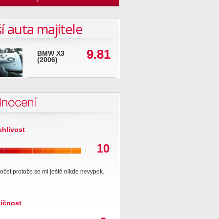
í auta majitele
9.81
BMW X3
(2006)
nocení
ehlivost
10
očet protože se mi ještě nikde nevypek.
tičnost