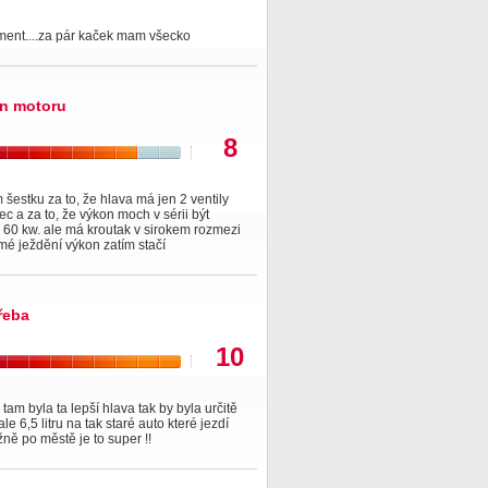
ment....za pár kaček mam všecko
n motoru
8
šestku za to, že hlava má jen 2 ventily
ec a za to, že výkon moch v sérii být
60 kw. ale má kroutak v sirokem rozmezi
mé ježdění výkon zatím stačí
řeba
10
tam byla ta lepší hlava tak by byla určitě
 ale 6,5 litru na tak staré auto které jezdí
ně po městě je to super !!