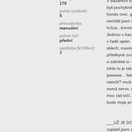
V bazarech to
170
byli pochybné
počet rychlostí:
hondu civic, g
5
nechtěl jsem f
převodovka:
hrůza...konst
manuální
Jednou v baza
pohon kol:
přední
v řadě ojetin
spotřeba [l/100km]:
sklech, maxi
7
přítelkyně zvo
a zabrblal si 
tohle to je t
jeeeeee....fel
natočit? mužu 
nemá servo, n
moc rád točí.
bude moje pr
___UŽ JE DO
zaplatil jsem