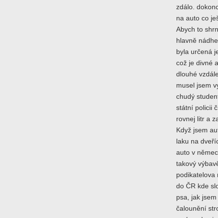
zdálo. dokonc
na auto co je
Abych to shrn
hlavně nádhe
byla určená j
což je divné 
dlouhé vzdále
musel jsem vyř
chudý student
státní policii 
rovnej litr a
Když jsem aut
laku na dveří
auto v německ
takový výbavě?
podikatelova 
do ČR kde sl
psa, jak jsem 
čalounění stro