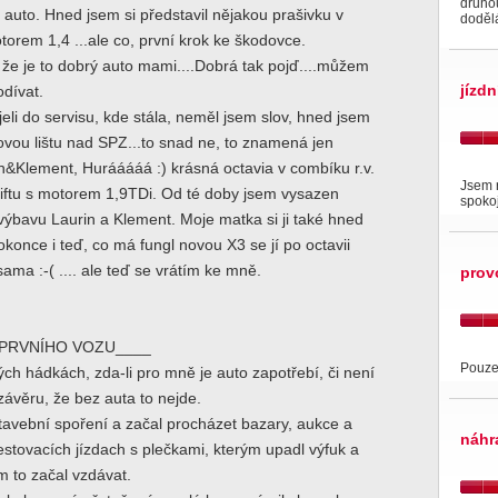
druhou
 auto. Hned jsem si představil nějakou prašivku v
dodělá
torem 1,4 ...ale co, první krok ke škodovce.
že je to dobrý auto mami....Dobrá tak pojď....můžem
jízdn
odívat.
jeli do servisu, kde stála, neměl jsem slov, hned jsem
ovou lištu nad SPZ...to snad ne, to znamená jen
in&Klement, Hurááááá :) krásná octavia v combíku r.v.
Jsem 
liftu s motorem 1,9TDi. Od té doby jsem vysazen
spoko
ýbavu Laurin a Klement. Moje matka si ji také hned
okonce i teď, co má fungl novou X3 se jí po octavii
sama :-( .... ale teď se vrátím ke mně.
prov
PRVNÍHO VOZU____
Pouze 
h hádkách, zda-li pro mně je auto zapotřebí, či není
závěru, že bez auta to nejde.
tavební spoření a začal procházet bazary, aukce a
náhr
testovacích jízdach s plečkami, kterým upadl výfuk a
 to začal vzdávat.