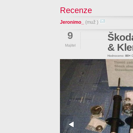
Recenze
Jeronimo_
(muž )
9
Škoda
& Kl
Majitel
Hodnoceno:
80×
O