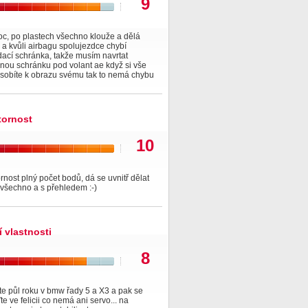
9
c, po plastech všechno klouže a dělá
a kvůli airbagu spolujezdce chybí
ací schránka, takže musím navrtat
nou schránku pod volant ae když si vše
ůsobíte k obrazu svému tak to nemá chybu
tornost
10
rnost plný počet bodů, dá se uvnitř dělat
všechno a s přehledem :-)
í vlastnosti
8
e půl roku v bmw řady 5 a X3 a pak se
te ve felicii co nemá ani servo... na