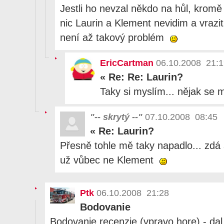
Jestli ho nevzal někdo na hůl, krom
nic Laurin a Klement nevidim a vrazit
není až takový problém
EricCartman
06.10.2008 21:1
«
Re: Re: Laurin?
Taky si myslím... nějak se m
"-- skrytý --"
07.10.2008 08:45
«
Re: Laurin?
Přesně tohle mě taky napadlo... zdá 
už vůbec ne Klement
Ptk
06.10.2008 21:28
Bodovanie
Bodovanie recenzie (vpravo hore) - dal