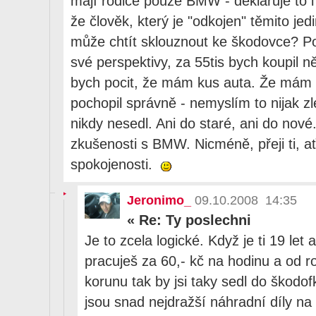
mají rodiče pouze BMW - deklaruje to i
že člověk, který je "odkojen" těmito je
může chtít sklouznout ke škodovce? Po
své perspektivy, za 55tis bych koupil 
bych pocit, že mám kus auta. Že mám
pochopil správně - nemyslím to nijak zl
nikdy nesedl. Ani do staré, ani do nov
zkušenosti s BMW. Nicméně, přeji ti, ať
spokojenosti.
Jeronimo_
09.10.2008 14:35
«
Re: Ty poslechni
Je to zcela logické. Když je ti 19 let 
pracuješ za 60,- kč na hodinu a od r
korunu tak by jsi taky sedl do škodo
jsou snad nejdražší náhradní díly na