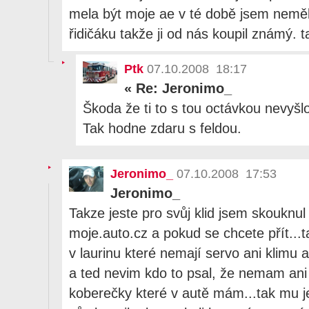
mela být moje ae v té době jsem neměl
řidičáku takže ji od nás koupil známý. t
Ptk
07.10.2008 18:17
«
Re: Jeronimo_
Škoda že ti to s tou octávkou nevyšl
Tak hodne zdaru s feldou.
Jeronimo_
07.10.2008 17:53
Jeronimo_
Takze jeste pro svůj klid jsem skouknul 
moje.auto.cz a pokud se chcete přít...t
v laurinu které nemají servo ani klimu 
a ted nevim kdo to psal, že nemam ani 
koberečky které v autě mám...tak mu je