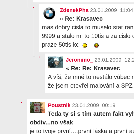
ZdenekPha
23.01.2009 11:04
«
Re: Krasavec
mas dobry cisla to muselo stat ra
9999 a stalo mi to 10tis a za cislo
praze 50tis kc
Jeronimo_
23.01.2009 12:
«
Re: Re: Krasavec
A víš, že mně to nestálo vůbec 
že jsem otevřel malování a SPZ
Poustnik
23.01.2009 00:19
Teda ty si s tím autem fakt vy
obdiv...no však
je to tvoje první....první láska a první 