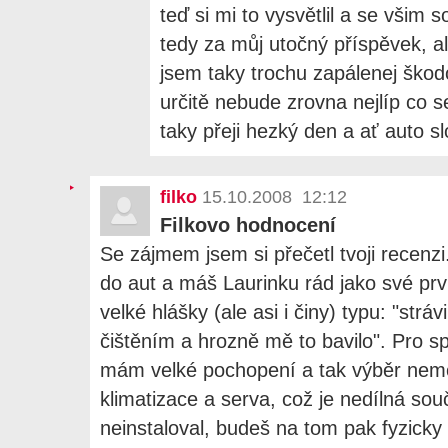
teď si mi to vysvětlil a se všim
tedy za můj utočný příspěvek, al
jsem taky trochu zapálenej škod
určitě nebude zrovna nejlíp co s
taky přeji hezký den a ať auto sl
filko
15.10.2008 12:12
Filkovo hodnocení
Se zájmem jsem si přečetl tvoji recenzi
do aut a máš Laurinku rád jako své prv
velké hlášky (ale asi i činy) typu: "strá
čištěním a hrozně mě to bavilo". Pro s
mám velké pochopení a tak výběr nemo
klimatizace a serva, což je nedílná so
neinstaloval, budeš na tom pak fyzicky 