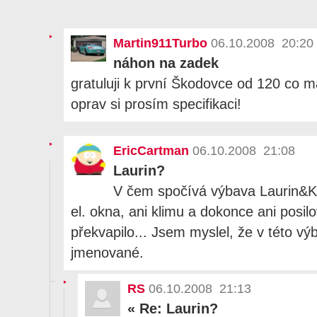
Martin911Turbo
06.10.2008 20:20
náhon na zadek
gratuluji k první Škodovce od 120 co 
oprav si prosím specifikaci!
EricCartman
06.10.2008 21:08
Laurin?
V čem spočívá výbava Laurin&K
el. okna, ani klimu a dokonce ani posi
překvapilo... Jsem myslel, že v této v
jmenované.
RS
06.10.2008 21:13
«
Re: Laurin?