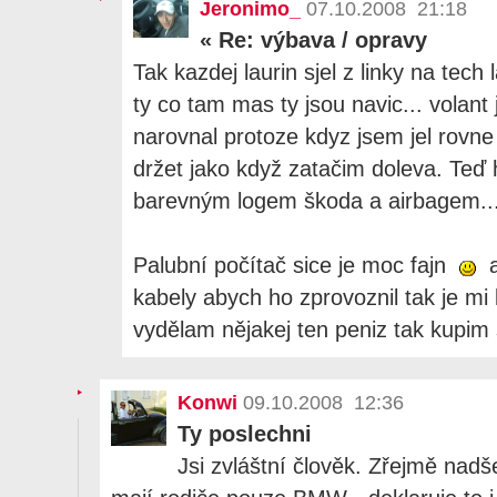
Jeronimo_
07.10.2008 21:18
«
Re: výbava / opravy
Tak kazdej laurin sjel z linky na tech
ty co tam mas ty jsou navic... volan
narovnal protoze kdyz jsem jel rovne
držet jako když zatačim doleva. Teď 
barevným logem škoda a airbagem..
Palubní počítač sice je moc fajn
a
kabely abych ho zprovoznil tak je mi 
vydělam nějakej ten peniz tak kupim 
Konwi
09.10.2008 12:36
Ty poslechni
Jsi zvláštní člověk. Zřejmě nadš