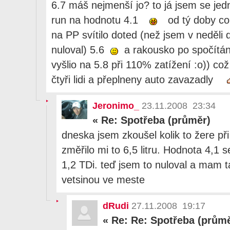
6.7 máš nejmenší jo? to já jsem se jed
run na hodnotu 4.1
od tý doby co
na PP svítilo doted (než jsem v neděli 
nuloval) 5.6
a rakousko po spočítání 
vyšlio na 5.8 při 110% zatížení :o)) co
čtyři lidi a přeplneny auto zavazadly
Jeronimo_
23.11.2008 23:34
«
Re: Spotřeba (průměr)
dneska jsem zkoušel kolik to žere př
změřilo mi to 6,5 litru. Hodnota 4,1 
1,2 TDi. teď jsem to nuloval a mam 
vetsinou ve meste
dRudi
27.11.2008 19:17
«
Re: Re: Spotřeba (průmě