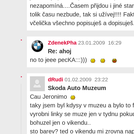
nezapomíná....Časem přijdou i jiné staro
tolik času nezbude, tak si užívej!!!! Fak
včelička všechno popisuješ a dopisuješ. 
ZdenekPha
23.01.2009 16:29
Re: ahoj
no to jeee pecKA:::)))
dRudi
01.02.2009 23:22
Skoda Auto Muzeum
Cau Jeronimo
taky jsem byl kdysy v muzeu a bylo to
vyrobni linky se muze jen v tydnu pokud 
bohuzel jen o vikendu..
sto barev? ted o vikendu mi zrovna nap