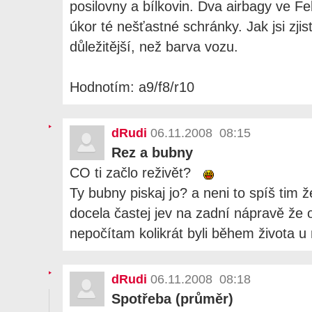
posilovny a bílkovin. Dva airbagy ve Feli
úkor té nešťastné schránky. Jak jsi zjist
důležitější, než barva vozu.
Hodnotím: a9/f8/r10
dRudi
06.11.2008 08:15
Rez a bubny
CO ti začlo reživět?
Ty bubny piskaj jo? a neni to spíš tim ž
docela častej jev na zadní nápravě že o
nepočítam kolikrát byli během života
dRudi
06.11.2008 08:18
Spotřeba (průměr)