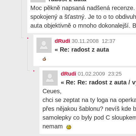
Moc pěkně napsaná nadšená recenze. Je
spokojený a šťastný. Je to o to obdivu
auta objektivně o mnoho dokonalejší. B
dRudi
30.11.2008 12:37
«
Re: radost z auta
dRudi
01.02.2009 23:25
«
Re: Re: radost z auta / 
Ceues,
chci se zeptat na ty loga na operka
přes nějakou šablonu? nevíš kde b
samolepky co byly pod C sloupkem
nemam