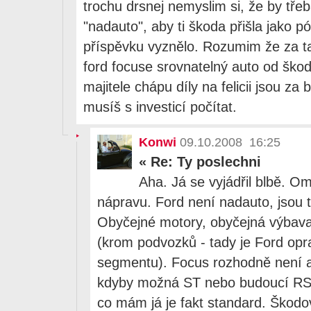
trochu drsnej nemyslim si, že by třeb
"nadauto", aby ti škoda přišla jako pó
příspěvku vyznělo. Rozumim že za t
ford focuse srovnatelný auto od ško
majitele chápu díly na felicii jsou za
musíš s investicí počítat.
Konwi
09.10.2008 16:25
«
Re: Ty poslechni
Aha. Já se vyjádřil blbě. 
nápravu. Ford není nadauto, jsou 
Obyčejné motory, obyčejná výbava
(krom podvozků - tady je Ford opr
segmentu). Focus rozhodně není a
kdyby možná ST nebo budoucí RS, to
co mám já je fakt standard. Škod