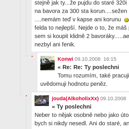
stejně jak ty...že pujdu do staré 320i
na bavora za 300 sta korun....sežen
....nemám teď v kapse ani korunu
felda to nejlepší. Nejde o to, že m
sem si koupit klidně 2 bavoráky.....a
nezbyl ani fenik.
Konwi
09.10.2008 16:15
«
Re: Re: Ty poslechni
Tomu rozumím, také pracuji 
uvědomuji hodnotu peněz.
jouda(AlkoholixXx)
09.10.2008 
«
Ty poslechni
Neber to nějak osobně nebo jako úto
bych si nikdy nesedl. Ani do staré, an