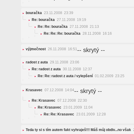
bouračka
23.11.2008 23:39
Re: bouračka
27.11.2008 19:19
Re: Re: bouračka
27.11.2008 21:13
Re: Re: Re: bouračka
28.11.2008 16:16
-- skrytý --
výjmečnost
26.11.2008 16:51
radost z auta
29.11.2008 23:06
Re: radost z auta
30.11.2008 12:37
Re: Re: radost z auta / vylepšení
01.02.2009 23:25
-- skrytý --
Krasavec
07.12.2008 14:04
Re: Krasavec
07.12.2008 22:30
Re: Krasavec
23.01.2009 11:04
Re: Re: Krasavec
23.01.2009 12:28
Teda ty si s tím autem fakt vyhraješ!!! Máš můj obdiv...no však