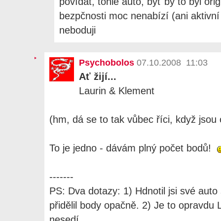
povídat, tohle auto, byť by to byl ori
bezpčnosti moc nenabízí (ani aktivní 
neboduji
Psychobolos
07.10.2008 11:03
Ať žijí...
Laurin & Klement
(hm, dá se to tak vůbec říci, když jsou
To je jedno - dávám plný počet bodů!
-------
PS: Dva dotazy: 1) Hdnotil jsi své auto
přidělil body opačně. 2) Je to opravdu
nesedí.