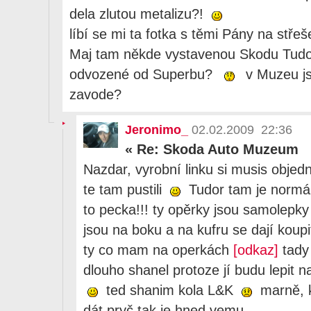
dela zlutou metalizu?!
líbí se mi ta fotka s těmi Pány na stře
Maj tam někde vystavenou Skodu Tudor
odvozené od Superbu?
v Muzeu jse
zavode?
Jeronimo_
02.02.2009 22:36
«
Re: Skoda Auto Muzeum
Nazdar, vyrobní linku si musis objed
te tam pustili
Tudor tam je normál
to pecka!!! ty opěrky jsou samolepk
jsou na boku a na kufru se dají koup
ty co mam na operkách
[odkaz]
tady 
dlouho shanel protoze jí budu lepit 
ted shanim kola L&K
marně, k
dát pryč tak je hned vemu.