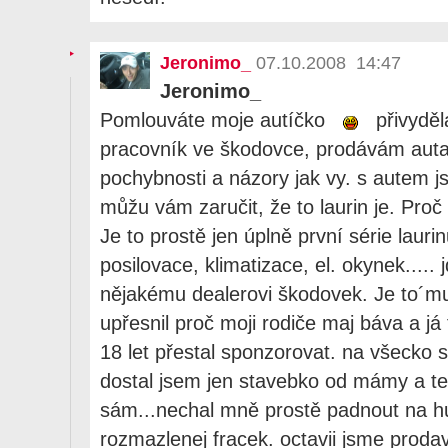
Jeronimo_
07.10.2008 14:47
Jeronimo_
Pomlouváte moje autíčko
přivyděl
pracovník ve škodovce, prodávám auta.
pochybnosti a názory jak vy. s autem 
můžu vám zaručit, že to laurin je. Pro
Je to prostě jen úplně první série lauri
posilovace, klimatizace, el. okynek..... 
nějakému dealerovi škodovek. Je to´m
upřesnil proč moji rodiče maj báva a já
18 let přestal sponzorovat. na všecko 
dostal jsem jen stavebko od mámy a te
sám...nechal mně prostě padnout na h
rozmazlenej fracek. octavii jsme proda