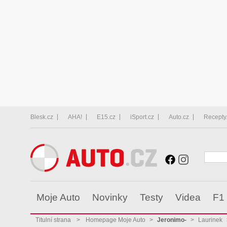
Blesk.cz
AHA!
E15.cz
iSport.cz
Auto.cz
Recepty
Moje Auto
Novinky
Testy
Videa
F1
Titulní strana
>
Homepage Moje Auto
>
Jeronimo-
>
Laurinek