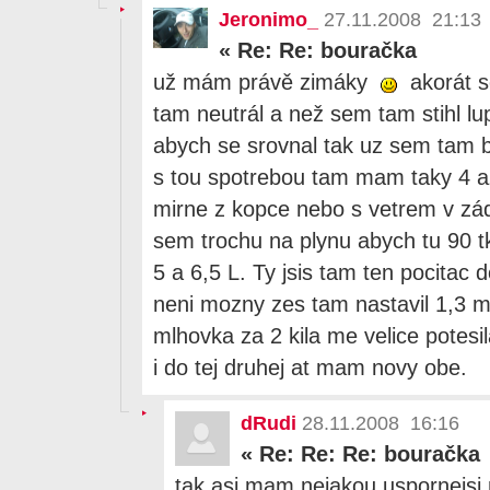
Jeronimo_
27.11.2008 21:13
«
Re: Re: bouračka
už mám právě zimáky
akorát 
tam neutrál a než sem tam stihl lup
abych se srovnal tak uz sem tam 
s tou spotrebou tam mam taky 4 az 
mirne z kopce nebo s vetrem v zá
sem trochu na plynu abych tu 90 tk
5 a 6,5 L. Ty jsis tam ten pocitac 
neni mozny zes tam nastavil 1,3 m
mlhovka za 2 kila me velice potesi
i do tej druhej at mam novy obe.
dRudi
28.11.2008 16:16
«
Re: Re: Re: bouračka
tak asi mam nejakou uspornejsi