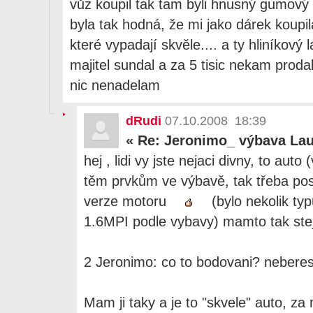
vůz koupil tak tam byli hnusný gumový
byla tak hodná, že mi jako dárek koupil
které vypadají skvěle.... a ty hliníkový 
majitel sundal a za 5 tisic nekam proda
nic nenadelam
dRudi
07.10.2008 18:39
«
Re: Jeronimo_ výbava La
hej , lidi vy jste nejaci divny, to aut
těm prvkům ve výbavě, tak třeba posi
verze motoru
(bylo nekolik ty
1.6MPI podle vybavy) mamto tak stej
2 Jeronimo: co to bodovani? nebere
Mam ji taky a je to "skvele" auto, z