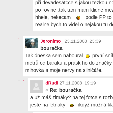
při devadesátcce s jakou tezkou n
po rovine ,tak tam mam klidne mezi 
hhele, nekecam
podle PP to 
realne bych to videl o nejakou tu de
Jeronimo_
23.11.2008 23:39
bouračka
Tak dneska sem naboural
první sní
metrů od baraku a prásk ho do značk
mlhovka a moje nervy na silničáře.
dRudi
27.11.2008 19:19
«
Re: bouračka
a už máš zimáky? na tej fotce s roz
jeste na letnaky
ikdyž možná kla