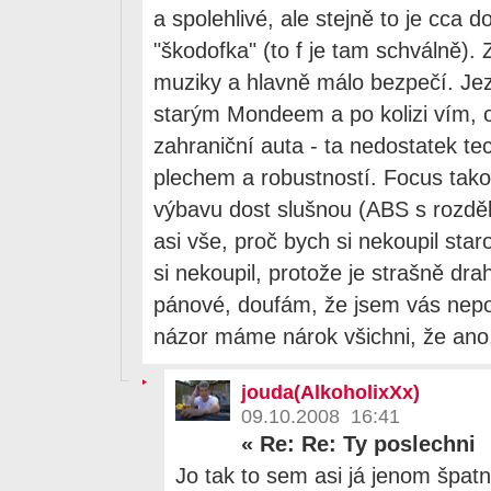
a spolehlivé, ale stejně to je cca d
"škodofka" (to f je tam schválně)
muziky a hlavně málo bezpečí. Jezd
starým Mondeem a po kolizi vím, 
zahraniční auta - ta nedostatek te
plechem a robustností. Focus tako
výbavu dost slušnou (ABS s rozdělo
asi vše, proč bych si nekoupil st
si nekoupil, protože je strašně dra
pánové, doufám, že jsem vás nepop
názor máme nárok všichni, že an
jouda(AlkoholixXx)
09.10.2008 16:41
«
Re: Re: Ty poslechni
Jo tak to sem asi já jenom špat