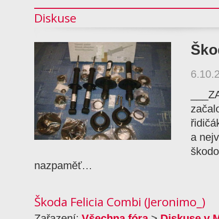
Diskuse
Škod
6.10.
___Z
začal
řidičá
a nejv
škodo
nazpaměť…
Škoda Felicia Combi (Jeronimo_)
Zařazení:
Všechna fóra
>
Diskuse v 