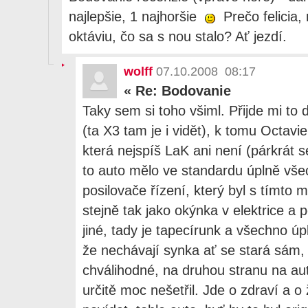
najlepšie, 1 najhoršie
Prečo felicia,
oktáviu, čo sa s nou stalo? Ať jezdí.
wolff
07.10.2008 08:17
«
Re: Bodovanie
Taky sem si toho všiml. Přijde mi to
(ta X3 tam je i vidět), k tomu Octavie
která nejspíš LaK ani není (párkrát se
to auto mělo ve standardu úplně vše
posilovače řízení, který byl s tímto
stejně tak jako okýnka v elektrice a 
jiné, tady je tapecírunk a všechno ú
že nechávají synka ať se stará sám, c
chválihodné, na druhou stranu na au
určitě moc nešetřil. Jde o zdraví a o