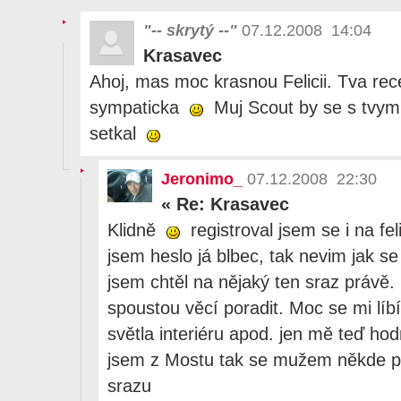
"-- skrytý --"
07.12.2008 14:04
Krasavec
Ahoj, mas moc krasnou Felicii. Tva rec
sympaticka
Muj Scout by se s tvym
setkal
Jeronimo_
07.12.2008 22:30
«
Re: Krasavec
Klidně
registroval jsem se i na fe
jsem heslo já blbec, tak nevim jak s
jsem chtěl na nějaký ten sraz právě.
spoustou věcí poradit. Moc se mi líbí
světla interiéru apod. jen mě teď ho
jsem z Mostu tak se mužem někde po
srazu