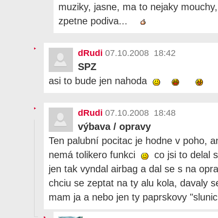
muziky, jasne, ma to nejaky mouchy, 
zpetne podiva...
dRudi
07.10.2008 18:42
SPZ
asi to bude jen nahoda
dRudi
07.10.2008 18:48
výbava / opravy
Ten palubní pocitac je hodne v poho, an
nemá tolikero funkci
co jsi to delal 
jen tak vyndal airbag a dal se s na op
chciu se zeptat na ty alu kola, davaly s
mam ja a nebo jen ty paprskovy "sluni