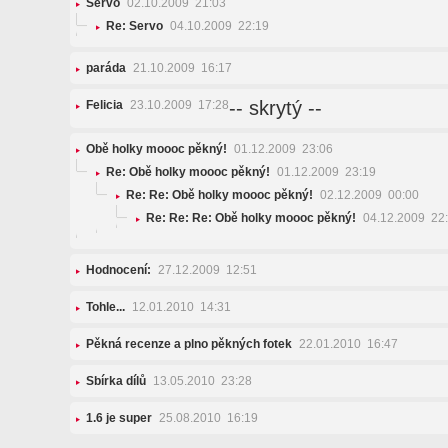
Servo
02.10.2009 21:03
Re: Servo
04.10.2009 22:19
paráda
21.10.2009 16:17
-- skrytý --
Felicia
23.10.2009 17:28
Obě holky moooc pěkný!
01.12.2009 23:06
Re: Obě holky moooc pěkný!
01.12.2009 23:19
Re: Re: Obě holky moooc pěkný!
02.12.2009 00:00
Re: Re: Re: Obě holky moooc pěkný!
04.12.2009 22
Hodnocení:
27.12.2009 12:51
Tohle...
12.01.2010 14:31
Pěkná recenze a plno pěkných fotek
22.01.2010 16:47
Sbírka dílů
13.05.2010 23:28
1.6 je super
25.08.2010 16:19