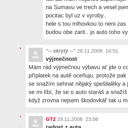
na Sumavu ve trech a vesel jsem
pocitac byl uz v vyroby..
hele s tou mlhovkou to neni za
budou obe zarit.. jo auto toho v
"-- skrytý --"
26.11.2008 16:51
výjmečnost
Mám rád výjmečnou výbavu ať jde o coko
příplatek na autě oceňuju, protože pa
se snažím sehnat nějaký spešilalitky a 
se mi líbí, že se o auto staráš a snažíš
když zrovna nejsem škodovkář tak u 
GT2
29.11.2008 23:06
radost z auta