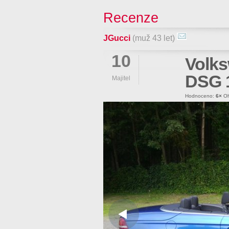
Recenze
JGucci
(muž 43 let)
10
Volks
DSG 
Majitel
Hodnoceno:
6×
Oh