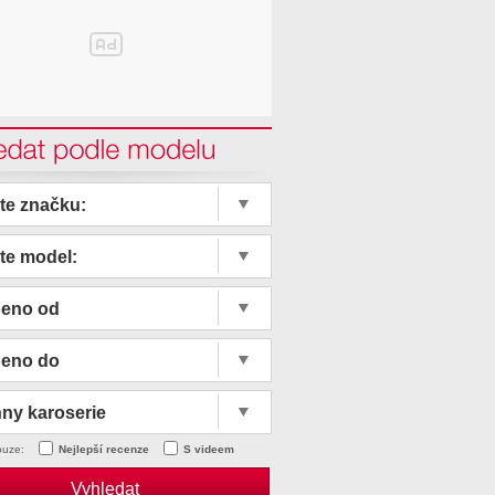
edat podle modelu
te značku:
te model:
beno od
beno do
ny karoserie
ouze:
Nejlepší recenze
S videem