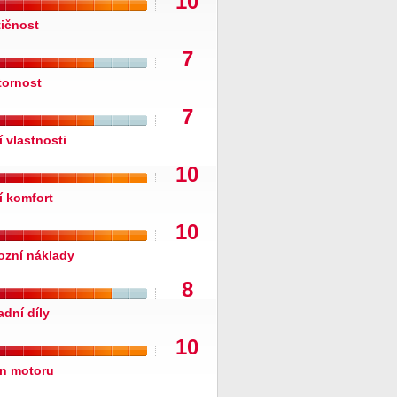
10
tičnost
7
tornost
7
í vlastnosti
10
í komfort
10
ozní náklady
8
adní díly
10
n motoru