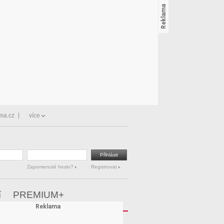
ma.cz
více
Zapomenuté heslo?
Registrovat
í
PREMIUM+