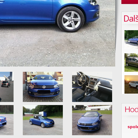
Dalš
Hod
spol