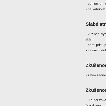
- odhlucneni 
- na kabriolet
Slabé st
- vuz neni v
sklem
- horsi prist
- v dnesni do
Zkušenos
- zatim zadn
Zkušenos
- u autorizo
(skrabanec n