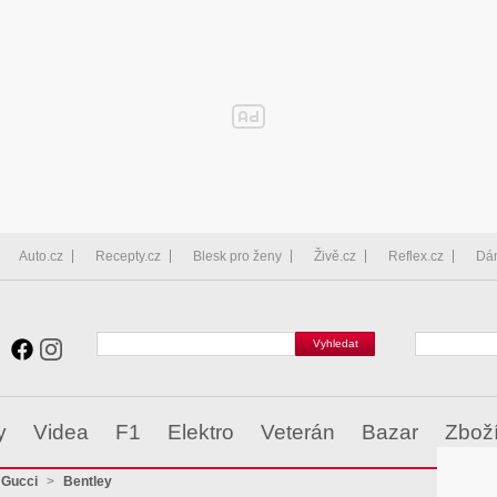
Auto.cz
Recepty.cz
Blesk pro ženy
Živě.cz
Reflex.cz
Dá
y
Videa
F1
Elektro
Veterán
Bazar
Zbož
JGucci
>
Bentley