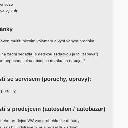
ve voze
 velky kufr
ránky
ybaven multifunkcnim volantem a vyhrivanym prednim
up na zadni sedadla (s detskou sedackou je to "zabava")
be nepochopitelna absence drzaku na napoje!!!
ti se servisem (poruchy, opravy):
e poruchy
ti s prodejcem (autosalon / autobazar)
vaneho prodejce VW vse probehlo dle dohody
a laku byl odstranem, vuz prosel dukladnym