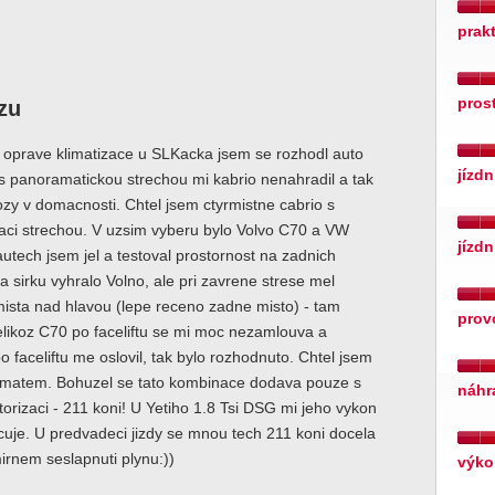
prak
pros
zu
 oprave klimatizace u SLKacka jsem se rozhodl auto
jízdn
 s panoramatickou strechou mi kabrio nenahradil a tak
zy v domacnosti. Chtel jsem ctyrmistne cabrio s
aci strechou. V uzsim vyberu bylo Volvo C70 a VW
jízdn
utech jsem jel a testoval prostornost na zadnich
a sirku vyhralo Volno, ale pri zavrene strese mel
ista nad hlavou (lepe receno zadne misto) - tam
prov
elikoz C70 po faceliftu se mi moc nezamlouva a
 faceliftu me oslovil, tak bylo rozhodnuto. Chtel jsem
omatem. Bohuzel se tato kombinace dodava pouze s
náhr
otorizaci - 211 koni! U Yetiho 1.8 Tsi DSG mi jeho vykon
uje. U predvadeci jizdy se mnou tech 211 koni docela
irnem seslapnuti plynu:))
výko