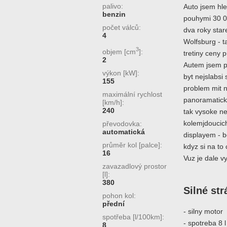
palivo:
Auto jsem hl
benzin
pouhymi 30 0
počet válců:
dva roky star
4
Wolfsburg - t
3
objem [cm
]:
tretiny ceny 
2
Autem jsem pr
výkon [kW]:
byt nejslabsi 
155
problem mit n
maximální rychlost
panoramaticke
[km/h]:
240
tak vysoke n
kolemjdoucich
převodovka:
automatická
displayem - b
průměr kol [palce]:
kdyz si na to 
16
Vuz je dale 
zavazadlový prostor
[l]:
380
Silné st
pohon kol:
přední
- silny motor
spotřeba [l/100km]:
- spotreba 8 l
8