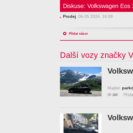
Diskuse: Volkswagen Eos 
Prodej
06.05.2024 16:08
Přidat názor
Další vozy značky 
Volksw
Majitel:
parko
Přid
160
Volksw