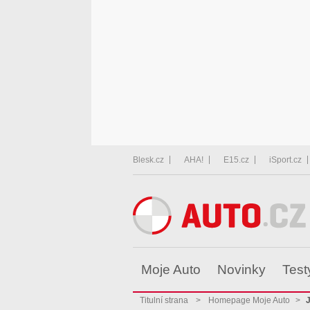
Blesk.cz
AHA!
E15.cz
iSport.cz
Moje Auto
Novinky
Test
Titulní strana
>
Homepage Moje Auto
>