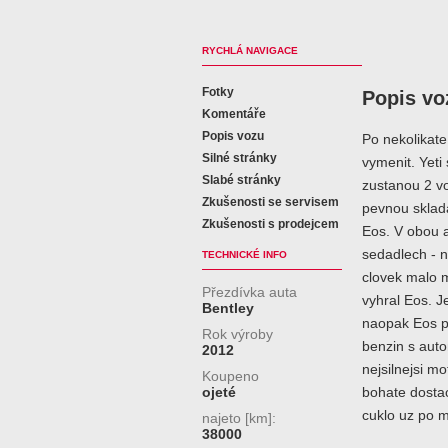
RYCHLÁ NAVIGACE
Fotky
Popis vo
Komentáře
Popis vozu
Po nekolikate
Silné stránky
vymenit. Yeti
Slabé stránky
zustanou 2 vo
Zkušenosti se servisem
pevnou sklad
Zkušenosti s prodejcem
Eos. V obou a
sedadlech - n
TECHNICKÉ INFO
clovek malo m
Přezdívka auta
vyhral Eos. J
Bentley
naopak Eos po
Rok výroby
benzin s aut
2012
nejsilnejsi m
Koupeno
ojeté
bohate dostac
cuklo uz po m
najeto [km]:
38000