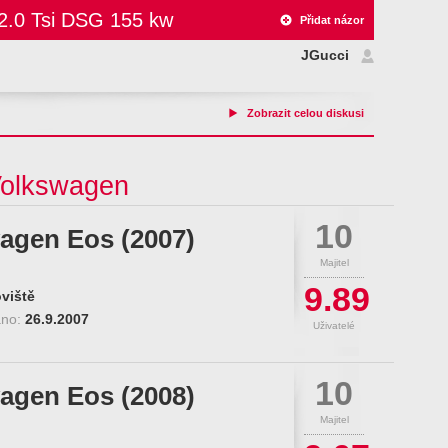
2.0 Tsi DSG 155 kw
Přidat názor
JGucci
Zobrazit celou diskusi
Volkswagen
10
agen Eos (2007)
Majitel
9.89
viště
áno:
26.9.2007
Uživatelé
10
agen Eos (2008)
Majitel