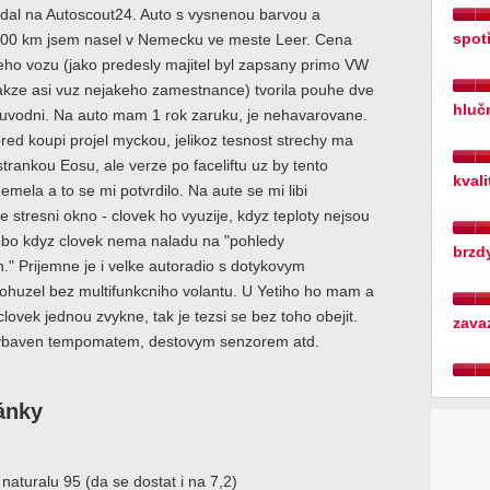
edal na Autoscout24. Auto s vysnenou barvou a
spot
00 km jsem nasel v Nemecku ve meste Leer. Cena
eho vozu (jako predesly majitel byl zapsany primo VW
akze asi vuz nejakeho zamestnance) tvorila pouhe dve
hluč
puvodni. Na auto mam 1 rok zaruku, je nehavarovane.
ed koupi projel myckou, jelikoz tesnost strechy ma
strankou Eosu, ale verze po faceliftu uz by tento
kval
emela a to se mi potvrdilo. Na aute se mi libi
 stresni okno - clovek ho vyuzije, kdyz teploty nejsou
ebo kdyz clovek nema naladu na "pohledy
brzd
." Prijemne je i velke autoradio s dotykovym
ohuzel bez multifunkcniho volantu. U Yetiho ho mam a
clovek jednou zvykne, tak je tezsi se bez toho obejit.
zava
vybaven tempomatem, destovym senzorem atd.
ránky
 naturalu 95 (da se dostat i na 7,2)