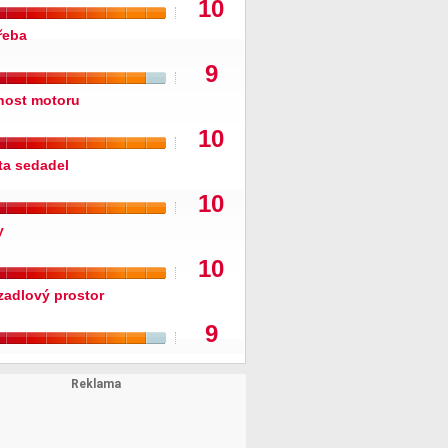
10
řeba
9
nost motoru
10
ita sedadel
10
y
10
zadlový prostor
9