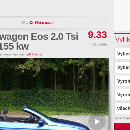
1
Přidat názor
9.33
wagen Eos 2.0 Tsi
Vyhl
155 kw
Uživatelé
Vyber
odnoťte toto auto -
přihlašte se
Vyber
Vyro
Vyro
všech
Vyhledat p