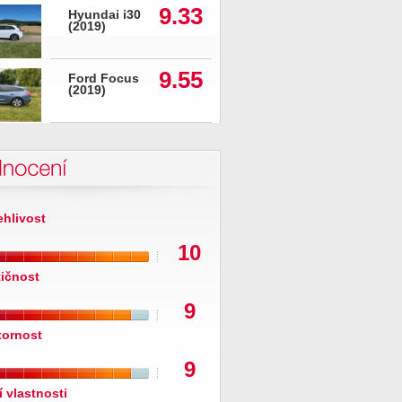
9.33
Hyundai i30
(2019)
9.55
Ford Focus
(2019)
nocení
ehlivost
10
tičnost
9
tornost
9
í vlastnosti