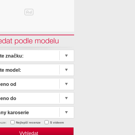
edat podle modelu
te značku:
te model:
beno od
beno do
ny karoserie
ouze:
Nejlepší recenze
S videem