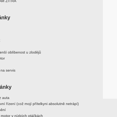
ÁM ZÍTRA
ránky
t
nší oblíbenost u zlodějů
tor
 na servis
ránky
z auta
ní řízení (což mojí přítelkyni absolutně netrápí)
nění
í motor v nízkých otáčkách