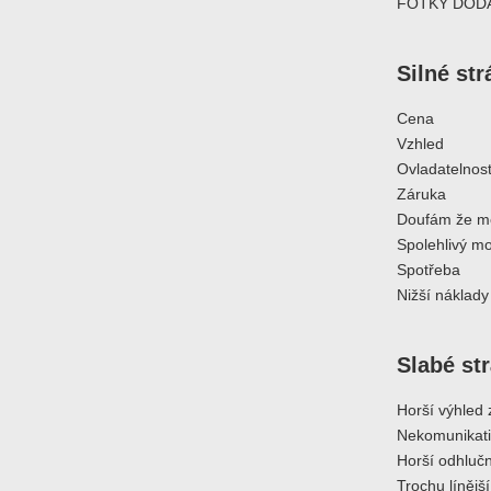
FOTKY DOD
Silné st
Cena
Vzhled
Ovladatelnos
Záruka
Doufám že me
Spolehlivý mo
Spotřeba
Nižší náklady
Slabé st
Horší výhled 
Nekomunikativ
Horší odhluč
Trochu línějš