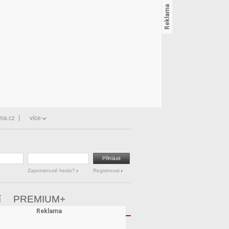
ma.cz
více
Zapomenuté heslo?
Registrovat
í
PREMIUM+