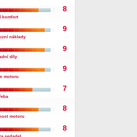
8
í komfort
9
ozní náklady
9
adní díly
9
n motoru
7
řeba
8
nost motoru
8
ita sedadel