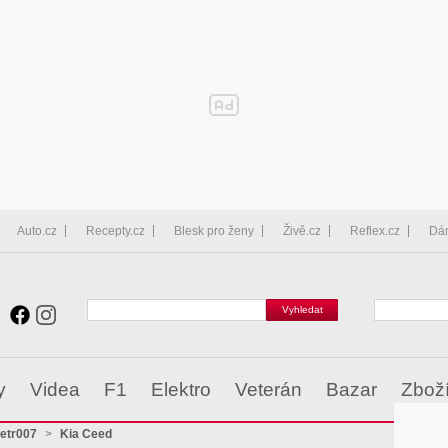
Auto.cz
Recepty.cz
Blesk pro ženy
Živě.cz
Reflex.cz
Dá
y
Videa
F1
Elektro
Veterán
Bazar
Zbož
zetr007
>
Kia Ceed