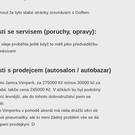
nout že tyto slabé stránky srovnávám s Golfem.
ti se servisem (poruchy, opravy):
oleje proběhla ještě když to měli jako předváděčku
 měsícem
ti s prodejcem (autosalon / autobazar)
to Jamra Vimperk, za 275000 Kč mínus 30000 kč za
fabii, takže cena 245000 Kč. V áčkách by byl podobný
síc levnější, ale do tohoto dobrodružství jsem se
ěl.
e Vimperku v pohodě akorát má ráda dražší věci viz
ové pneumatiky, ale to není žádný problém vše se dá
paní prodejkyni :D