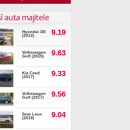
í auta majitele
9.19
Hyundai i30
(2012)
9.63
Volkswagen
Golf (2015)
9.33
Kia Ceed
(2017)
9.56
Volkswagen
Golf (2017)
9.04
Seat Leon
(2019)