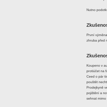
Nutno podotk
Zkušenos
První výměna 
zhruba před
Zkušenos
Koupeno v au
protiúčet na 
Ceed o pár ti
pouštět necht
Prodejkyně v
pojištění a n
sehnat mimo 