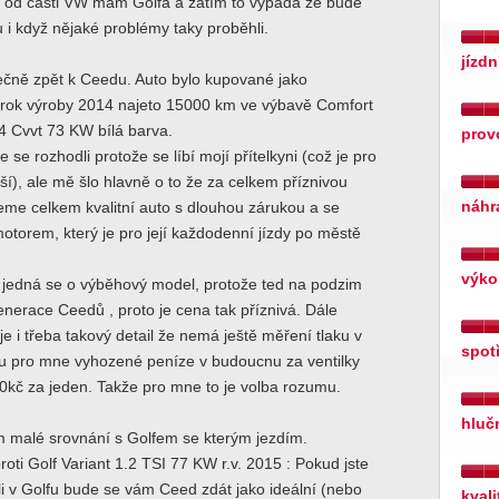
d části VW mám Golfa a zatím to vypadá že bude
 i když nějaké problémy taky proběhli.
jízdn
ečně zpět k Ceedu. Auto bylo kupované jako
rok výroby 2014 najeto 15000 km ve výbavě Comfort
4 Cvvt 73 KW bílá barva.
prov
 se rozhodli protože se líbí mojí přítelkyni (což je pro
jší), ale mě šlo hlavně o to že za celkem příznivou
náhr
eme celkem kvalitní auto s dlouhou zárukou a se
otorem, který je pro její každodenní jízdy po městě
výko
, jedná se o výběhový model, protože ted na podzim
enerace Ceedů , proto je cena tak příznivá. Dále
je i třeba takový detail že nemá ještě měření tlaku v
spot
ou pro mne vyhozené peníze v budoucnu za ventilky
0kč za jeden. Takže pro mne to je volba rozumu.
hluč
m malé srovnání s Golfem se kterým jezdím.
oti Golf Variant 1.2 TSI 77 KW r.v. 2015 : Pokud jste
i v Golfu bude se vám Ceed zdát jako ideální (nebo
kval