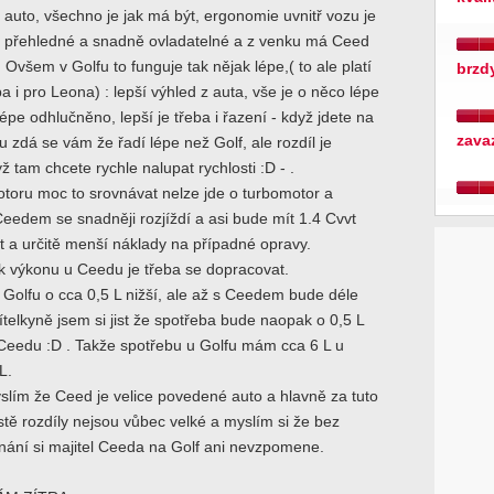
) auto, všechno je jak má být, ergonomie uvnitř vozu je
še přehledné a snadně ovladatelné a z venku má Ceed
 Ovšem v Golfu to funguje tak nějak lépe,( to ale platí
brzd
a i pro Leona) : lepší výhled z auta, vše je o něco lépe
épe odhlučněno, lepší je třeba i řazení - když jdete na
zava
zdá se vám že řadí lépe než Golf, ale rozdíl je
ž tam chcete rychle nalupat rychlosti :D - .
toru moc to srovnávat nelze jde o turbomotor a
eedem se snadněji rozjíždí a asi bude mít 1.4 Cvvt
st a určitě menší náklady na případné opravy.
 výkonu u Ceedu je třeba se dopracovat.
 Golfu o cca 0,5 L nižší, ale až s Ceedem bude déle
řítelkyně jsem si jist že spotřeba bude naopak o 0,5 L
Ceedu :D . Takže spotřebu u Golfu mám cca 6 L u
L.
myslím že Ceed je velice povedené auto a hlavně za tuto
tě rozdíly nejsou vůbec velké a myslím si že bez
nání si majitel Ceeda na Golf ani nevzpomene.