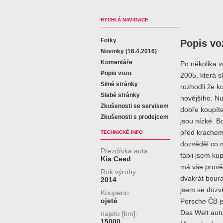
RYCHLÁ NAVIGACE
Fotky
Popis vo
Novinky (16.4.2016)
Komentáře
Po několika v
Popis vozu
2005, která sl
Silné stránky
rozhodli že k
Slabé stránky
novějšího. N
Zkušenosti se servisem
dobře koupíte 
Zkušenosti s prodejcem
jsou nízké. B
před krachem,
TECHNICKÉ INFO
dozvěděl co m
Přezdívka auta
fábii jsem ku
Kia Ceed
má vše prověř
Rok výroby
dvakrát bour
2014
jsem se dozvě
Koupeno
ojeté
Porsche ČB js
Das Welt auto
najeto [km]:
15000