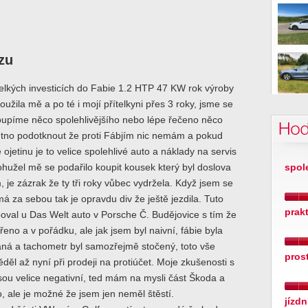
zu
elkých investicích do Fabie 1.2 HTP 47 KW rok výroby
oužila mě a po té i mojí přítelkyni přes 3 roky, jsme se
oupíme něco spolehlivějšího nebo lépe řečeno něco
Hod
utno podotknout že proti Fábjím nic nemám a pokud
ojetinu je to velice spolehlivé auto a náklady na servis
ohužel mě se podařilo koupit kousek který byl doslova
spol
 je zázrak že ty tři roky vůbec vydržela. Když jsem se
á za sebou tak je opravdu div že ještě jezdila. Tuto
prak
poval u Das Welt auto v Porsche Č. Budějovice s tím že
eno a v pořádku, ale jak jsem byl naivní, fábie byla
aná a tachometr byl samozřejmě stočený, toto vše
pros
děl až nyní při prodeji na protiúčet. Moje zkušenosti s
ou velice negativní, ted mám na mysli část Škoda a
, ale je možné že jsem jen neměl štěstí.
jízdn