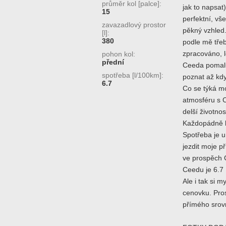
průměr kol [palce]:
jak to napsat
15
perfektní, v
zavazadlový prostor
pěkný vzhled.
[l]:
380
podle mě třeb
zpracováno, l
pohon kol:
přední
Ceeda pomalu 
spotřeba [l/100km]:
poznat až kdy
6.7
Co se týká mo
atmosféru s C
delší životno
Každopádně k
Spotřeba je u
jezdit moje p
ve prospěch 
Ceedu je 6.7 
Ale i tak si 
cenovku. Pros
přímého srov