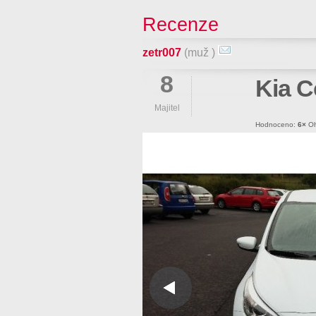
Recenze
zetr007
(muž )
8
Kia 
Majitel
Hodnoceno:
6×
Oh