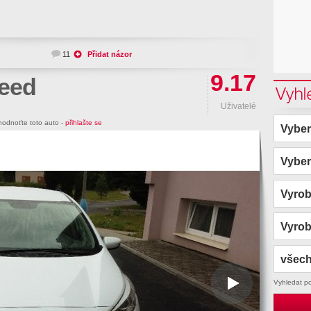
11
Přidat názor
9.17
Ceed
Vyhl
Uživatelé
odnoťte toto auto -
přihlašte se
Vyber
Vyber
Vyro
Vyro
všech
Vyhledat p