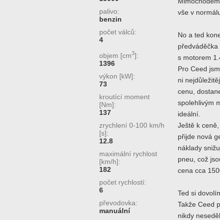
Mimochodem o
palivo:
vše v normálu
benzin
počet válců:
No a ted kon
4
předváděčka 
3
objem [cm
]:
s motorem 1.
1396
Pro Ceed jsme
výkon [kW]:
ni nejdůležitě
73
cenu, dostan
kroutící moment
spolehlivým m
[Nm]:
137
ideální.
zrychlení 0-100 km/h
Ještě k ceně
[s]:
přijde nová g
12.8
náklady snižu
maximální rychlost
pneu, což js
[km/h]:
182
cena cca 150
počet rychlostí:
6
Ted si dovolí
převodovka:
Takže Ceed pr
manuální
nikdy neseděl