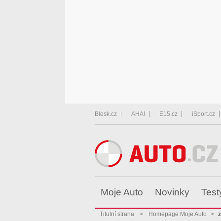
Blesk.cz
AHA!
E15.cz
iSport.cz
Moje Auto
Novinky
Test
Titulní strana
>
Homepage Moje Auto
>