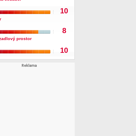
10
y
8
zadlový prostor
10