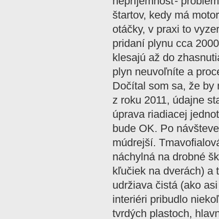
nepríjemnosť- problé
štartov, kedy má motor
otáčky, v praxi to vyz
pridaní plynu cca 200
klesajú až do zhasnuti
plyn neuvoľníte a proc
Dočítal som sa, že by 
z roku 2011, údajne st
úprava riadiacej jedno
bude OK. Po návšteve
múdrejší. Tmavofialová
náchylná na drobné škr
kľučiek na dverách) a 
udržiava čistá (ako as
interiéri pribudlo niek
tvrdých plastoch, hla