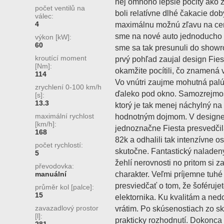
nej omnoho lepšie pocity ako 
počet ventilů na
boli relatívne dlhé čakacie dob
válec:
4
maximálnu možnú zľavu na cen
sme na nové auto jednoducho 
výkon [kW]:
60
sme sa tak presunuli do showr
kroutící moment
prvý pohľad zaujal design Fies
[Nm]:
okamžite pocítili, čo znamená 
114
Vo vnútri zaujme mohutná palú
zrychlení 0-100 km/h
ďaleko pod okno. Samozrejmos
[s]:
13.3
ktorý je tak menej náchylný na
maximální rychlost
hodnotným dojmom. V designe i
[km/h]:
jednoznačne Fiesta presvedčila
168
82k a odhalili tak intenzívne o
počet rychlostí:
skutočne. Fantastický naladený
5
žehlí nerovnosti no pritom si 
převodovka:
charakter. Veľmi príjemne tuhé
manuální
presviedčať o tom, že šoférujet
průměr kol [palce]:
15
elektornika. Ku kvalitám a ne
zavazadlový prostor
vrátim. Po skúsenostiach zo s
[l]:
prakticky rozhodnutí. Dokonca s