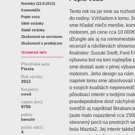
Novinky (22.9.2012)
Komentáře
Tento rok na jar sme sa rozhod
Popis vozu
do rodiny. Vzhľadom k tomu, ž
Silné stránky
sme hľadať niečo menšie, kom
Slabé stránky
motorom, pri cene cca 10 000
Zkušenosti se servisem
džungle ale aj na mimomestsk
Zkušenosti s prodejcem
recenzií a návštevách showroo
finalistov: Suzuki Swift, Ford 
TECHNICKÉ INFO
výbavou bol na tom najlepšie 
Přezdívka auta
sme dostali auto v plnej výbav
Fiesta
motorom. Jeho design sa nám s
Rok výroby
napriek tomu sme absolvovali t
2012
o svojich kvalitách nepresvedč
Koupeno
nové
pôsobiaci interér s tvrdými mate
pravdepodobne dosť náchylné
najeto [km]:
9750
svedčili aj napríklad škraban
palivo:
(auto malo najazdené cca 150
benzin
stiesnený pocit na predných 
počet válců:
bola Mazda2. Jej interér taktie
4