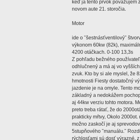
keď ja tento prvok považujem 
novom aute 21. storočia.
Motor
ide o "šestnásťventilový" štvo
výkonom 60kw (82k), maximáln
4200 otáčkach. 0-100 13,3s
Z pohľadu bežného používateľa
odhlučnený a má aj vo vyšších
zvuk. Kto by si ale myslel, že 8
hmotnosti Fiesty dostatočný v
jazdenie je na omyle. Tento mo
základný a nedokážem pochopi
aj 44kw verziu tohto motora. M
preto treba rátať, že do 2000o
prakticky mŕtvy, Okolo 2000ot.
možno zaskočí je aj sprevodov
5stupňového "manuálu." Rozdi
rýchlosťami sú dosť výrazné, 