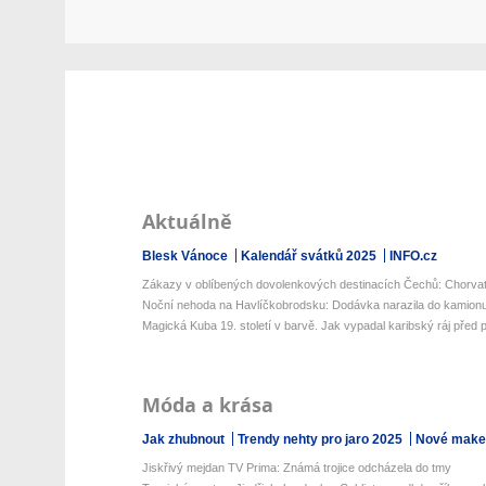
Aktuálně
Blesk Vánoce
Kalendář svátků 2025
INFO.cz
Zákazy v oblíbených dovolenkových destinacích Čechů: Chorvatsk
Noční nehoda na Havlíčkobrodsku: Dodávka narazila do kamionu
Magická Kuba 19. století v barvě. Jak vypadal karibský ráj před p
Móda a krása
Jak zhubnout
Trendy nehty pro jaro 2025
Nové make-
Jiskřivý mejdan TV Prima: Známá trojice odcházela do tmy