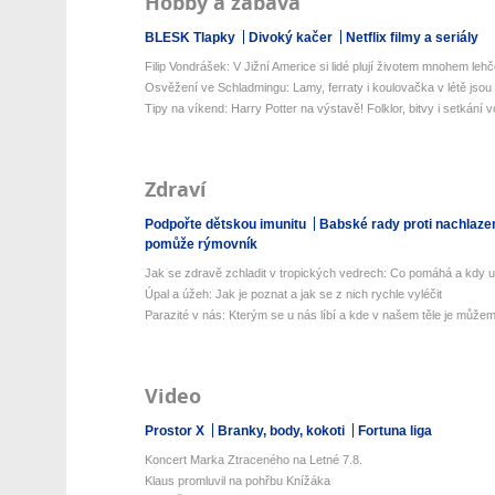
Hobby a zábava
BLESK Tlapky
Divoký kačer
Netflix filmy a seriály
Filip Vondrášek: V Jižní Americe si lidé plují životem mnohem lehčej
Osvěžení ve Schladmingu: Lamy, ferraty i koulovačka v létě jsou j
Tipy na víkend: Harry Potter na výstavě! Folklor, bitvy i setkání v
Zdraví
Podpořte dětskou imunitu
Babské rady proti nachlaze
pomůže rýmovník
Jak se zdravě zchladit v tropických vedrech: Co pomáhá a kdy už 
Úpal a úžeh: Jak je poznat a jak se z nich rychle vyléčit
Parazité v nás: Kterým se u nás líbí a kde v našem těle je můžeme
Video
Prostor X
Branky, body, kokoti
Fortuna liga
Koncert Marka Ztraceného na Letné 7.8.
Klaus promluvil na pohřbu Knížáka