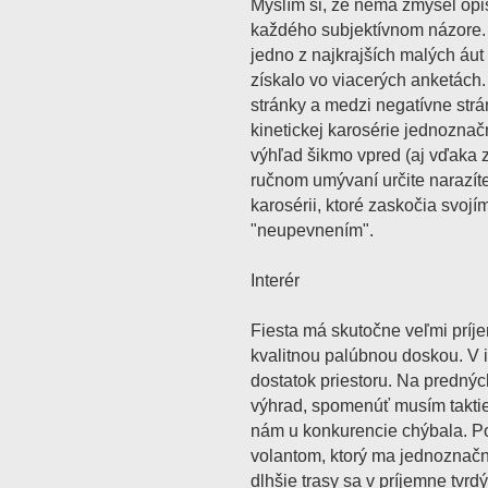
Myslím si, že nemá zmysel opis
každého subjektívnom názore. 
jedno z najkrajších malých áu
získalo vo viacerých anketách.
stránky a medzi negatívne strán
kinetickej karosérie jednoznač
výhľad šikmo vpred (aj vďaka z
ručnom umývaní určite narazít
karosérii, ktoré zaskočia svoj
"neupevnením".
Interér
Fiesta má skutočne veľmi príje
kvalitnou palúbnou doskou. V i
dostatok priestoru. Na predný
výhrad, spomenúť musím taktie
nám u konkurencie chýbala. P
volantom, ktorý ma jednoznačn
dlhšie trasy sa v príjemne tvr