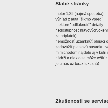
Slabé stránky
motor 1,25 (najmä spotreba)
výhľad z auta "šikmo vpred"
niektoré "odfláknuté" detaily
nedostupnosť hlavových/okenn
za príplatok)
nemožnosť uzamknúť plniaci otv
zadovážiť plastovú násadku tva
mimichodom nájdete aj v kufri
nádrží a niekto sa môže tešiť 
je u nás už teraz luxusná)
Zkušenosti se servis