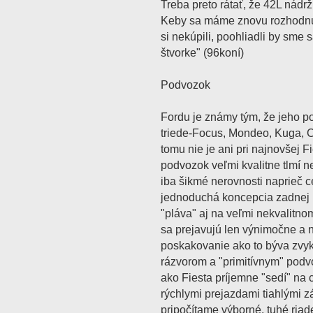
Treba preto rátať, že 42L nádr
Keby sa máme znovu rozhodnúť
si nekúpili, poohliadli by sme s
štvorke" (96koní)
Podvozok
Fordu je známy tým, že jeho p
triede-Focus, Mondeo, Kuga, 
tomu nie je ani pri najnovšej F
podvozok veľmi kvalitne tlmí n
iba šikmé nerovnosti naprieč ce
jednoduchá koncepcia zadnej 
"pláva" aj na veľmi nekvalitno
sa prejavujú len výnimočne a 
poskakovanie ako to býva zvyk
rázvorom a "primitívnym" podv
ako Fiesta príjemne "sedí" na
rýchlymi prejazdami tiahlými z
pripočítame výborné, tuhé riade