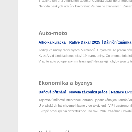
Tragická smrt na Jindřichohradecku: Cyklista spadl do příkopu pl
Nehoda českých řidičů v Bavorsku: Pět vážně zraněných! Zasahov
Auto-moto
Alko-kalkulačka
Rallye Dakar 2025
Dálniční známka
Jediný vesnický radar vybral 50 milionů. Obyvatelé se přitom dáv
Kvíz: Arvid Lindblad dnes slaví 19. narozeniny. Co o tomto britské
Vracíte auto po operativním leasingu? Nejčastější chyby jsou ty tri
Ekonomika a byznys
Daňové přiznání
Novela zákoníku práce
Nadace EP
Tajemství měnové intervence: obranou japonského jenu chrání Ame
U pražských hal chceme hlavně více akcí, lepší VIP i gastronomii,
Evropě hrozí rychlá dezertifikace. Do roku 2040 zasáhne i Polabí a