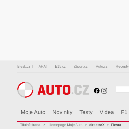
Blesk.cz
AHA!
E15.cz
iSport.cz
Auto.cz
Recepty
Moje Auto
Novinky
Testy
Videa
F1
Titulní strana
>
Homepage Moje Auto
>
directorX
>
Fiesta