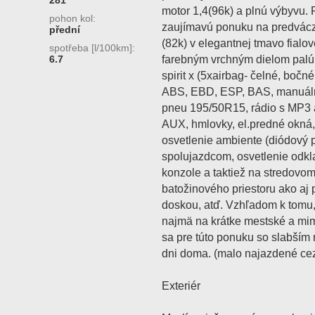
281
motor 1,4(96k) a plnú výbyvu. 
pohon kol:
zaujímavú ponuku na predvácz
přední
(82k) v elegantnej tmavo fialove
spotřeba [l/100km]:
farebným vrchným dielom palú
6.7
spirit x (5xairbag- čelné, bočn
ABS, EBD, ESP, BAS, manuálna 
pneu 195/50R15, rádio s MP3 
AUX, hmlovky, el.predné okná, 
osvetlenie ambiente (diódový 
spolujazdcom, osvetlenie odkla
konzole a taktiež na stredovom
batožinového priestoru ako aj 
doskou, atď. Vzhľadom k tomu
najmä na krátke mestské a mim
sa pre túto ponuku so slabším
dni doma. (malo najazdené ce
Exteriér