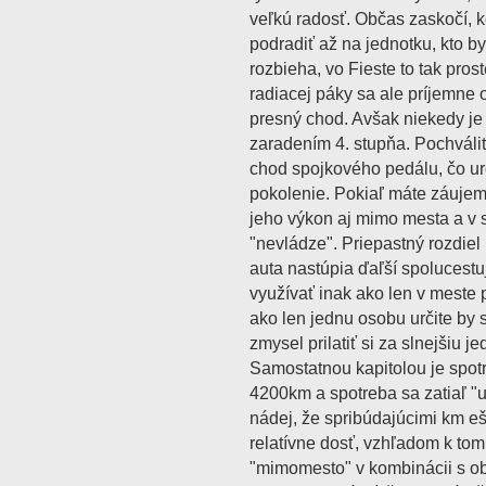
veľkú radosť. Občas zaskočí, 
podradiť až na jednotku, kto by
rozbieha, vo Fieste to tak pros
radiacej páky sa ale príjemne 
presný chod. Avšak niekedy j
zaradením 4. stupňa. Pochvál
chod spojkového pedálu, čo ur
pokolenie. Pokiaľ máte záujem o
jeho výkon aj mimo mesta a v
"nevládze". Priepastný rozdiel
auta nastúpia ďaľší spolucestu
využívať inak ako len v meste 
ako len jednu osobu určite by
zmysel prilatiť si za slnejšiu j
Samostatnou kapitolou je spot
4200km a spotreba sa zatiaľ "us
nádej, že spribúdajúcimi km ešt
relatívne dosť, vzhľadom k tom
"mimomesto" v kombinácii s o