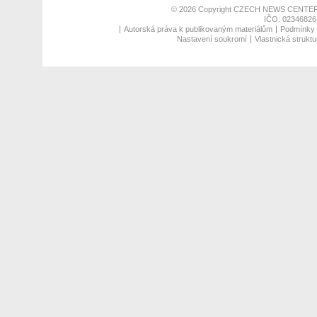
© 2026 Copyright
CZECH NEWS CENTER
IČO: 02346826,
Autorská práva k publikovaným materiálům
Podmínky p
Nastavení soukromí
Vlastnická struktu