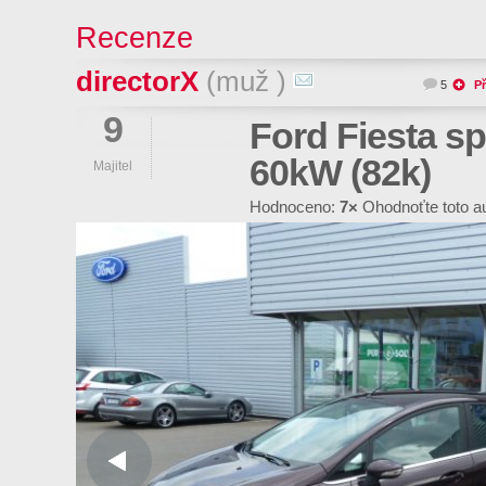
Recenze
directorX
(muž )
5
Př
9
Ford Fiesta spi
60kW (82k)
Majitel
Hodnoceno:
7×
Ohodnoťte toto a