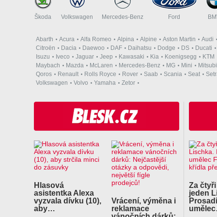
Škoda
Volkswagen
Mercedes-Benz
Ford
B
Abarth
Acura
Alfa Romeo
Alpina
Alpine
Aston Martin
Audi
Citroën
Dacia
Daewoo
DAF
Daihatsu
Dodge
DS
Ducati
Isuzu
Iveco
Jaguar
Jeep
Kawasaki
Kia
Koenigsegg
KTM
Maybach
Mazda
McLaren
Mercedes-Benz
MG
Mini
Mitsubi
Qoros
Renault
Rolls Royce
Rover
Saab
Scania
Seat
Set
Volkswagen
Volvo
Yamaha
Zetor
Hlasová
Za čtyři
asistentka Alexa
jeden L
vyzvala dívku (10),
Vrácení, výměna i
Prosadí
aby…
reklamace
uměle
vánočních dárků: