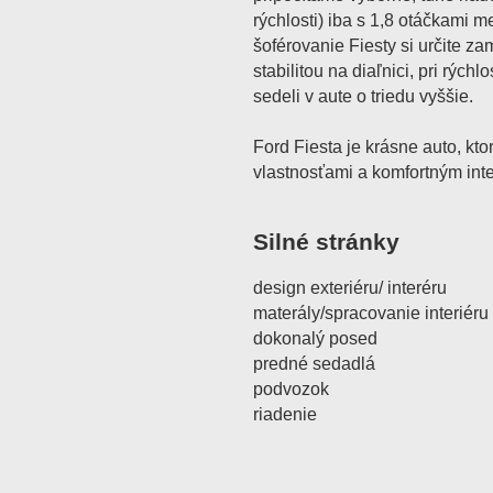
rýchlosti) iba s 1,8 otáčkami 
šoférovanie Fiesty si určite zam
stabilitou na diaľnici, pri rýc
sedeli v aute o triedu vyššie.
Ford Fiesta je krásne auto, kt
vlastnosťami a komfortným int
Silné stránky
design exteriéru/ interéru
materály/spracovanie interiéru
dokonalý posed
predné sedadlá
podvozok
riadenie