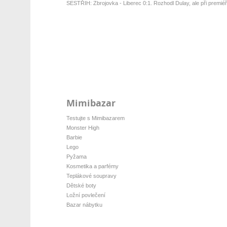
SESTŘIH: Zbrojovka - Liberec 0:1. Rozhodl Dulay, ale při premiéř
Mimibazar
Testujte s Mimibazarem
Monster High
Barbie
Lego
Pyžama
Kosmetika a parfémy
Teplákové soupravy
Dětské boty
Ložní povlečení
Bazar nábytku