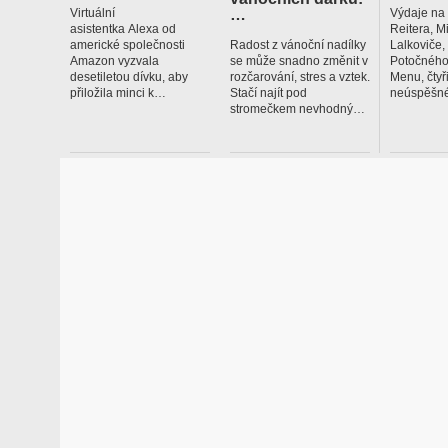
…
Virtuální
Výdaje na
asistentka Alexa od
Reitera, M
americké společnosti
Radost z vánoční nadílky
Lalkoviče
Amazon vyzvala
se může snadno změnit v
Potočného
desetiletou dívku, aby
rozčarování, stres a vztek.
Menu, čtyř
přiložila minci k…
Stačí najít pod
neúspěšné
stromečkem nevhodný…