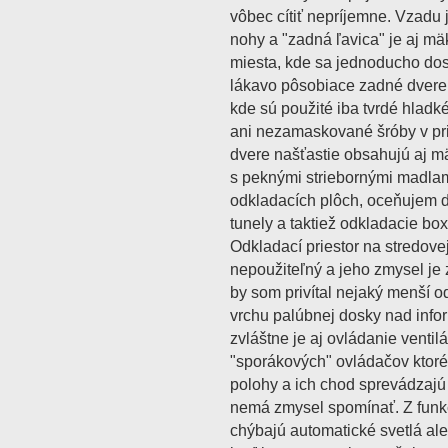
vôbec cítiť nepríjemne. Vzadu 
nohy a "zadná ľavica" je aj mäk
miesta, kde sa jednoducho dosť
lákavo pôsobiace zadné dvere
kde sú použité iba tvrdé hladk
ani nezamaskované šróby v pri
dvere našťastie obsahujú aj m
s peknými striebornými madlam
odkladacích plôch, oceňujem d
tunely a taktiež odkladacie bo
Odkladací priestor na stredove
nepoužiteľný a jeho zmysel je 
by som privítal nejaký menší o
vrchu palúbnej dosky nad inf
zvláštne je aj ovládanie venti
"sporákových" ovládačov kto
polohy a ich chod sprevádzajú 
nemá zmysel spomínať. Z funk
chýbajú automatické svetlá ale 