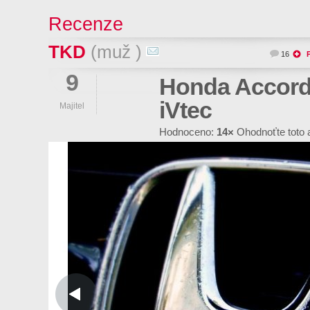
Recenze
TKD
(muž )
16
9
Honda Accord 
iVtec
Majitel
Hodnoceno:
14×
Ohodnoťte toto 