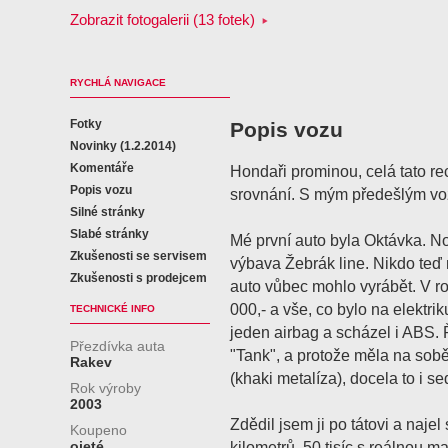
Zobrazit fotogalerii (13 fotek)
RYCHLÁ NAVIGACE
Fotky
Popis vozu
Novinky (1.2.2014)
Komentáře
Hondaři prominou, celá tato re
Popis vozu
srovnání. S mým předešlým v
Silné stránky
Slabé stránky
Mé první auto byla Oktávka. No
Zkušenosti se servisem
výbava Žebrák line. Nikdo teď 
Zkušenosti s prodejcem
auto vůbec mohlo vyrábět. V r
000,- a vše, co bylo na elektrik
TECHNICKÉ INFO
jeden airbag a scházel i ABS. Ř
Přezdívka auta
"Tank", a protože měla na so
Rakev
(khaki metalíza), docela to i se
Rok výroby
2003
Zdědil jsem ji po tátovi a najel 
Koupeno
ojeté
kilometrů. 50 tisíc s reálnou 