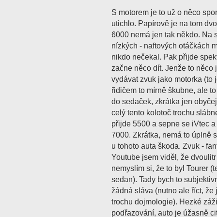
S motorem je to už o něco spo
utichlo. Papírově je na tom dvo
6000 nemá jen tak někdo. Na sil
nízkých - naftových otáčkách m
nikdo nečekal. Pak přijde spe
začne něco dít. Jenže to něco 
vydávat zvuk jako motorka (to 
řidičem to mírně škubne, ale to
do sedaček, zkrátka jen obyče
celý tento kolotoč trochu slábn
přijde 5500 a sepne se iVtec a
7000. Zkrátka, nemá to úplně s
u tohoto auta škoda. Zvuk - fant
Youtube jsem viděl, že dvoulitr 
nemyslím si, že to byl Tourer (
sedan). Tady bych to subjektivn
žádná sláva (nutno ale říct, že 
trochu dojmologie). Hezké záži
podřazování, auto je úžasně cit