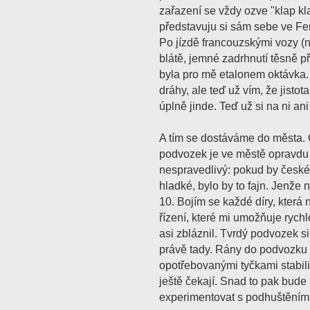
zařazení se vždy ozve "klap k
představuju si sám sebe ve Fer
Po jízdě francouzskými vozy (
blátě, jemné zadrhnutí těsně p
byla pro mě etalonem oktávka.
dráhy, ale teď už vím, že jisto
úplně jinde. Teď už si na ni a
A tím se dostáváme do města.
podvozek je ve městě opravdu 
nespravedlivý: pokud by české
hladké, bylo by to fajn. Jenže
10. Bojím se každé díry, která n
řízení, které mi umožňuje rychl
asi zbláznil. Tvrdý podvozek s
právě tady. Rány do podvozku
opotřebovanými tyčkami stabili
ještě čekají. Snad to pak bude 
experimentovat s podhuštěním