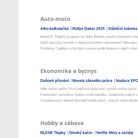
Auto-moto
Alko-kalkulačka
Rallye Dakar 2025
Dálniční známka
MotoGP: Páteční program ve Velké Británii uzavřel rekordním ča
Další klasická corvette s dobrými jízdními vlastnostmi? Mitsuoka 
Problémy Cadillacu s brzdami souvisí podle Bottase s jejich chla
Ekonomika a byznys
Daňové přiznání
Novela zákoníku práce
Nadace EP
Itálie vyklízí pláže. První plážové kluby mizí, turisté změnu pocítí 
Potenciální zachránce Soleku zrušil nabídku. Zadlužené solární s
V bratislavské rafinerii Slovnaft hořela nádrž, výbuch otřásl okolí
Hobby a zábava
BLESK Tlapky
Divoký kačer
Netflix filmy a seriály