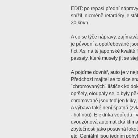
EDIT: po repasi přední náprav
snížil, nicméně retardéry je stá
20 km/h.
A co se týče nápravy, zajímavá
je původní a opotřebované jsou 
říct. Asi na té japonské kvalitě
passaty, které musely jít se s
A pojďme dovnitř, auto je v ne
Předchozí majitel se to sice s
"chromovaných" lištiček koldo
opršely, oloupaly se, a byly p
chromované jsou teď jen kliky,
A výbava také není špatná (zvl
- holinou). Elektrika vepředu i
dvouzónová automatická klimat
zbytečnosti jako posuvná loket
etc. Geniální jsou jedním poh