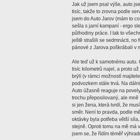
Jak už jsem psal výše, auto j
tisíc, takže to zrovna podle ser
jsem do Auto Jarov (mám to c
sešla s jarní kampaní - ergo s
půlhodiny práce. I tak to všechn
ještě strašili se sedmnácti, no
pánové z Jarova poškrábali v 
Ale teď už k samotnému autu.
tisíc kilometrů najel, a proto 
brýlí (v rámci možností majitel
podvozkem stále trvá. Na dálni
Auto úžasně reaguje na povely
trochu přeposilovaný, ale mně 
si jen žena, která tvrdí, že musí
směr. Není to pravda, podle mě 
oktávky byla potřeba větší síla,
stejně. Oproti tomu na mě má vo
jsem se, že řídím téměř výhrad