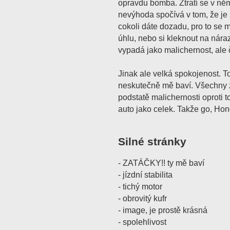
opravdu bomba. Ztratí se v něm
nevýhoda spočívá v tom, že je
cokoli dáte dozadu, pro to se
úhlu, nebo si kleknout na nára
vypadá jako malichernost, ale 
Jinak ale velká spokojenost. To
neskutečně mě baví. Všechny 
podstatě malichernosti oproti
auto jako celek. Takže go, Hond
Silné stránky
- ZATÁČKY!! ty mě baví
- jízdní stabilita
- tichý motor
- obrovitý kufr
- image, je prostě krásná
- spolehlivost