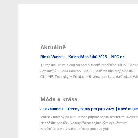
Aktuálně
Blesk Vánoce
Kalendář svátků 2025
INFO.cz
Trump má utrum: Soud rozhodl o stavbě tanečního sálu v Bílém
Sezemský: Ruská raketa v Polsku. Babiš za ním stojí a co dál?
ONLINE: Zelenskyj v Srbsku a Ukrajina udeřila na další sklad Wild
Móda a krása
Jak zhubnout
Trendy nehty pro jaro 2025
Nové make-
Marek Ztracený po dvou letech příprav naplnil amfiteátr: Kolaps na
Nesnášíte pondělí? Vědci přišli se zajímavým vysvětlením
Brutální útok v Tanvaldu: Několik pobodaných