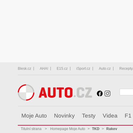
Blesk.cz
AHA!
E15.cz
iSport.cz
Auto.cz
Recepty
Moje Auto
Novinky
Testy
Videa
F1
Titulní strana
>
Homepage Moje Auto
>
TKD
>
Rakev