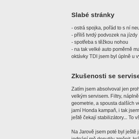
Slabé stránky
- ostrá spojka, pořád to s ní n
- příliš tvrdý podvozek na jízd
- spotřeba s těžkou nohou
- na tak velké auto poměrně ma
oktávky TDI jsem byl úplně u vy
Zkušenosti se servis
Zatím jsem absolvoval jen pro
velkým servisem. Filtry, náplně
geometrie, a spousta dalších vě
jarní Honda kampaň, i tak jsem
ještě čekají stabilizátory... To 
Na Jarově jsem poté byl ještě 
jednání mě donutily změnit. krá