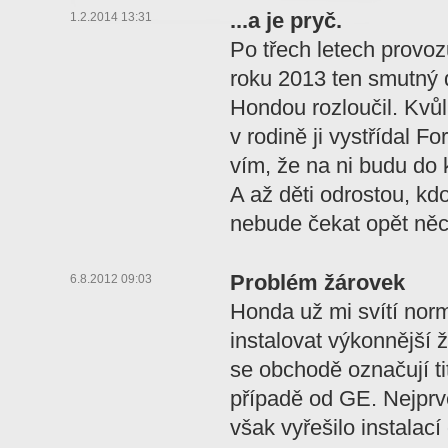
...a je pryč.
1.2.2014 13:31
Po třech letech provo
roku 2013 ten smutný 
Hondou rozloučil. Kvů
v rodině ji vystřídal F
vím, že na ni budu do
A až děti odrostou, kdo
nebude čekat opět něc
Problém žárovek
6.8.2012 09:03
Honda už mi svítí norm
instalovat výkonnější ž
se obchodě označují 
případě od GE. Nejprv
však vyřešilo instalac