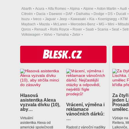
Abarth
Acura
Alfa Romeo
Alpina
Alpine
Aston Martin
Audi
Citroën
Dacia
Daewoo
DAF
Daihatsu
Dodge
DS
Ducati
Isuzu
Iveco
Jaguar
Jeep
Kawasaki
Kia
Koenigsegg
KTM
Maybach
Mazda
McLaren
Mercedes-Benz
MG
Mini
Mitsubi
Qoros
Renault
Rolls Royce
Rover
Saab
Scania
Seat
Set
Volkswagen
Volvo
Yamaha
Zetor
Hlasová
Za čtyři
asistentka Alexa
jeden L
vyzvala dívku (10),
Vrácení, výměna i
Prosadí
aby…
reklamace
uměle
vánočních dárků:
…
Virtuální
Výdaje na
asistentka Alexa od
Reitera, M
americké společnosti
Radost z vánoční nadílky
Lalkoviče