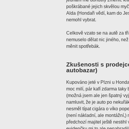
poškrábané jejich skvělou myč
Alda (Hondaři vědí, kam do Jes
nemohl vybrat.
Celkově vzato se na autě za tř
nemuselo dělat nic jiného, než
měnit spotřebák.
Zkušenosti s prodejc
autobazar)
Kupováno jeté v Plzni u Honda
moc milí, pár kafí zdarma taky 
(možná jsem ale jen špatný vyj
namluvit, že je auto po nekuřá
nesměl típat cigára o víko pope
(není nákladní, ale montážní,) mi
předchozí majitel ještě nestih
evidenčku mi to ale nenahradil