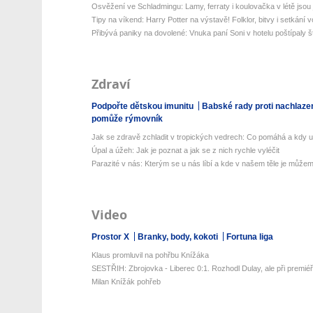
Osvěžení ve Schladmingu: Lamy, ferraty i koulovačka v létě jsou j
Tipy na víkend: Harry Potter na výstavě! Folklor, bitvy i setkání v
Přibývá paniky na dovolené: Vnuka paní Soni v hotelu poštípaly št
Zdraví
Podpořte dětskou imunitu
Babské rady proti nachlaze
pomůže rýmovník
Jak se zdravě zchladit v tropických vedrech: Co pomáhá a kdy už 
Úpal a úžeh: Jak je poznat a jak se z nich rychle vyléčit
Parazité v nás: Kterým se u nás líbí a kde v našem těle je můžeme
Video
Prostor X
Branky, body, kokoti
Fortuna liga
Klaus promluvil na pohřbu Knížáka
SESTŘIH: Zbrojovka - Liberec 0:1. Rozhodl Dulay, ale při premiéř
Milan Knížák pohřeb