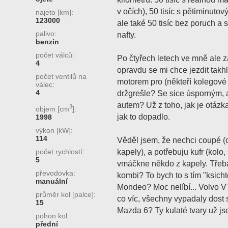
v očích), 50 tisíc s pětiminuto
najeto [km]:
123000
ale také 50 tisíc bez poruch a s
palivo:
nafty.
benzin
počet válců:
Po čtyřech letech ve mně ale 
4
opravdu se mi chce jezdit tak
počet ventilů na
motorem pro (někteří kolegové 
válec:
4
držgrešle? Se sice úsporným,
autem? Už z toho, jak je otázk
3
objem [cm
]:
jak to dopadlo.
1998
výkon [kW]:
114
Věděl jsem, že nechci coupé 
kapely), a potřebuju kufr (kolo
počet rychlostí:
5
vmáčkne někdo z kapely. Třeba
převodovka:
kombi? To bych to s tím "ksich
manuální
Mondeo? Moc nelíbí... Volvo V70
průměr kol [palce]:
co víc, všechny vypadaly dost 
15
Mazda 6? Ty kulaté tvary už j
pohon kol:
přední