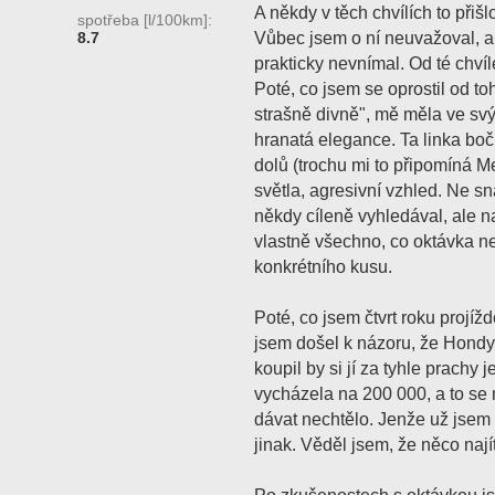
A někdy v těch chvílích to přiš
spotřeba [l/100km]:
Vůbec jsem o ní neuvažoval, a t
8.7
prakticky nevnímal. Od té chvíl
Poté, co jsem se oprostil od to
strašně divně", mě měla ve svý
hranatá elegance. Ta linka boč
dolů (trochu mi to připomíná
světla, agresivní vzhled. Ne 
někdy cíleně vyhledával, ale nal
vlastně všechno, co oktávka n
konkrétního kusu.
Poté, co jsem čtvrt roku projížd
jsem došel k názoru, že Hondy
koupil by si jí za tyhle prachy 
vycházela na 200 000, a to se 
dávat nechtělo. Jenže už jsem
jinak. Věděl jsem, že něco nají