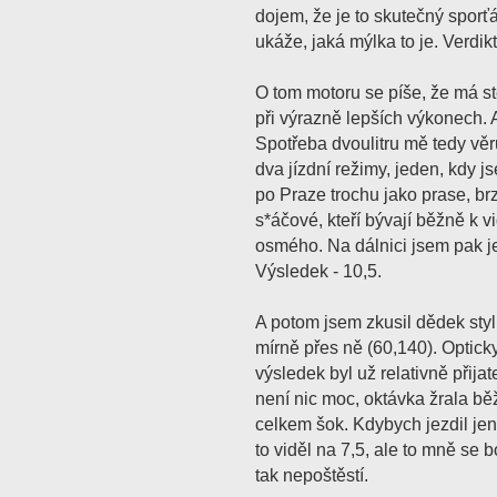
dojem, že je to skutečný sporť
ukáže, jaká mýlka to je. Verdikt:
O tom motoru se píše, že má st
při výrazně lepších výkonech. 
Spotřeba dvoulitru mě tedy věr
dva jízdní režimy, jeden, kdy j
po Praze trochu jako prase, brz
s*áčové, kteří bývají běžně k
osmého. Na dálnici jsem pak j
Výsledek - 10,5.
A potom jsem zkusil dědek styl
mírně přes ně (60,140). Opticky
výsledek byl už relativně přijat
není nic moc, oktávka žrala běž
celkem šok. Kdybych jezdil jen
to viděl na 7,5, ale to mně se
tak nepoštěstí.