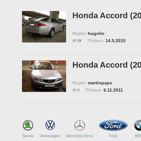
Honda Accord (20
Majitel:
hugolin
Přidáno:
14.5.2010
29
Honda Accord (20
Majitel:
martinpapo
Přidáno:
6.11.2011
3
Škoda
Volkswagen
Mercedes-Benz
Ford
B