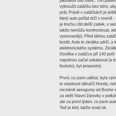
jakoukoli sílu navíc. Tím páde
vykroužit zatáčku bez toho, ab
prát. Právě v zatáčkách je ješ
který auto pořád drží v rovině 
je trochu cítit delší zadek, v 
takže nemůžu konfrontovat, ale
vyrovnaněji). Před táhlou zatá
brzdit. Auto to zkrátka udrží, a
elektronického systému. Zkrátka
člověka v zatáčce při 140 polil
najednou začal uskakovat (a t
foukalo), byl propastný.
První, co jsem udělal, byla vým
to vlastnost stěračů Hondy, ne
nicméně aerogumy od Boshe stír
za oběť hlavní žárovky v potká
ale za první týden, co jsem aut
Teď je klid, takže snad ok.