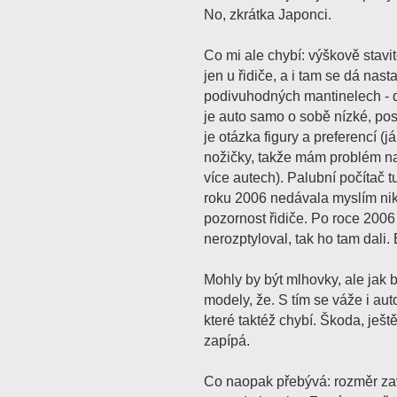
No, zkrátka Japonci.
Co mi ale chybí: výškově stavi
jen u řidiče, a i tam se dá nast
podivuhodných mantinelech - da
je auto samo o sobě nízké, po
je otázka figury a preferencí (
nožičky, takže mám problém na
více autech). Palubní počítač 
roku 2006 nedávala myslím nik
pozornost řidiče. Po roce 200
nerozptyloval, tak ho tam dali.
Mohly by být mlhovky, ale jak by
modely, že. S tím se váže i au
které taktéž chybí. Škoda, ješt
zapípá.
Co naopak přebývá: rozměr zav