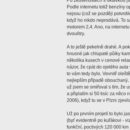
Po zkušenostech s oktávkou js
Podle internetu totiž benzíny 
nejsou (což se později potvrdilo
když ho nikdo neprodává. To 
motorem 2,4. Ano, na internet
dvoulitry.
A to ještě pekelně drahé. A po
hnusné jak chlupaté půlky kam
několika kusech v cenové relac
názor, že cpát do ojetého auta
to vám tedy bylo. Vevnitř olešt
nejlepším případě obouchaný, 
už jsem se smiřoval s tím, že 
a připlatím si 50 tisíc za něco no
2006), když tu se v Plzni zjevi
Už po prvním projetí to bylo ja
(byť evidentně po kuřákovi - v
funkční, poctivých 120 000 km 