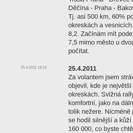
Děčína - Praha - Bako
Tj. asi 500 km, 60% po
okreskách a vesnicích
8,2. Začínám mít podez
7,5 mimo město u dvoul
počítat.
25.4.2011
25.4.2011 18:16
Za volantem jsem stráv
objevil, kde je největš
okreskách. Svižná rally
komfortní, jako na dáln
tolik nežere. Nicméně 
se hodil silnější a kůž
160 000, co byste chtě