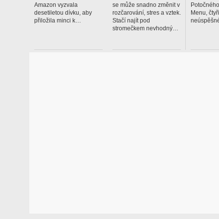
Amazon vyzvala
se může snadno změnit v
Potočného
desetiletou dívku, aby
rozčarování, stres a vztek.
Menu, čtyř
přiložila minci k…
Stačí najít pod
neúspěšné
stromečkem nevhodný…