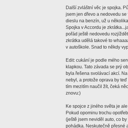
Další zvláštní věc je spojka. P
jsem jen dřevo a nedovedu se
dieslu na benzín, už u několika 
Spojka v Accordu je zkrátka...jak 
pořád ještě nedovedu rozjíždět.
zkrátka udělá takové to whaaaau
v autoškole. Snad to někdy vypi
Edit: cukání je podle mého se
klapkou. Tato závada se prý ob
byla řešena svolávací akcí. N
nebyl, a protože oprava by teď 
tím mezitím naučil žít, čeká n
znovu:)
Ke spojce z jiného světa je al
Pokud opominu trochu opotřeb
(ještě jsem neviděl auto, co by
pohádka. Neskutečně přesné a