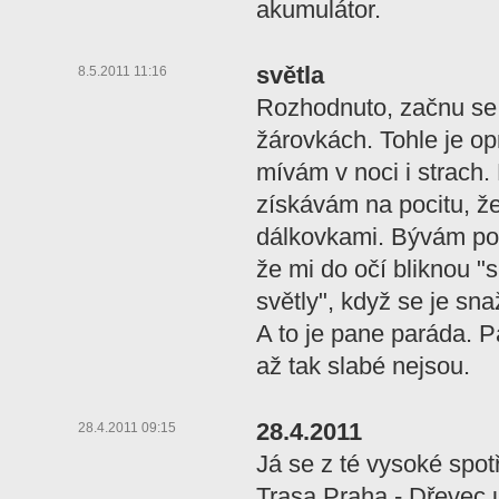
akumulátor.
světla
8.5.2011 11:16
Rozhodnuto, začnu se p
žárovkách. Tohle je op
mívám v noci i strach
získávám na pocitu, že 
dálkovkami. Bývám pot
že mi do očí bliknou 
světly", když se je sna
A to je pane paráda. 
až tak slabé nejsou.
28.4.2011
28.4.2011 09:15
Já se z té vysoké spot
Trasa Praha - Dřevec 