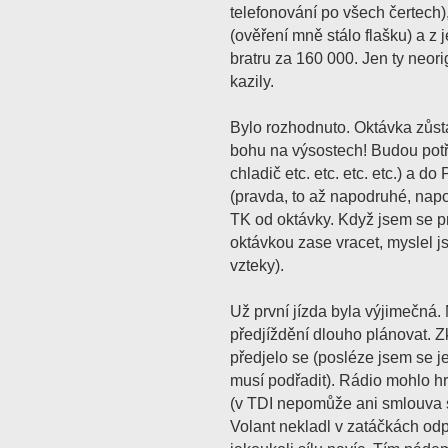
telefonování po všech čertech
(ověření mně stálo flašku) a z
bratru za 160 000. Jen ty neori
kazily.
Bylo rozhodnuto. Oktávka zůsta
bohu na výsostech! Budou potř
chladič etc. etc. etc. etc.) a d
(pravda, to až napodruhé, nap
TK od oktávky. Když jsem se p
oktávkou zase vracet, myslel 
vzteky).
Už první jízda byla výjimečná
předjíždění dlouho plánovat. Zk
předjelo se (posléze jsem se j
musí podřadit). Rádio mohlo hrá
(v TDI nepomůže ani smlouva s 
Volant nekladl v zatáčkách odp