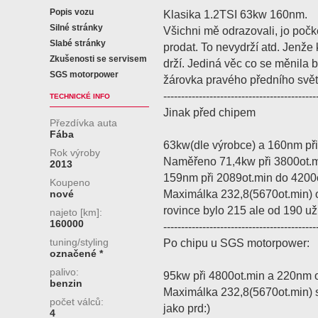
Popis vozu
Klasika 1.2TSI 63kw 160nm.
Silné stránky
Všichni mě odrazovali, jo poč
Slabé stránky
prodat. To nevydrží atd. Jenže 
Zkušenosti se servisem
drží. Jediná věc co se měnila 
SGS motorpower
žárovka pravého předního svět
-------------------------------------------
TECHNICKÉ INFO
Jinak před chipem
Přezdívka auta
Fába
63kw(dle výrobce) a 160nm při
Rok výroby
Naměřeno 71,4kw při 3800ot.
2013
159nm při 2089ot.min do 4200o
Koupeno
Maximálka 232,8(5670ot.min)
nové
rovince bylo 215 ale od 190 už
najeto [km]:
160000
-------------------------------------------
tuning/styling
Po chipu u SGS motorpower:
označené *
palivo:
95kw při 4800ot.min a 220nm 
benzin
Maximálka 232,8(5670ot.min) 
počet válců:
jako prd:)
4