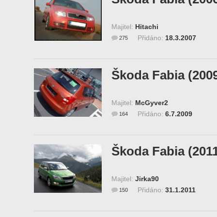
Majitel:
Hitachi
Přidáno:
18.3.2007
275
Škoda Fabia (200
Majitel:
McGyver2
Přidáno:
6.7.2009
164
Škoda Fabia (201
Majitel:
Jirka90
Přidáno:
31.1.2011
150