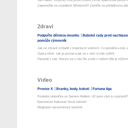
Zapomeňte na rozpálené Středomoří! Zamiřte na pohádkovou pláž 
Zdraví
Podpořte dětskou imunitu
Babské rady proti nachlaze
pomůže rýmovník
Jak se zdravě zchladit v tropických vedrech: Co pomáhá a kdy už 
Úpal a úžeh: Jak je poznat a jak se z nich rychle vyléčit
Parazité v nás: Kterým se u nás líbí a kde v našem těle je můžeme
Video
Prostor X
Branky, body, kokoti
Fortuna liga
Poslední sklenička se Samem Neillem: Už jsem vám to vyprávěl?
Epicentrum Kalousek Nové nahrání
Meghanin narozeninový taneček