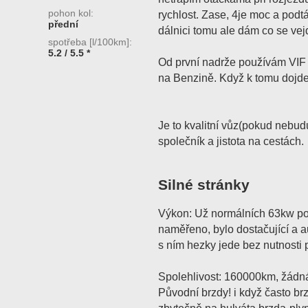
pohon kol:
rychlost. Zase, 4je moc a pod
přední
dálnici tomu ale dám co se vej
spotřeba [l/100km]:
5.2 / 5.5 *
Od první nadrže používám VIF 
na Benzině. Když k tomu dojd
Je to kvalitní vůz(pokud nebudu
společník a jistota na cestách.
Silné stránky
Výkon: Už normálních 63kw po
naměřeno, bylo dostačující a a
s ním hezky jede bez nutnosti 
Spolehlivost: 160000km, žádn
Původní brzdy! i když často b