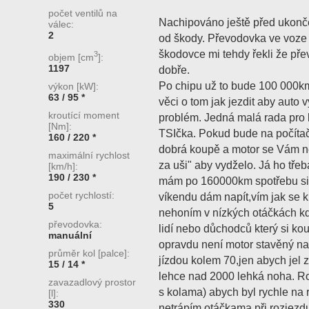
počet ventilů na
Nachipováno ještě před ukonč
válec:
2
od škody. Převodovka ve voze
škodovce mi tehdy řekli že pře
3
objem [cm
]:
1197
dobře.
Po chipu už to bude 100 000km
výkon [kW]:
63 / 95 *
věci o tom jak jezdit aby auto 
kroutící moment
problém. Jedná malá rada pro li
[Nm]:
TSIčka. Pokud bude na počítači 
160 / 220 *
dobrá koupě a motor se Vám ne
maximální rychlost
za uši" aby vydželo. Já ho tře
[km/h]:
190 / 230 *
mám po 160000km spotřebu sic
počet rychlostí:
víkendu dám napít,vím jak se 
5
nehoním v nízkých otáčkách kde
převodovka:
lidí nebo důchodců který si ko
manuální
opravdu není motor stavěný na
průměr kol [palce]:
jízdou kolem 70,jen abych jel z
15 / 14 *
lehce nad 2000 lehká noha. Ro
zavazadlový prostor
s kolama) abych byl rychle na r
[l]:
330
netrápím otáčkama při rozjezd