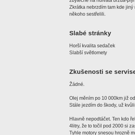
zbytečně na hulváta brzda-plyn
Zkrátka nebrzdím tam kde jiný m
někoho sestřelili.
Slabé stránky
Horší kvalita sedaček
Slabší světlomety
Zkušenosti se servis
Žádné.
Olej měním po 10 000km již o
Stále jezdím do škody, už kvůli
Hlavně nepodtáčet. Ten kdo ře
4litry, že to točil pod 2000 si z
Tyhle motory snesou hrozně mo