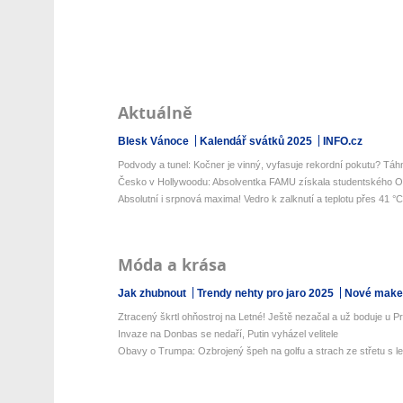
Aktuálně
Blesk Vánoce
Kalendář svátků 2025
INFO.cz
Podvody a tunel: Kočner je vinný, vyfasuje rekordní pokutu? Táhn
Česko v Hollywoodu: Absolventka FAMU získala studentského Os
Absolutní i srpnová maxima! Vedro k zalknutí a teplotu přes 41 °C 
Móda a krása
Jak zhubnout
Trendy nehty pro jaro 2025
Nové make-
Ztracený škrtl ohňostroj na Letné! Ještě nezačal a už boduje u 
Invaze na Donbas se nedaří, Putin vyházel velitele
Obavy o Trumpa: Ozbrojený špeh na golfu a strach ze střetu s le