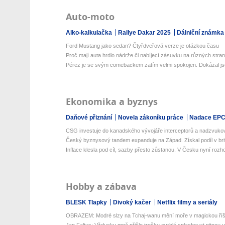
Auto-moto
Alko-kalkulačka
Rallye Dakar 2025
Dálniční známka
Ford Mustang jako sedan? Čtyřdveřová verze je otázkou času
Proč mají auta hrdlo nádrže či nabíjecí zásuvku na různých stra
Pérez je se svým comebackem zatím velmi spokojen. Dokázal jse
Ekonomika a byznys
Daňové přiznání
Novela zákoníku práce
Nadace EP
CSG investuje do kanadského vývojáře interceptorů a nadzvukov
Český byznysový tandem expanduje na Západ. Získal podíl v brit
Inflace klesla pod cíl, sazby přesto zůstanou. V Česku nyní rozho
Hobby a zábava
BLESK Tlapky
Divoký kačer
Netflix filmy a seriály
OBRAZEM: Modré slzy na Tchaj-wanu mění moře v magickou říš
Jan Faltus: Vždycky mně přišlo trošku zvrhlé splachovat pitnou 