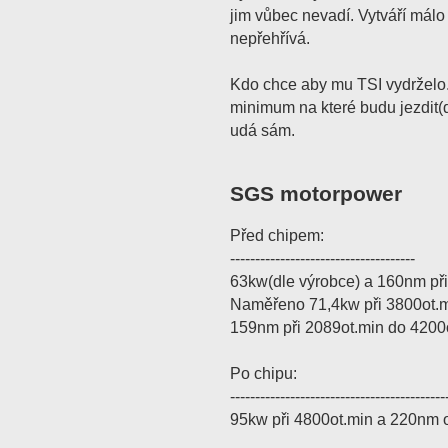
jim vůbec nevadí. Vytváří málo
nepřehřívá.
Kdo chce aby mu TSI vydrželo
minimum na které budu jezdit
udá sám.
SGS motorpower
Před chipem:
-------------------------------------
63kw(dle výrobce) a 160nm při
Naměřeno 71,4kw při 3800ot.
159nm při 2089ot.min do 4200o
Po chipu:
-------------------------------------------
95kw při 4800ot.min a 220nm 