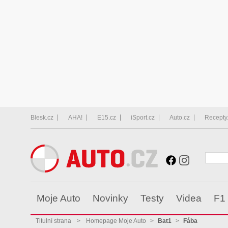
Blesk.cz
AHA!
E15.cz
iSport.cz
Auto.cz
Recepty
Moje Auto
Novinky
Testy
Videa
F1
Titulní strana
>
Homepage Moje Auto
>
Bat1
>
Fába