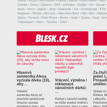
Abarth
Acura
Alfa Romeo
Alpina
Alpine
Aston Martin
Audi
Citroën
Dacia
Daewoo
DAF
Daihatsu
Dodge
DS
Ducati
Isuzu
Iveco
Jaguar
Jeep
Kawasaki
Kia
Koenigsegg
KTM
Maybach
Mazda
McLaren
Mercedes-Benz
MG
Mini
Mitsubi
Qoros
Renault
Rolls Royce
Rover
Saab
Scania
Seat
Set
Volkswagen
Volvo
Yamaha
Zetor
Hlasová
Za čtyři
asistentka Alexa
jeden L
vyzvala dívku (10),
Vrácení, výměna i
Prosadí
aby…
reklamace
uměle
vánočních dárků:
…
Virtuální
Výdaje na
asistentka Alexa od
Reitera, M
americké společnosti
Radost z vánoční nadílky
Lalkoviče
Amazon vyzvala
se může snadno změnit v
Potočného
desetiletou dívku, aby
rozčarování, stres a vztek.
Menu, čtyř