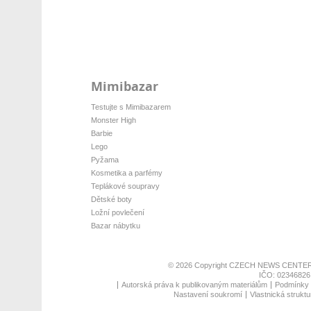
Mimibazar
Testujte s Mimibazarem
Monster High
Barbie
Lego
Pyžama
Kosmetika a parfémy
Teplákové soupravy
Dětské boty
Ložní povlečení
Bazar nábytku
© 2026 Copyright
CZECH NEWS CENTER
IČO: 02346826,
Autorská práva k publikovaným materiálům
Podmínky p
Nastavení soukromí
Vlastnická struktu