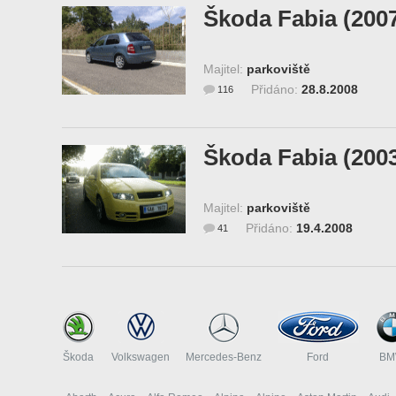
Škoda Fabia (200
Majitel:
parkoviště
Přidáno:
28.8.2008
116
Škoda Fabia (200
Majitel:
parkoviště
Přidáno:
19.4.2008
41
Škoda
Volkswagen
Mercedes-Benz
Ford
B