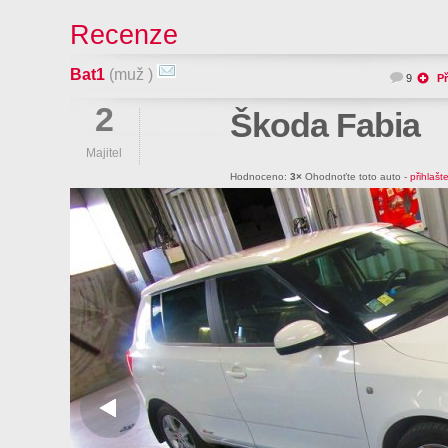
Recenze
Bat1
(muž )
9
Př
2
Škoda Fabia
Majitel
Hodnoceno:
3×
Ohodnoťte toto auto -
přihlašt