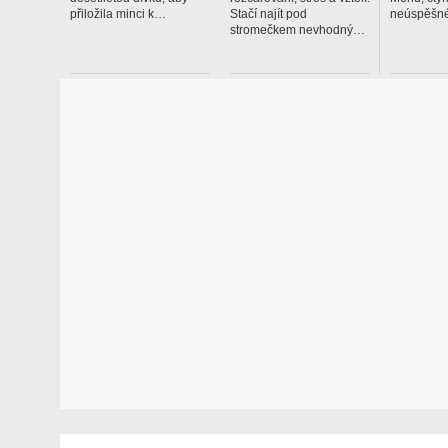
přiložila minci k…
Stačí najít pod
neúspěšné
stromečkem nevhodný…