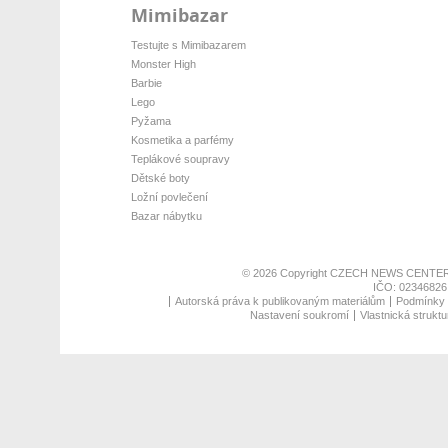
Mimibazar
Testujte s Mimibazarem
Monster High
Barbie
Lego
Pyžama
Kosmetika a parfémy
Teplákové soupravy
Dětské boty
Ložní povlečení
Bazar nábytku
© 2026 Copyright
CZECH NEWS CENTER
IČO: 02346826,
Autorská práva k publikovaným materiálům
Podmínky p
Nastavení soukromí
Vlastnická struktu