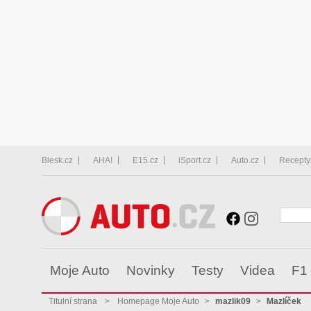
Blesk.cz
AHA!
E15.cz
iSport.cz
Auto.cz
Recepty
Moje Auto
Novinky
Testy
Videa
F1
Titulní strana
>
Homepage Moje Auto
>
mazlik09
>
Mazlíček