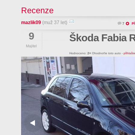
Recenze
mazlik09
(muž 37 let)
7
Př
9
Škoda Fabia 
Majitel
Hodnoceno:
2×
Ohodnoťte toto auto -
přihlašt