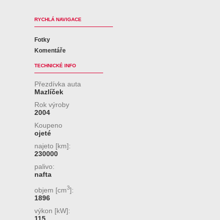
RYCHLÁ NAVIGACE
Fotky
Komentáře
TECHNICKÉ INFO
Přezdívka auta
Mazlíček
Rok výroby
2004
Koupeno
ojeté
najeto [km]:
230000
palivo:
nafta
3
objem [cm
]:
1896
výkon [kW]:
115