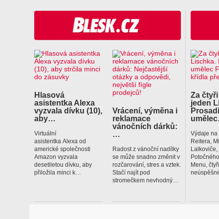
Hlasová
Za čtyři
asistentka Alexa
jeden L
vyzvala dívku (10),
Vrácení, výměna i
Prosadí
aby…
reklamace
uměle
vánočních dárků:
…
Virtuální
Výdaje na
asistentka Alexa od
Reitera, M
americké společnosti
Radost z vánoční nadílky
Lalkoviče
Amazon vyzvala
se může snadno změnit v
Potočného
desetiletou dívku, aby
rozčarování, stres a vztek.
Menu, čtyř
přiložila minci k…
Stačí najít pod
neúspěšné
stromečkem nevhodný…