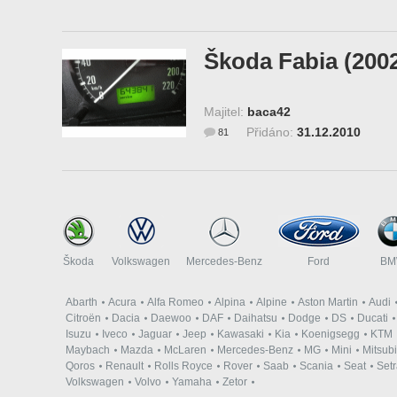
Škoda Fabia (200
Majitel:
baca42
Přidáno:
31.12.2010
81
Škoda
Volkswagen
Mercedes-Benz
Ford
B
Abarth
Acura
Alfa Romeo
Alpina
Alpine
Aston Martin
Audi
Citroën
Dacia
Daewoo
DAF
Daihatsu
Dodge
DS
Ducati
Isuzu
Iveco
Jaguar
Jeep
Kawasaki
Kia
Koenigsegg
KTM
Maybach
Mazda
McLaren
Mercedes-Benz
MG
Mini
Mitsubi
Qoros
Renault
Rolls Royce
Rover
Saab
Scania
Seat
Set
Volkswagen
Volvo
Yamaha
Zetor