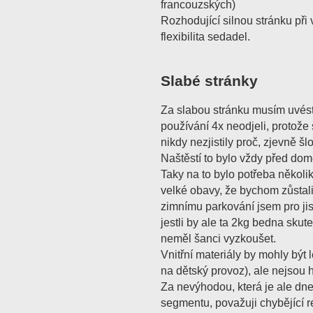
francouzských)
Rozhodující silnou stránku při
flexibilita sedadel.
Slabé stránky
Za slabou stránku musím uvést,
používání 4x neodjeli, protože 
nikdy nezjistily proč, zjevně š
Naštěstí to bylo vždy před dom
Taky na to bylo potřeba několik
velké obavy, že bychom zůstali
zimnímu parkování jsem pro jisto
jestli by ale ta 2kg bedna sku
neměl šanci vyzkoušet.
Vnitřní materiály by mohly být
na dětský provoz), ale nejsou 
Za nevýhodou, která je ale dn
segmentu, považuji chybějící 