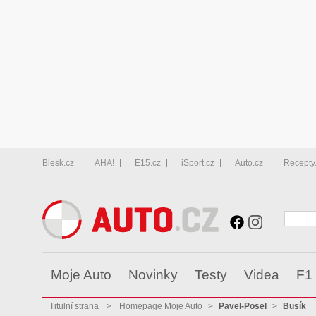
Blesk.cz
AHA!
E15.cz
iSport.cz
Auto.cz
Recepty
Moje Auto
Novinky
Testy
Videa
F1
Titulní strana
>
Homepage Moje Auto
>
Pavel-Posel
>
Busík