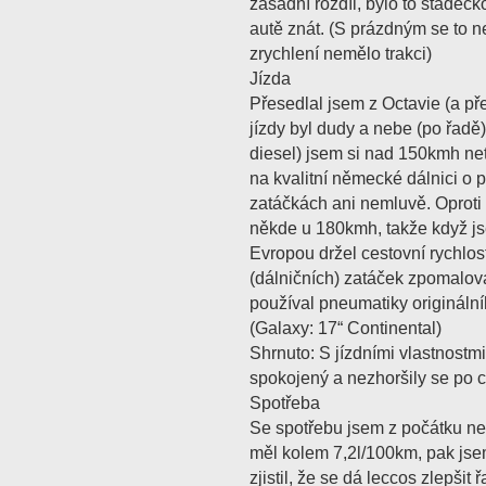
zásadní rozdíl, bylo to stádeč
autě znát. (S prázdným se to n
zrychlení nemělo trakci)
Jízda
Přesedlal jsem z Octavie (a před
jízdy byl dudy a nebe (po řadě)
diesel) jsem si nad 150kmh netro
na kvalitní německé dálnici o 
zatáčkách ani nemluvě. Oproti 
někde u 180kmh, takže když js
Evropou držel cestovní rychlos
(dálničních) zatáček zpomalov
používal pneumatiky origináln
(Galaxy: 17“ Continental)
Shrnuto: S jízdními vlastnostm
spokojený a nezhoršily se po ce
Spotřeba
Se spotřebu jsem z počátku neb
měl kolem 7,2l/100km, pak jse
zjistil, že se dá leccos zlepšit