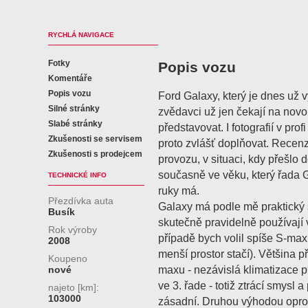
RYCHLÁ NAVIGACE
Fotky
Popis vozu
Komentáře
Popis vozu
Ford Galaxy, který je dnes u
Silné stránky
zvědavci už jen čekají na novo
Slabé stránky
představovat. I fotografií v pro
Zkušenosti se servisem
proto zvlášť doplňovat. Recenz
Zkušenosti s prodejcem
provozu, v situaci, kdy přešlo 
současně ve věku, který řada G
TECHNICKÉ INFO
ruky má.
Přezdívka auta
Galaxy má podle mě praktický s
Busík
skutečně pravidelně používají 
Rok výroby
případě bych volil spíše S-m
2008
menší prostor stačí). Většina p
Koupeno
maxu - nezávislá klimatizace 
nové
ve 3. řade - totiž ztrácí smysl a
najeto [km]:
103000
zásadní. Druhou výhodou oprot