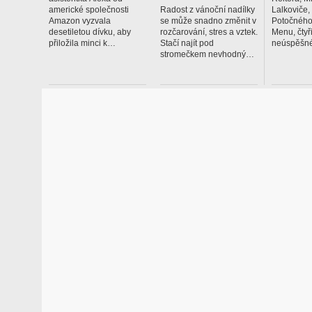
americké společnosti
Radost z vánoční nadílky
Lalkoviče
Amazon vyzvala
se může snadno změnit v
Potočného
desetiletou dívku, aby
rozčarování, stres a vztek.
Menu, čtyř
přiložila minci k…
Stačí najít pod
neúspěšné
stromečkem nevhodný…