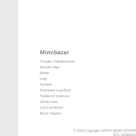
Mimibazar
Testujte s Mimibazarem
Monster High
Barbie
Lego
Pyžama
Kosmetika a parfémy
Teplákové soupravy
Dětské boty
Ložní povlečení
Bazar nábytku
© 2026 Copyright
CZECH NEWS CENTER
IČO: 02346826,