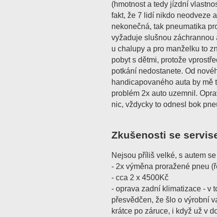
(hmotnost a tedy jízdní vlastnos
fakt, že 7 lidí nikdo neodveze 
nekonečná, tak pneumatika pr
vyžaduje slušnou záchrannou a
u chalupy a pro manželku to 
pobyt s dětmi, protože vprost
potkání nedostanete. Od nové
handicapovaného auta by mě to 
problém 2x auto uzemnil. Opr
nic, vždycky to odnesl bok pne
Zkušenosti se servis
Nejsou příliš velké, s autem se 
- 2x výměna proražené pneu (ře
- cca 2 x 4500Kč
- oprava zadní klimatizace - v
přesvědčen, že šlo o výrobní v
krátce po záruce, i když už v d