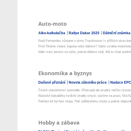
Auto-moto
Alko-kalkulačka
Rallye Dakar 2025
Dálniční známka
Raúl Fernandez zůstane u týmu Trackhouse i v příštích dvou let
Proč říkáme volant, kapota nebo dálnice? Takto vznikla motoristick
Itálie vrací peníze za mýto, pokud dálnice stojí. Má to však podm
Ekonomika a byznys
Daňové přiznání
Novela zákoníku práce
Nadace EP
České stavebnictví zpomalilo. Překvapil ale prudký nárůst výstav
Klasické bakalářky kvůli AI ztratily smysl, sázíme na praxi, říká Ka
Patnáct let byl bez stopy. Pak udělal jednu chybu a policie objasnila
Hobby a zábava