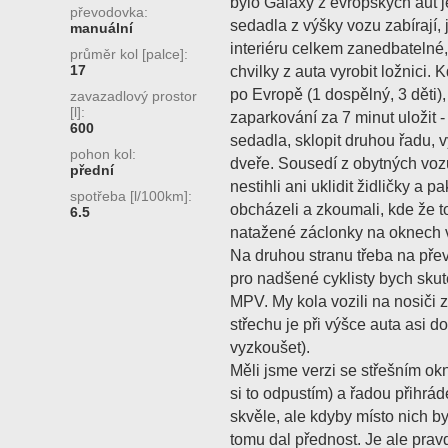
bylo Galaxy z evropských aut j
převodovka:
sedadla z výšky vozu zabírají,
manuální
interiéru celkem zanedbateln
průměr kol [palce]:
17
chvilky z auta vyrobit ložnici. 
po Evropě (1 dospělný, 3 děti)
zavazadlový prostor
[l]:
zaparkování za 7 minut uložit 
600
sedadla, sklopit druhou řadu, 
pohon kol:
dveře. Sousedí z obytných voz
přední
nestihli ani uklidit židličky a 
spotřeba [l/100km]:
obcházeli a zkoumali, kde že t
6.5
natažené záclonky na oknech 
Na druhou stranu třeba na přev
pro nadšené cyklisty bych sku
MPV. My kola vozili na nosiči 
střechu je při výšce auta asi d
vyzkoušet).
Měli jsme verzi se střešním okn
si to odpustím) a řadou přihrá
skvěle, ale kdyby místo nich by
tomu dal přednost. Je ale prav