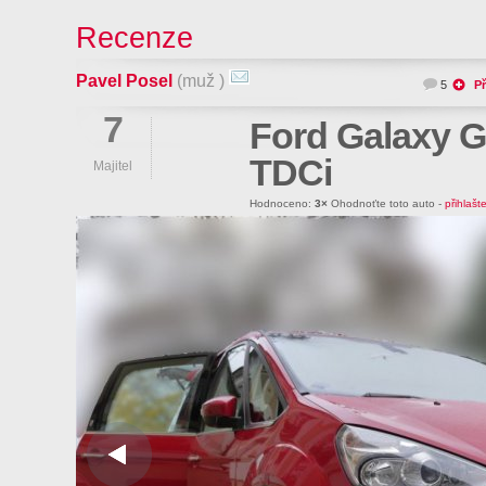
Recenze
Pavel Posel
(muž )
5
Př
7
Ford Galaxy G
TDCi
Majitel
Hodnoceno:
3×
Ohodnoťte toto auto -
přihlašt