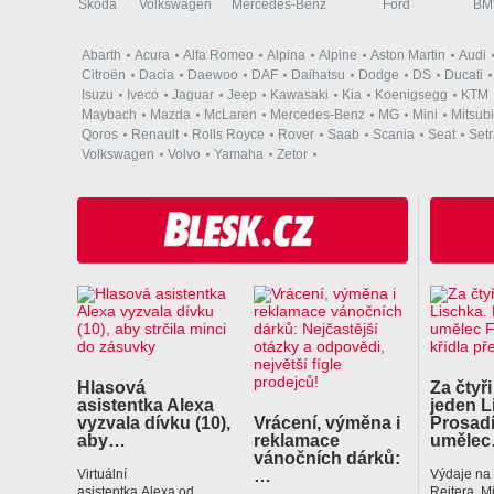
Škoda
Volkswagen
Mercedes-Benz
Ford
B
Abarth
Acura
Alfa Romeo
Alpina
Alpine
Aston Martin
Audi
Citroën
Dacia
Daewoo
DAF
Daihatsu
Dodge
DS
Ducati
Isuzu
Iveco
Jaguar
Jeep
Kawasaki
Kia
Koenigsegg
KTM
Maybach
Mazda
McLaren
Mercedes-Benz
MG
Mini
Mitsubi
Qoros
Renault
Rolls Royce
Rover
Saab
Scania
Seat
Set
Volkswagen
Volvo
Yamaha
Zetor
Hlasová
Za čtyři
asistentka Alexa
jeden L
vyzvala dívku (10),
Vrácení, výměna i
Prosadí
aby…
reklamace
uměle
vánočních dárků:
…
Virtuální
Výdaje na
asistentka Alexa od
Reitera, M