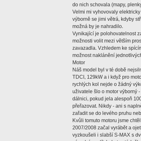
do nich schovala (mapy, plenky,
Velmi mi vyhovovaly elektricky
výborně se jimi větrá, kdyby st
možná by je nahradilo.
Vynikající je polohovatelnost 
možnosti volit mezi větším pro
zavazadla. Vzhledem ke spícím 
možnost naklánění jednotlivýc
Motor
Náš model byl v té době nejsil
TDCI, 129kW a i když pro moto
rychlých kol nejde o žádný výk
uživatele šlo o motor výborný -
dálnici, pokud jela alespoň 10
přeřazovat. Nikdy - ani s nap
zařadit se do levého pruhu nebo
Kvůli tomuto motoru jsme chtěl
2007/2008 začal vyrábět a ojet
vyzkoušeli i slabší S-MAX s dvo