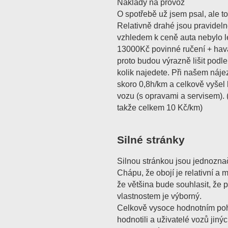
Náklady na provoz
O spotřebě už jsem psal, ale t
Relativně drahé jsou pravideln
vzhledem k ceně auta nebylo le
13000Kč povinné ručení + hava
proto budou výrazně lišit podle 
kolik najedete. Při našem náje
skoro 0,8h/km a celkově vyšel
vozu (s opravami a servisem).
takže celkem 10 Kč/km)
Silné stránky
Silnou stránkou jsou jednoznačn
Chápu, že obojí je relativní a m
že většina bude souhlasit, že 
vlastnostem je výborný.
Celkově vysoce hodnotním pohod
hodnotili a uživatelé vozů jin