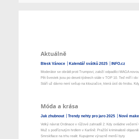
Aktuálně
Blesk Vánoce
Kalendář svátků 2025
INFO.cz
Moderátor se obrátil proti Trumpovi, založí odpadlíci MAGA novou 
Pět švestek jsou po deseti týdnech stále v TOP 10. Teď míří i do b
Stáří už dávno není sešup na klouzačce, která ústí do hrobu. Kdy
Móda a krása
Jak zhubnout
Trendy nehty pro jaro 2025
Nové make-
Velký návrat Ordinace v růžové zahradě 2: Kdy ovládne večerní v
Muž s podříznutým hrdlem v Karlíně: Pražští kriminalisté objasnili 
Smrskflace na trhu realit: Kupujeme výrazně menší byty