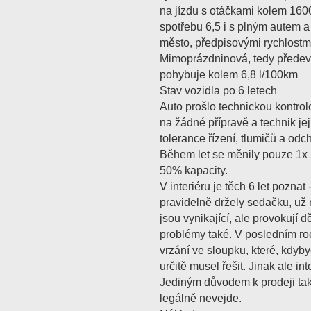
na jízdu s otáčkami kolem 160
spotřebu 6,5 i s plným autem a
město, předpisovými rychlostmi
Mimoprázdninová, tedy předev
pohybuje kolem 6,8 l/100km
Stav vozidla po 6 letech
Auto prošlo technickou kontrol
na žádné přípravě a technik jej
tolerance řízení, tlumičů a od
Během let se měnily pouze 1x z
50% kapacity.
V interiéru je těch 6 let poznat 
pravidelně držely sedačku, už na
jsou vynikající, ale provokují d
problémy také. V posledním roc
vrzání ve sloupku, které, kdyby
určitě musel řešit. Jinak ale in
Jediným důvodem k prodeji tak j
legálně nevejde.