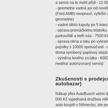
a servis na to mohl přijít - 11 0
- geometrie vadná asi od nové
(Ford AMB) neopravil, vyřešili
geometrie)
- vadné táhlo kapoty po 5 lete
- oprava promáčklého blatníku 
parkoviště a trefil nás - 7500 K
- oprava okna a laku po vykrade
pojistky s 10000 spoluúčastí - 
doma vyrobený papírový stoján
- výměna levého zrcátka - 6000
nedělal autorizovaný servis)
Zkušenosti s prodejc
autobazar)
Nákup přes AutoBusch velmi do
000 Kč vyjednaná dražbou něk
auto koupili v Německu, ale 