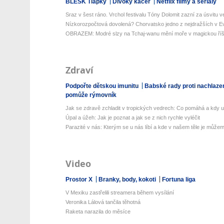
BLESK Tlapky
Divoký kačer
Netflix filmy a seriály
Sraz v šest ráno. Vrchol festivalu Tóny Dolomit zazní za úsvitu ve
Nízkorozpočtová dovolená? Chorvatsko jedno z nejdražších v Ev
OBRAZEM: Modré slzy na Tchaj-wanu mění moře v magickou říš
Zdraví
Podpořte dětskou imunitu
Babské rady proti nachlaze
pomůže rýmovník
Jak se zdravě zchladit v tropických vedrech: Co pomáhá a kdy už 
Úpal a úžeh: Jak je poznat a jak se z nich rychle vyléčit
Parazité v nás: Kterým se u nás líbí a kde v našem těle je můžeme
Video
Prostor X
Branky, body, kokoti
Fortuna liga
V Mexiku zastřelili streamera během vysílání
Veronika Lálová tančila těhotná
Raketa narazila do měsíce