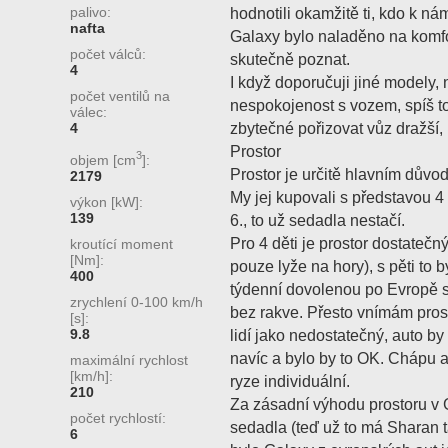
palivo:
hodnotili okamžitě ti, kdo k ná
nafta
Galaxy bylo naladěno na komfor
počet válců:
skutečně poznat.
4
I když doporučuji jiné modely, n
počet ventilů na
nespokojenost s vozem, spíš to 
válec:
zbytečné pořizovat vůz dražší, 
4
Prostor
3
objem [cm
]:
Prostor je určitě hlavním důvod
2179
My jej kupovali s představou 4 
výkon [kW]:
139
6., to už sedadla nestačí.
Pro 4 děti je prostor dostatečn
kroutící moment
[Nm]:
pouze lyže na hory), s pěti to b
400
týdenní dovolenou po Evropě s
zrychlení 0-100 km/h
bez rakve. Přesto vnímám prost
[s]:
9.8
lidí jako nedostatečný, auto b
navíc a bylo by to OK. Chápu a
maximální rychlost
[km/h]:
ryze individuální.
210
Za zásadní výhodu prostoru v 
počet rychlostí:
sedadla (teď už to má Sharan t
6