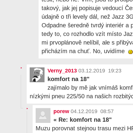
takový, jak jej popisuje vedoucí Č
údajně o tři levely dál, než Jazz 3
Odpadne šeredně tvrdý interiér a 
tedy to, co rozhodlo vzít místo J
mi prvoplánově nelíbil, ale s přib
přicházím na chuť. No, uvidíme
Verny_2013
03.12.2019 19:23
komfort na 18"
zajímalo by mě jak vnímáš komfo
nízkými pneu 225/50 na našich rozbitých
porew
04.12.2019 08:57
«
Re: komfort na 18"
Muzu porovnat stejnou trasu mezi 