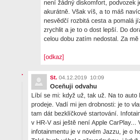
není žádný diskomfort, podvozek j
akurátně. Však víš, a to máš naví
nesvědčí rozbitá cesta a pomalá jí
zrychlit a je to o dost lepší. Do d
celou dobu zatím nedostal. Za mě 
[odkaz]
St.
04.12.2019 10:09
Oceňuji odvahu
Líbí se mi: když už, tak už. Na to aut
prodeje. Vadí mi jen drobnosti: je to vl
tam dát bezklíčkové startování. Infotai
v HR-V asi ještě není Apple CarPlay... 
infotainmentu je v novém Jazzu, je o ho