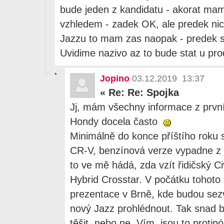
bude jeden z kandidatu - akorat ma
vzhledem - zadek OK, ale predek nic
Jazzu to mam zas naopak - predek s
Uvidime nazivo az to bude stat u pro
Jopino
03.12.2019 13:37
«
Re: Re: Spojka
Jj, mám všechny informace z první
Hondy docela často
Minimálně do konce příštího roku 
CR-V, benzínová verze vypadne z 
to ve mě hádá, zda vzít řidičský C
Hybrid Crosstar. V počátku tohoto
prezentace v Brně, kde budou sezvá
nový Jazz prohlédnout. Tak snad b
těšit, nebo ne. Vím, jsou to protip