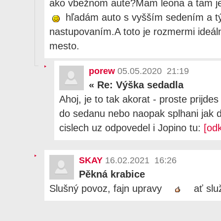
ako vbežnom aute?Mam leona a tam je
hľadám auto s vyšším sedením a t
nastupovaním.A toto je rozmermi ideál
mesto.
porew
05.05.2020 21:19
«
Re: Výška sedadla
Ahoj, je to tak akorat - proste prijd
do sedanu nebo naopak splhani jak
cislech uz odpovedel i Jopino tu:
[od
SKAY
16.02.2021 16:26
Pěkná krabice
Slušný povoz, fajn upravy
ať služ