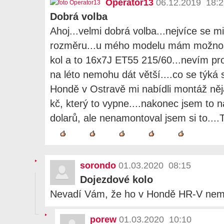
Operator13
06.12.2019 18:2
Dobrá volba
Ahoj...velmi dobrá volba...nejvíce se mi
rozměru...u mého modelu mám možnos
kol a to 16x7J ET55 215/60...nevím pro
na léto nemohu dát větší....co se týká 
Hondě v Ostravě mi nabídli montáž něj
kč, který to vypne....nakonec jsem to n
dolarů, ale nenamontoval jsem si to....T
sorondo
01.03.2020 08:15
Dojezdové kolo
Nevadí Vám, že ho v Hondě HR-V ne
porew
01.03.2020 10:10