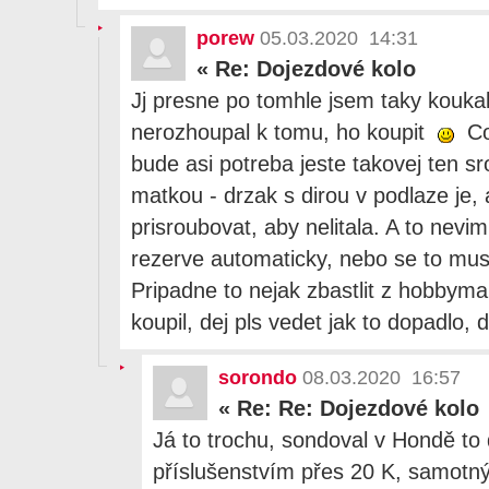
porew
05.03.2020 14:31
«
Re: Dojezdové kolo
Jj presne po tomhle jsem taky koukal
nerozhoupal k tomu, ho koupit
Co
bude asi potreba jeste takovej ten s
matkou - drzak s dirou v podlaze je, 
prisroubovat, aby nelitala. A to nevim 
rezerve automaticky, nebo se to mus
Pripadne to nejak zbastlit z hobbym
koupil, dej pls vedet jak to dopadlo, d
sorondo
08.03.2020 16:57
«
Re: Re: Dojezdové kolo
Já to trochu, sondoval v Hondě to
příslušenstvím přes 20 K, samotný