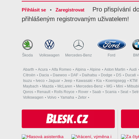
Pro přispívání d
Přihlásit se
•
Zaregistrovat
přihlášeným registrovaným uživatelem!
Škoda
Volkswagen
Mercedes-Benz
Ford
B
Abarth
Acura
Alfa Romeo
Alpina
Alpine
Aston Martin
Audi
Citroën
Dacia
Daewoo
DAF
Daihatsu
Dodge
DS
Ducati
Isuzu
Iveco
Jaguar
Jeep
Kawasaki
Kia
Koenigsegg
KTM
Maybach
Mazda
McLaren
Mercedes-Benz
MG
Mini
Mitsubi
Qoros
Renault
Rolls Royce
Rover
Saab
Scania
Seat
Set
Volkswagen
Volvo
Yamaha
Zetor