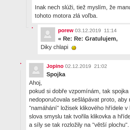
Inak nech slúži, tiež myslím, že man
tohoto motora zlá voľba.
porew
03.12.2019 11:14
«
Re: Re: Gratulujem,
Diky chlapi
Jopino
02.12.2019 21:02
Spojka
Ahoj,
pokud si dobře vzpomínám, tak spojka s
nedoporučovala sešlápávat proto, aby
"namáhání" ložisek klikového hřídele v
slova smyslu tak tvořila klikovka a hří
a síly se tak rozložily na "větší plochu"