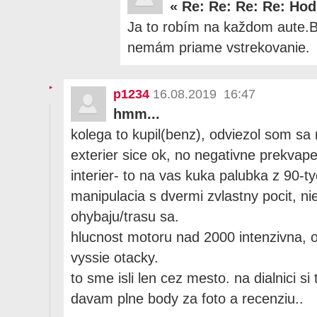
«
Re: Re: Re: Re: Ho
Ja to robím na každom aute.
nemám priame vstrekovanie.
p1234
16.08.2019 16:47
hmm...
kolega to kupil(benz), odviezol som sa
exterier sice ok, no negativne prekvape
interier- to na vas kuka palubka z 90-t
manipulacia s dvermi zvlastny pocit, ni
ohybaju/trasu sa.
hlucnost motoru nad 2000 intenzivna, 
vyssie otacky.
to sme isli len cez mesto. na dialnici s
davam plne body za foto a recenziu..