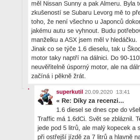
měl Nissan Sunny a pak Almeru. Byla to
zkušeností se Subaru Levorg mě to přešl
toho, že není všechno u Japonců doko
jakému autu se vyhnout. Budu potřebov
manželku a ASX jsem měl v hledáčku.
Jinak co se týče 1.6 dieselu, tak u Ško
motor taky naptří na dálnici. Do 90-110
neuvěřitelně úsporný motor, ale na dáln
začíná i pěkně žrát.
superkutil
20.09.2020 13:41
«
Re: Díky za recenzi...
1.6 diesel se dnes cpe do vš
Traffic má 1.6dCi. Svět se zbláznil. T
jede pod 5 litrů, ale malý kopecek a s
při ostřejší jízdě za 7 litrů a hlavně