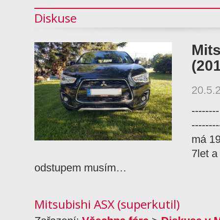
Diskuse
Mit
(20
20.5.
------
------
má 19
7let a
odstupem musím…
Mitsubishi ASX (superkutil)