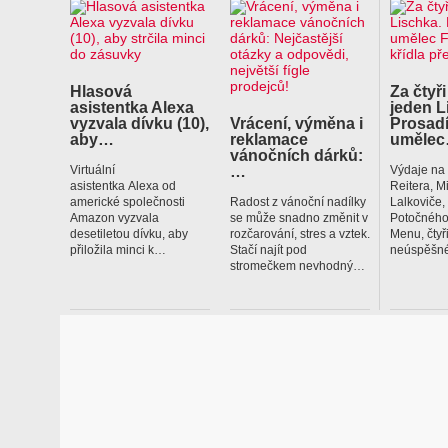
Hlasová
Za čtyři
asistentka Alexa
jeden L
vyzvala dívku (10),
Vrácení, výměna i
Prosadí
aby…
reklamace
uměle
vánočních dárků:
…
Virtuální
Výdaje na
asistentka Alexa od
Reitera, M
americké společnosti
Radost z vánoční nadílky
Lalkoviče
Amazon vyzvala
se může snadno změnit v
Potočného
desetiletou dívku, aby
rozčarování, stres a vztek.
Menu, čtyř
přiložila minci k…
Stačí najít pod
neúspěšné
stromečkem nevhodný…