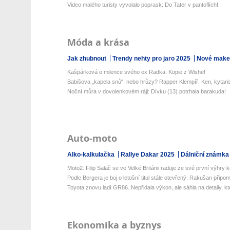
Video malého turisty vyvolalo poprask: Do Tater v pantoflích!
Móda a krása
Jak zhubnout
Trendy nehty pro jaro 2025
Nové make-
Kašpárková o milence svého ex Radka: Kopie z Wishe!
Babišova „kapela snů“, nebo hrůzy? Rapper Klempíř, Ken, kytaris
Noční můra v dovolenkovém ráji: Dívku (13) potrhala barakuda!
Auto-moto
Alko-kalkulačka
Rallye Dakar 2025
Dálniční známka
Moto2: Filip Salač se ve Velké Británii raduje ze své první výhry ka
Podle Bergera je boj o letošní titul stále otevřený. Rakušan připom
Toyota znovu ladí GR86. Nepřidala výkon, ale sáhla na detaily, kte
Ekonomika a byznys