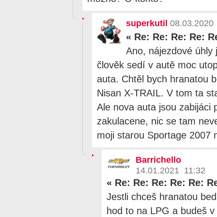
superkutil
08.03.2020
«
Re: Re: Re: Re: R
Ano, nájezdové úhly 
člověk sedí v autě moc utop
auta. Chtěl bych hranatou b
Nisan X-TRAIL. V tom ta st
Ale nova auta jsou zabijáci 
zakulacene, nic se tam nev
moji starou Sportage 2007 n
Barrichello
14.01.2021 11:32
«
Re: Re: Re: Re: Re: R
Jestli chceš hranatou be
hod to na LPG a budeš 