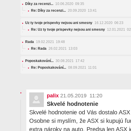
Díky za recenzi...
10.06.2020 09:35
Re: Díky za recenzi...
20.09.2020 13:41
Uz ty tvoje prispevky nejsou ani smesny
16.12.2020 06:23
Re: Uz ty tvoje prispevky nejsou ani smesny
12.01.2021 02
Rada
19.02.2021 19:48
Re: Rada
26.02.2021 13:03
Poposkakování...
30.08.2021 17:42
Re: Poposkakování...
08.09.2021 11:01
palix
21.05.2019 11:20
Skvelé hodnotenie
Skvelé hodnotenie od Vás dostalo ASX 
Osobne si myslím, že ASX si kupujú ľud
extra nároky na auto. Predsa len ASX j