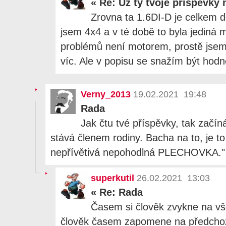
«
Re: Uz ty tvoje prispevky
Zrovna ta 1.6DI-D je celkem 
jsem 4x4 a v té době to byla jediná 
problémů není motorem, prostě jsem
víc. Ale v popisu se snažím být hodně
Verny_2013
19.02.2021 19:48
Rada
Jak čtu tvé příspěvky, tak zač
stává členem rodiny. Bacha na to, je to
nepřívětivá nepohodlná PLECHOVKA."
superkutil
26.02.2021 13:03
«
Re: Rada
Časem si člověk zvykne na v
člověk časem zapomene na předchoz