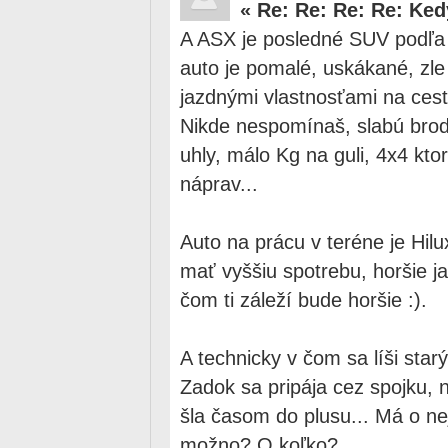
«
Re: Re: Re: Re: Ked
A ASX je posledné SUV podľa t
auto je pomalé, uskákané, zle
jazdnými vlastnosťami na ceste
Nikde nespomínaš, slabú brod
uhly, málo Kg na guli, 4x4 kto
náprav...
Auto na prácu v teréne je Hilu
mať vyššiu spotrebu, horšie j
čom ti záleží bude horšie :).
A technicky v čom sa líši sta
Zadok sa pripája cez spojku, 
šla časom do plusu... Má o n
možno? O koľko?