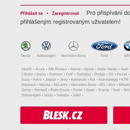
Pro přispívání d
Přihlásit se
•
Zaregistrovat
přihlášeným registrovaným uživatelem!
Škoda
Volkswagen
Mercedes-Benz
Ford
B
Abarth
Acura
Alfa Romeo
Alpina
Alpine
Aston Martin
Audi
Citroën
Dacia
Daewoo
DAF
Daihatsu
Dodge
DS
Ducati
Isuzu
Iveco
Jaguar
Jeep
Kawasaki
Kia
Koenigsegg
KTM
Maybach
Mazda
McLaren
Mercedes-Benz
MG
Mini
Mitsubi
Qoros
Renault
Rolls Royce
Rover
Saab
Scania
Seat
Set
Volkswagen
Volvo
Yamaha
Zetor