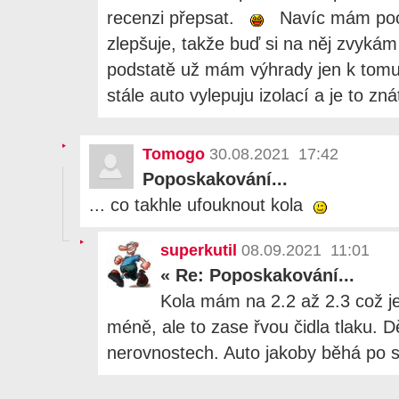
recenzi přepsat.
Navíc mám poci
zlepšuje, takže buď si na něj zvykám
podstatě už mám výhrady jen k tomu 
stále auto vylepuju izolací a je to zná
Tomogo
30.08.2021 17:42
Poposkakování...
... co takhle ufouknout kola
superkutil
08.09.2021 11:01
«
Re: Poposkakování...
Kola mám na 2.2 až 2.3 což je
méně, ale to zase řvou čidla tlaku. D
nerovnostech. Auto jakoby běhá po sil