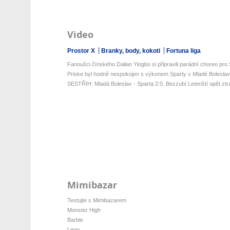
Video
Prostor X
Branky, body, kokoti
Fortuna liga
Fanoušci čínského Dalian Yingbo si připravili parádní choreo pro 
Priske byl hodně nespokojen s výkonem Sparty v Mladé Boleslav
SESTŘIH: Mladá Boleslav - Sparta 2:0. Bezzubí Letenští opět ztratil
Mimibazar
Testujte s Mimibazarem
Monster High
Barbie
Lego