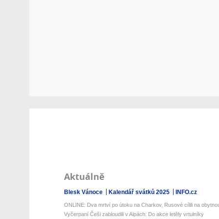
Aktuálně
Blesk Vánoce
Kalendář svátků 2025
INFO.cz
ONLINE: Dva mrtví po útoku na Charkov, Rusové cílili na obytnou
Vyčerpaní Češi zabloudili v Alpách: Do akce letěly vrtulníky