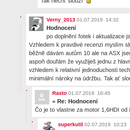
Tak nechť slouží
Verny_2013
01.07.2019 14:32
Hodnocení
po doplnění fotek i aktualizace 
Vzhledem k pravdivé recenzi myslím s
běžně dávám autům 10 ale na ASX jsem
aspoň doufám že využiješ jednu z hlavn
vzhledem k relativní jednoduchosti tec
minimální nároky na údržbu. Tak ať slo
Rasto
01.07.2019 16:45
«
Re: Hodnocení
Čo je to vlastne za motor 1,6HDI o
superkutil
02.07.2019 10:23