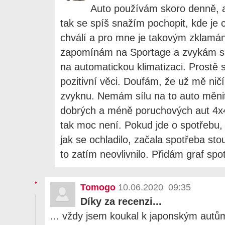
Auto používám skoro denně, a
tak se spíš snažím pochopit, kde je
chválí a pro mne je takovým zklamá
zapomínám na Sportage a zvykám s
na automatickou klimatizaci. Prostě 
pozitivní věci. Doufám, že už mě nič
zvyknu. Nemám sílu na to auto měnit
dobrých a méně poruchových aut 4x
tak moc není. Pokud jde o spotřebu, 
jak se ochladilo, začala spotřeba sto
to zatím neovlivnilo. Přidám graf spo
Tomogo
10.06.2020 09:35
Díky za recenzi...
... vždy jsem koukal k japonským autů