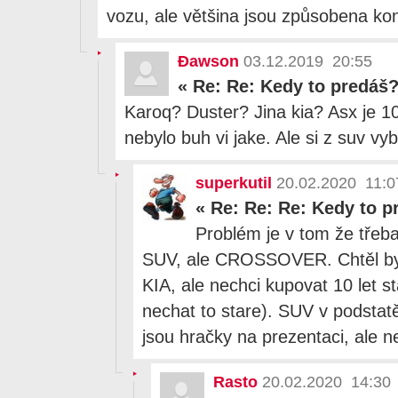
vozu, ale většina jsou způsobena kon
Đawson
03.12.2019 20:55
«
Re: Re: Kedy to predáš
Karoq? Duster? Jina kia? Asx je 10
nebylo buh vi jake. Ale si z suv v
superkutil
20.02.2020 11:0
«
Re: Re: Re: Kedy to p
Problém je v tom že třeb
SUV, ale CROSSOVER. Chtěl byc
KIA, ale nechci kupovat 10 let st
nechat to stare). SUV v podstatě
jsou hračky na prezentaci, ale n
Rasto
20.02.2020 14:30