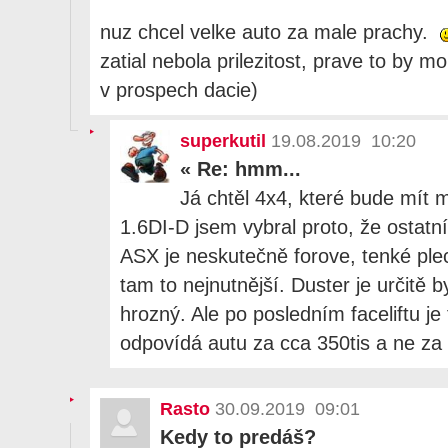
nuz chcel velke auto za male prachy.
zatial nebola prilezitost, prave to by 
v prospech dacie)
superkutil
19.08.2019 10:20
«
Re: hmm...
Já chtěl 4x4, které bude mít 
1.6DI-D jsem vybral proto, že ostatn
ASX je neskutečně forove, tenké plec
tam to nejnutnější. Duster je určitě b
hrozný. Ale po posledním faceliftu je
odpovídá autu za cca 350tis a ne za 
Rasto
30.09.2019 09:01
Kedy to predáš?