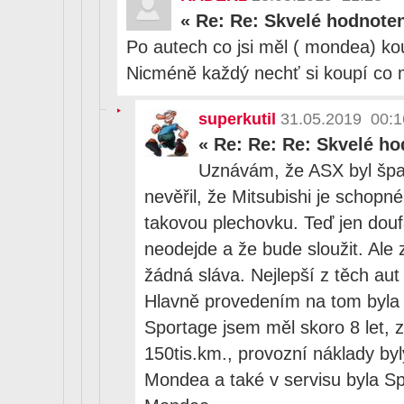
«
Re: Re: Skvelé hodnote
Po autech co jsi měl ( mondea) ko
Nicméně každý nechť si koupí co
superkutil
31.05.2019 00:1
«
Re: Re: Re: Skvelé ho
Uznávám, že ASX byl špa
nevěřil, že Mitsubishi je schopn
takovou plechovku. Teď jen douf
neodejde a že bude sloužit. Ale
žádná sláva. Nejlepší z těch aut
Hlavně provedením na tom byla
Sportage jsem měl skoro 8 let, z
150tis.km., provozní náklady by
Mondea a také v servisu byla 