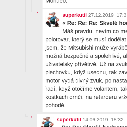
Mondeo.
superkutil
27.12.2019 17:3
«
Re: Re: Re: Skvelé ho
Máš pravdu, nevím co me
polotovar, který se musí doděla
jsem, že Mitsubishi může vyrábě
možná bezpečné a spolehlivé, al
uživatelsky přívětivé. Už na zvuk
plechovku, když usednu, tak zavr
motor vydá divný zvuk, po nasta
řadí, když otočíme volantem, tak
kostkách drnčí, na retarderu vrže
pohodě.
superkutil
14.06.2019 15:32