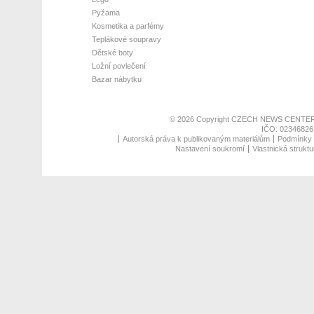
Pyžama
Kosmetika a parfémy
Teplákové soupravy
Dětské boty
Ložní povlečení
Bazar nábytku
© 2026 Copyright
CZECH NEWS CENTER
IČO: 02346826,
Autorská práva k publikovaným materiálům
Podmínky p
Nastavení soukromí
Vlastnická struktu