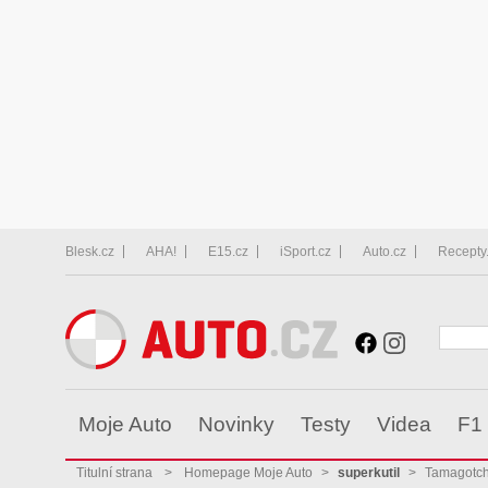
Blesk.cz
AHA!
E15.cz
iSport.cz
Auto.cz
Recepty
Moje Auto
Novinky
Testy
Videa
F1
Titulní strana
>
Homepage Moje Auto
>
superkutil
>
Tamagotch