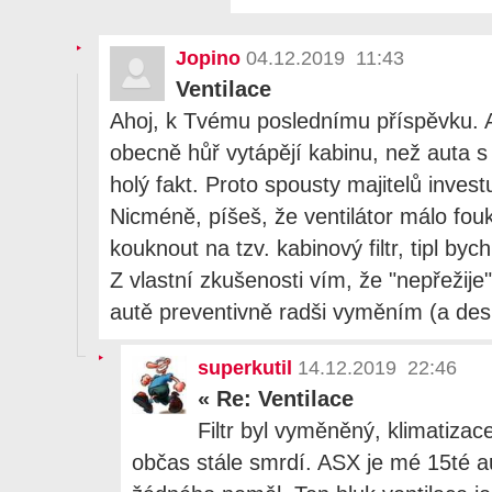
Jopino
04.12.2019 11:43
Ventilace
Ahoj, k Tvému poslednímu příspěvku. 
obecně hůř vytápějí kabinu, než auta s
holý fakt. Proto spousty majitelů invest
Nicméně, píšeš, že ventilátor málo fou
kouknout na tzv. kabinový filtr, tipl by
Z vlastní zkušenosti vím, že "nepřežije
autě preventivně radši vyměním (a desinf
superkutil
14.12.2019 22:46
«
Re: Ventilace
Filtr byl vyměněný, klimatizac
občas stále smrdí. ASX je mé 15té au