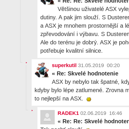
«
Re: Re: Skvelé hodnote
Většinou uživatelé ASX vylep
dutiny. A pak jim slouží. S Duster
a ASX je mnohem prostornější a l
zpřevodování i výbavu. S Dusterem 
Ale do terénu je dobrý. ASX je poh
potřebuje kvalitní silnice.
superkutil
31.05.2019 00:20
«
Re: Skvelé hodnotenie
ASX by nebylo tak špatné, kdy
kdyby bylo lépe zatlumené. Zrovna m
to nejlepší na ASX.
RADEK1
02.06.2019 16:46
«
Re: Re: Skvelé hodnote