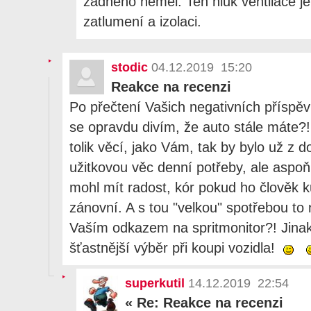
žádného neměl. Ten hluk ventilace je 
zatlumení a izolaci.
stodic
04.12.2019 15:20
Reakce na recenzi
Po přečtení Vašich negativních příspěv
se opravdu divím, že auto stále máte?!
tolik věcí, jako Vám, tak by bylo už z 
užitkovou věc denní potřeby, ale aspoň
mohl mít radost, kór pokud ho člověk k
zánovní. A s tou "velkou" spotřebou to
Vaším odkazem na spritmonitor?! Jinak 
šťastnější výběr při koupi vozidla!
superkutil
14.12.2019 22:54
«
Re: Reakce na recenzi