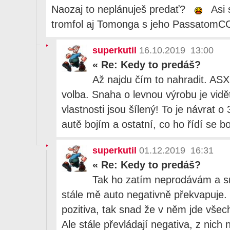
Naozaj to neplánuješ predať?
Asi 
tromfol aj Tomonga s jeho PassatomC
superkutil
16.10.2019 13:00
«
Re: Kedy to predáš?
Až najdu čím to nahradit. AS
volba. Snaha o levnou výrobu je vidět
vlastnosti jsou šílený! To je návrat o
autě bojím a ostatní, co ho řídí se boj
superkutil
01.12.2019 16:31
«
Re: Kedy to predáš?
Tak ho zatím neprodávám a sn
stále mě auto negativně překvapuje.
pozitiva, tak snad že v něm jde všec
Ale stále převládají negativa, z nic