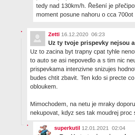
tedy nad 130km/h. Řešení je přečipo
moment posune nahoru o cca 700ot a
Zetti
16.12.2020 06:23
Uz ty tvoje prispevky nejsou 
Uz to zacina byt trapny cpat tyhle nen
to auto se asi nepovedlo a s tim nic neu
prispevkama intenzivne snizujes hodno
budes chtit zbavit. Ten kdo si precte 
obloukem.
Mimochodem, na netu je mraky doporu
nekupovat, kdyz ses tak moudrej proc s
superkutil
12.01.2021 02:04