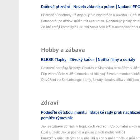
Daňové přiznání
Novela zákoníku práce
Nadace EP
Příhraniční obchody už nejsou jen o cigaretách a alkoholu. Češi do
Fotoaparát po dědovi může mít cenu auta. Rozhoduje jediný detail,
Že lidé chtějí kombíky? Luxusní Volva V90 leží v autosalonech s mi
Hobby a zábava
BLESK Tlapky
Divoký kačer
Netflix filmy a seriály
Cestovní horečka šlechty: Chuďas z Klatovska otrokářem v Jižn
Filip Vondrášek: V Jižní Americe si lidé plují životem mnohem lehčej
Osvěžení ve Schladmingu: Lamy, ferraty i koulovačka v létě jsou j
Zdraví
Podpořte dětskou imunitu
Babské rady proti nachlaze
pomůže rýmovník
Jak se zdravě zchladit v tropických vedrech: Co pomáhá a kdy už 
Úpal a úžeh: Jak je poznat a jak se z nich rychle vyléčit
Parazité v nás: Kterým se u nás líbí a kde v našem těle je můžeme