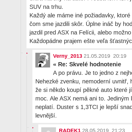
SUV na trhu.
Každý ale máme iné požiadavky, ktoré 
čom sme jazdili skôr. Úplne ináč by hod
jazdil pred ASX na Felícii, alebo možno
Každopádne prajem ešte veľa šťastný
Verny_2013
21.05.2019 20:19
«
Re: Skvelé hodnotenie
A po právu. Je to jedno z nejh
Nehezké zvenku, nemoderní uvnitř,
že si někdo koupí pěkné auto které j
moc. Ale ASX nemá ani to. Jediným l
neplatí. Duster s 1,3TCI je lepší sna
levnější.
RADEK1
28.05.2019 21:23