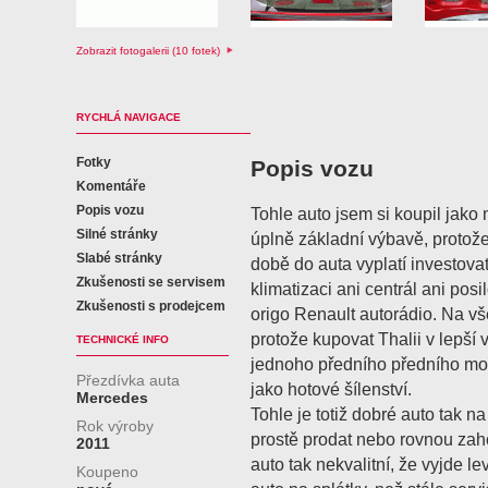
Zobrazit fotogalerii (10 fotek)
RYCHLÁ NAVIGACE
Fotky
Popis vozu
Komentáře
Popis vozu
Tohle auto jsem si koupil jako n
Silné stránky
úplně základní výbavě, protože
Slabé stránky
době do auta vyplatí investova
Zkušenosti se servisem
klimatizaci ani centrál ani posi
Zkušenosti s prodejcem
origo Renault autorádio. Na vš
protože kupovat Thalii v lepší
TECHNICKÉ INFO
jednoho předního předního mot
Přezdívka auta
jako hotové šílenství.
Mercedes
Tohle je totiž dobré auto tak n
Rok výroby
prostě prodat nebo rovnou zahod
2011
auto tak nekvalitní, že vyjde l
Koupeno