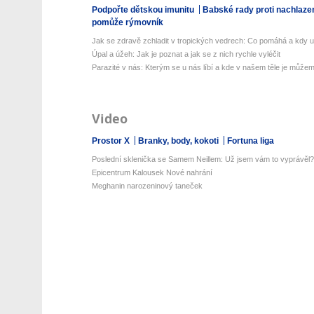
Podpořte dětskou imunitu
Babské rady proti nachlaze
pomůže rýmovník
Jak se zdravě zchladit v tropických vedrech: Co pomáhá a kdy už 
Úpal a úžeh: Jak je poznat a jak se z nich rychle vyléčit
Parazité v nás: Kterým se u nás líbí a kde v našem těle je můžeme
Video
Prostor X
Branky, body, kokoti
Fortuna liga
Poslední sklenička se Samem Neillem: Už jsem vám to vyprávěl?
Epicentrum Kalousek Nové nahrání
Meghanin narozeninový taneček