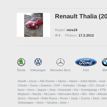
Renault Thalia (2
Majitel:
mira18
Přidáno:
17.2.2012
0
Škoda
Volkswagen
Mercedes-Benz
Ford
B
Abarth
Acura
Alfa Romeo
Alpina
Alpine
Aston Martin
Audi
Citroën
Dacia
Daewoo
DAF
Daihatsu
Dodge
DS
Ducati
Isuzu
Iveco
Jaguar
Jeep
Kawasaki
Kia
Koenigsegg
KTM
Maybach
Mazda
McLaren
Mercedes-Benz
MG
Mini
Mitsubi
Qoros
Renault
Rolls Royce
Rover
Saab
Scania
Seat
Set
Volkswagen
Volvo
Yamaha
Zetor