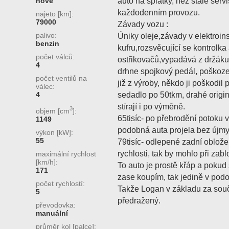
auto na splátky, než stále servis
nové
každodenním provozu.
najeto [km]:
79000
Závady vozu :
palivo:
Úniky oleje,závady v elektroi
benzin
kufru,rozsvěcující se kontrolk
počet válců:
ostřikovačů,vypadává z držáku
4
drhne spojkový pedál, poškoz
počet ventilů na
již z výroby, někdo ji poškodil
válec:
sedadlo po 50tkm, drahé origin
4
stírají i po výměně.
3
objem [cm
]:
65tisíc- po přebrodění potoku v
1149
podobná auta projela bez újmy
výkon [kW]:
55
79tisíc- odlepené zadní obložení
rychlosti, tak by mohlo při zabl
maximální rychlost
[km/h]:
To auto je prostě křáp a pokud
171
zase koupím, tak jedině v pod
počet rychlostí:
Takže Logan v základu za sou
5
předražený.
převodovka:
manuální
průměr kol [palce]: