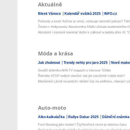
Aktuálně
Blesk Vánoce
Kalendář svátků 2025
INFO.cz
Podvody a tunel: Kočner je vinný, vyfasuje rekordní pokutu? Táhn
Česko v Hollywoodu: Absolventka FAMU získala studentského Os
Absolutní i srpnová maxima! Vedro k zalknutí a teplotu přes 41 °C 
Móda a krása
Jak zhubnout
Trendy nehty pro jaro 2025
Nové make-
Soutěž týdeníku AHA TV magazín o kávovar Tchibo
Řekněte STOP mdlým vlasům! Jak jim zaručeně vrátíte lesk?
Mariánské Lázně na podzim: ideální čas na wellness, relaxaci i z
Auto-moto
Alko-kalkulačka
Rallye Dakar 2025
Dálniční známka
Ford Mustang jako sedan? Čtyřdveřová verze je otázkou času
Proč mají auta hrdlo nádrže či nabíjecí zásuvku na různých stra