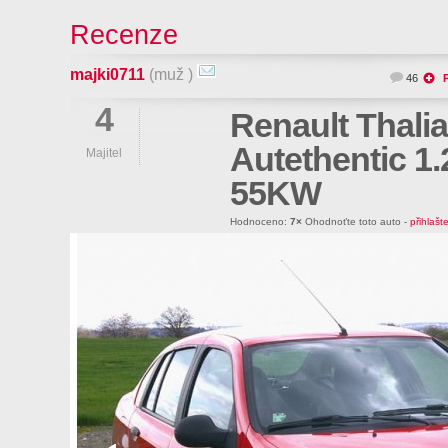
Recenze
majki0711
(muž )
46
4
Renault Thalia
Autethentic 1.
Majitel
55KW
Hodnoceno:
7×
Ohodnoťte toto auto -
přihlašt