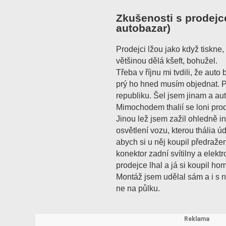
Zkušenosti s prodejc
autobazar)
Prodejci lžou jako když tiskne
většinou dělá kšeft, bohužel.
Třeba v říjnu mi tvdili, že auto
prý ho hned musím objednat. Pr
republiku. Šel jsem jinam a auto 
Mimochodem thalií se loni pro
Jinou lež jsem zažil ohledně i
osvětlení vozu, kterou thália ú
abych si u něj koupil předražen
konektor zadní svítilny a elekt
prodejce lhal a já si koupil h
Montáž jsem udělal sám a i s 
ne na půlku.