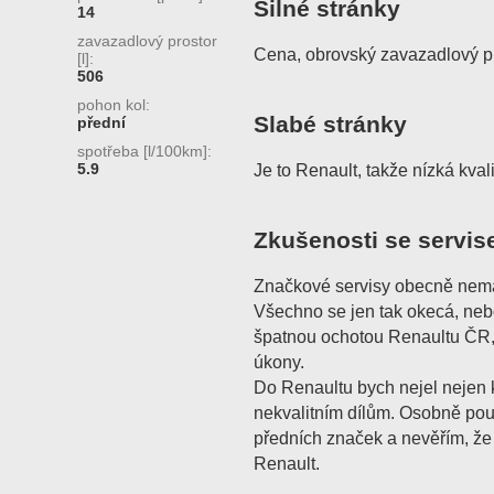
Silné stránky
14
zavazadlový prostor
Cena, obrovský zavazadlový pr
[l]:
506
pohon kol:
Slabé stránky
přední
spotřeba [l/100km]:
5.9
Je to Renault, takže nízká kvali
Zkušenosti se servis
Značkové servisy obecně nemaj
Všechno se jen tak okecá, nebo
špatnou ochotou Renaultu ČR, 
úkony.
Do Renaultu bych nejel nejen k
nekvalitním dílům. Osobně pou
předních značek a nevěřím, že 
Renault.