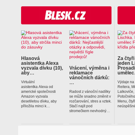
Hlasová
Za čtyři
asistentka Alexa
jeden L
vyzvala dívku (10),
Vrácení, výměna i
Prosadí
aby…
reklamace
uměle
vánočních dárků:
…
Virtuální
Výdaje na
asistentka Alexa od
Reitera, M
americké společnosti
Radost z vánoční nadílky
Lalkoviče
Amazon vyzvala
se může snadno změnit v
Potočného
desetiletou dívku, aby
rozčarování, stres a vztek.
Menu, čtyř
přiložila minci k…
Stačí najít pod
neúspěšné
stromečkem nevhodný…