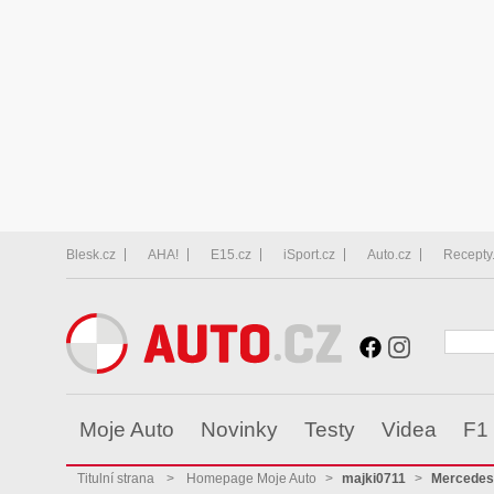
Blesk.cz
AHA!
E15.cz
iSport.cz
Auto.cz
Recepty
Moje Auto
Novinky
Testy
Videa
F1
Titulní strana
>
Homepage Moje Auto
>
majki0711
>
Mercedes