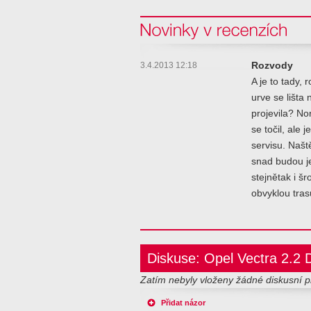
Novinky v recenzi
3.4.2013 12:18
Rozvody
A je to tady,
urve se lišta
projevila? No
se točil, ale 
servisu. Našt
snad budou je
stejnětak i šr
obvyklou tras
Diskuse: Opel Vectra 2.2 
Zatím nebyly vloženy žádné diskusní p
Přidat názor