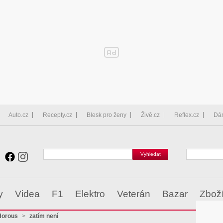
Auto.cz
Recepty.cz
Blesk pro ženy
Živě.cz
Reflex.cz
Dá
y
Videa
F1
Elektro
Veterán
Bazar
Zbož
Horous
>
zatím není