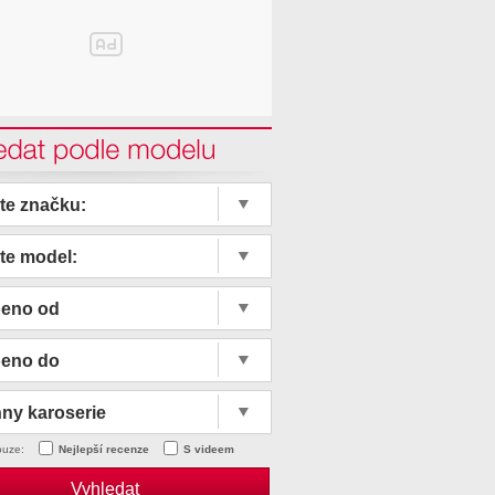
edat podle modelu
te značku:
te model:
beno od
beno do
ny karoserie
ouze:
Nejlepší recenze
S videem