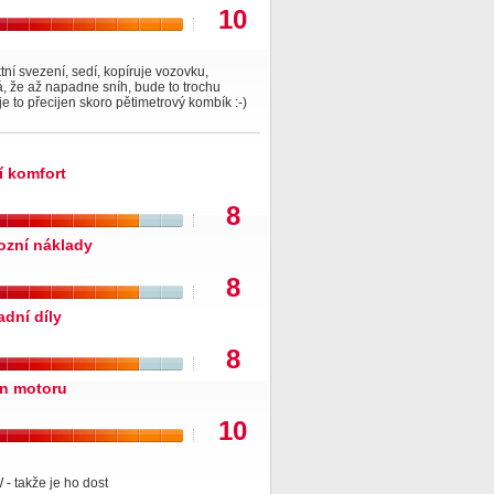
10
tní svezení, sedí, kopíruje vozovku,
, že až napadne sníh, bude to trochu
 je to přecijen skoro pětimetrový kombík :-)
í komfort
8
ozní náklady
8
adní díly
8
n motoru
10
- takže je ho dost