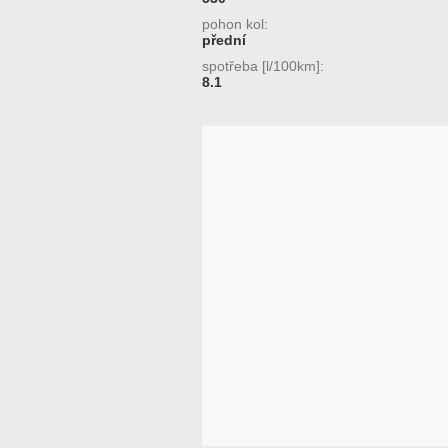
pohon kol:
přední
spotřeba [l/100km]:
8.1