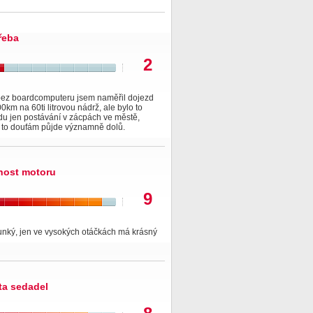
řeba
2
 bez boardcomputeru jsem naměřil dojezd
0km na 60ti litrovou nádrž, ale bylo to
du jen postávání v zácpách ve městě,
 to doufám půjde významně dolů.
nost motoru
9
unký, jen ve vysokých otáčkách má krásný
ita sedadel