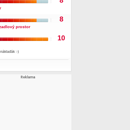
8
y
8
zadlový prostor
10
o náklaďák :-)