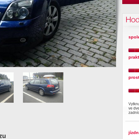
Hod
spol
prak
pros
Vytknu
ve dve
zadníc
jízdn
zu