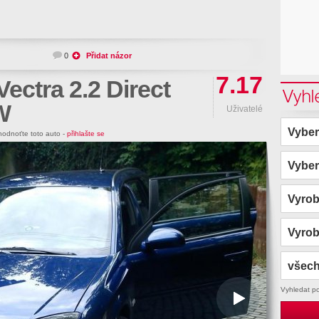
0
Přidat názor
7.17
Vectra 2.2 Direct
Vyhl
W
Uživatelé
Vyber
odnoťte toto auto -
přihlašte se
Vyber
Vyro
Vyro
všech
Vyhledat p