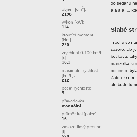
do sedanu ne
3
objem [cm
]:
a a a a .... k
2198
výkon [kW]:
114
Slabé st
kroutící moment
[Nm]:
Trochu se nám
220
sežere, ale j
zrychlení 0-100 km/h
béčková, tak
[s]:
10.1
manželka si n
maximální rychlost
minimum byla
[km/h]:
Zatím to nem
212
ale bude to n
počet rychlostí:
5
převodovka:
manuální
průměr kol [palce]:
16
zavazadlový prostor
[l]:
530