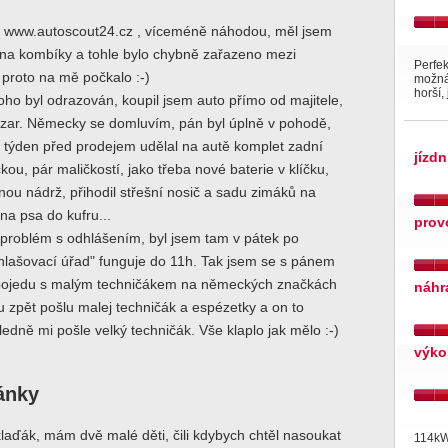
 www.autoscout24.cz , víceméně náhodou, měl jsem
r na kombíky a tohle bylo chybně zařazeno mezi
Perfek
proto na mě počkalo :-)
možná
horší,
oho byl odrazován, koupil jsem auto přímo od majitele,
zar. Německy se domluvím, pán byl úplně v pohodě,
, týden před prodejem udělal na autě komplet zadní
jízdn
kou, pár maličkostí, jako třeba nové baterie v klíčku,
nou nádrž, přihodil střešní nosič a sadu zimáků na
 na psa do kufru...
prov
 problém s odhlášením, byl jsem tam v pátek po
hlašovací úřad" funguje do 11h. Tak jsem se s pánem
 pojedu s malým techničákem na německých značkách
náhr
zpět pošlu malej techničák a espézetky a on to
ledně mi pošle velký techničák. Vše klaplo jak mělo :-)
výko
ránky
klaďák, mám dvě malé děti, čili kdybych chtěl nasoukat
114kW 