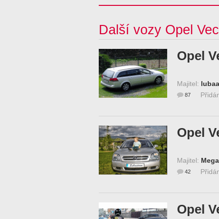
Další vozy Opel Vec
Opel V
Majitel:
luba
Přidá
87
Opel V
Majitel:
Mega
Přidá
42
Opel V