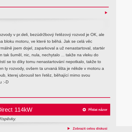
 rozvody v pr.deli, bezúdržbový řetězový rozvod je OK, ale
 na bloku motoru, ve které to běhá. Jak se celá věc
rmálně jsem dojel, zaparkoval a už nenastartoval, startér
jen tak šuměl, nic, nula, nechytalo ... takže na vleku do
ěstí se to díky tomu nenastartování nepotkalo, takže to
n ty rozvody, ovšem ta urvaná lišta je někde v motoru a
oub, kterej ubrousil ten řetěz, běhající mimo svou
u :-D
Direct 114kW
Přidat názor
říspěvky.
Zobrazit celou diskusi