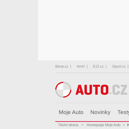
Blesk.cz
AHA!
E15.cz
iSport.cz
Moje Auto
Novinky
Test
Titulní strana
>
Homepage Moje Auto
>