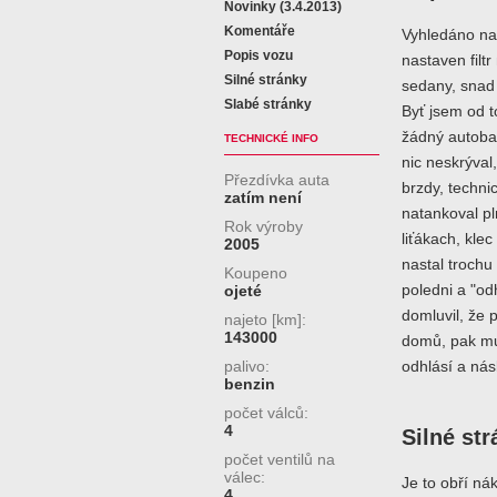
Novinky (3.4.2013)
Komentáře
Vyhledáno na
Popis vozu
nastaven filt
Silné stránky
sedany, snad 
Slabé stránky
Byť jsem od t
žádný autoba
TECHNICKÉ INFO
nic neskrýval
Přezdívka auta
brzdy, technic
zatím není
natankoval pl
Rok výroby
liťákach, klec
2005
nastal trochu
Koupeno
poledni a "od
ojeté
domluvil, že
najeto [km]:
143000
domů, pak mu 
palivo:
odhlásí a nás
benzin
počet válců:
4
Silné st
počet ventilů na
válec:
Je to obří ná
4