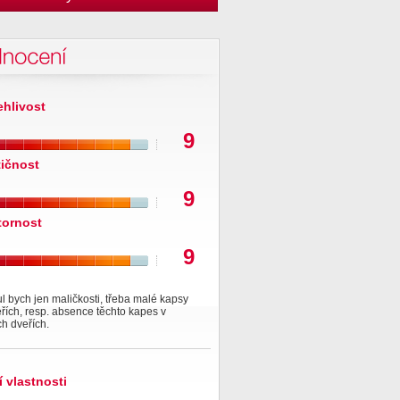
nocení
ehlivost
9
tičnost
9
tornost
9
l bych jen maličkosti, třeba malé kapsy
řích, resp. absence těchto kapes v
h dveřích.
í vlastnosti