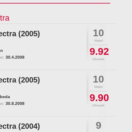
tra
10
ectra (2005)
Majitel
9.92
an
no:
30.4.2008
Uživatelé
10
ectra (2005)
Majitel
9.90
beda
no:
30.8.2008
Uživatelé
9
ectra (2004)