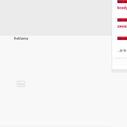
brzd
zava
...je t