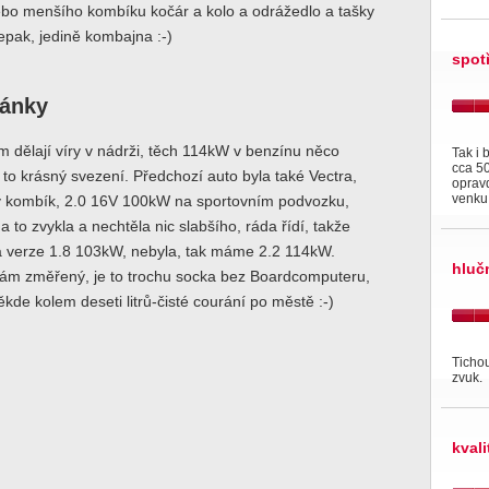
bo menšího kombíku kočár a kolo a odrážedlo a tašky
depak, jedině kombajna :-)
spot
ránky
 dělají víry v nádrži, těch 114kW v benzínu něco
Tak i
cca 50
e to krásný svezení. Předchozí auto byla také Vectra,
oprav
venku
y kombík, 2.0 16V 100kW na sportovním podvozku,
a to zvykla a nechtěla nic slabšího, ráda řídí, takže
 verze 1.8 103kW, nebyla, tak máme 2.2 114kW.
hluč
ám změřený, je to trochu socka bez Boardcomputeru,
ěkde kolem deseti litrů-čisté courání po městě :-)
Ticho
zvuk.
kval