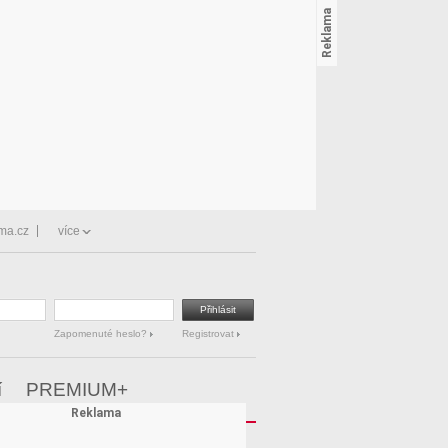
ma.cz
více
Zapomenuté heslo?
Registrovat
í
PREMIUM+