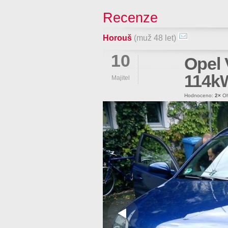
Recenze
Horouš
(muž 48 let)
10
Opel 
114k
Majitel
Hodnoceno:
2×
Oh