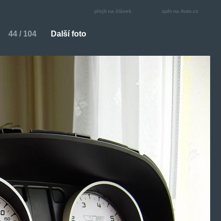
přejít na článek
zpět na Auto.cz
44 / 104
Další foto