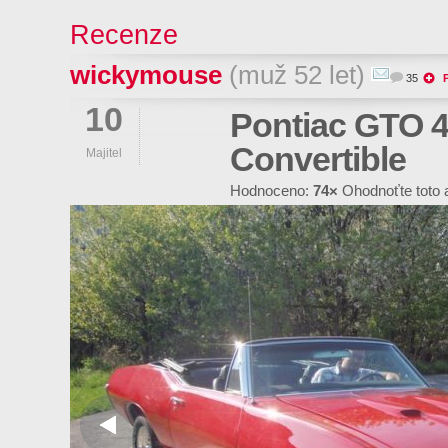
Recenze
wickymouse
(muž 52 let)
35
10
Pontiac GTO 
Convertible
Majitel
Hodnoceno:
74×
Ohodnoťte toto 