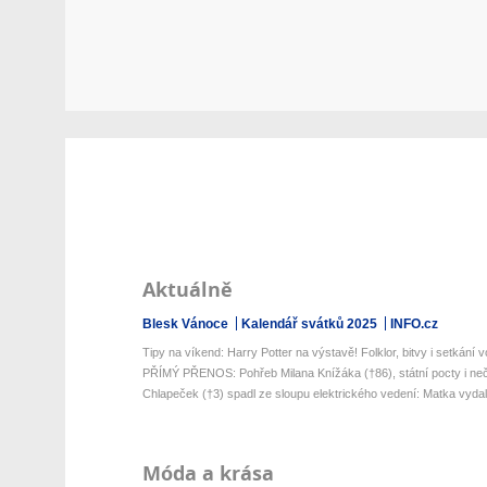
Aktuálně
Blesk Vánoce
Kalendář svátků 2025
INFO.cz
Tipy na víkend: Harry Potter na výstavě! Folklor, bitvy i setkání v
PŘÍMÝ PŘENOS: Pohřeb Milana Knížáka (†86), státní pocty i neč
Chlapeček (†3) spadl ze sloupu elektrického vedení: Matka vydal
Móda a krása