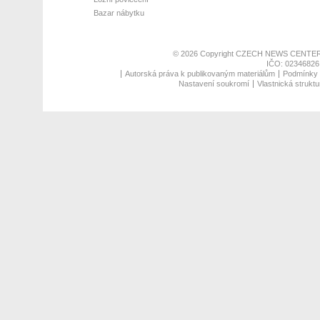
Bazar nábytku
© 2026 Copyright
CZECH NEWS CENTER
IČO: 02346826,
Autorská práva k publikovaným materiálům
Podmínky p
Nastavení soukromí
Vlastnická struktu