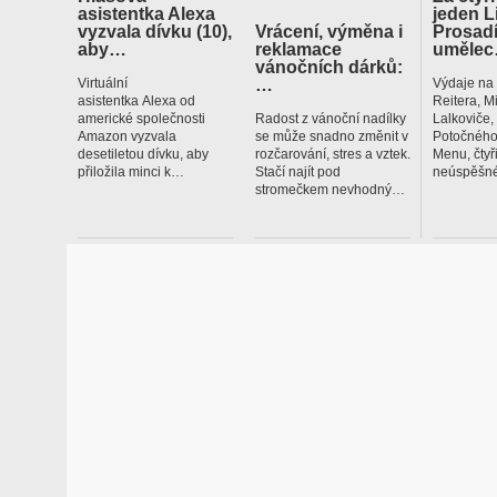
asistentka Alexa
jeden L
vyzvala dívku (10),
Vrácení, výměna i
Prosadí
aby…
reklamace
uměle
vánočních dárků:
…
Virtuální
Výdaje na
asistentka Alexa od
Reitera, M
americké společnosti
Radost z vánoční nadílky
Lalkoviče
Amazon vyzvala
se může snadno změnit v
Potočného
desetiletou dívku, aby
rozčarování, stres a vztek.
Menu, čtyř
přiložila minci k…
Stačí najít pod
neúspěšné
stromečkem nevhodný…