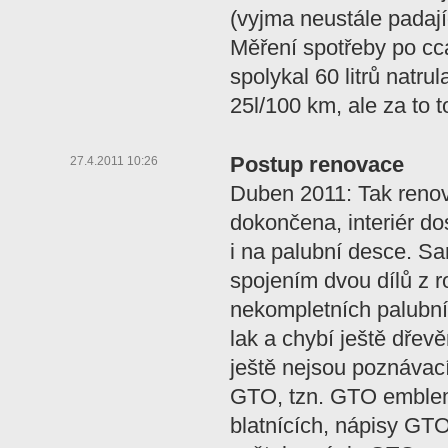
(vyjma neustále padají
Měření spotřeby po cc
spolykal 60 litrů natru
25l/100 km, ale za to to
Postup renovace
27.4.2011 10:26
Duben 2011: Tak renov
dokončena, interiér d
i na palubní desce. S
spojením dvou dílů z r
nekompletních palubní
lak a chybí ještě dřev
ještě nejsou poznávací
GTO, tzn. GTO emble
blatnících, nápisy GT