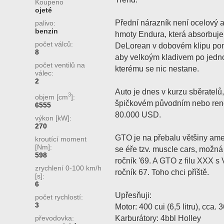
Koupeno
ojeté
Přední nárazník není ocelový a
palivo:
benzin
hmoty Endura, která absorbuje
počet válců:
DeLorean v dobovém klipu pon
8
aby velkoým kladivem po jedn
počet ventilů na
kterému se nic nestane.
válec:
2
Auto je dnes v kurzu sběratelů,
3
objem [cm
]:
špičkovém původním nebo reno
6555
80.000 USD.
výkon [kW]:
270
GTO je na přebalu většiny amer
kroutící moment
[Nm]:
se éře tzv. muscle cars, možná 
598
ročník '69. A GTO z filu XXX 
zrychlení 0-100 km/h
ročník 67. Toho chci příště.
[s]:
6
Upřesňuji:
počet rychlostí:
3
Motor: 400 cui (6,5 litru), cca.
Karburátory: 4bbl Holley
převodovka: