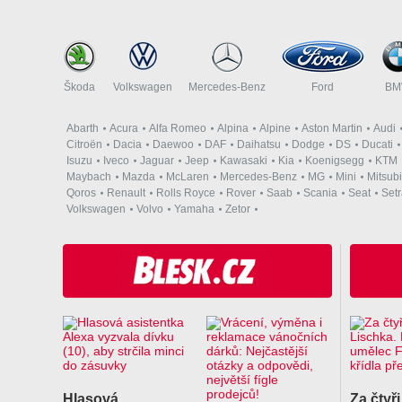
Škoda
Volkswagen
Mercedes-Benz
Ford
B
Abarth
Acura
Alfa Romeo
Alpina
Alpine
Aston Martin
Audi
Citroën
Dacia
Daewoo
DAF
Daihatsu
Dodge
DS
Ducati
Isuzu
Iveco
Jaguar
Jeep
Kawasaki
Kia
Koenigsegg
KTM
Maybach
Mazda
McLaren
Mercedes-Benz
MG
Mini
Mitsubi
Qoros
Renault
Rolls Royce
Rover
Saab
Scania
Seat
Set
Volkswagen
Volvo
Yamaha
Zetor
Hlasová
Za čtyři