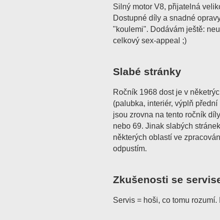
Silný motor V8, přijatelná veli
Dostupné díly a snadné opravy.
"koulemi". Dodávám ještě: neuv
celkový sex-appeal ;)
Slabé stránky
Ročník 1968 dost je v něketrýc
(palubka, interiér, výplň přední
jsou zrovna na tento ročník dí
nebo 69. Jinak slabých stráne
některých oblastí ve zpracován
odpustím.
Zkušenosti se servis
Servis = hoši, co tomu rozumí.