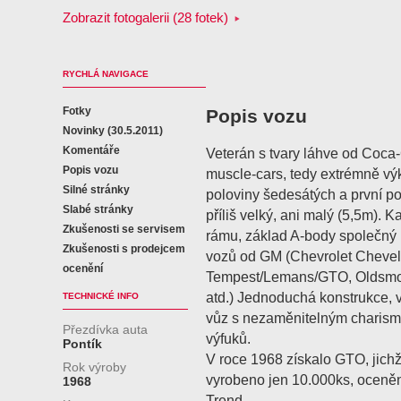
Zobrazit fotogalerii (28 fotek)
RYCHLÁ NAVIGACE
Fotky
Popis vozu
Novinky (30.5.2011)
Komentáře
Veterán s tvary láhve od Coca
Popis vozu
muscle-cars, tedy extrémně v
Silné stránky
poloviny šedesátých a první p
Slabé stránky
příliš velký, ani malý (5,5m). 
Zkušenosti se servisem
rámu, základ A-body společný 
Zkušenosti s prodejcem
vozů od GM (Chevrolet Chevel
ocenění
Tempest/Lemans/GTO, Oldsmob
atd.) Jednoduchá konstrukce, v
TECHNICKÉ INFO
vůz s nezaměnitelným charism
Přezdívka auta
výfuků.
Pontík
V roce 1968 získalo GTO, jichž
Rok výroby
vyrobeno jen 10.000ks, oceně
1968
Trend.