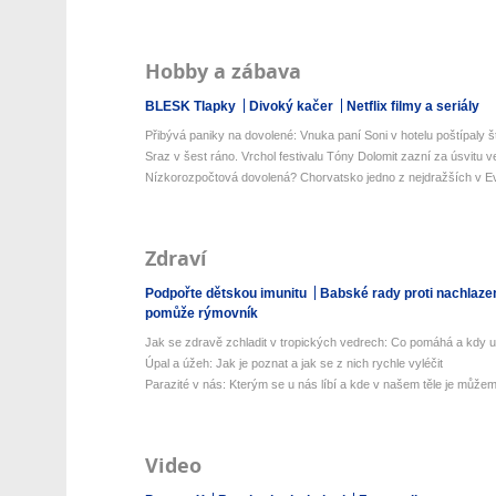
Hobby a zábava
BLESK Tlapky
Divoký kačer
Netflix filmy a seriály
Přibývá paniky na dovolené: Vnuka paní Soni v hotelu poštípaly št
Sraz v šest ráno. Vrchol festivalu Tóny Dolomit zazní za úsvitu ve
Nízkorozpočtová dovolená? Chorvatsko jedno z nejdražších v Ev
Zdraví
Podpořte dětskou imunitu
Babské rady proti nachlaze
pomůže rýmovník
Jak se zdravě zchladit v tropických vedrech: Co pomáhá a kdy už 
Úpal a úžeh: Jak je poznat a jak se z nich rychle vyléčit
Parazité v nás: Kterým se u nás líbí a kde v našem těle je můžeme
Video