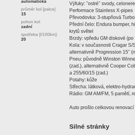
automatická
Výfuky: "ostré" svody, celone
průměr kol [palce]:
Performace Stainless X-pipes
15
Převodovka: 3-stupňová Turbo 
pohon kol:
Přední čelo: Endura bumper, h
zadní
krytů světel
spotřeba [l/100km]:
Brzdy: vpředu GM diskové (po
20
Kola: v současnosti Cragar S/
alternativně Progression 15" (
Pneu: původně Winston Winner 
(zad.), alternativně Cooper Co
a 255/60/15 (zad.)
Potahy: kůže
Střecha: látková, elektro-hydra
Rádio: GM AM/FM, 5 pamětí, r
Auto prošlo celkovou renovací 
Silné stránky