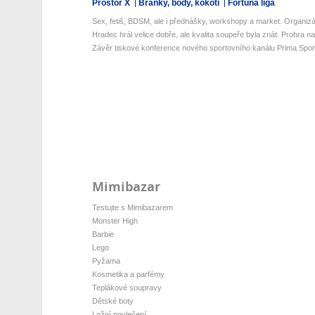
Prostor X
Branky, body, kokoti
Fortuna liga
Sex, fetiš, BDSM, ale i přednášky, workshopy a market. Organizát
Hradec hrál velice dobře, ale kvalita soupeře byla znát. Prohra na 
Závěr tiskové konference nového sportovního kanálu Prima Spor
Mimibazar
Testujte s Mimibazarem
Monster High
Barbie
Lego
Pyžama
Kosmetika a parfémy
Teplákové soupravy
Dětské boty
Ložní povlečení