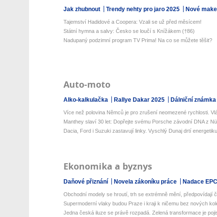
Jak zhubnout
Trendy nehty pro jaro 2025
Nové make-
Tajemství Hadidové a Coopera: Vzali se už před měsícem!
Státní hymna a salvy: Česko se loučí s Knížákem (†86)
Nadupaný podzimní program TV Prima! Na co se můžete těšit?
Auto-moto
Alko-kalkulačka
Rallye Dakar 2025
Dálniční známka
Více než polovina Němců je pro zrušení neomezené rychlosti. Vlád
Manthey slaví 30 let: Dopřejte svému Porsche závodní DNA z Nür
Dacia, Ford i Suzuki zastavují linky. Vyschlý Dunaj drtí energetiku
Ekonomika a byznys
Daňové přiznání
Novela zákoníku práce
Nadace EP
Obchodní modely se hroutí, trh se extrémně mění, předpovídají če
Supermoderní vlaky budou Praze i kraji k ničemu bez nových kolejí
Jedna česká iluze se právě rozpadá. Zelená transformace je pojis