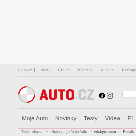
Blesk.cz
AHA!
E15.cz
iSport.cz
Auto.cz
Recepty
Moje Auto
Novinky
Testy
Videa
F1
Titulní strana
>
Homepage Moje Auto
>
wickymouse
>
Pontík