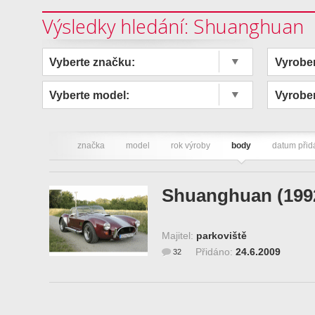
Výsledky hledání: Shuanghuan
Vyberte značku:
Vyrobe
Vyberte model:
Vyrobe
značka
model
rok výroby
body
datum přid
Shuanghuan (199
Majitel:
parkoviště
Přidáno:
24.6.2009
32