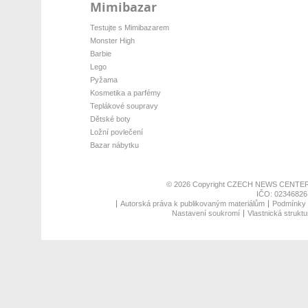
Mimibazar
Testujte s Mimibazarem
Monster High
Barbie
Lego
Pyžama
Kosmetika a parfémy
Teplákové soupravy
Dětské boty
Ložní povlečení
Bazar nábytku
© 2026 Copyright
CZECH NEWS CENTER
IČO: 02346826,
Autorská práva k publikovaným materiálům
Podmínky p
Nastavení soukromí
Vlastnická struktu