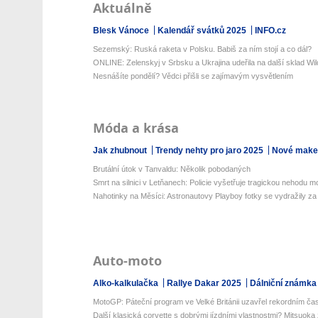
Aktuálně
Blesk Vánoce
Kalendář svátků 2025
INFO.cz
Sezemský: Ruská raketa v Polsku. Babiš za ním stojí a co dál?
ONLINE: Zelenskyj v Srbsku a Ukrajina udeřila na další sklad Wild
Nesnášíte pondělí? Vědci přišli se zajímavým vysvětlením
Móda a krása
Jak zhubnout
Trendy nehty pro jaro 2025
Nové make-
Brutální útok v Tanvaldu: Několik pobodaných
Smrt na silnici v Letňanech: Policie vyšetřuje tragickou nehodu mo
Nahotinky na Měsíci: Astronautovy Playboy fotky se vydražily za m
Auto-moto
Alko-kalkulačka
Rallye Dakar 2025
Dálniční známka
MotoGP: Páteční program ve Velké Británii uzavřel rekordním ča
Další klasická corvette s dobrými jízdními vlastnostmi? Mitsuoka 