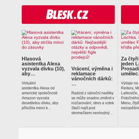
Hlasová
Za čtyři
asistentka Alexa
jeden L
vyzvala dívku (10),
Vrácení, výměna i
Prosadí
aby…
reklamace
uměle
vánočních dárků:
…
Virtuální
Výdaje na
asistentka Alexa od
Reitera, M
americké společnosti
Radost z vánoční nadílky
Lalkoviče
Amazon vyzvala
se může snadno změnit v
Potočného
desetiletou dívku, aby
rozčarování, stres a vztek.
Menu, čtyř
přiložila minci k…
Stačí najít pod
neúspěšné
stromečkem nevhodný…