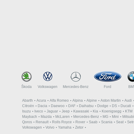
Škoda
Volkswagen
Mercedes-Benz
Ford
B
Abarth
Acura
Alfa Romeo
Alpina
Alpine
Aston Martin
Audi
Citroën
Dacia
Daewoo
DAF
Daihatsu
Dodge
DS
Ducati
Isuzu
Iveco
Jaguar
Jeep
Kawasaki
Kia
Koenigsegg
KTM
Maybach
Mazda
McLaren
Mercedes-Benz
MG
Mini
Mitsubi
Qoros
Renault
Rolls Royce
Rover
Saab
Scania
Seat
Set
Volkswagen
Volvo
Yamaha
Zetor