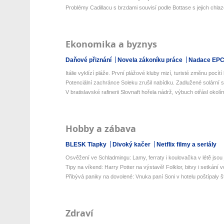
Problémy Cadillacu s brzdami souvisí podle Bottase s jejich chla
Ekonomika a byznys
Daňové přiznání
Novela zákoníku práce
Nadace EP
Itálie vyklízí pláže. První plážové kluby mizí, turisté změnu pocítí 
Potenciální zachránce Soleku zrušil nabídku. Zadlužené solární s
V bratislavské rafinerii Slovnaft hořela nádrž, výbuch otřásl okolí
Hobby a zábava
BLESK Tlapky
Divoký kačer
Netflix filmy a seriály
Osvěžení ve Schladmingu: Lamy, ferraty i koulovačka v létě jsou j
Tipy na víkend: Harry Potter na výstavě! Folklor, bitvy i setkání v
Přibývá paniky na dovolené: Vnuka paní Soni v hotelu poštípaly št
Zdraví