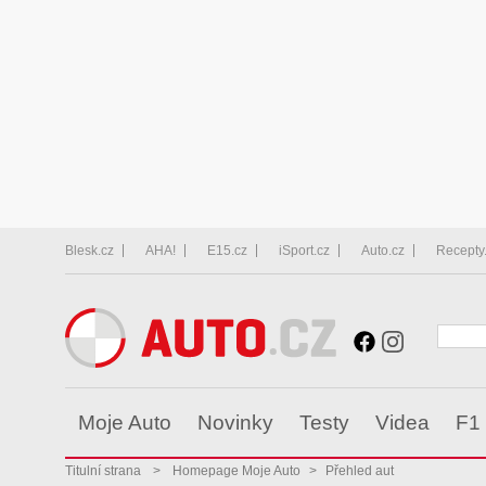
Blesk.cz
AHA!
E15.cz
iSport.cz
Auto.cz
Recepty
Moje Auto
Novinky
Testy
Videa
F1
Titulní strana
>
Homepage Moje Auto
>
Přehled aut