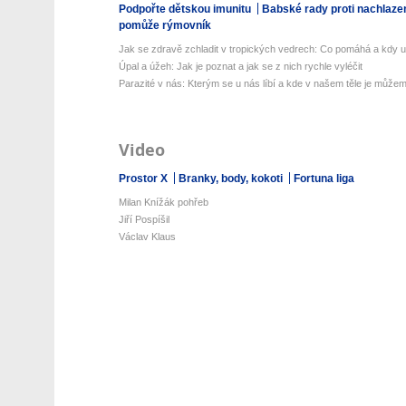
Podpořte dětskou imunitu
Babské rady proti nachlaze
pomůže rýmovník
Jak se zdravě zchladit v tropických vedrech: Co pomáhá a kdy už 
Úpal a úžeh: Jak je poznat a jak se z nich rychle vyléčit
Parazité v nás: Kterým se u nás líbí a kde v našem těle je můžeme
Video
Prostor X
Branky, body, kokoti
Fortuna liga
Milan Knížák pohřeb
Jiří Pospíšil
Václav Klaus