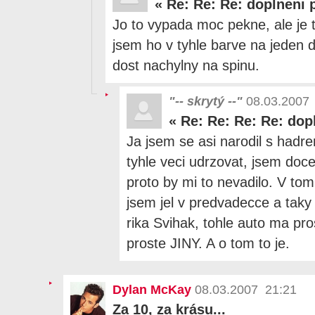
«
Re: Re: Re: doplneni 
Jo to vypada moc pekne, ale je t
jsem ho v tyhle barve na jeden d
dost nachylny na spinu.
"-- skrytý --"
08.03.2007
«
Re: Re: Re: Re: dop
Ja jsem se asi narodil s hadr
tyhle veci udrzovat, jsem doce
proto by mi to nevadilo. V tom
jsem jel v predvadecce a taky
rika Svihak, tohle auto ma pro
proste JINY. A o tom to je.
Dylan McKay
08.03.2007 21:21
Za 10, za krásu...