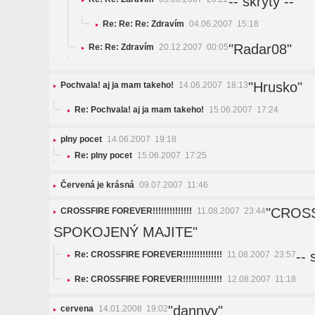
-- skrytý --
Re: Re: Re: Zdravím
04.06.2007 15:18
"Radar08"
Re: Re: Zdravím
20.12.2007 00:05
"Hrusko"
Pochvala! aj ja mam takeho!
14.06.2007 18:13
Re: Pochvala! aj ja mam takeho!
15.06.2007 17:24
plny pocet
14.06.2007 19:18
Re: plny pocet
15.06.2007 17:25
Červená je krásná
09.07.2007 11:46
"CROS
CROSSFIRE FOREVER!!!!!!!!!!!!!!
11.08.2007 23:44
SPOKOJENÝ MAJITE"
-- 
Re: CROSSFIRE FOREVER!!!!!!!!!!!!!!
11.08.2007 23:57
Re: CROSSFIRE FOREVER!!!!!!!!!!!!!!
12.08.2007 11:18
"dannyy"
cervena
14.01.2008 19:02