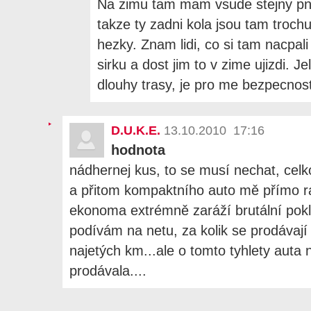
Na zimu tam mam vsude stejny pne
takze ty zadni kola jsou tam troc
hezky. Znam lidi, co si tam nacpali
sirku a dost jim to v zime ujizdi. J
dlouhy trasy, je pro me bezpecnost
D.U.K.E.
13.10.2010 17:16
hodnota
nádhernej kus, to se musí nechat, celk
a přitom kompaktního auto mě přímo ra
ekonoma extrémně zaráží brutální pokl
podívám na netu, za kolik se prodávají
najetých km...ale o tomto tyhlety auta 
prodávala....