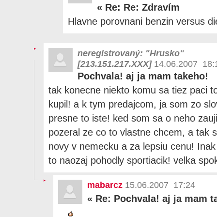
«
Re: Re: Zdravím
Hlavne porovnani benzin versus die
neregistrovaný: "Hrusko"
[213.151.217.XXX]
14.06.2007 18:
Pochvala! aj ja mam takeho!
tak konecne niekto komu sa tiez paci to
kupil! a k tym predajcom, ja som zo slo
presne to iste! ked som sa o neho zau
pozeral ze co to vlastne chcem, a tak 
novy v nemecku a za lepsiu cenu! Inak
to naozaj pohodly sportiacik! velka spo
mabarcz
15.06.2007 17:24
«
Re: Pochvala! aj ja mam t