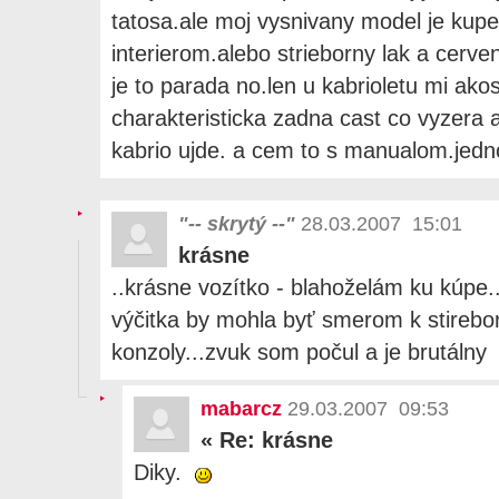
tatosa.ale moj vysnivany model je kupe
interierom.alebo strieborny lak a cerven
je to parada no.len u kabrioletu mi ako
charakteristicka zadna cast co vyzera a
kabrio ujde. a cem to s manualom.je
"-- skrytý --"
28.03.2007 15:01
krásne
..krásne vozítko - blahoželám ku kúpe..
výčitka by mohla byť smerom k stirebor
konzoly...zvuk som počul a je brutálny
mabarcz
29.03.2007 09:53
«
Re: krásne
Diky.