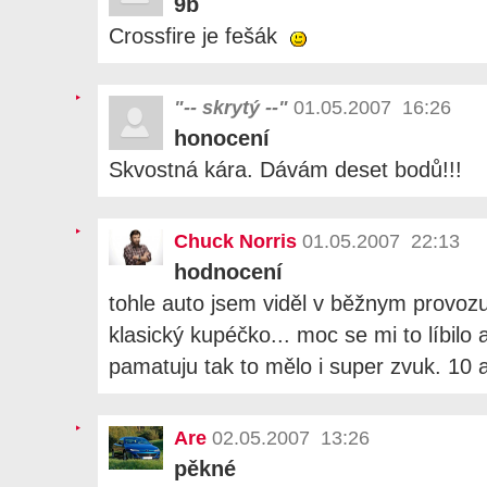
9b
Crossfire je fešák
"-- skrytý --"
01.05.2007 16:26
honocení
Skvostná kára. Dávám deset bodů!!!
Chuck Norris
01.05.2007 22:13
hodnocení
tohle auto jsem viděl v běžnym provozu
klasický kupéčko... moc se mi to líbilo a l
pamatuju tak to mělo i super zvuk. 10 
Are
02.05.2007 13:26
pěkné