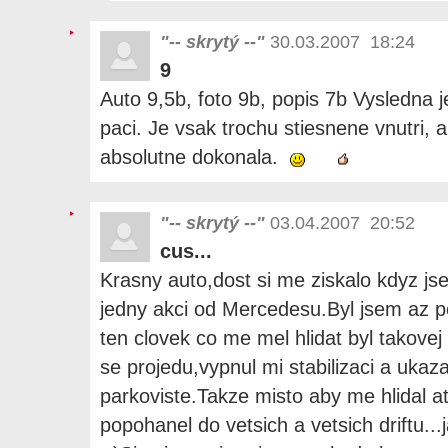
"-- skrytý --"
30.03.2007 18:24
9
Auto 9,5b, foto 9b, popis 7b Vysledna j
paci. Je vsak trochu stiesnene vnutri, a
absolutne dokonala.
"-- skrytý --"
03.04.2007 20:52
cus...
Krasny auto,dost si me ziskalo kdyz j
jedny akci od Mercedesu.Byl jsem az po
ten clovek co me mel hlidat byl takovej 
se projedu,vypnul mi stabilizaci a ukaz
parkoviste.Takze misto aby me hlidal at
popohanel do vetsich a vetsich driftu...