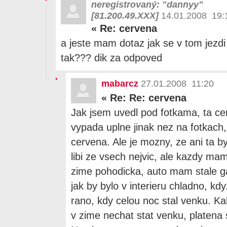
neregistrovaný: "dannyy"
[81.200.49.XXX]
14.01.2008 19:
«
Re: cervena
a jeste mam dotaz jak se v tom jezdi
tak??? dik za odpoved
mabarcz
27.01.2008 11:20
«
Re: Re: cervena
Jak jsem uvedl pod fotkama, ta ce
vypada uplne jinak nez na fotkach, 
cervena. Ale je mozny, ze ani ta by 
libi ze vsech nejvic, ale kazdy ma
zime pohodicka, auto mam stale g
jak by bylo v interieru chladno, kd
rano, kdy celou noc stal venku. Ka
v zime nechat stat venku, platena