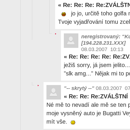
«
Re: Re: Re: Re:ZVÁLŠT
jo jo, určitě toho golf
Tvoje vyjadřování tomu zc
neregistrovaný: "K
[194.228.231.XXX]
08.03.2007 10:13
«
Re: Re: Re: Re: Re:Z
ježiš sorry, já jsem jelito.
"slk amg..." Nějak mi to 
"-- skrytý --"
08.03.2007 07
«
Re: Re: Re:ZVÁLŠTNÍ
Né mě to nevadí ale mě se ten p
moje vysněný auto je Bugatti V
mít vše.