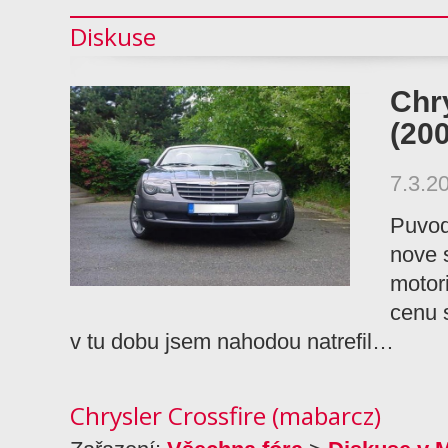
Diskuse
Chr
(20
7.3.2
Puvodn
nove s
motor
cenu s
v tu dobu jsem nahodou natrefil…
Chrysler Crossfire (mabarcz)