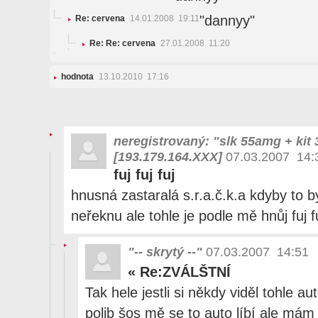
"dannyy"
Re: cervena
14.01.2008 19:11
Re: Re: cervena
27.01.2008 11:20
hodnota
13.10.2010 17:16
neregistrovaný: "slk 55amg + kit
[193.179.164.XXX]
07.03.2007 14:
fuj fuj fuj
hnusná zastaralá s.r.a.č.k.a kdyby to by
neřeknu ale tohle je podle mě hnůj fuj fu
"-- skrytý --"
07.03.2007 14:51
«
Re:ZVÁLŠTNÍ
Tak hele jestli si někdy viděl tohle au
polib šos mě se to auto líbí ale mám t