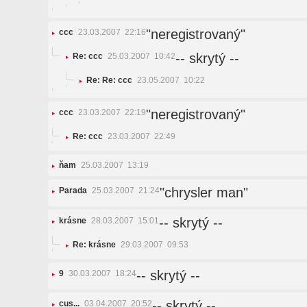
"neregistrovaný"
ccc
23.03.2007 22:16
-- skrytý --
Re: ccc
25.03.2007 10:42
Re: Re: ccc
23.05.2007 10:22
"neregistrovaný"
ccc
23.03.2007 22:19
Re: ccc
23.03.2007 22:49
ňam
25.03.2007 13:19
"chrysler man"
Parada
25.03.2007 21:24
-- skrytý --
krásne
28.03.2007 15:01
Re: krásne
29.03.2007 09:53
-- skrytý --
9
30.03.2007 18:24
-- skrytý --
cus...
03.04.2007 20:52