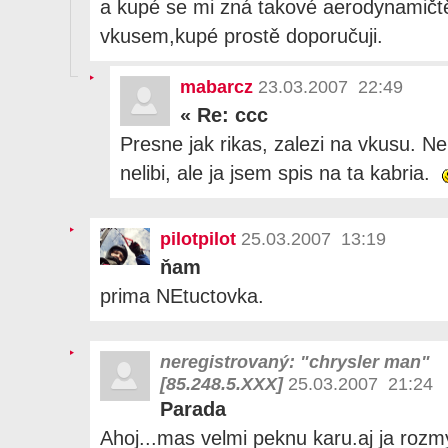
a kupé se mi zná takové aerodynamičtěj
vkusem,kupé prostě doporučuji.
mabarcz
23.03.2007 22:49
«
Re: ccc
Presne jak rikas, zalezi na vkusu. N
nelibi, ale ja jsem spis na ta kabria.
pilotpilot
25.03.2007 13:19
ňam
prima NEtuctovka.
neregistrovaný: "chrysler man"
[85.248.5.XXX]
25.03.2007 21:24
Parada
Ahoj...mas velmi peknu karu.aj ja roz