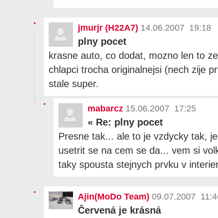
jmurjr (H22A7)
14.06.2007 19:18
plny pocet
krasne auto, co dodat, mozno len to ze 
chlapci trocha originalnejsi (nech zije prv
stale super.
mabarcz
15.06.2007 17:25
«
Re: plny pocet
Presne tak... ale to je vzdycky tak, 
usetrit se na cem se da... vem si vo
taky spousta stejnych prvku v interie
Ajin(MoDo Team)
09.07.2007 11:4
Červená je krásná