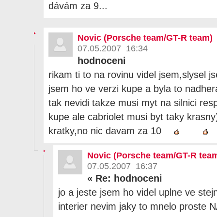
dávám za 9...
Novic (Porsche team/GT-R team)
07.05.2007 16:34
hodnoceni
rikam ti to na rovinu videl jsem,slysel
jsem ho ve verzi kupe a byla to nadhera
tak nevidi takze musi myt na silnici res
kupe ale cabriolet musi byt taky krasny)
kratky,no nic davam za 10
Novic (Porsche team/GT-R tea
07.05.2007 16:37
«
Re: hodnoceni
jo a jeste jsem ho videl uplne ve stej
interier nevim jaky to mnelo prost