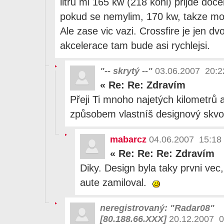
litru mi 165 kw (218 koni) prijde d
pokud se nemylim, 170 kw, takze motor
Ale zase vic vazi. Crossfire je jen dv
akcelerace tam bude asi rychlejsi.
"-- skrytý --"
03.06.2007 20:2
«
Re: Re: Zdravím
Přeji Ti mnoho najetých kilometrů 
způsobem vlastníš designový skvo
mabarcz
04.06.2007 15:18
«
Re: Re: Re: Zdravím
Diky. Design byla taky prvni vec
aute zamiloval.
neregistrovaný: "Radar08"
[80.188.66.XXX]
20.12.2007 0