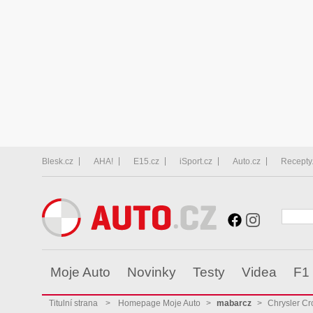
Blesk.cz
AHA!
E15.cz
iSport.cz
Auto.cz
Recepty
Moje Auto
Novinky
Testy
Videa
F1
Titulní strana
>
Homepage Moje Auto
>
mabarcz
>
Chrysler Cr