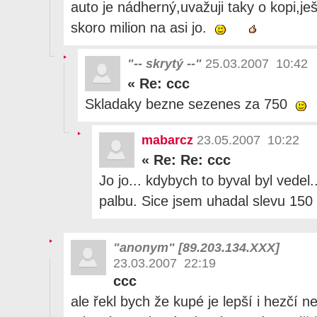
auto je nádherný,uvažuji taky o kopi,j
skoro milion na asi jo.
"-- skrytý --"
25.03.2007 10:42
«
Re: ccc
Skladaky bezne sezenes za 750
mabarcz
23.05.2007 10:22
«
Re: Re: ccc
Jo jo... kdybych to byval byl vedel..
palbu. Sice jsem uhadal slevu 150 ti
"anonym" [89.203.134.XXX]
23.03.2007 22:19
ccc
ale řekl bych že kupé je lepší i hezčí n