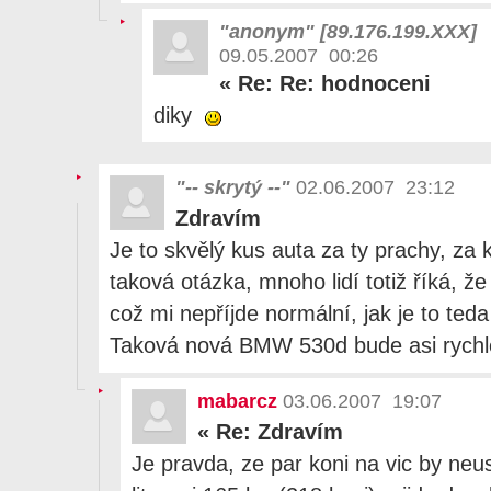
"anonym" [89.176.199.XXX]
09.05.2007 00:26
«
Re: Re: hodnoceni
diky
"-- skrytý --"
02.06.2007 23:12
Zdravím
Je to skvělý kus auta za ty prachy, za k
taková otázka, mnoho lidí totiž říká, že
což mi nepříjde normální, jak je to ted
Taková nová BMW 530d bude asi rychle
mabarcz
03.06.2007 19:07
«
Re: Zdravím
Je pravda, ze par koni na vic by neu