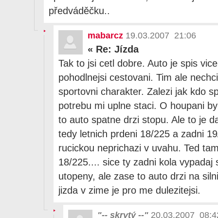
předváděčku..
mabarcz
19.03.2007 21:06
«
Re: Jízda
Tak to jsi cetl dobre. Auto je spis vic
pohodlnejsi cestovani. Tim ale nechci
sportovni charakter. Zalezi jak kdo sp
potrebu mi uplne staci. O houpani by
to auto spatne drzi stopu. Ale to je
tedy letnich prdeni 18/225 a zadni 1
rucickou neprichazi v uvahu. Ted ta
18/225.... sice ty zadni kola vypadaj
utopeny, ale zase to auto drzi na siln
jizda v zime je pro me dulezitejsi.
"-- skrytý --"
20.03.2007 08:4