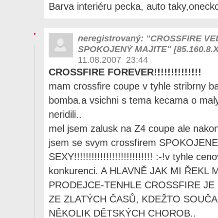
Barva interiéru pecka, auto taky,oneck
neregistrovaný: "CROSSFIRE VE
SPOKOJENÝ MAJITE" [85.160.8.
11.08.2007 23:44
CROSSFIRE FOREVER!!!!!!!!!!!!!!
mam crossfire coupe v tyhle stribrny b
bomba.a vsichni s tema kecama o maly
neridili..
mel jsem zalusk na Z4 coupe ale nakon
jsem se svym crossfirem SPOKOJENE
SEXY!!!!!!!!!!!!!!!!!!!!!!!!!!! :-!v tyhle c
konkurenci. A HLAVNĚ JAK MI ŘEK
PRODEJCE-TENHLE CROSSFIRE JE 
ZE ZLATÝCH ČASŮ, KDEŽTO SOUČ
NĚKOLIK DĚTSKÝCH CHOROB..