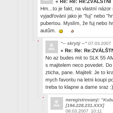
«
Re: Re: Re:ZVÁLŠTNÍ
Hm...to je fakt, na vlastní názo
vyjadřování jako je "fuj" nebo "h
pubertou. Myslím, že fuj nebo h
autům.
"-- skrytý --"
07.03.2007
«
Re: Re: Re:ZVÁLŠT
No az budes mit to SLK 55 AM
s majitelem neco povedet. Do 
zticha, pane. Majiteli: Je to k
mych favoritu na letni koupi p
treba to klapne a dame sraz :
neregistrovaný: "Kub
[194.228.231.XXX]
08.03.2007 10:11