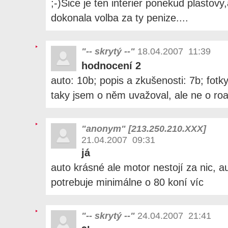
;-)Sice je ten interier ponekud plastovy,
dokonala volba za ty penize....
"-- skrytý --"
18.04.2007 11:39
hodnocení 2
auto: 10b; popis a zkušenosti: 7b; fotk
taky jsem o něm uvažoval, ale ne o ro
"anonym" [213.250.210.XXX]
21.04.2007 09:31
já
auto krásné ale motor nestojí za nic, 
potrebuje minimálne o 80 koní víc
"-- skrytý --"
24.04.2007 21:41