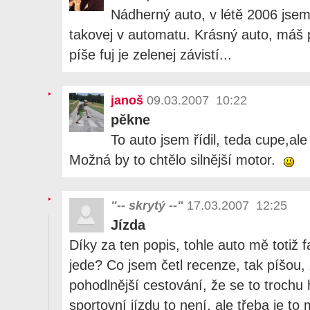
Nádherný auto, v létě 2006 jsem
takovej v automatu. Krásný auto, máš 
píše fuj je zelenej závistí...
janoš
09.03.2007 10:22
pěkne
To auto jsem řídil, teda cupe,ale 
Možná by to chtělo silnější motor.
"-- skrytý --"
17.03.2007 12:25
Jízda
Díky za ten popis, tohle auto mě totiž f
jede? Co jsem četl recenze, tak píšou, 
pohodlnější cestování, že se to trochu
sportovní jízdu to není, ale třeba je to