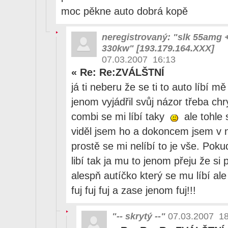
moc pěkne auto dobrá kopě
neregistrovaný: "slk 55amg +
330kw" [193.179.164.XXX]
07.03.2007 16:13
«
Re: Re:ZVÁLŠTNÍ
já ti neberu že se ti to auto líbí m
jenom vyjádřil svůj názor třeba ch
combi se mi líbí taky
ale tohle 
viděl jsem ho a dokoncem jsem v něm
prostě se mi nelíbí to je vše. Poku
libí tak ja mu to jenom přeju že si
alespň autíčko který se mu líbí al
fuj fuj fuj a zase jenom fuj!!!
"-- skrytý --"
07.03.2007 18