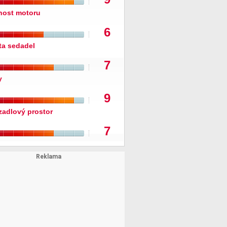
nost motoru
6
ita sedadel
7
y
9
zadlový prostor
7