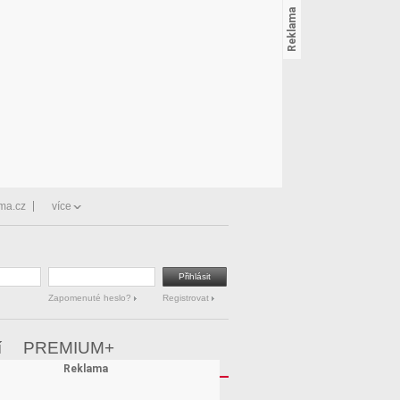
ma.cz
více
Zapomenuté heslo?
Registrovat
í
PREMIUM+