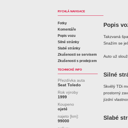
RYCHLÁ NAVIGACE
Fotky
Popis vo
Komentáře
Popis vozu
Takzvaná špa
Silné stránky
Snažím se ješ
Slabé stránky
Zkušenosti se servisem
Auto už slouž
Zkušenosti s prodejcem
TECHNICKÉ INFO
Silné st
Přezdívka auta
Seat Toledo
Skvělý TDi mo
Rok výroby
prostorný zav
1999
jízdní vlastnos
Koupeno
ojeté
najeto [km]:
Slabé st
99000