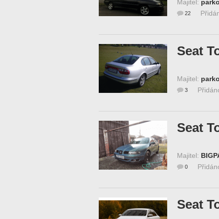
Majitel:
parko
Přidá
22
Seat T
Majitel:
parko
Přidán
3
Seat T
Majitel:
BIGP
Přidán
0
Seat T