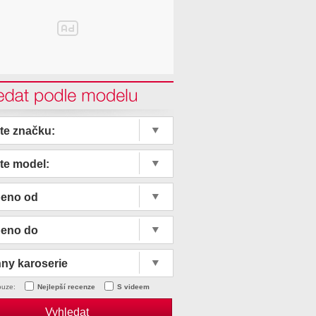
edat podle modelu
te značku:
te model:
beno od
beno do
ny karoserie
ouze:
Nejlepší recenze
S videem