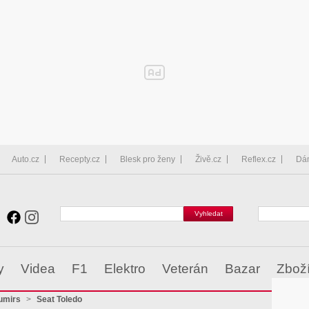
Auto.cz
Recepty.cz
Blesk pro ženy
Živě.cz
Reflex.cz
Dá
y
Videa
F1
Elektro
Veterán
Bazar
Zbož
umirs
>
Seat Toledo