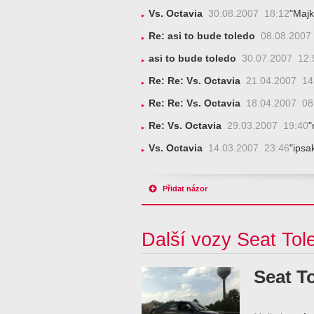
Vs. Octavia
30.08.2007 18:12
"Majk
Re: asi to bude toledo
08.08.2007
asi to bude toledo
30.07.2007 12:
Re: Re: Vs. Octavia
21.04.2007 14
Re: Re: Vs. Octavia
18.04.2007 08
Re: Vs. Octavia
29.03.2007 19:40
"
Vs. Octavia
14.03.2007 23:46
"ipsak
Přidat názor
Další vozy Seat Tol
Seat T