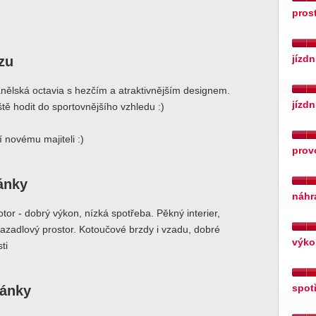
pros
zu
jízdn
nělská octavia s hezčím a atraktivnějším designem.
jízdn
tě hodit do sportovnějšího vzhledu :)
í novému majiteli :)
prov
ránky
náhr
tor - dobrý výkon, nízká spotřeba. Pěkný interier,
azadlový prostor. Kotoučové brzdy i vzadu, dobré
výko
ti
ránky
spot