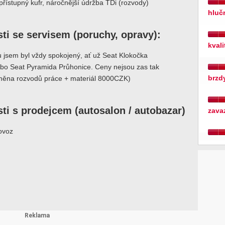
řístupný kufr, náročnější údržba TDi (rozvody)
hluč
ti se servisem (poruchy, opravy):
kval
u jsem byl vždy spokojený, ať už Seat Klokočka
bo Seat Pyramida Průhonice. Ceny nejsou zas tak
brzd
měna rozvodů práce + materiál 8000CZK)
ti s prodejcem (autosalon / autobazar)
zava
ovoz