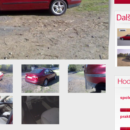
Dalš
Hod
spol
prak