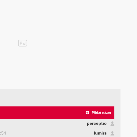
Přidat názor
perceptio
:54
lumirs