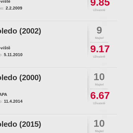
9.85
viště
no:
2.2.2009
Uživatelé
9
oledo (2002)
Majitel
9.17
viště
o:
5.11.2010
Uživatelé
10
oledo (2000)
Majitel
6.67
APA
o:
11.4.2014
Uživatelé
10
oledo (2015)
Majitel