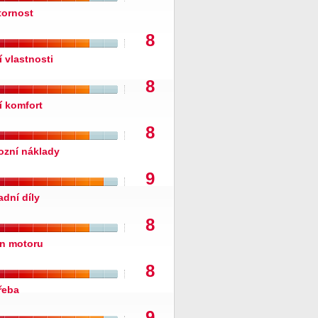
tornost
8
í vlastnosti
8
í komfort
8
ozní náklady
9
adní díly
8
n motoru
8
řeba
9