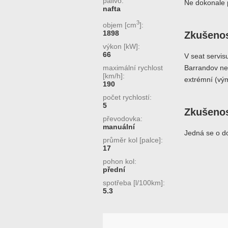
palivo:
Ne dokonale p
nafta
3
objem [cm
]:
1898
Zkušenos
výkon [kW]:
66
V seat servis
maximální rychlost
Barrandov ne
[km/h]:
extrémní (vý
190
počet rychlostí:
5
Zkušenos
převodovka:
manuální
Jedná se o d
průměr kol [palce]:
17
pohon kol:
přední
spotřeba [l/100km]:
5.3