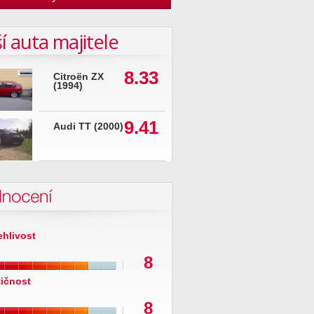
í auta majitele
8.33
Citroën ZX
(1994)
9.41
Audi TT (2000)
nocení
ehlivost
8
tičnost
8