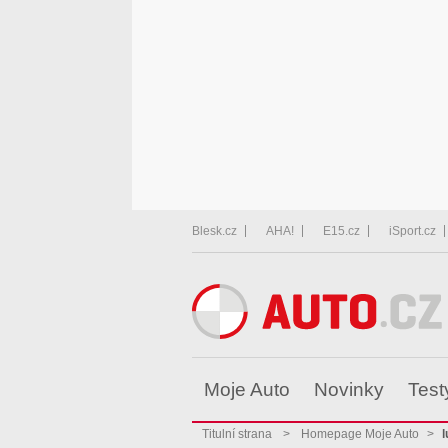
Blesk.cz
AHA!
E15.cz
iSport.cz
Moje Auto
Novinky
Test
Titulní strana
>
Homepage Moje Auto
>
l