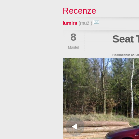
Recenze
lumirs
(muž )
8
Seat 
Majitel
Hodnoceno:
4×
Oh