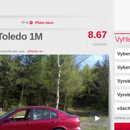
9
Přidat názor
8.67
Toledo 1M
Vyhl
Uživatelé
odnoťte toto auto -
přihlašte se
Vyber
Vyber
Vyro
Vyro
všech
Vyhledat p