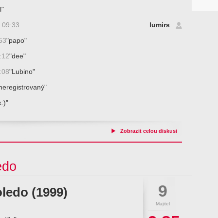
l"
 09:33
lumirs
53
"papo"
:12
"dee"
:08
"Lubino"
neregistrovaný"
:)"
Zobrazit celou diskusi
edo
9
oledo (1999)
Majitel