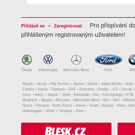
Pro přispívání d
Přihlásit se
•
Zaregistrovat
přihlášeným registrovaným uživatelem!
Škoda
Volkswagen
Mercedes-Benz
Ford
B
Abarth
Acura
Alfa Romeo
Alpina
Alpine
Aston Martin
Audi
Citroën
Dacia
Daewoo
DAF
Daihatsu
Dodge
DS
Ducati
Isuzu
Iveco
Jaguar
Jeep
Kawasaki
Kia
Koenigsegg
KTM
Maybach
Mazda
McLaren
Mercedes-Benz
MG
Mini
Mitsubi
Qoros
Renault
Rolls Royce
Rover
Saab
Scania
Seat
Set
Volkswagen
Volvo
Yamaha
Zetor