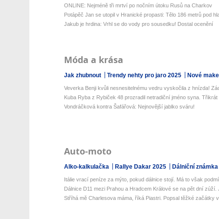
ONLINE: Nejméně tři mrtví po nočním útoku Rusů na Charkov
Potápěč Jan se utopil v Hranické propasti: Tělo 186 metrů pod hla
Jakub je hrdina: Vrhl se do vody pro sousedku! Dostal ocenění
Móda a krása
Jak zhubnout
Trendy nehty pro jaro 2025
Nové make-
Veverka Benji kvůli nesnesitelnému vedru vyskočila z hnízda! Zá
Kuba Ryba z Rybiček 48 prozradil netradiční jméno syna. Třikrát 
Vondráčková kontra Šafářová: Nejnovější jablko sváru!
Auto-moto
Alko-kalkulačka
Rallye Dakar 2025
Dálniční známka
Itálie vrací peníze za mýto, pokud dálnice stojí. Má to však podm
Dálnice D11 mezi Prahou a Hradcem Králové se na pět dní zúží. J
Stříhá mě Charlesova máma, říká Piastri. Popsal těžké začátky v