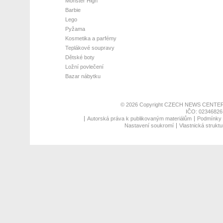
Monster High
Barbie
Lego
Pyžama
Kosmetika a parfémy
Teplákové soupravy
Dětské boty
Ložní povlečení
Bazar nábytku
© 2026 Copyright
CZECH NEWS CENTER
IČO: 02346826,
Autorská práva k publikovaným materiálům
Podmínky p
Nastavení soukromí
Vlastnická struktu