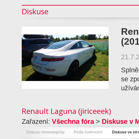
Diskuse
Ren
(20
21.7.
Splně
se zpo
užívá
Renault Laguna (jiriceeek)
Zařazení:
Všechna fóra
>
Diskuse v 
Diskuse chronologicky
Podle hodnocení
Diskuse ve st