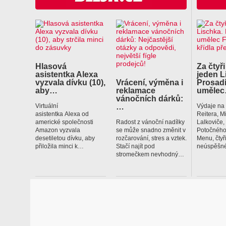
Hlasová
Za čtyři
asistentka Alexa
jeden L
vyzvala dívku (10),
Vrácení, výměna i
Prosadí
aby…
reklamace
uměle
vánočních dárků:
…
Virtuální
Výdaje na
asistentka Alexa od
Reitera, M
americké společnosti
Radost z vánoční nadílky
Lalkoviče
Amazon vyzvala
se může snadno změnit v
Potočného
desetiletou dívku, aby
rozčarování, stres a vztek.
Menu, čtyř
přiložila minci k…
Stačí najít pod
neúspěšné
stromečkem nevhodný…