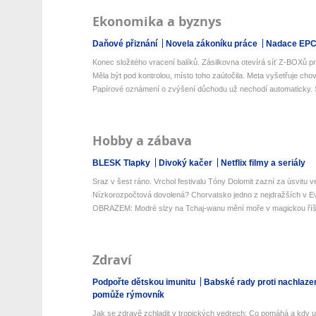
Ekonomika a byznys
Daňové přiznání
Novela zákoníku práce
Nadace EP
Konec složitého vracení balíků. Zásilkovna otevírá síť Z-BOXů pro
Měla být pod kontrolou, místo toho zaútočila. Meta vyšetřuje chov
Papírové oznámení o zvýšení důchodu už nechodí automaticky. St
Hobby a zábava
BLESK Tlapky
Divoký kačer
Netflix filmy a seriály
Sraz v šest ráno. Vrchol festivalu Tóny Dolomit zazní za úsvitu ve
Nízkorozpočtová dovolená? Chorvatsko jedno z nejdražších v Ev
OBRAZEM: Modré slzy na Tchaj-wanu mění moře v magickou říš
Zdraví
Podpořte dětskou imunitu
Babské rady proti nachlaze
pomůže rýmovník
Jak se zdravě zchladit v tropických vedrech: Co pomáhá a kdy už 