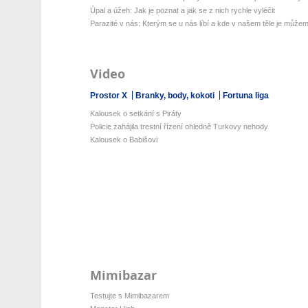
Úpal a úžeh: Jak je poznat a jak se z nich rychle vyléčit
Parazité v nás: Kterým se u nás líbí a kde v našem těle je můžeme
Video
Prostor X
Branky, body, kokoti
Fortuna liga
Kalousek o setkání s Piráty
Policie zahájila trestní řízení ohledně Turkovy nehody
Kalousek o Babišovi
Mimibazar
Testujte s Mimibazarem