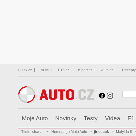
Blesk.cz
AHA!
E15.cz
iSport.cz
Auto.cz
Recepty
Moje Auto
Novinky
Testy
Videa
F1
Titulní strana
>
Homepage Moje Auto
>
jiriceeek
>
Matylda II