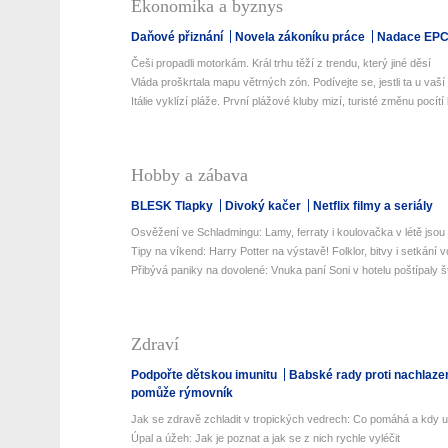
Ekonomika a byznys
Daňové přiznání
Novela zákoníku práce
Nadace EP
Češi propadli motorkám. Král trhu těží z trendu, který jiné děsí
Vláda proškrtala mapu větrných zón. Podívejte se, jestli ta u vaší 
Itálie vyklízí pláže. První plážové kluby mizí, turisté změnu pocítí 
Hobby a zábava
BLESK Tlapky
Divoký kačer
Netflix filmy a seriály
Osvěžení ve Schladmingu: Lamy, ferraty i koulovačka v létě jsou j
Tipy na víkend: Harry Potter na výstavě! Folklor, bitvy i setkání v
Přibývá paniky na dovolené: Vnuka paní Soni v hotelu poštípaly št
Zdraví
Podpořte dětskou imunitu
Babské rady proti nachlaze
pomůže rýmovník
Jak se zdravě zchladit v tropických vedrech: Co pomáhá a kdy už 
Úpal a úžeh: Jak je poznat a jak se z nich rychle vyléčit