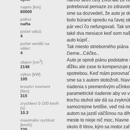
potreboval peniaze zo zdravo
najeto [km]:
60000
sme sa dozvedeli, že auto je 
palivo:
bolo búrané spredu na ľavej st
nafta
pár vecí čo nefungovali. Tak s
počet válců:
také dva mesiace keď som našk
4
auto kúpiť..
počet ventilů na
Tak miesto strieborného piána
válec:
4
čierne...Céčko..
Auto je oproti piánu podstatne
3
objem [cm
]:
dĺžku ale zase to kompenzuje
2148
spotrebou. Keď mám porovnať k
výkon [kW]:
105
sme sa s autom stotožnili, hla
riadenia s premenlivým učínk
kroutící moment
[Nm]:
parametrické riadenie aby vo v
315
trochu stuhol ale dá sa zvyknú
zrychlení 0-100 km/h
samozrejme tvrdšie, veď má ne
[s]:
10.3
autom sa jazdí väčšinou na dlh
meste to nieje nič moc, hlavne 
maximální rychlost
[km/h]:
okolo 8 litrov, kým sa motor zahr
220