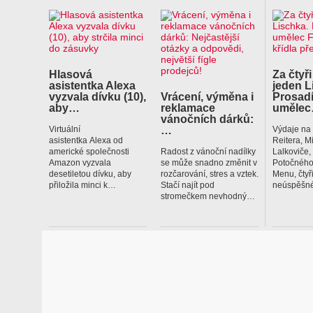
Hlasová
Za čtyři
asistentka Alexa
jeden L
vyzvala dívku (10),
Vrácení, výměna i
Prosadí
aby…
reklamace
uměle
vánočních dárků:
…
Virtuální
Výdaje na
asistentka Alexa od
Reitera, M
americké společnosti
Radost z vánoční nadílky
Lalkoviče
Amazon vyzvala
se může snadno změnit v
Potočného
desetiletou dívku, aby
rozčarování, stres a vztek.
Menu, čtyř
přiložila minci k…
Stačí najít pod
neúspěšné
stromečkem nevhodný…