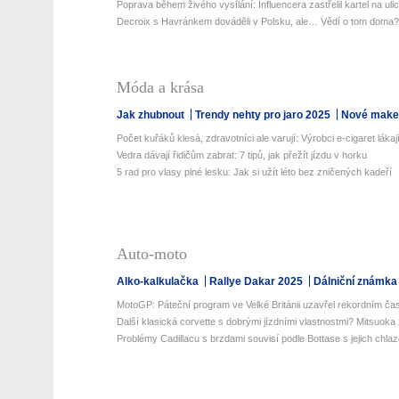
Poprava během živého vysílání: Influencera zastřelil kartel na ulic
Decroix s Havránkem dováděli v Polsku, ale… Vědí o tom doma?
Móda a krása
Jak zhubnout
Trendy nehty pro jaro 2025
Nové make-
Počet kuřáků klesá, zdravotníci ale varují: Výrobci e-cigaret lákají
Vedra dávají řidičům zabrat: 7 tipů, jak přežít jízdu v horku
5 rad pro vlasy plné lesku: Jak si užít léto bez zničených kadeří
Auto-moto
Alko-kalkulačka
Rallye Dakar 2025
Dálniční známka
MotoGP: Páteční program ve Velké Británii uzavřel rekordním ča
Další klasická corvette s dobrými jízdními vlastnostmi? Mitsuoka 
Problémy Cadillacu s brzdami souvisí podle Bottase s jejich chla