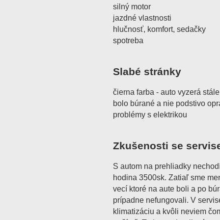
silný motor
jazdné vlastnosti
hlučnosť, komfort, sedačky
spotreba
Slabé stránky
čierna farba - auto vyzerá stále
bolo búrané a nie podstivo op
problémy s elektrikou
Zkušenosti se servis
S autom na prehliadky nechodím
hodina 3500sk. Zatiaľ sme meni
vecí ktoré na aute boli a po b
prípadne nefungovali. V servis
klimatizáciu a kvôli neviem čo