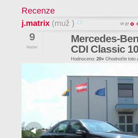
Recenze
j.matrix
(muž )
27
9
Mercedes-Ben
CDI Classic 
Majitel
Hodnoceno:
20×
Ohodnoťte toto 