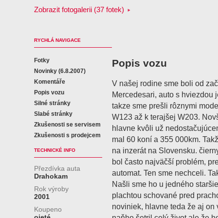
Zobrazit fotogalerii (37 fotek)
RYCHLÁ NAVIGACE
Fotky
Popis vozu
Novinky (6.8.2007)
Komentáře
V našej rodine sme boli od zač
Popis vozu
Mercedesari, auto s hviezdou j
Silné stránky
takze sme prešli rôznymi mod
Slabé stránky
W123 až k terajšej W203. Nov
Zkušenosti se servisem
hlavne kvôli už nedostačujúc
Zkušenosti s prodejcem
mal 60 koní a 355 000km. Takž
na inzerát na Slovensku. čier
TECHNICKÉ INFO
bol často najväčší problém, pr
Přezdívka auta
automat. Ten sme nechceli. Tak
Drahokam
Našli sme ho u jedného starši
Rok výroby
plachtou schované pred prach
2001
noviniek, hlavne teda že aj on
Koupeno
ojeté
naňho šetril celý život ale že 