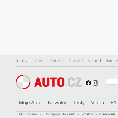
Blesk.cz
AHA!
E15.cz
iSport.cz
Auto.cz
Recepty
Moje Auto
Novinky
Testy
Videa
F1
Titulní strana
>
Homepage Moje Auto
>
j-matrix
>
Drahokam