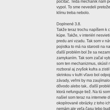
počítač. Teda mechanik nám p
vypol. To sme nevedeli pretože
klímu treba nebolo.
Doplnené 3.8.
Takže teraz trochu napíšem k 
kúpe. Takže, v interiéri nesviet
predu ani vzadu. Tak som v ná
pojistka to má na starosti na 
ďalší problém bol že sa nezam
zamykaním. Tak som začal vybe
som ten mechanizmus, skúsil n
rozboral aj zvyšok kufra a zist
skrinkou v kufri vľavo bol odpo
závady, veľmi by ma zaujímalo
dôvodo alebo tak.. ďalší probl
ktorá nefunguje tiež. Na tú so
našiel som teraz na internete 
okopírované obrázky z toho ic
nemám ale veľa času lebo bud