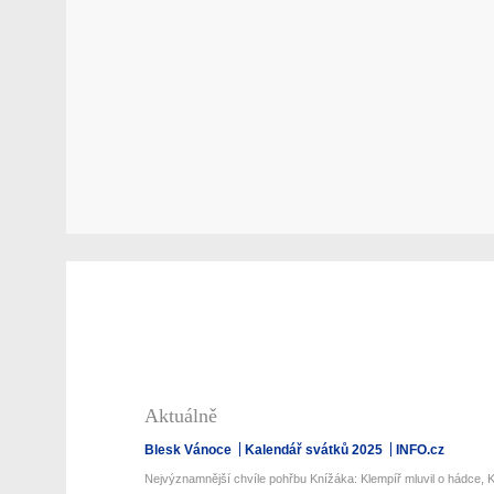
Aktuálně
Blesk Vánoce
Kalendář svátků 2025
INFO.cz
Nejvýznamnější chvíle pohřbu Knížáka: Klempíř mluvil o hádce, K