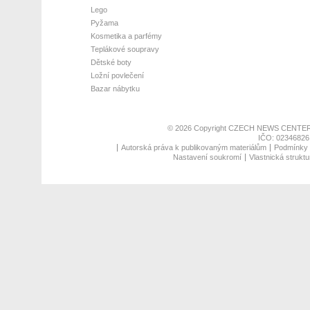
Lego
Pyžama
Kosmetika a parfémy
Teplákové soupravy
Dětské boty
Ložní povlečení
Bazar nábytku
© 2026 Copyright
CZECH NEWS CENTER
IČO: 02346826,
Autorská práva k publikovaným materiálům
Podmínky p
Nastavení soukromí
Vlastnická struktu