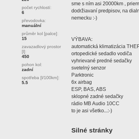
sme s ním asi 20000km , prieme
počet rychlostí:
dodržiavaní predpisov, na dialn
6
nemecku :-)
převodovka:
manuální
průměr kol [palce]:
15
VÝBAVA:
automatická klimatizácia T
zavazadlový prostor
[l]:
ortopedické sedadlo vodiča
450
vyhrievané predné sedačky
pohon kol:
svetelný senzor
zadní
Parktronic
spotřeba [l/100km]:
6x airbag
5.5
ESP, BAS, ABS
sklopné zadné sedačky
rádio MB Audio 10CC
to je asi všetko...:-)
Silné stránky