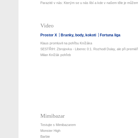
Parazité v nás: Kterým se u nás líbí a kde v našem těle je můžeme
Video
Prostor X
Branky, body, kokoti
Fortuna liga
Klaus promluvil na pohřbu Knížáka
SESTŘIH: Zbrojovka - Liberec 0:1. Rozhodl Dulay, ale při premiéř
Milan Knížák pohřeb
Mimibazar
Testujte s Mimibazarem
Monster High
Barbie