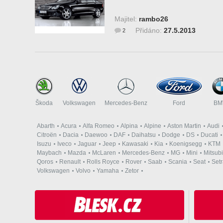
Majitel:
rambo26
Přidáno:
27.5.2013
2
Škoda
Volkswagen
Mercedes-Benz
Ford
B
Abarth
Acura
Alfa Romeo
Alpina
Alpine
Aston Martin
Audi
Citroën
Dacia
Daewoo
DAF
Daihatsu
Dodge
DS
Ducati
Isuzu
Iveco
Jaguar
Jeep
Kawasaki
Kia
Koenigsegg
KTM
Maybach
Mazda
McLaren
Mercedes-Benz
MG
Mini
Mitsubi
Qoros
Renault
Rolls Royce
Rover
Saab
Scania
Seat
Set
Volkswagen
Volvo
Yamaha
Zetor