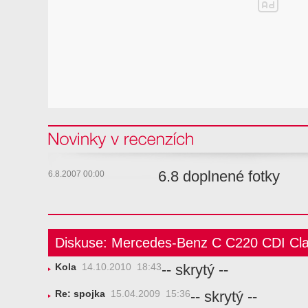
Novinky v recenzi
6.8 doplnené fotky
6.8.2007 00:00
Diskuse: Mercedes-Benz C C220 CDI Cl
-- skrytý --
Kola
14.10.2010 18:43
-- skrytý --
Re: spojka
15.04.2009 15:36