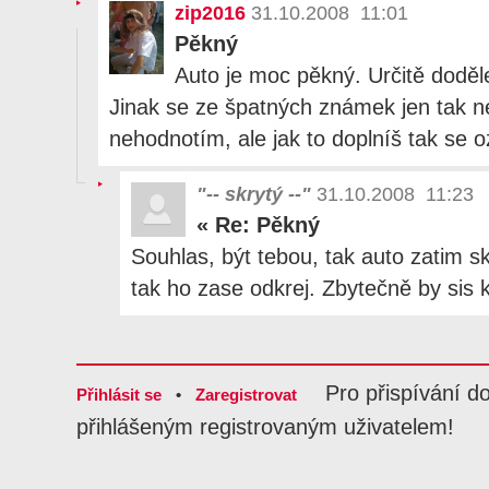
zip2016
31.10.2008 11:01
Pěkný
Auto je moc pěkný. Určitě dodělej
Jinak se ze špatných známek jen tak 
nehodnotím, ale jak to doplníš tak se o
"-- skrytý --"
31.10.2008 11:23
«
Re: Pěkný
Souhlas, být tebou, tak auto zatim sk
tak ho zase odkrej. Zbytečně by sis 
Pro přispívání d
Přihlásit se
•
Zaregistrovat
přihlášeným registrovaným uživatelem!