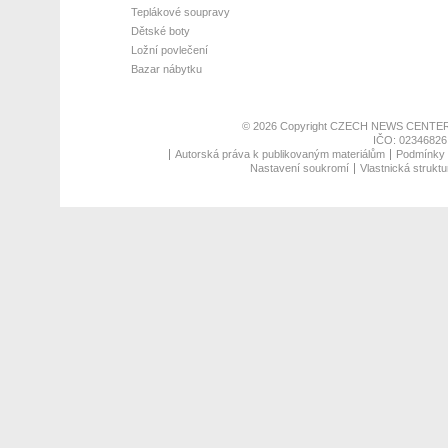
Teplákové soupravy
Dětské boty
Ložní povlečení
Bazar nábytku
© 2026 Copyright
CZECH NEWS CENTER
IČO: 02346826,
Autorská práva k publikovaným materiálům
Podmínky p
Nastavení soukromí
Vlastnická struktu