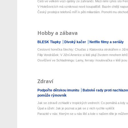
Češi ve velkém vozí ojetiny ze zahraničí. Mezi nimi i přes sto Ferra
V Holešovicích má vzniknout nové koupaliště. Bazén chtějí napust
Český prodejce telefonů míří k pěti miliardám. Pomohl mu obchod
Hobby a zábava
BLESK Tlapky
Divoký kačer
Netflix filmy a seriály
Cestovní horečka šlechty: Chuďas z Klatovska otrokářem v Jižn
Filip Vondrášek: V Jižní Americe si lidé plují životem mnohem lehčej
Osvěžení ve Schladmingu: Lamy, ferraty i koulovačka v létě jsou j
Zdraví
Podpořte dětskou imunitu
Babské rady proti nachlaze
pomůže rýmovník
Jak se zdravě zchladit v tropických vedrech: Co pomáhá a kdy už 
Úpal a úžeh: Jak je poznat a jak se z nich rychle vyléčit
Parazité v nás: Kterým se u nás líbí a kde v našem těle je můžeme