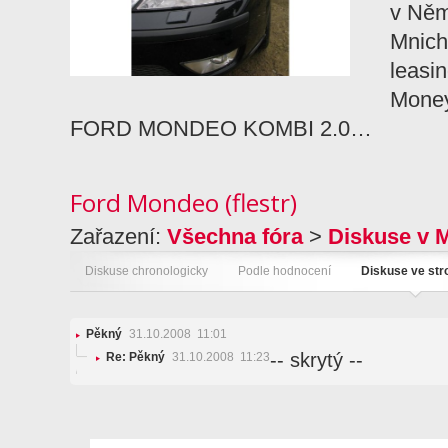
v Něm
Mnich
leasi
Money
FORD MONDEO KOMBI 2.0…
Ford Mondeo (flestr)
Zařazení:
Všechna fóra
>
Diskuse v 
Diskuse chronologicky
Podle hodnocení
Diskuse ve st
Pěkný
31.10.2008 11:01
-- skrytý --
Re: Pěkný
31.10.2008 11:23