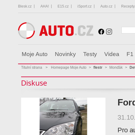
Blesk.cz
AHA!
E15.cz
iSport.cz
Auto.cz
Recepty
Moje Auto
Novinky
Testy
Videa
F1
Titulní strana
>
Homepage Moje Auto
>
flestr
>
Monďák
>
Det
Diskuse
For
31.10
Pro a