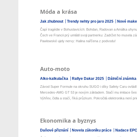
Móda a krása
Jak zhubnout
Trendy nehty pro jaro 2025
Nové make-
Čapí tragédie v Bohuslavicích: Bohdan, Radovan a Amálka uhynul
Čech ve Francii prý umlátil svoji partnerku: Zadržet ho musela zá
Pawlowské ujely nervy: Halina nařčena z podvodu!
Auto-moto
Alko-kalkulačka
Rallye Dakar 2025
Dálniční známka
Závod Super Formule na okruhu SUGO i díky Safety Caru ovládl 
Mercedes-AMG GT 53 je novým základem. Stačí mu imitace šesti
Výhřev, čidla a stačí, říká průzkum. Pokročilá elektronika není prio
Ekonomika a byznys
Daňové přiznání
Novela zákoníku práce
Nadace EP