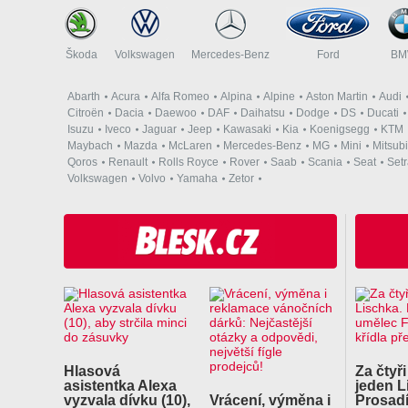
Škoda
Volkswagen
Mercedes-Benz
Ford
B
Abarth
Acura
Alfa Romeo
Alpina
Alpine
Aston Martin
Audi
Citroën
Dacia
Daewoo
DAF
Daihatsu
Dodge
DS
Ducati
Isuzu
Iveco
Jaguar
Jeep
Kawasaki
Kia
Koenigsegg
KTM
Maybach
Mazda
McLaren
Mercedes-Benz
MG
Mini
Mitsubi
Qoros
Renault
Rolls Royce
Rover
Saab
Scania
Seat
Set
Volkswagen
Volvo
Yamaha
Zetor
Hlasová
Za čtyři
asistentka Alexa
jeden L
vyzvala dívku (10),
Vrácení, výměna i
Prosadí