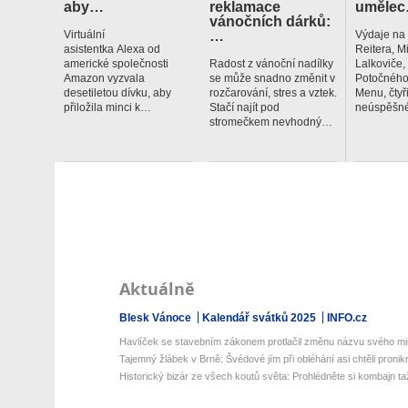
aby…
reklamace
uměle
vánočních dárků:
…
Virtuální
Výdaje na
asistentka Alexa od
Reitera, M
americké společnosti
Radost z vánoční nadílky
Lalkoviče
Amazon vyzvala
se může snadno změnit v
Potočného
desetiletou dívku, aby
rozčarování, stres a vztek.
Menu, čtyř
přiložila minci k…
Stačí najít pod
neúspěšné
stromečkem nevhodný…
Aktuálně
Blesk Vánoce
Kalendář svátků 2025
INFO.cz
Havlíček se stavebním zákonem protlačil změnu názvu svého mini
Tajemný žlábek v Brně: Švédové jím při obléhání asi chtěli pronikn
Historický bizár ze všech koutů světa: Prohlédněte si kombajn ta