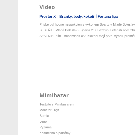
Video
Prostor X
Branky, body, kokoti
Fortuna liga
Priske byl hodně nespokojen s výkonem Sparty v Mladé Boleslav
SESTŘIH: Mladá Boleslav - Sparta 2:0. Bezzubí Letenští opět ztratil
SESTŘIH: Zlín - Bohemians 0:2. Klokani mají první výhru, premiér
Mimibazar
Testujte s Mimibazarem
Monster High
Barbie
Lego
Pyžama
Kosmetika a parfémy