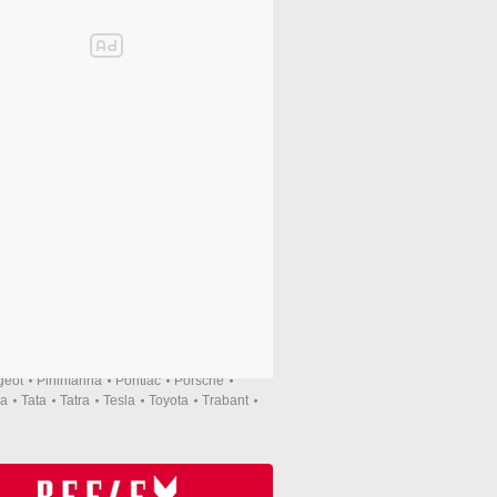
Mazda
Seat
Fiat
rham
Chery
Chevrolet
Chrysler
dson
Honda
Hummer
Hyundai
Infiniti
Lexus
Lincoln
Lotus
MAN
Maserati
geot
Pininfarina
Pontiac
Porsche
a
Tata
Tatra
Tesla
Toyota
Trabant