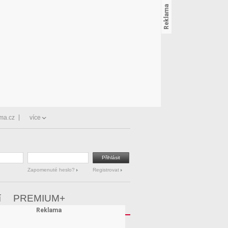
ma.cz
více
Zapomenuté heslo?
Registrovat
í
PREMIUM+