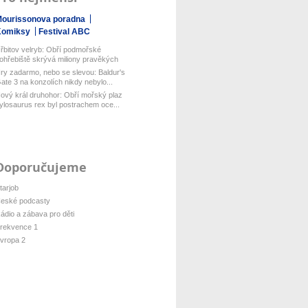
ourissonova poradna
Komiksy
Festival ABC
řbitov velryb: Obří podmořské
ohřebiště skrývá miliony pravěkých
yt...
ry zadarmo, nebo se slevou: Baldur's
ate 3 na konzolích nikdy nebylo...
ový král druhohor: Obří mořský plaz
ylosaurus rex byl postrachem oce...
Doporučujeme
tarjob
eské podcasty
ádio a zábava pro děti
rekvence 1
vropa 2