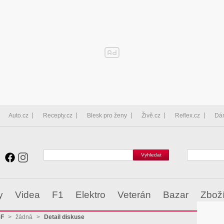
Auto.cz
Recepty.cz
Blesk pro ženy
Živě.cz
Reflex.cz
Dá
y
Videa
F1
Elektro
Veterán
Bazar
Zbož
eF
>
žádná
>
Detail diskuse