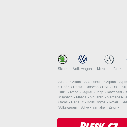
Škoda
Volkswagen
Mercedes-Benz
Abarth
Acura
Alfa Romeo
Alpina
Alpi
Citroën
Dacia
Daewoo
DAF
Daihatsu
Isuzu
Iveco
Jaguar
Jeep
Kawasaki
K
Maybach
Mazda
McLaren
Mercedes-B
Qoros
Renault
Rolls Royce
Rover
Sa
Volkswagen
Volvo
Yamaha
Zetor