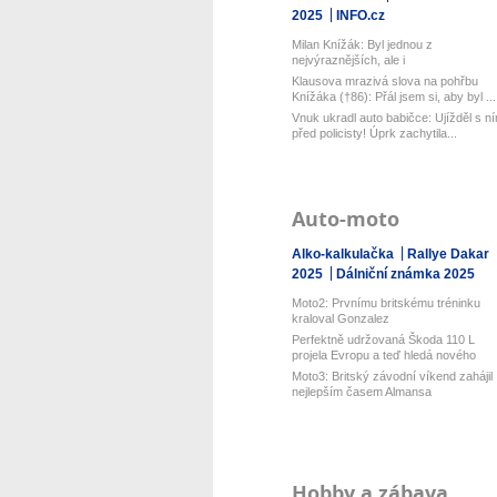
2025
INFO.cz
Milan Knížák: Byl jednou z
nejvýraznějších, ale i
nejkontroverznějších...
Klausova mrazivá slova na pohřbu
Knížáka (†86): Přál jsem si, aby byl ...
Vnuk ukradl auto babičce: Ujížděl s n
před policisty! Úprk zachytila...
Auto-moto
Alko-kalkulačka
Rallye Dakar
2025
Dálniční známka 2025
Moto2: Prvnímu britskému tréninku
kraloval Gonzalez
Perfektně udržovaná Škoda 110 L
projela Evropu a teď hledá nového
dobr...
Moto3: Britský závodní víkend zahájil
nejlepším časem Almansa
Hobby a zábava