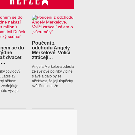
Poučení z
nem se do
odchodu Angely
týdne
Merkelové. Voliči
 až dvacet
ztrácejí…
ů…
Angela Merkelová odešla
ský covidový
ze světové politiky v plné
a Ladislav
slávě a dalo by se
erý během
očekávat, že její úspěchy
 zveřejňuje
svědčí o tom, že…
náře vývoje,