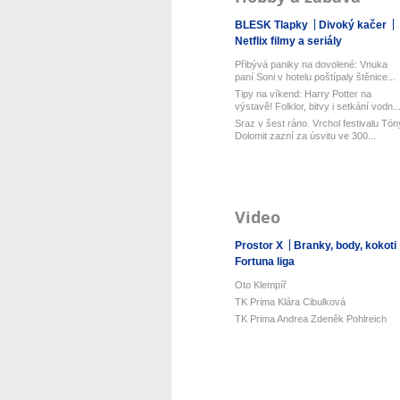
BLESK Tlapky
Divoký kačer
Netflix filmy a seriály
Přibývá paniky na dovolené: Vnuka
paní Soni v hotelu poštípaly štěnice...
Tipy na víkend: Harry Potter na
výstavě! Folklor, bitvy i setkání vodn..
Sraz v šest ráno. Vrchol festivalu Tón
Dolomit zazní za úsvitu ve 300...
Video
Prostor X
Branky, body, kokoti
Fortuna liga
Oto Klempíř
TK Prima Klára Cibulková
TK Prima Andrea Zdeněk Pohlreich