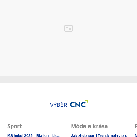
VÝBĚR
Sport
Móda a krása
MS hokej 2025
Biatlon
Liga
Jak zhubnout
Trendy nehty pro
N