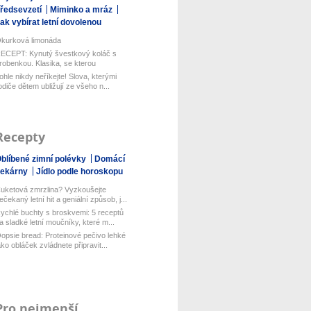
ředsevzetí
Miminko a mráz
ak vybírat letní dovolenou
kurková limonáda
ECEPT: Kynutý švestkový koláč s
robenkou. Klasika, se kterou
aboduj...
ohle nikdy neříkejte! Slova, kterými
odiče dětem ubližují ze všeho n...
Recepty
blíbené zimní polévky
Domácí
pekárny
Jídlo podle horoskopu
uketová zmrzlina? Vyzkoušejte
ečekaný letní hit a geniální způsob, j...
ychlé buchty s broskvemi: 5 receptů
a sladké letní moučníky, které m...
opsie bread: Proteinové pečivo lehké
ako obláček zvládnete připravit...
Pro nejmenší