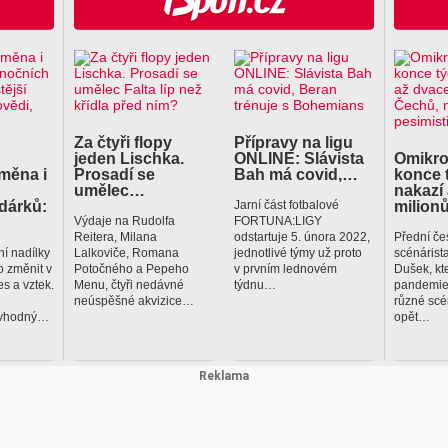
Za čtyři flopy
Přípravy na ligu
jeden Lischka.
ONLINE: Slávista
Omikro
ýměna i
Prosadí se
Bah má covid,…
konce 
umělec…
nakazí
dárků:
milion
Jarní část fotbalové
Výdaje na Rudolfa
FORTUNA:LIGY
Reitera, Milana
odstartuje 5. února 2022,
Přední če
í nadílky
Lalkoviče, Romana
jednotlivé týmy už proto
scénárist
 změnit v
Potočného a Pepeho
v prvním lednovém
Dušek, kt
es a vztek.
Menu, čtyři nedávné
týdnu…
pandemie
neúspěšné akvizice…
různé scé
evhodný…
opět…