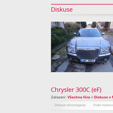
Diskuse
Chrysler 300C (eF)
Zařazení:
Všechna fóra
>
Diskuse v 
Diskuse chronologicky
Podle hodnoc