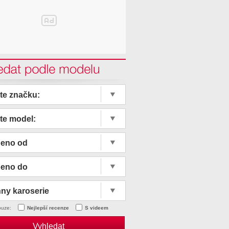
edat podle modelu
te značku:
te model:
beno od
beno do
ny karoserie
ouze:
Nejlepší recenze
S videem