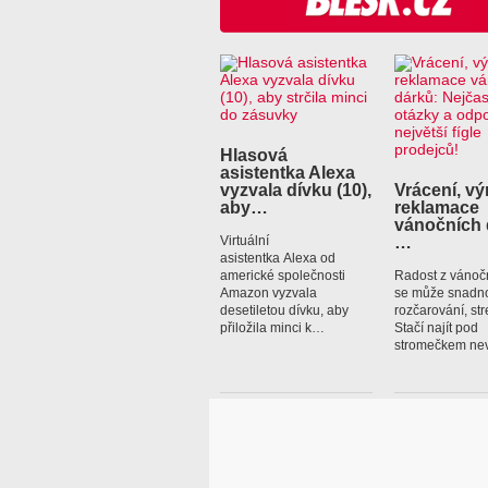
Hlasová
asistentka Alexa
vyzvala dívku (10),
Vrácení, v
aby…
reklamace
vánočních 
…
Virtuální
asistentka Alexa od
americké společnosti
Radost z vánočn
Amazon vyzvala
se může snadno
desetiletou dívku, aby
rozčarování, str
přiložila minci k…
Stačí najít pod
stromečkem n