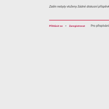
Zatím nebyly vloženy žádné diskusní příspěvk
Pro přispíván
Přihlásit se
•
Zaregistrovat