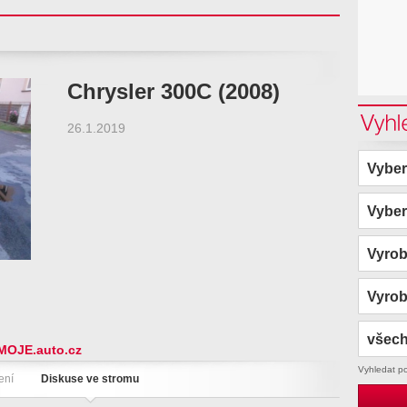
Chrysler 300C (2008)
Vyhl
26.1.2019
Vyber
Vyber
Vyro
Vyro
všech
MOJE.auto.cz
Vyhledat p
ení
Diskuse ve stromu