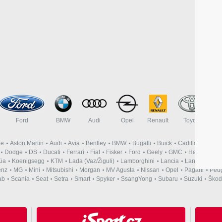
Ford
BMW
Audi
Opel
Renault
Toyota
ne
Aston Martin
Audi
Avia
Bentley
BMW
Bugatti
Buick
Cadillac
Cate
Dodge
DS
Ducati
Ferrari
Fiat
Fisker
Ford
Geely
GMC
Harley-Davi
ia
Koenigsegg
KTM
Lada (Vaz/Žiguli)
Lamborghini
Lancia
Land Rover
enz
MG
Mini
Mitsubishi
Morgan
MV Agusta
Nissan
Opel
Pagani
Peu
ab
Scania
Seat
Setra
Smart
Spyker
SsangYong
Subaru
Suzuki
Škod