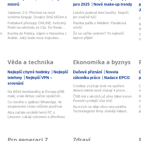
mistrů
jaro 2025
Nové make-up trendy
p
J
Jablonec 2.0: Přechod na nové
Letošní podivné letní bouřky: Neprší,
schéma funguje. Dvojice Srbů klíčem k
jen značně fučí
O
mo...
Fotbalové přestupy ONLINE: hvězdný
Ramba pařila s Mádlem: Panáková
R
Rodri na odchodu ze City. Do Realu ...
smršť
d
z
ím
Kuchta do Polska, zájem o Haraslína z
Že se vaříte vedrem? To nejhorší
T
Arábie. Jaký bude nový trojzubec...
teprve přijde!
r
Věda a technika
Ekonomika a byznys
Nejlepší chytré hodinky
Nejlepší
Daňové přiznání
Novela
O
telefony
Nejlepší VPN –
zákoníku práce
Nadace EPCG
srovnání
Creditas zvyšuje úrok na spoření.
C
Aktivní klienti nově získají 4 proce...
n
Na těžké bombardéry je Evropa příliš
malá, a tak Airbus začne společně...
ČNB má v akciích už přes bilion korun.
R
Pomohl rychlejší růst trhů
n
Co nového v aplikaci WhatsApp. Ve
skupinovém chatu můžete používat
Na trzích se děje něco nezvyklého.
O
zmí...
Technologické firmy shánějí miliard...
j
Alza začala vyrábět herní PC s
Linuxem. Lákají výkonem a dřevěnou
skří...
Pro generaci Z
Zdraví