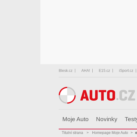
Blesk.cz
AHA!
E15.cz
iSport.cz
Moje Auto
Novinky
Test
Titulní strana
>
Homepage Moje Auto
>