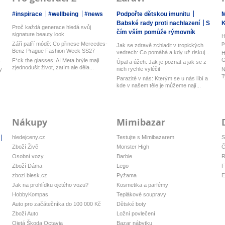
#inspirace
#wellbeing
#news
Podpořte dětskou imunitu
M
Babské rady proti nachlazení
S
Proč každá generace hledá svůj
čím vším pomůže rýmovník
signature beauty look
H
p
Září patří módě: Co přinese Mercedes-
Jak se zdravě zchladit v tropických
k
Benz Prague Fashion Week SS27
vedrech: Co pomáhá a kdy už riskuj...
H
.
G
F*ck the glasses: AI Meta brýle mají
Úpal a úžeh: Jak je poznat a jak se z
zjednodušit život, zatím ale děla...
nich rychle vyléčit
y
N
T
Parazité v nás: Kterým se u nás líbí a
kde v našem těle je můžeme nají...
Nákupy
Mimibazar
hledejceny.cz
Testujte s Mimibazarem
S
Zboží Živě
Monster High
Č
Osobní vozy
Barbie
R
Zboží Dáma
Lego
F
zbozi.blesk.cz
Pyžama
E
Jak na prohlídku ojetého vozu?
Kosmetika a parfémy
HobbyKompas
Teplákové soupravy
Auto pro začátečníka do 100 000 Kč
Dětské boty
Zboží Auto
Ložní povlečení
Ojetá Škoda Octavia
Bazar nábytku