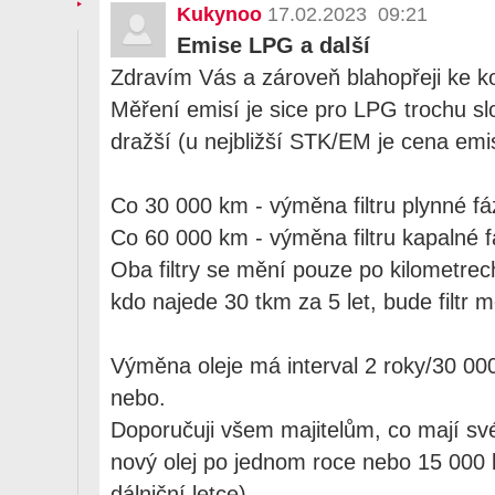
Kukynoo
17.02.2023 09:21
Emise LPG a další
Zdravím Vás a zároveň blahopřeji ke ko
Měření emisí je sice pro LPG trochu slo
dražší (u nejbližší STK/EM je cena emi
Co 30 000 km - výměna filtru plynné fá
Co 60 000 km - výměna filtru kapalné 
Oba filtry se mění pouze po kilometrech
kdo najede 30 tkm za 5 let, bude filtr mě
Výměna oleje má interval 2 roky/30 000
nebo.
Doporučuji všem majitelům, co mají své
nový olej po jednom roce nebo 15 000
dálniční letce)