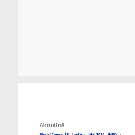
Aktuálně
Blesk Vánoce
Kalendář svátků 2025
INFO.cz