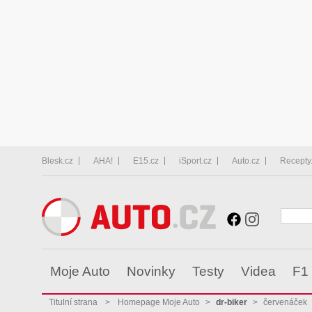
Blesk.cz
AHA!
E15.cz
iSport.cz
Auto.cz
Recepty
Moje Auto
Novinky
Testy
Videa
F1
Titulní strana
>
Homepage Moje Auto
>
dr-biker
>
červenáček