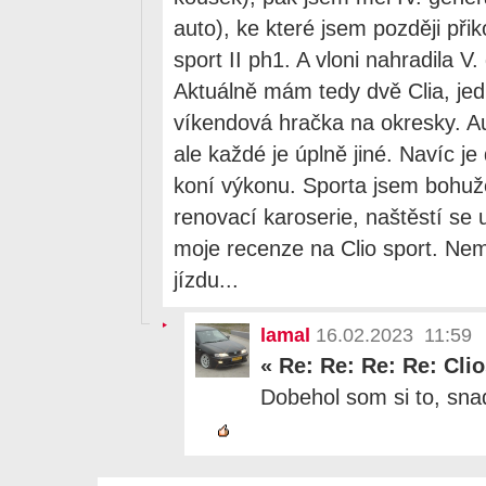
auto), ke které jsem později při
sport II ph1. A vloni nahradila V
Aktuálně mám tedy dvě Clia, jed
víkendová hračka na okresky. Au
ale každé je úplně jiné. Navíc je
koní výkonu. Sporta jsem bohužel
renovací karoserie, naštěstí se u
moje recenze na Clio sport. Ne
jízdu...
lamal
16.02.2023 11:59
«
Re: Re: Re: Re: Cli
Dobehol som si to, snad