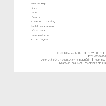
Monster High
Barbie
Lego
Pyžama
Kosmetika a parfémy
Teplákové soupravy
Dětské boty
Ložní povlečení
Bazar nábytku
© 2026 Copyright
CZECH NEWS CENTER
IČO: 02346826,
Autorská práva k publikovaným materiálům
Podmínky p
Nastavení soukromí
Vlastnická struktu