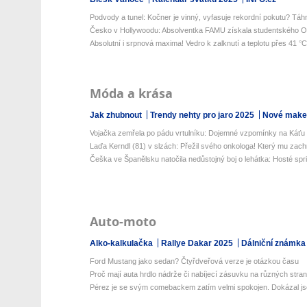
Podvody a tunel: Kočner je vinný, vyfasuje rekordní pokutu? Táhn
Česko v Hollywoodu: Absolventka FAMU získala studentského Os
Absolutní i srpnová maxima! Vedro k zalknutí a teplotu přes 41 °C 
Móda a krása
Jak zhubnout
Trendy nehty pro jaro 2025
Nové make-
Vojačka zemřela po pádu vrtulníku: Dojemné vzpomínky na Káťu
Laďa Kerndl (81) v slzách: Přežil svého onkologa! Který mu zachrá
Češka ve Španělsku natočila nedůstojný boj o lehátka: Hosté sprin
Auto-moto
Alko-kalkulačka
Rallye Dakar 2025
Dálniční známka
Ford Mustang jako sedan? Čtyřdveřová verze je otázkou času
Proč mají auta hrdlo nádrže či nabíjecí zásuvku na různých stra
Pérez je se svým comebackem zatím velmi spokojen. Dokázal jse