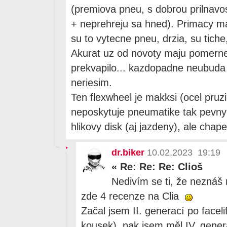
(premiova pneu, s dobrou prilnav
+ neprehreju sa hned). Primacy m
su to vytecne pneu, drzia, su tich
Akurat uz od novoty maju pomerne
prekvapilo... kazdopadne neubuda 
neriesim.
Ten flexwheel je makksi (ocel pruzi
neposkytuje pneumatike tak pevny 
hlikovy disk (aj jazdeny), ale cha
dr.biker
10.02.2023 19:19
«
Re: Re: Re: Clioš
Nedivím se ti, že neznáš
zde 4 recenze na Clia
Začal jsem II. generací po facel
kousek), pak jsem měl IV. gener