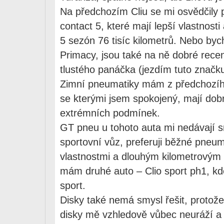
Na předchozím Cliu se mi osvědčily 
contact 5, které mají lepší vlastnosti
5 sezón 76 tisíc kilometrů. Nebo byc
Primacy, jsou také na ně dobré rec
tlustého panáčka (jezdím tuto značku 
Zimní pneumatiky mám z předchozího 
se kterými jsem spokojený, mají dobré
extrémních podmínek.
GT pneu u tohoto auta mi nedávají s
sportovní vůz, preferuji běžné pneum
vlastnostmi a dlouhým kilometrovým
mám druhé auto – Clio sport ph1, kd
sport.
Disky také nemá smysl řešit, protože
disky mě vzhledově vůbec neuráží a 