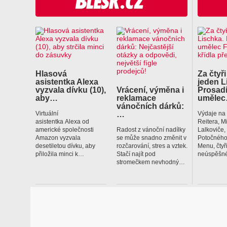
Hlasová
Za čtyři
asistentka Alexa
jeden L
vyzvala dívku (10),
Vrácení, výměna i
Prosadí
aby…
reklamace
uměle
vánočních dárků:
…
Virtuální
Výdaje na
asistentka Alexa od
Reitera, M
americké společnosti
Radost z vánoční nadílky
Lalkoviče
Amazon vyzvala
se může snadno změnit v
Potočného
desetiletou dívku, aby
rozčarování, stres a vztek.
Menu, čtyř
přiložila minci k…
Stačí najít pod
neúspěšné
stromečkem nevhodný…