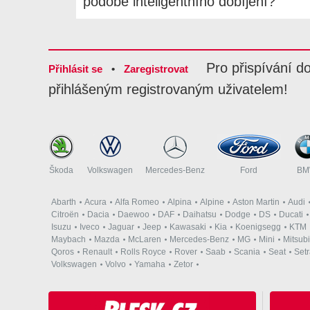
podobě inteligentního dobíjení?
Pro přispívání d
Přihlásit se
•
Zaregistrovat
přihlášeným registrovaným uživatelem!
Škoda
Volkswagen
Mercedes-Benz
Ford
B
Abarth
Acura
Alfa Romeo
Alpina
Alpine
Aston Martin
Audi
Citroën
Dacia
Daewoo
DAF
Daihatsu
Dodge
DS
Ducati
Isuzu
Iveco
Jaguar
Jeep
Kawasaki
Kia
Koenigsegg
KTM
Maybach
Mazda
McLaren
Mercedes-Benz
MG
Mini
Mitsubi
Qoros
Renault
Rolls Royce
Rover
Saab
Scania
Seat
Set
Volkswagen
Volvo
Yamaha
Zetor