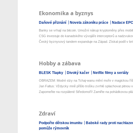
Ekonomika a byznys
Daňové přiznání
Novela zákoníku práce
Nadace EP
Banky se vrhají na bitcoin. Umožní nákup kryptoměny přes mobilní
CSG investuje do kanadského vývojáře interceptorů a nadzvukov
Český byznysový tandem expanduje na Západ. Získal podíl v brit
Hobby a zábava
BLESK Tlapky
Divoký kačer
Netflix filmy a seriály
OBRAZEM: Modré slzy na Tchaj-wanu mění moře v magickou říš
Jan Faltus: Vždycky mně přišlo trošku zvrhlé splachovat pitnou 
Zapomeňte na rozpálené Středomoří! Zamiřte na pohádkovou pláž 
Zdraví
Podpořte dětskou imunitu
Babské rady proti nachlaze
pomůže rýmovník