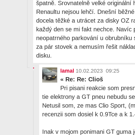
špatně. Srovnatelně velké originální 
Renaultu nejsou lehčí. Dnešní běžné 
docela těžké a utrácet za disky OZ 
každý den se mi fakt nechce. Navíc p
neopatrného parkování u obrubníku st
za pár stovek a nemusím řešit nákla
disku.
lamal
10.02.2023 09:25
«
Re: Re: Clioš
Pri pisani reakcie som pres
tie elektrony a GT pneu nebudu sed
Netusil som, ze mas Clio Sport, (m
recenzii som dosiel k 0.9Tce a k 1.4
Inak v mojom ponimani GT guma je