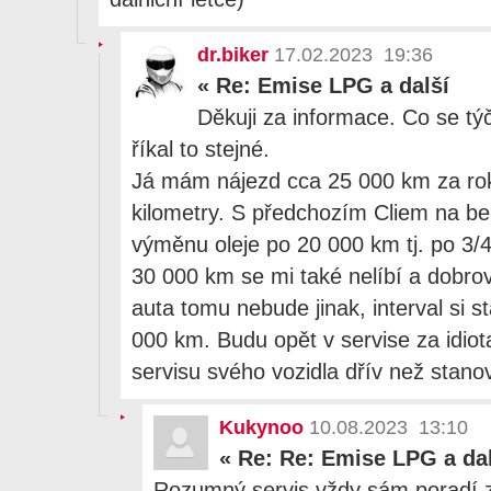
dr.biker
17.02.2023 19:36
«
Re: Emise LPG a další
Děkuji za informace. Co se tý
říkal to stejné.
Já mám nájezd cca 25 000 km za rok
kilometry. S předchozím Cliem na be
výměnu oleje po 20 000 km tj. po 3/4
30 000 km se mi také nelíbí a dobrovo
auta tomu nebude jinak, interval si 
000 km. Budu opět v servise za idio
servisu svého vozidla dřív než stano
Kukynoo
10.08.2023 13:10
«
Re: Re: Emise LPG a dal
Rozumný servis vždy sám poradí zk