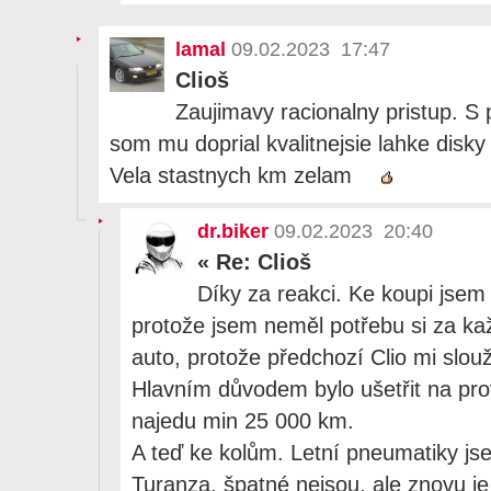
lamal
09.02.2023 17:47
Clioš
Zaujimavy racionalny pristup. 
som mu doprial kvalitnejsie lahke dis
Vela stastnych km zelam
dr.biker
09.02.2023 20:40
«
Re: Clioš
Díky za reakci. Ke koupi jsem 
protože jsem neměl potřebu si za ka
auto, protože předchozí Clio mi slouž
Hlavním důvodem bylo ušetřit na pro
najedu min 25 000 km.
A teď ke kolům. Letní pneumatiky js
Turanza, špatné nejsou, ale znovu j