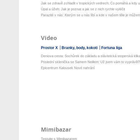
Jak se zdravě zchladit v tropických vedrech: Co pomáhá a kdy už 
Úpal a úžeh: Jak je poznat a jak se z nich rychle vyléčit
Parazité v nás: Kterým se u nás líbí a kde v našem těle je můžeme
Video
Prostor X
Branky, body, kokoti
Fortuna liga
Deniova cesta: Sochůrek do základu a slávistická stoperská klika
Poslední sklenička se Samem Neillem: Už jsem vám to vyprávěl?
Epicentrum Kalousek Nové nahrání
Mimibazar
Testujte s Mimibazarem