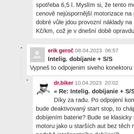
spotřeba 6,5 l. Myslím si, že tento 
cenově nejúspornější motorizace na p
dobré vůle jdou provozní náklady na p
Kč/km, což je v dnešní době opravd
erik geroč
08.04.2023 06:57
Intelig. dobíjanie + S/S
Vypneš to odpojenim siveho konektoru 
dr.biker
10.04.2023 20:02
«
Re: Intelig. dobíjanie + S/
Díky za radu. Po odpojení kon
bude deaktivovaný start stop, to chá
dobíjením baterie? Bude se klasicky s
motoru jako u starších aut bez těch