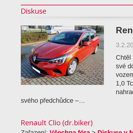
Diskuse
Rena
3.2.2
Chtěl
své d
vozem
1,0 T
nahra
svého předchůdce –…
Renault Clio (dr.biker)
Zařazení:
Všechna fóra
>
Diskuse v 