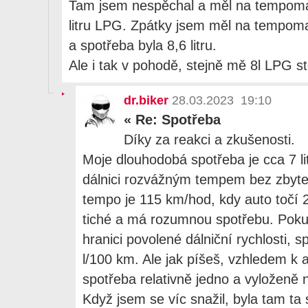
Tam jsem nespěchal a měl na tempoma
litru LPG. Zpátky jsem měl na tempoma
a spotřeba byla 8,6 litru.
Ale i tak v pohodě, stejně mě 8l LPG st
dr.biker
28.03.2023 19:10
«
Re: Spotřeba
Díky za reakci a zkušenosti.
Moje dlouhodobá spotřeba je cca 7 li
dálnici rozvážným tempem bez zbyteč
tempo je 115 km/hod, kdy auto točí 2
tiché a má rozumnou spotřebu. Pok
hranici povolené dálniční rychlosti, 
l/100 km. Ale jak píšeš, vzhledem k 
spotřeba relativně jedno a vyloženě 
Když jsem se víc snažil, byla tam t