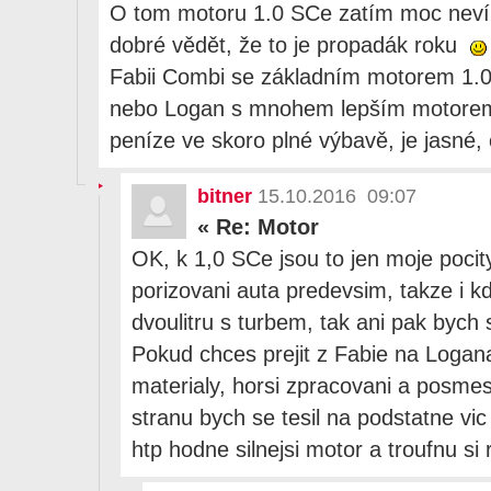
O tom motoru 1.0 SCe zatím moc nevím
dobré vědět, že to je propadák roku
Fabii Combi se základním motorem 1.0 
nebo Logan s mnohem lepším motorem 
peníze ve skoro plné výbavě, je jasné, 
bitner
15.10.2016 09:07
«
Re: Motor
OK, k 1,0 SCe jsou to jen moje pocity,
porizovani auta predevsim, takze i kd
dvoulitru s turbem, tak ani pak bych s
Pokud chces prejit z Fabie na Logana
materialy, horsi zpracovani a posmes
stranu bych se tesil na podstatne vic
htp hodne silnejsi motor a troufnu si r