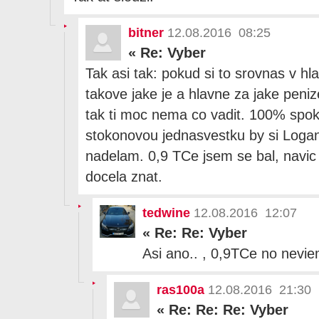
bitner
12.08.2016 08:25
«
Re: Vyber
Tak asi tak: pokud si to srovnas v h
takove jake je a hlavne za jake penize
tak ti moc nema co vadit. 100% spo
stokonovou jednasvestku by si Logan 
nadelam. 0,9 TCe jsem se bal, navic 
docela znat.
tedwine
12.08.2016 12:07
«
Re: Re: Vyber
Asi ano.. , 0,9TCe no nevie
ras100a
12.08.2016 21:30
«
Re: Re: Re: Vyber