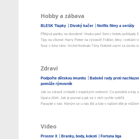
Hobby a zábava
BLESK Tlapky
Divoký kačer
Netflix filmy a seriály
Přibývá paniky na dovolené: Vnuka paní Soni v hotelu poštípaly št
Tipy na víkend: Harry Potter na výstavě! Folklor, bitvy i setkání v
Sraz v šest ráno. Vrchol festivalu Tóny Dolomit zazní za úsvitu ve
Zdraví
Podpořte dětskou imunitu
Babské rady proti nachlaze
pomůže rýmovník
Jak se zdravě zchladit v tropických vedrech: Co pomáhá a kdy už 
Úpal a úžeh: Jak je poznat a jak se z nich rychle vyléčit
Parazité v nás: Kterým se u nás líbí a kde v našem těle je můžeme
Video
Prostor X
Branky, body, kokoti
Fortuna liga