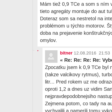
Mám tiež 0,9 TCe a som s ním v
tieto agregáty montuje do aut t
Doteraz som sa nestretol na int
problémom u týchto motorov. Šty
doba na prejavenie konštrukčný
omylov.
bitner
12.08.2016 21:53
«
Re: Re: Re: Re: Vyb
Zpocatku jsem k 0,9 TCe byl n
(takze valcikovy rytmus), tur
litr... Pred rokem uz me odrazo
oproti 1,2 a dnes uz vidim S
nejpravdepodobnejsiho nastu
Zejmena potom, co tady na aut
vychvalili a namerili tomu vy