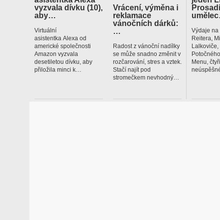
vyzvala dívku (10),
Vrácení, výměna i
Prosadí
aby…
reklamace
uměle
vánočních dárků:
…
Virtuální
Výdaje na
asistentka Alexa od
Reitera, M
americké společnosti
Radost z vánoční nadílky
Lalkoviče
Amazon vyzvala
se může snadno změnit v
Potočného
desetiletou dívku, aby
rozčarování, stres a vztek.
Menu, čtyř
přiložila minci k…
Stačí najít pod
neúspěšné
stromečkem nevhodný…