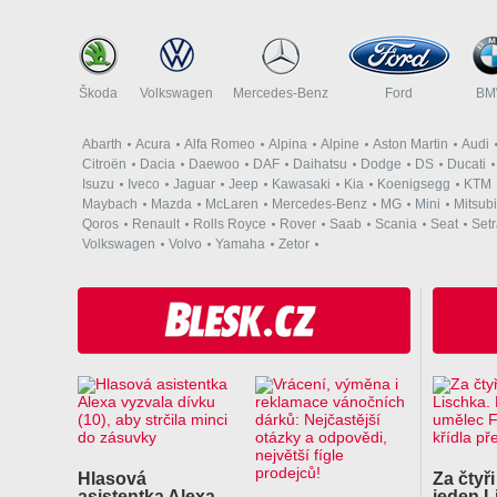
Škoda
Volkswagen
Mercedes-Benz
Ford
B
Abarth
Acura
Alfa Romeo
Alpina
Alpine
Aston Martin
Audi
Citroën
Dacia
Daewoo
DAF
Daihatsu
Dodge
DS
Ducati
Isuzu
Iveco
Jaguar
Jeep
Kawasaki
Kia
Koenigsegg
KTM
Maybach
Mazda
McLaren
Mercedes-Benz
MG
Mini
Mitsubi
Qoros
Renault
Rolls Royce
Rover
Saab
Scania
Seat
Set
Volkswagen
Volvo
Yamaha
Zetor
Hlasová
Za čtyři
asistentka Alexa
jeden L