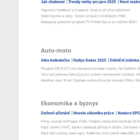
Jak zhubnout
Trendy nehty pro jaro 2025
Nové make-
Tajemství Hadidové a Coopera: Vzali se už před měsícem!
Státní hymna a salvy: Česko se loučí s Knížákem (†86)
Nadupaný podzimní program TV Prima! Na co se můžete těšit?
Auto-moto
Alko-kalkulačka
Rallye Dakar 2025
Dálniční známka
Peugeot 208 E-GTi má nakopnout prodeje značky. Na žádném SU
Více než polovina Němců je pro zrušení neomezené rychlosti. Vlád
Manthey slaví 30 let: Dopřejte svému Porsche závodní DNA z Nür
Ekonomika a byznys
Daňové přiznání
Novela zákoníku práce
Nadace EP
Firmy couvají od Prague Pride. Podporu duhovému festivalu škrtl i
Když zemře OSVČ, banka zablokuje přístup k účtům. Záchrana rod
Když daň vyžene zlatá vejce. Kalifornie chce zdanit miliardáře, ti r