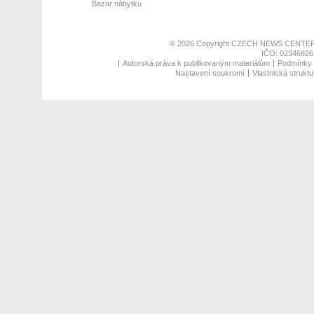
Bazar nábytku
© 2026 Copyright
CZECH NEWS CENTER
IČO: 02346826,
Autorská práva k publikovaným materiálům
Podmínky p
Nastavení soukromí
Vlastnická struktu