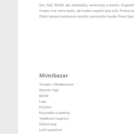
Sex, fetiš, BDSM, ale i přednášky, workshopy a market. Organizát
Hradec hrál velice dobře, ale kvalita soupeře byla znát. Prohra na 
Závěr tiskové konference nového sportovního kanálu Prima Spor
Mimibazar
Testujte s Mimibazarem
Monster High
Barbie
Lego
Pyžama
Kosmetika a parfémy
Teplákové soupravy
Dětské boty
Ložní povlečení