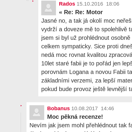
Rados
15.10.2016 18:06
«
Re: Re: Motor
Jasné no, a tak já okolí moc neřeš
vydrží a doveze mě to spolehlivě 
jsem si byl už prohlédnout osobně 
celkem sympaticky. Sice proti dn
nedá moc rovnat kvalitou zpracován
10let staré fabii je to pořád jen lep
porovnám Logana a novou Fabii tak
základními verzemi, za lepší mater
pokud bude provoz ještě levnější 
Bobanus
10.08.2017 14:46
Moc pěkná recenze!
Nevím jak jsem mohl přehlédnout tak f