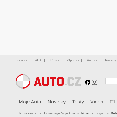
Blesk.cz
AHA!
E15.cz
iSport.cz
Auto.cz
Recepty
Moje Auto
Novinky
Testy
Videa
F1
Titulní strana
>
Homepage Moje Auto
>
bitner
>
Logan
>
Deta