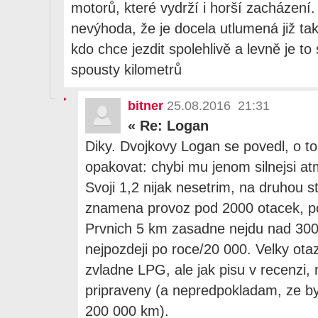
motorů, které vydrží i horší zacházení.
nevýhoda, že je docela utlumená již ta
kdo chce jezdit spolehlivě a levně je to 
spousty kilometrů
bitner
25.08.2016 21:31
«
Re: Logan
Diky. Dvojkovy Logan se povedl, o 
opakovat: chybi mu jenom silnejsi at
Svoji 1,2 nijak nesetrim, na druhou s
znamena provoz pod 2000 otacek, p
Prvnich 5 km zasadne nejdu nad 300
nejpozdeji po roce/20 000. Velky otazn
zvladne LPG, ale jak pisu v recenzi, 
pripraveny (a nepredpokladam, ze byc
200 000 km).