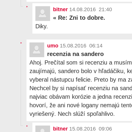
bitner
14.08.2016 21:40
«
Re: Zni to dobre.
Diky.
umo
15.08.2016 06:14
recenzia na sandero
Ahoj. Prečítal som si recenziu a musím
zaujímajú, sandero bolo v hľadáčiku, 
vyberal nástupcu felicie. Preto by ma z
Nechcel by si napísať recenziu na san
najviac obávam korózie a jedna recenz
hovorí, že ani nové logany nemajú ten
vyriešený. Nech slúží spoľahlivo.
bitner
15.08.2016 09:06