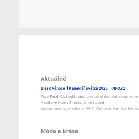
Aktuálně
Blesk Vánoce
Kalendář svátků 2025
INFO.cz
Pavel Páral: Když politici staví byty, tak to dost stojí a moc rychle .
Masakr ve škole v Thajsku: Střílel student
Zalužnyj zpochybnil vstup do NATO. Aliance už je jen iluzí bezpečn
Móda a krása