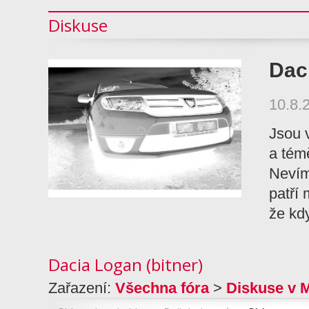
Diskuse
Dac
10.8.
Jsou 
a témě
Nevím,
patří 
že kd
Dacia Logan (bitner)
Zařazení:
Všechna fóra
>
Diskuse v 