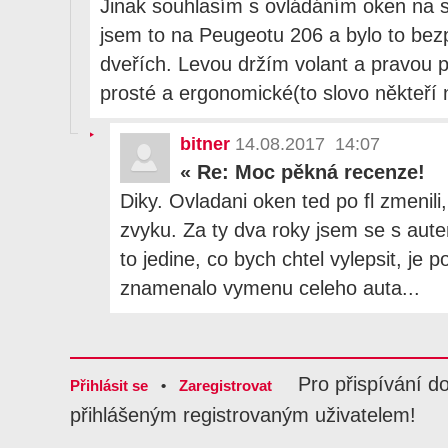
Jinak souhlasím s ovládáním oken na 
jsem to na Peugeotu 206 a bylo to bezp
dveřích. Levou držím volant a pravou p
prosté a ergonomické(to slovo někteří 
bitner
14.08.2017 14:07
«
Re: Moc pěkná recenze!
Diky. Ovladani oken ted po fl zmenili,
zvyku. Za ty dva roky jsem se s aute
to jedine, co bych chtel vylepsit, je 
znamenalo vymenu celeho auta...
Pro přispívání d
Přihlásit se
•
Zaregistrovat
přihlášeným registrovaným uživatelem!