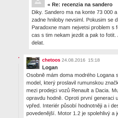
«
Re: recenzia na sandero
Diky. Sandero ma na konte 73 000 a 5
zadne hniloby nevsiml. Pokusim se 
Paradoxne mam nejvetsi problem s 
cas s tim nekam jezdit a pak to fotit.
delat.
chetoos
24.08.2016 15:18
Logan
Osobně mám doma modrého Logana sed
model, který proslavil rumunskou značk
mezi prodejci vozů Renault a Dacia. Mu
opravdu hodně. Oproti první generaci ud
vpřed. Interiér působí hodnotněji a i d
povedenější. Motor 1.2 je spolehlivý a 